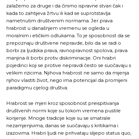
zalažemo za druge i da činimo ispravne stvari čak i
kada to zahtijeva žrtvu ili kad se suprotstavlja
nametnutim društvenim normama. Jer prava
hrabrost u današnjem vremenu se ogleda u
moralnim i etičkim odlukama. To je sposobnost da se
prepoznaju društvene nepravde, bilo da se radi o
borbi za ljudska prava, ravnopravnost spolova, prava
manjina ili borbi protiv diskriminacije. Oni hrabri
pojedinci koji se protive nepravdi često se suočavaju s
velikim rizicima. Njihova hrabrost ne samo da mijenja
njihov vlastiti život, nego ima potencijal da promijeni
paradigmu cijelog društva.
Hrabrost se mjeri kroz sposobnost preispitivanja
društvenih normi koje su tokom vremena pustile
korijenje. Mnoge tradicije koje su se smatrale
nezamjenjivima, danas se suočavaju s kritikama i
izazovima. Hrabri ljudi ne prihvataju slijepo status quo,