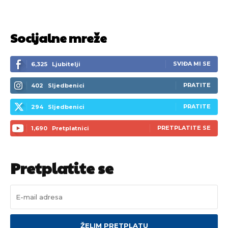
Socijalne mreže
SVIĐA MI SE
6,325
Ljubitelji
PRATITE
402
Sljedbenici
PRATITE
294
Sljedbenici
PRETPLATITE SE
1,690
Pretplatnici
Pusti priču da živi!
Pusti priču da živi!
Pretplatite se
Ovim putem želimo da vam se zahvalimo što ste
Ovim putem želimo da vam se zahvalimo što ste
odlučili da pustite Vašu priču da živi, Redakcija
odlučili da pustite Vašu priču da živi, Redakcija
Objavi.ba
Objavi.ba
ŽELIM PRETPLATU