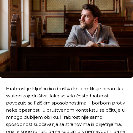
Hrabrost je ključni dio društva koja oblikuje dinamiku
svakog zajedništva. Iako se vrlo često hrabrost
povezuje sa fizičkim sposobnostima ili borbom protiv
neke opasnosti, u društvenom kontekstu se očituje u
mnogo dubljem obliku. Hrabrost nije samo
sposobnost suočavanja sa strahovima ili prijetnjama,
ona je sposobnost da se suočimo s nepravdom, da se