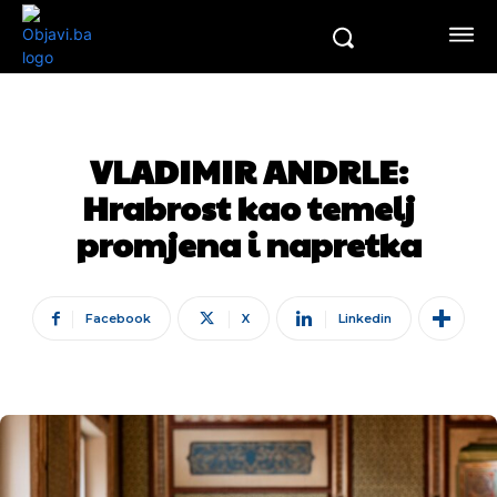
VLADIMIR ANDRLE:
Hrabrost kao temelj
promjena i napretka
Facebook
X
Linkedin