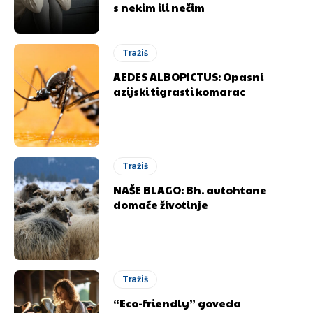
s nekim ili nečim
Tražiš
AEDES ALBOPICTUS: Opasni
azijski tigrasti komarac
Tražiš
NAŠE BLAGO: Bh. autohtone
domaće životinje
Tražiš
“Eco-friendly” goveda