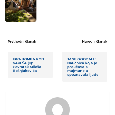
Prethodni članak
Naredni članak
EKO-BOMBA KOD
JANE GOODALL:
VAREŠA (II):
Naučnica koja je
Povratak Miloša
proučavala
Bošnjakovića
majmune a
spoznavala ljude