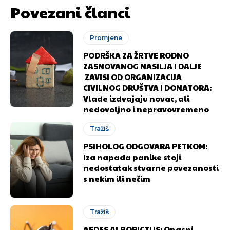
Povezani članci
Promjene
PODRŠKA ZA ŽRTVE RODNO
ZASNOVANOG NASILJA I DALJE
ZAVISI OD ORGANIZACIJA
CIVILNOG DRUŠTVA I DONATORA:
Vlade izdvajaju novac, ali
nedovoljno i nepravovremeno
Pusti priču da živi!
Pusti priču da živi!
Tražiš
PSIHOLOG ODGOVARA PETKOM:
Ovim putem želimo da vam se zahvalimo što ste
Ovim putem želimo da vam se zahvalimo što ste
Iza napada panike stoji
nedostatak stvarne povezanosti
odlučili da pustite Vašu priču da živi, Redakcija
odlučili da pustite Vašu priču da živi, Redakcija
s nekim ili nečim
Objavi.ba
Objavi.ba
Tražiš
[wpuf_form id=”7463”]
[wpuf_form id=”7463”]
AEDES ALBOPICTUS: Opasni