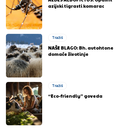
azijski tigrasti komarac
Tražiš
NAŠE BLAGO: Bh. autohtone
domaće životinje
Tražiš
“Eco-friendly” goveda