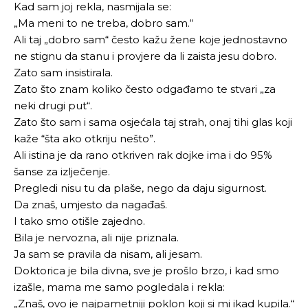
Kad sam joj rekla, nasmijala se:
„Ma meni to ne treba, dobro sam.“
Ali taj „dobro sam“ često kažu žene koje jednostavno
ne stignu da stanu i provjere da li zaista jesu dobro.
Zato sam insistirala.
Zato što znam koliko često odgađamo te stvari „za
neki drugi put“.
Zato što sam i sama osjećala taj strah, onaj tihi glas koji
kaže “šta ako otkriju nešto”.
Ali istina je da rano otkriven rak dojke ima i do 95%
šanse za izlječenje.
Pregledi nisu tu da plaše, nego da daju sigurnost.
Da znaš, umjesto da nagađaš.
I tako smo otišle zajedno.
Bila je nervozna, ali nije priznala.
Ja sam se pravila da nisam, ali jesam.
Doktorica je bila divna, sve je prošlo brzo, i kad smo
izašle, mama me samo pogledala i rekla:
„Znaš, ovo je najpametniji poklon koji si mi ikad kupila.“