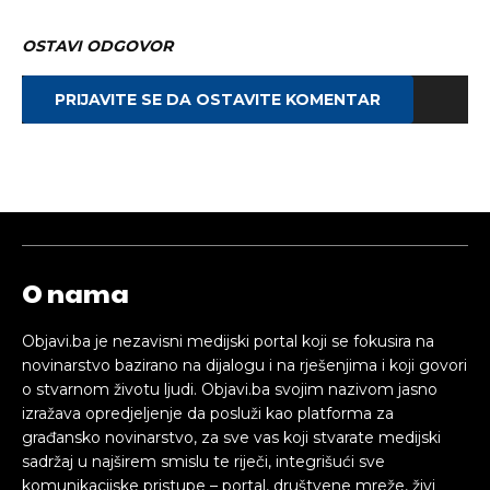
OSTAVI ODGOVOR
PRIJAVITE SE DA OSTAVITE KOMENTAR
O nama
Objavi.ba je nezavisni medijski portal koji se fokusira na
novinarstvo bazirano na dijalogu i na rješenjima i koji govori
o stvarnom životu ljudi. Objavi.ba svojim nazivom jasno
izražava opredjeljenje da posluži kao platforma za
građansko novinarstvo, za sve vas koji stvarate medijski
sadržaj u najširem smislu te riječi, integrišući sve
komunikacijske pristupe – portal, društvene mreže, živi