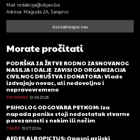
Mail: redakcija@objavi.ba
Adresa: Maguda 2A, Sarajevo
Kontaktirajte nas
Morate pročitati
PODRŠKA ZA ŽRTVE RODNO ZASNOVANOG
NASILJA I DALJE ZAVISI OD ORGANIZACIJA
CIVILNOG DRUŠTVA I DONATORA: Vlade
izdvajaju novac, ali nedovoljno i
nepravovremeno
PROMJENE
12.06.2026
PSIHOLOG ODGOVARA PETKOM: Iza
napada panike stoji nedostatak stvarne
povezanosti s nekim ili nečim
TRAŽIŠ
19.07.2024
AEDES ALBOPICTUS: Opasni azijski