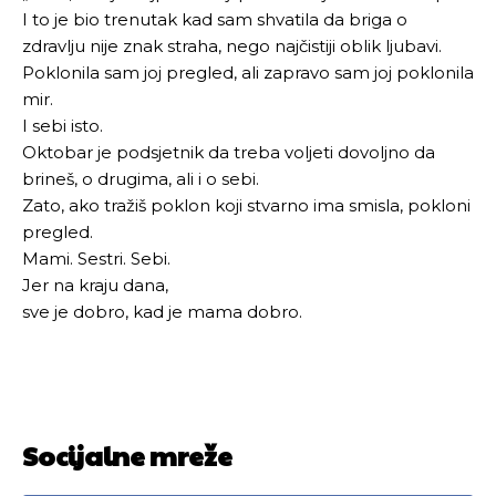
I to je bio trenutak kad sam shvatila da briga o
zdravlju nije znak straha, nego najčistiji oblik ljubavi.
Poklonila sam joj pregled, ali zapravo sam joj poklonila
mir.
I sebi isto.
Oktobar je podsjetnik da treba voljeti dovoljno da
brineš, o drugima, ali i o sebi.
Zato, ako tražiš poklon koji stvarno ima smisla, pokloni
pregled.
Mami. Sestri. Sebi.
Jer na kraju dana,
sve je dobro, kad je mama dobro.
Socijalne mreže