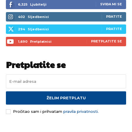
SVIĐA MI SE
6,325
Ljubitelji
PRATITE
402
Sljedbenici
PRATITE
294
Sljedbenici
PRETPLATITE SE
1,690
Pretplatnici
Pretplatite se
ŽELIM PRETPLATU
Pročitao sam i prihvatam
pravila privatnosti.