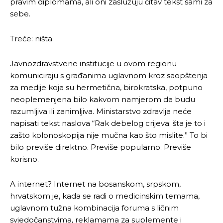
pravim diplomama, ali oni zaslužuju čitav tekst sami za
sebe.
Treće: ništa.
Javnozdravstvene institucije u ovom regionu
komuniciraju s građanima uglavnom kroz saopštenja
za medije koja su hermetična, birokratska, potpuno
neoplemenjena bilo kakvom namjerom da budu
razumljiva ili zanimljiva. Ministarstvo zdravlja neće
napisati tekst naslova “Rak debelog crijeva: šta je to i
zašto kolonoskopija nije mučna kao što mislite.” To bi
bilo previše direktno. Previše popularno. Previše
korisno.
A internet? Internet na bosanskom, srpskom,
hrvatskom je, kada se radi o medicinskim temama,
uglavnom tužna kombinacija foruma s ličnim
svjedočanstvima, reklamama za suplemente i