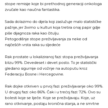
stope remisije koje bi prethodnoj generaciji onkologa
zvučale kao naučna fantastika.
Sada dolazimo do dijela koji zaslužuje malo statističke
pažnje, jer živimo u kulturi koja tretira onaj papir gdje
piše dijagnoza raka kao čitulju.
Petogodišnje stope preživljavanja za neke od
najčešćih vrsta raka su sljedeće
Rak prostate u lokaliziranoj fazi: stopa preživljavanja
blizu 99%. Devedeset i devet posto. To je statistički
gledano sigurnije od vožnje na autoputu kroz
Federaciju Bosne i Hercegovine.
Rak dojke otkriven u prvoj fazi: preživljavanje oko 99%.
U drugoj fazi: oko 86%. Čak i u trećoj fazi: 72%. Ovo su
bolesti koje se liječe. Koje se preživljavaju. Koje, uz
rano otkrivanje, postaju kronična stanja, a ne smrtne