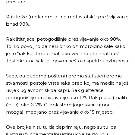
presude.
Rak kože (melanom, ali ne metastatski): preživljavanje
iznad 98%.
Rak štitnjače: petogodišnje preživljavanje oko 98%.
Toliko povoljno da neki onkolozi morbidno šale kako
je to “rak koji treba imati ako već morate imati rak”.
Jest okrutna šala, ali govori nešto o spektru ozbiljnosti.
Sada, da budemo pošteni i prema statistici i prema
stvarnosti: postoje vrste raka pred kojima medicina još
uvijek uglavnom skida kapu. Rak gušterače:
petogodišnje preživljavanje oko 11%. Rak pluća (malih
ćelija): oko 6-7%. Glioblastom (agresivni tumor
mozga): medijano preživljavanje oko 15 mjeseci.
Ove brojke nisu tu da deprimiraju, nego su tu da
ilustruju fundamentalnu istinu koja se izgubi u