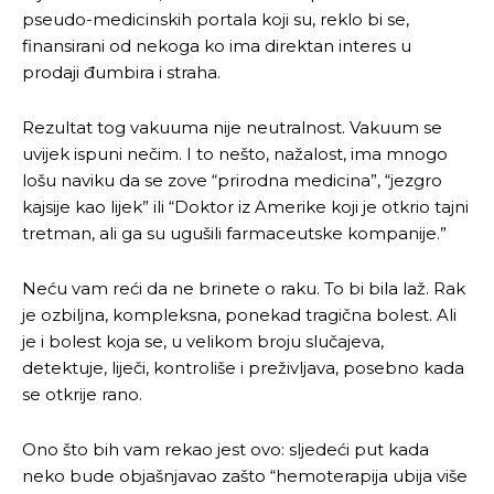
pseudo-medicinskih portala koji su, reklo bi se,
finansirani od nekoga ko ima direktan interes u
prodaji đumbira i straha.
Rezultat tog vakuuma nije neutralnost. Vakuum se
uvijek ispuni nečim. I to nešto, nažalost, ima mnogo
lošu naviku da se zove “prirodna medicina”, “jezgro
kajsije kao lijek” ili “Doktor iz Amerike koji je otkrio tajni
tretman, ali ga su ugušili farmaceutske kompanije.”
Neću vam reći da ne brinete o raku. To bi bila laž. Rak
je ozbiljna, kompleksna, ponekad tragična bolest. Ali
je i bolest koja se, u velikom broju slučajeva,
detektuje, liječi, kontroliše i preživljava, posebno kada
se otkrije rano.
Ono što bih vam rekao jest ovo: sljedeći put kada
neko bude objašnjavao zašto “hemoterapija ubija više