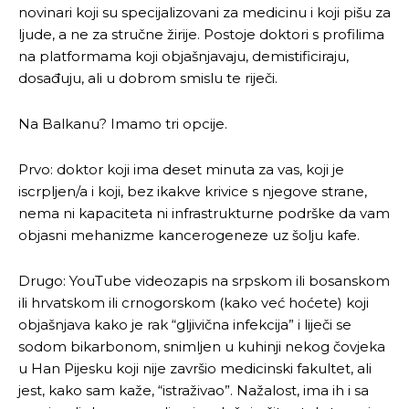
novinari koji su specijalizovani za medicinu i koji pišu za
ljude, a ne za stručne žirije. Postoje doktori s profilima
na platformama koji objašnjavaju, demistificiraju,
dosađuju, ali u dobrom smislu te riječi.
Na Balkanu? Imamo tri opcije.
Pusti priču da živi!
Pusti priču da živi!
Prvo: doktor koji ima deset minuta za vas, koji je
iscrpljen/a i koji, bez ikakve krivice s njegove strane,
Ovim putem želimo da vam se zahvalimo što ste
Ovim putem želimo da vam se zahvalimo što ste
nema ni kapaciteta ni infrastrukturne podrške da vam
odlučili da pustite Vašu priču da živi, Redakcija
odlučili da pustite Vašu priču da živi, Redakcija
objasni mehanizme kancerogeneze uz šolju kafe.
Objavi.ba
Objavi.ba
Drugo: YouTube videozapis na srpskom ili bosanskom
ili hrvatskom ili crnogorskom (kako već hoćete) koji
objašnjava kako je rak “gljivična infekcija” i liječi se
[wpuf_form id=”7463”]
[wpuf_form id=”7463”]
sodom bikarbonom, snimljen u kuhinji nekog čovjeka
u Han Pijesku koji nije završio medicinski fakultet, ali
jest, kako sam kaže, “istraživao”. Nažalost, ima ih i sa