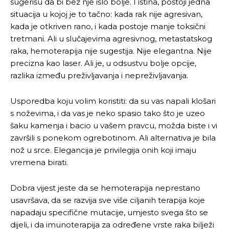
sugerišu da bi bez nje išlo bolje. I istina, postoji jedna
situacija u kojoj je to tačno: kada rak nije agresivan,
kada je otkriven rano, i kada postoje manje toksični
tretmani. Ali u slučajevima agresivnog, metastatskog
raka, hemoterapija nije sugestija. Nije elegantna. Nije
precizna kao laser. Ali je, u odsustvu bolje opcije,
razlika između preživljavanja i nepreživljavanja.
Usporedba koju volim koristiti: da su vas napali klošari
s noževima, i da vas je neko spasio tako što je uzeo
šaku kamenja i bacio u vašem pravcu, možda biste i vi
završili s ponekom ogrebotinom. Ali alternativa je bila
nož u srce. Elegancija je privilegija onih koji imaju
vremena birati.
Dobra vijest jeste da se hemoterapija neprestano
usavršava, da se razvija sve više ciljanih terapija koje
napadaju specifične mutacije, umjesto svega što se
dijeli, i da imunoterapija za određene vrste raka bilježi