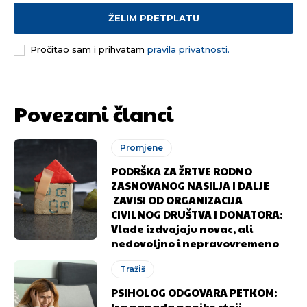
ŽELIM PRETPLATU
Pročitao sam i prihvatam
pravila privatnosti.
Povezani članci
Promjene
PODRŠKA ZA ŽRTVE RODNO
ZASNOVANOG NASILJA I DALJE
ZAVISI OD ORGANIZACIJA
CIVILNOG DRUŠTVA I DONATORA:
Vlade izdvajaju novac, ali
nedovoljno i nepravovremeno
Tražiš
PSIHOLOG ODGOVARA PETKOM:
Iza napada panike stoji