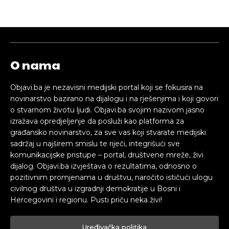
O nama
Objavi.ba je nezavisni medijski portal koji se fokusira na
novinarstvo bazirano na dijalogu i na rješenjima i koji govori
o stvarnom životu ljudi. Objavi.ba svojim nazivom jasno
izražava opredjeljenje da posluži kao platforma za
građansko novinarstvo, za sve vas koji stvarate medijski
sadržaj u najširem smislu te riječi, integrišući sve
komunikacijske pristupe – portal, društvene mreže, živi
dijalog. Objavi.ba izvještava o rezultatima, odnosno o
pozitivnim promjenama u društvu, naročito ističući ulogu
civilnog društva u izgradnji demokratije u Bosni i
Hercegovini i regionu. Pusti priču neka živi!
Uređivačka politika