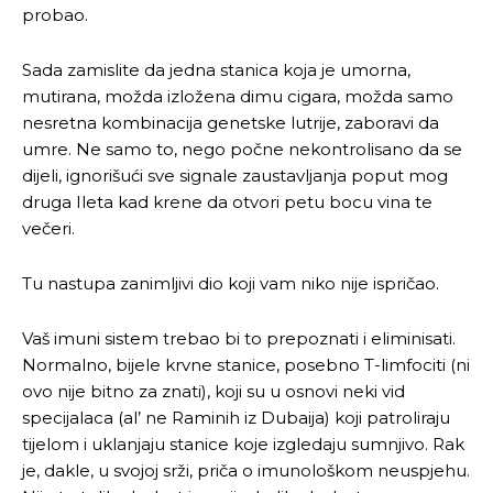
probao.
Sada zamislite da jedna stanica koja je umorna,
mutirana, možda izložena dimu cigara, možda samo
nesretna kombinacija genetske lutrije, zaboravi da
umre. Ne samo to, nego počne nekontrolisano da se
dijeli, ignorišući sve signale zaustavljanja poput mog
druga Ileta kad krene da otvori petu bocu vina te
večeri.
Tu nastupa zanimljivi dio koji vam niko nije ispričao.
Vaš imuni sistem trebao bi to prepoznati i eliminisati.
Normalno, bijele krvne stanice, posebno T-limfociti (ni
ovo nije bitno za znati), koji su u osnovi neki vid
specijalaca (al’ ne Raminih iz Dubaija) koji patroliraju
tijelom i uklanjaju stanice koje izgledaju sumnjivo. Rak
je, dakle, u svojoj srži, priča o imunološkom neuspjehu.