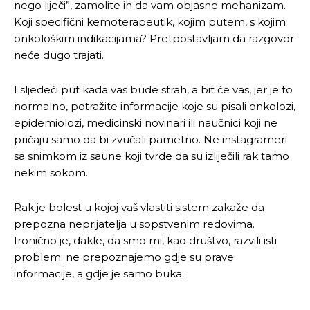
nego liječi”, zamolite ih da vam objasne mehanizam.
Koji specifični kemoterapeutik, kojim putem, s kojim
onkološkim indikacijama? Pretpostavljam da razgovor
neće dugo trajati.
I sljedeći put kada vas bude strah, a bit će vas, jer je to
normalno, potražite informacije koje su pisali onkolozi,
epidemiolozi, medicinski novinari ili naučnici koji ne
pričaju samo da bi zvučali pametno. Ne instagrameri
sa snimkom iz saune koji tvrde da su izliječili rak tamo
nekim sokom.
Rak je bolest u kojoj vaš vlastiti sistem zakaže da
prepozna neprijatelja u sopstvenim redovima.
Ironično je, dakle, da smo mi, kao društvo, razvili isti
problem: ne prepoznajemo gdje su prave
informacije, a gdje je samo buka.