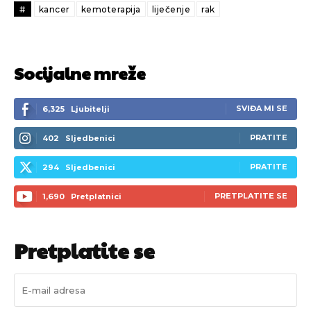
#
kancer
kemoterapija
liječenje
rak
Socijalne mreže
SVIĐA MI SE
6,325
Ljubitelji
PRATITE
402
Sljedbenici
PRATITE
294
Sljedbenici
PRETPLATITE SE
1,690
Pretplatnici
Pretplatite se