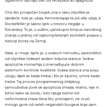
uglavnom saznaju sve, od recepata do dijagnoza.
Ono što prosječan čovjek zna o raku otprilike je
sljedeće: loše je, ubija, hemoterapija te još više ubija, a
Rockefeller je sakrio lijek u trezoru negdje u
Švicarskoj. To je, u suštini, cjelokupni korpus narodnog
znanja o jednoj od najkompleksnijih bioloških pojava u
historiji života na Zemlji.
Vaše, a i moje, tijelo je, u svakom trenutku, savezništvo
od otprilike trideset sedam bilijuna stanica. Jedna
apsolutna monarhija s iznenađujuće dobrim
sistemom kontrole kvalitete. Svaka stanica zna svoju
ulogu, dijeli se kada treba, i što je ključno, umire kada
treba. Taj proces programiranog ćelijskog
samoubistva zove se apoptoza (mada, realno, nije ni
bitno kako se zove), i bez njega bismo bili
neformirana masa tkiva što, priznajem, ne zvuči
mnogo gore od nekih veganskih burgera koje sam