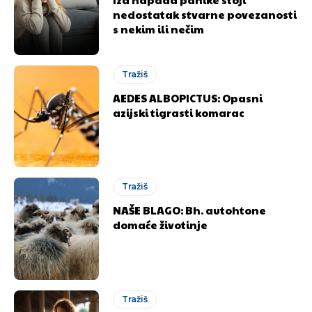
nedostatak stvarne povezanosti
s nekim ili nečim
Tražiš
AEDES ALBOPICTUS: Opasni
azijski tigrasti komarac
Tražiš
NAŠE BLAGO: Bh. autohtone
domaće životinje
Tražiš