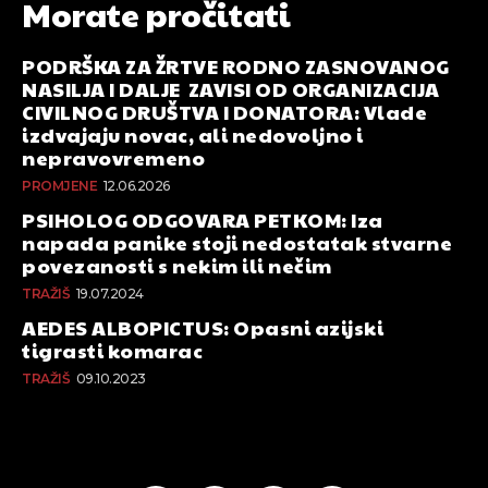
Morate pročitati
PODRŠKA ZA ŽRTVE RODNO ZASNOVANOG
NASILJA I DALJE ZAVISI OD ORGANIZACIJA
CIVILNOG DRUŠTVA I DONATORA: Vlade
izdvajaju novac, ali nedovoljno i
nepravovremeno
PROMJENE
12.06.2026
PSIHOLOG ODGOVARA PETKOM: Iza
napada panike stoji nedostatak stvarne
povezanosti s nekim ili nečim
TRAŽIŠ
19.07.2024
AEDES ALBOPICTUS: Opasni azijski
tigrasti komarac
TRAŽIŠ
09.10.2023