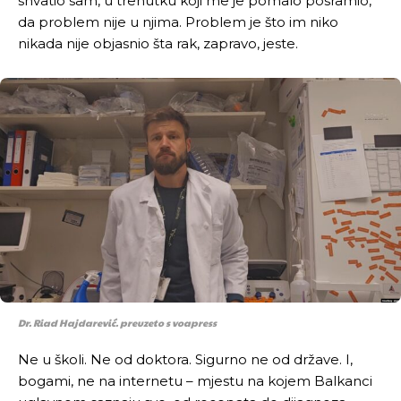
shvatio sam, u trenutku koji me je pomalo posramio,
da problem nije u njima. Problem je što im niko
nikada nije objasnio šta rak, zapravo, jeste.
Dr. Riad Hajdarević. preuzeto s voapress
Ne u školi. Ne od doktora. Sigurno ne od države. I,
bogami, ne na internetu – mjestu na kojem Balkanci