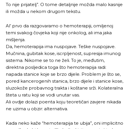
To nije prijatelj”. O tome detaljnije možda malo kasnije
ili možda u nekom drugom tekstu.
Al’ prvo da razgovaramo o hemoterapiji, omiljenoj
temi svakog čovjeka koji nije onkolog, ali ima jaka
mišljenja.
Da, hemoterapija ima nuspojave. Teške nuspojave.
Mučnina, gubitak kose, iscrpljenost, supresija imunog
sistema. Nikome se to ne želi. To je, međutim,
direktna posljedica toga što hemoterapija radi:
napada stanice koje se brzo dijele. Problem je što se,
pored kancerogenih stanica, brzo dijele i stanice kose,
sluzokože probavnog trakta i koštane srži. Kolateralna
šteta u ratu koji se vodi unutar vas.
Ali ovdje dolazi poenta koju teoretičari zavjere nikada
ne uzima u obzir: alternativa.
Kada neko kaže “hemoterapija te ubija”, oni implicitno