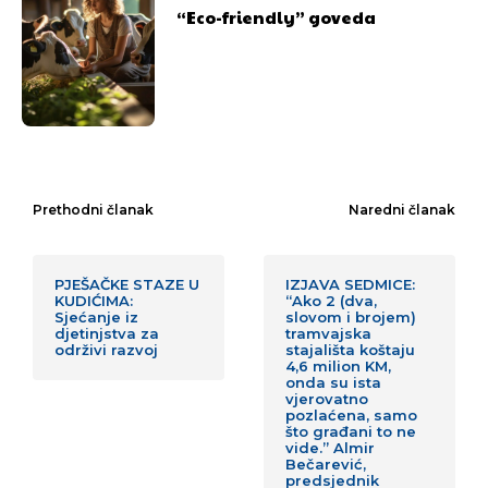
“Eco-friendly” goveda
Prethodni članak
Naredni članak
PJEŠAČKE STAZE U
IZJAVA SEDMICE:
KUDIĆIMA:
“Ako 2 (dva,
Sjećanje iz
slovom i brojem)
djetinjstva za
tramvajska
održivi razvoj
stajališta koštaju
4,6 milion KM,
onda su ista
vjerovatno
pozlaćena, samo
što građani to ne
vide.” Almir
Bečarević,
predsjednik