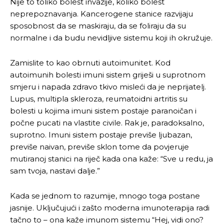
Nije to toliko bolest invazije, koliko bolest
neprepoznavanja. Kancerogene stanice razvijaju
sposobnost da se maskiraju, da se foliraju da su
normalne i da budu nevidljive sistemu koji ih okružuje.
Zamislite to kao obrnuti autoimunitet. Kod
autoimunih bolesti imuni sistem griješi u suprotnom
smjeru i napada zdravo tkivo misleći da je neprijatelj.
Lupus, multipla skleroza, reumatoidni artritis su
bolesti u kojima imuni sistem postaje paranoičan i
počne pucati na vlastite civile. Rak je, paradoksalno,
suprotno. Imuni sistem postaje previše ljubazan,
previše naivan, previše sklon tome da povjeruje
mutiranoj stanici na riječ kada ona kaže: “Sve u redu, ja
sam tvoja, nastavi dalje.”
Kada se jednom to razumije, mnogo toga postane
jasnije. Uključujući i zašto moderna imunoterapija radi
tačno to – ona kaže imunom sistemu “Hej, vidi ono?