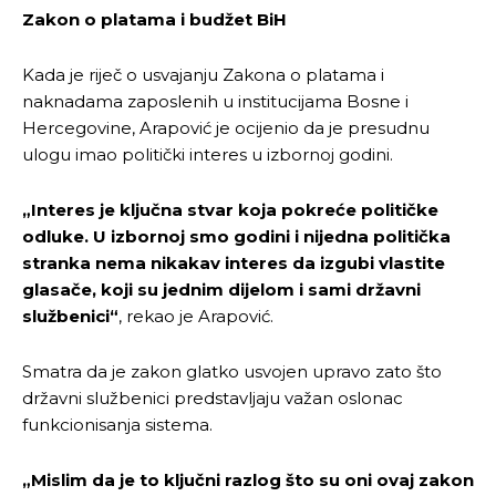
Zakon o platama i budžet BiH
Kada je riječ o usvajanju Zakona o platama i
naknadama zaposlenih u institucijama Bosne i
Hercegovine, Arapović je ocijenio da je presudnu
ulogu imao politički interes u izbornoj godini.
„Interes je ključna stvar koja pokreće političke
odluke. U izbornoj smo godini i nijedna politička
stranka nema nikakav interes da izgubi vlastite
glasače, koji su jednim dijelom i sami državni
službenici“
, rekao je Arapović.
Smatra da je zakon glatko usvojen upravo zato što
državni službenici predstavljaju važan oslonac
funkcionisanja sistema.
„Mislim da je to ključni razlog što su oni ovaj zakon