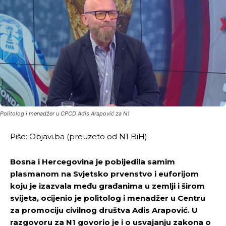
Politolog i menadžer u CPCD Adis Arapović za N1
Piše: Objavi.ba (preuzeto od N1 BiH)
Bosna i Hercegovina je pobijedila samim
plasmanom na Svjetsko prvenstvo i euforijom
koju je izazvala među građanima u zemlji i širom
svijeta, ocijenio je politolog i menadžer u Centru
za promociju civilnog društva Adis Arapović. U
razgovoru za N1 govorio je i o usvajanju zakona o