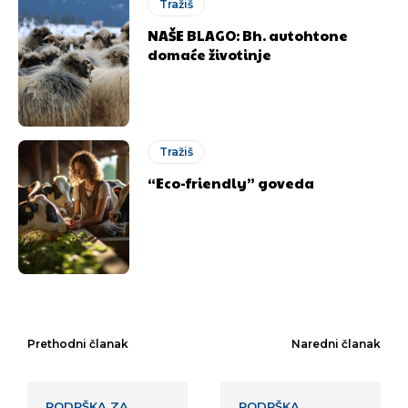
Tražiš
NAŠE BLAGO: Bh. autohtone
domaće životinje
Tražiš
“Eco-friendly” goveda
Prethodni članak
Naredni članak
PODRŠKA ZA
PODRŠKA