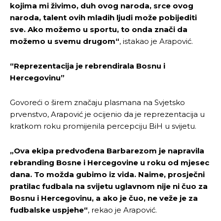
kojima mi živimo, duh ovog naroda, srce ovog
naroda, talent ovih mladih ljudi može pobijediti
sve. Ako možemo u sportu, to onda znači da
možemo u svemu drugom“
, istakao je Arapović.
“Reprezentacija je rebrendirala Bosnu i
Hercegovinu”
Govoreći o širem značaju plasmana na Svjetsko
prvenstvo, Arapović je ocijenio da je reprezentacija u
kratkom roku promijenila percepciju BiH u svijetu.
„Ova ekipa predvođena Barbarezom je napravila
rebranding Bosne i Hercegovine u roku od mjesec
dana. To možda gubimo iz vida. Naime, prosječni
pratilac fudbala na svijetu uglavnom nije ni čuo za
Bosnu i Hercegovinu, a ako je čuo, ne veže je za
fudbalske uspjehe“
, rekao je Arapović.