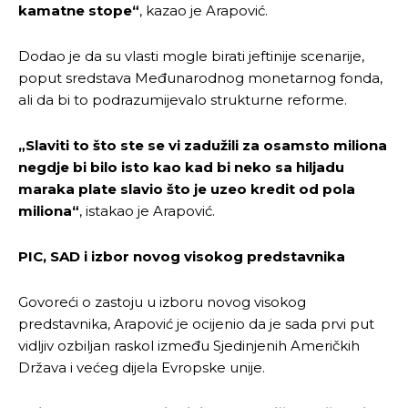
kamatne stope“
, kazao je Arapović.
Dodao je da su vlasti mogle birati jeftinije scenarije,
poput sredstava Međunarodnog monetarnog fonda,
ali da bi to podrazumijevalo strukturne reforme.
„Slaviti to što ste se vi zadužili za osamsto miliona
negdje bi bilo isto kao kad bi neko sa hiljadu
maraka plate slavio što je uzeo kredit od pola
Pusti priču da živi!
Pusti priču da živi!
miliona“
, istakao je Arapović.
PIC, SAD i izbor novog visokog predstavnika
Ovim putem želimo da vam se zahvalimo što ste
Ovim putem želimo da vam se zahvalimo što ste
odlučili da pustite Vašu priču da živi, Redakcija
odlučili da pustite Vašu priču da živi, Redakcija
Govoreći o zastoju u izboru novog visokog
Objavi.ba
Objavi.ba
predstavnika, Arapović je ocijenio da je sada prvi put
vidljiv ozbiljan raskol između Sjedinjenih Američkih
Država i većeg dijela Evropske unije.
[wpuf_form id=”7463”]
[wpuf_form id=”7463”]