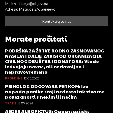
Mail: redakcija@objavi.ba
Adresa: Maguda 2A, Sarajevo
Kontaktirajte nas
Morate pročitati
PODRŠKA ZA ŽRTVE RODNO ZASNOVANOG
NASILJA I DALJE ZAVISI OD ORGANIZACIJA
CIVILNOG DRUŠTVA I DONATORA: Vlade
izdvajaju novac, ali nedovoljno i
nepravovremeno
PROMJENE
12.06.2026
PSIHOLOG ODGOVARA PETKOM: Iza
napada panike stoji nedostatak stvarne
povezanosti s nekim ili nečim
TRAŽIŠ
19.07.2024
AEDES ALBOPICTUS: Opasni azijski