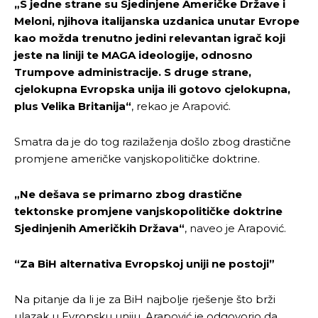
„S jedne strane su Sjedinjene Američke Države i
Meloni, njihova italijanska uzdanica unutar Evrope
kao možda trenutno jedini relevantan igrač koji
jeste na liniji te MAGA ideologije, odnosno
Trumpove administracije. S druge strane,
cjelokupna Evropska unija ili gotovo cjelokupna,
plus Velika Britanija“
, rekao je Arapović.
Smatra da je do tog razilaženja došlo zbog drastične
promjene američke vanjskopolitičke doktrine.
„Ne dešava se primarno zbog drastične
tektonske promjene vanjskopolitičke doktrine
Sjedinjenih Američkih Država“
, naveo je Arapović.
“Za BiH alternativa Evropskoj uniji ne postoji”
Na pitanje da li je za BiH najbolje rješenje što brži
ulazak u Evropsku uniju, Arapović je odgovorio da