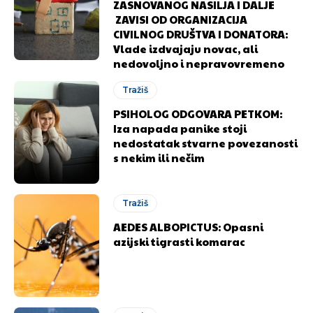
ZASNOVANOG NASILJA I DALJE
ZAVISI OD ORGANIZACIJA
CIVILNOG DRUŠTVA I DONATORA:
Vlade izdvajaju novac, ali
nedovoljno i nepravovremeno
Tražiš
PSIHOLOG ODGOVARA PETKOM:
Iza napada panike stoji
nedostatak stvarne povezanosti
s nekim ili nečim
Tražiš
AEDES ALBOPICTUS: Opasni
azijski tigrasti komarac