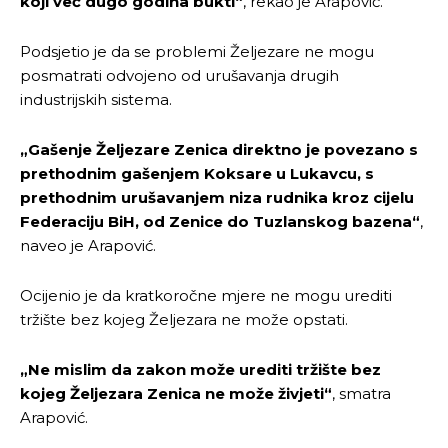
koji već dugo godina bukti“
, rekao je Arapović.
Podsjetio je da se problemi Željezare ne mogu
posmatrati odvojeno od urušavanja drugih
industrijskih sistema.
„Gašenje Željezare Zenica direktno je povezano s
prethodnim gašenjem Koksare u Lukavcu, s
prethodnim urušavanjem niza rudnika kroz cijelu
Federaciju BiH, od Zenice do Tuzlanskog bazena“
,
naveo je Arapović.
Ocijenio je da kratkoročne mjere ne mogu urediti
tržište bez kojeg Željezara ne može opstati.
„Ne mislim da zakon može urediti tržište bez
kojeg Željezara Zenica ne može živjeti“
, smatra
Arapović.