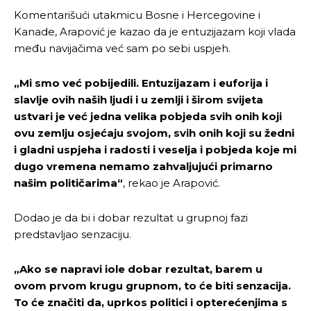
Komentarišući utakmicu Bosne i Hercegovine i
Kanade, Arapović je kazao da je entuzijazam koji vlada
među navijačima već sam po sebi uspjeh.
„Mi smo već pobijedili. Entuzijazam i euforija i
slavlje ovih naših ljudi i u zemlji i širom svijeta
ustvari je već jedna velika pobjeda svih onih koji
ovu zemlju osjećaju svojom, svih onih koji su žedni
i gladni uspjeha i radosti i veselja i pobjeda koje mi
dugo vremena nemamo zahvaljujući primarno
našim političarima“
, rekao je Arapović.
Dodao je da bi i dobar rezultat u grupnoj fazi
predstavljao senzaciju.
„Ako se napravi iole dobar rezultat, barem u
ovom prvom krugu grupnom, to će biti senzacija.
To će značiti da, uprkos politici i opterećenjima s