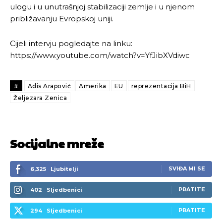
ulogu i u unutrašnjoj stabilizaciji zemlje i u njenom
približavanju Evropskoj uniji.
Cijeli intervju pogledajte na linku:
https://www.youtube.com/watch?v=YfJibXVdiwc
#
Adis Arapović
Amerika
EU
reprezentacija BiH
Željezara Zenica
Socijalne mreže
SVIĐA MI SE
6,325
Ljubitelji
PRATITE
402
Sljedbenici
PRATITE
294
Sljedbenici