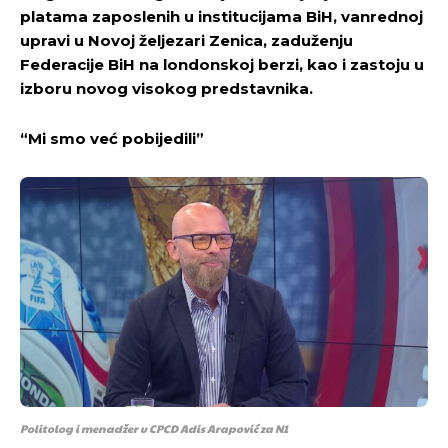
platama zaposlenih u institucijama BiH, vanrednoj
upravi u Novoj željezari Zenica, zaduženju
Federacije BiH na londonskoj berzi, kao i zastoju u
izboru novog visokog predstavnika.
“Mi smo već pobijedili”
Politolog i menadžer u CPCD Adis Arapović za N1