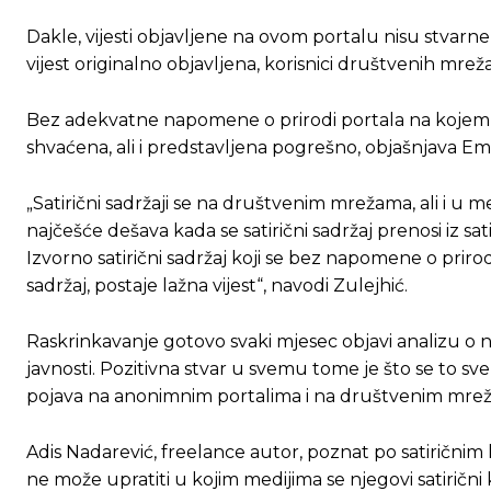
Dakle, vijesti objavljene na ovom portalu nisu stvarne,
vijest originalno objavljena, korisnici društvenih mreža 
Bez adekvatne napomene o prirodi portala na kojem 
shvaćena, ali i predstavljena pogrešno, objašnjava Em
„Satirični sadržaji se na društvenim mrežama, ali i u m
najčešće dešava kada se satirični sadržaj prenosi iz sa
Izvorno satirični sadržaj koji se bez napomene o prirodi 
sadržaj, postaje lažna vijest“, navodi Zulejhić.
Raskrinkavanje gotovo svaki mjesec objavi analizu o n
javnosti. Pozitivna stvar u svemu tome je što se to s
pojava na anonimnim portalima i na društvenim mre
Ovim putem želimo da vam se zahvalimo što 
Ovim putem želimo da vam se zahvalimo što 
Adis Nadarević, freelance autor, poznat po satirični
ne može upratiti u kojim medijima se njegovi satiričn