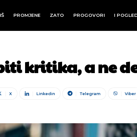
IŠ
PROMJENE
ZATO
PROGOVORI
I POGLE
biti kritika, a ne 
X
Linkedin
Telegram
Viber