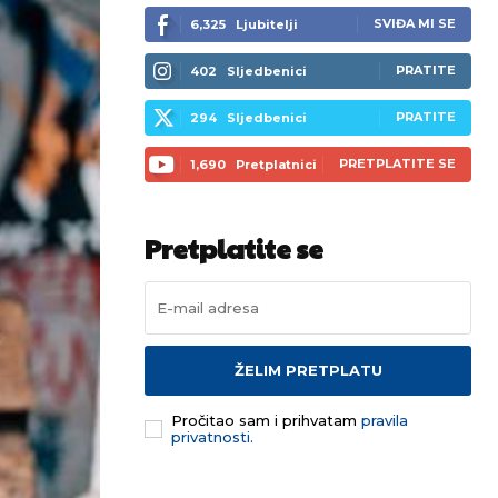
SVIĐA MI SE
6,325
Ljubitelji
PRATITE
402
Sljedbenici
PRATITE
294
Sljedbenici
PRETPLATITE SE
1,690
Pretplatnici
Pretplatite se
ŽELIM PRETPLATU
Pročitao sam i prihvatam
pravila
privatnosti.