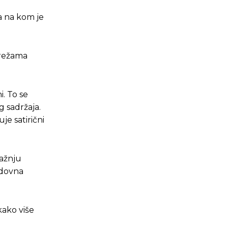
la na kom je
mrežama
i. To se
g sadržaja.
je satirični
pažnju
edovna
.ba
.ba
kako više