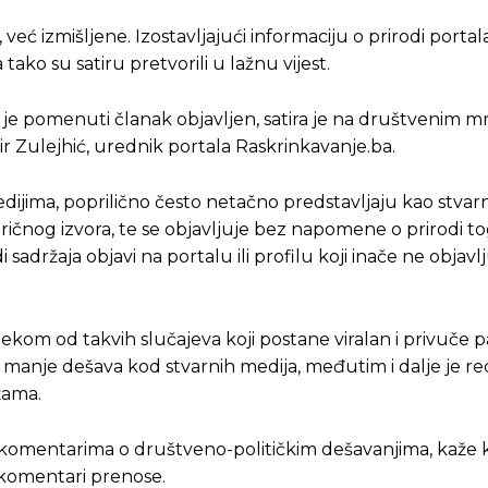
 već izmišljene. Izostavljajući informaciju o prirodi porta
tako su satiru pretvorili u lažnu vijest.
je pomenuti članak objavljen, satira je na društvenim 
ir Zulejhić, urednik portala Raskrinkavanje.ba.
edijima, poprilično često netačno predstavljaju kao stvarn
tiričnog izvora, te se objavljuje bez napomene o prirodi to
sadržaja objavi na portalu ili profilu koji inače ne objavlju
Pusti priču da živi!
Pusti priču da živi!
ekom od takvih slučajeva koji postane viralan i privuče 
ve manje dešava kod stvarnih medija, međutim i dalje je r
žama.
ste odlučili da pustite Vašu priču da živi, Redakcija Objavi
ste odlučili da pustite Vašu priču da živi, Redakcija Objavi
m komentarima o društveno-političkim dešavanjima, kaže 
i komentari prenose.