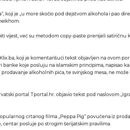
ana“, koji je „u more skočio pod dejstvom alkohola i pao di
Sheikhom.
iti vijest, već su metodom copy-paste prenijeli satiričnu k
lix.ba, koji je komentarišući tekst objavljen na ovom por
i banke koje posluju na islamskim principima, napisao ka
prodavanje alkoholnih pića, te svinjskog mesa, ne može k
hrvatski portal Tportal.hr. objavio tekst pod naslovom „Ig
z popularnog crtanog filma „Peppa Pig“ povučena iz proda
centar posluje po strogim šerijatskim pravilima.