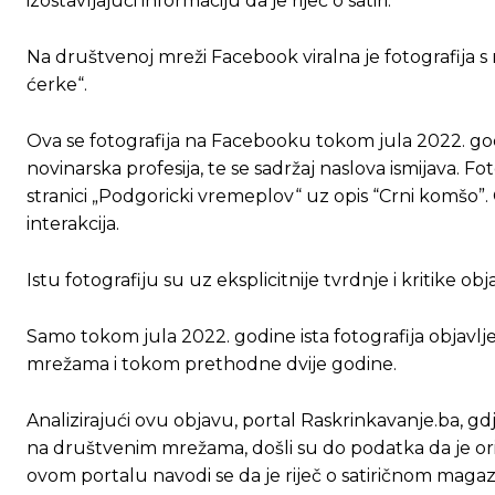
izostavljajući informaciju da je riječ o satiri.
Na društvenoj mreži Facebook viralna je fotografija s 
ćerke“.
Ova se fotografija na Facebooku tokom jula 2022. godin
novinarska profesija, te se sadržaj naslova ismijava. 
stranici „Podgoricki vremeplov“ uz opis “Crni komšo”. O
interakcija.
Istu fotografiju su uz eksplicitnije tvrdnje i kritike ob
Samo tokom jula 2022. godine ista fotografija objavljen
mrežama i tokom prethodne dvije godine.
Analizirajući ovu objavu, portal Raskrinkavanje.ba, g
na društvenim mrežama, došli su do podatka da je orig
ovom portalu navodi se da je riječ o satiričnom magaz