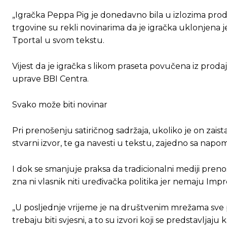
„Igračka Peppa Pig je donedavno bila u izlozima prod
trgovine su rekli novinarima da je igračka uklonjena 
Tportal u svom tekstu.
Vijest da je igračka s likom praseta povučena iz proda
uprave BBI Centra.
Svako može biti novinar
Pri prenošenju satiričnog sadržaja, ukoliko je on zais
stvarni izvor, te ga navesti u tekstu, zajedno sa napo
I dok se smanjuje praksa da tradicionalni mediji pren
zna ni vlasnik niti uređivačka politika jer nemaju Imp
„U posljednje vrijeme je na društvenim mrežama sve p
trebaju biti svjesni, a to su izvori koji se predstavljaju