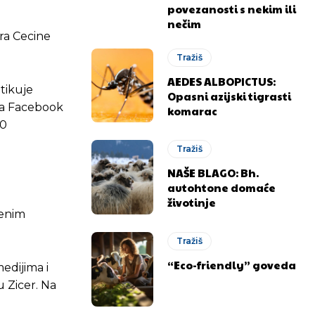
povezanosti s nekim ili
nečim
era Cecine
Tražiš
AEDES ALBOPICTUS:
itikuje
Opasni azijski tigrasti
 na Facebook
komarac
00
Tražiš
NAŠE BLAGO: Bh.
autohtone domaće
životinje
venim
Tražiš
“Eco-friendly” goveda
edijima i
 Zicer. Na