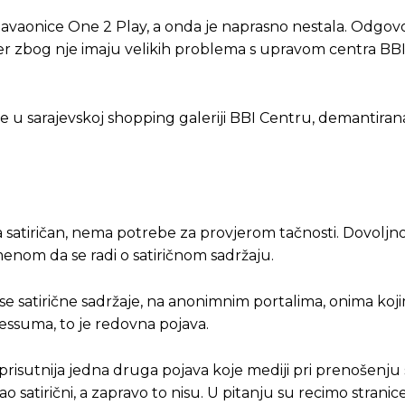
avaonice One 2 Play, a onda je naprasno nestala. Odgovo
jer zbog nje imaju velikih problema s upravom centra BBI
je u sarajevskoj shopping galeriji BBI Centru, demantirana
ta satiričan, nema potrebe za provjerom tačnosti. Dovoljno 
menom da se radi o satiričnom sadržaju.
ose satirične sadržaje, na anonimnim portalima, onima koj
ressuma, to je redovna pojava.
risutnija jedna druga pojava koje mediji pri prenošenju 
 kao satirični, a zapravo to nisu. U pitanju su recimo stranic