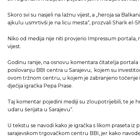
Skoro svi su nasjeli na lažnu vijest, a „heroja sa Balk
ajkulu usmrtivši je na licu mesta“, prozvali Shark el-
Niko od medija nije niti provjerio Impressum portala, n
vijest.
Godinu ranije, na osnovu komentara čitatelja portala K
poslovanju BBI centra u Sarajevu, kojem su investitor
ovom tržnom centru, u kojem je zabranjeno točenje i 
dječija igračka Pepa Prase.
Taj komentar pojedini mediji su zloupotrijebili, te je 
udaru šerijata u Sarajevu“.
U tekstu se navodi kako je igračka s likom praseta i
sarajevskom trgovačkom centru BBI, jer kako navode, 