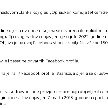
naslovom članka koji glasi: „Opljačkan komšija tetke friz
e dijelila uz opise u kojima se otvoreno ili implicitno kr
Fotografija ovog naslova objavljena je u julu 2022. godine
bjava je na ovoj Facebook stranici zabilježila više od 1.5
javile i desetine privatnih Facebook profila.
a je na 17 Facebook profila i stranica, a dijelila se društ
dje svakodnevno rade provjeru informacija objavljenih u m
inalan naslov objavljen 7. marta 2018. godine na portalu
inu.