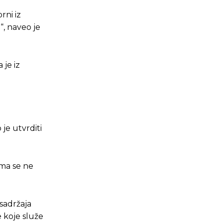
rni iz
“, naveo je
 je iz
je utvrditi
ima se ne
sadržaja
e koje služe