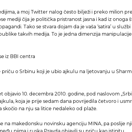
ma, a moj Twitter nalog često bilježi i preko milion pr
e mediji čija je politička pristranost jasna i kad iz onoga 
pagandi. Tako se stvara dojam da je vaša ‘satira’ u službi
o publike takvih medija. To je jedna dimenzija manipulacije
se iz BBI centra
 priču o Srbinu koji je ubio ajkulu na ljetovanju u Sharm
.net objavio 10. decembra 2010. godine, pod naslovom „Srb
kula, koja je prije sedam dana povrijedila četvoro i usmr
a skočio na nju sa litice nedaleko od plaže.
 se na makedonsku novinsku agenciju MINA, pa poslije nj
i, među njima i ruska Pravda objavili su priču kao istinitu.