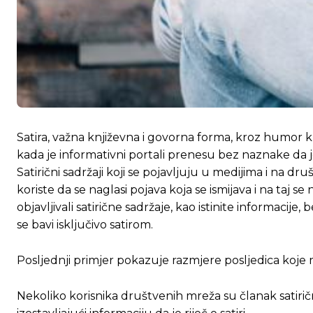
Satira, važna književna i govorna forma, kroz humor k
kada je informativni portali prenesu bez naznake da je
Satirični sadržaji koji se pojavljuju u medijima i na d
koriste da se naglasi pojava koja se ismijava i na taj se 
objavljivali satirične sadržaje, kao istinite informacije,
se bavi isključivo satirom.
Posljednji primjer pokazuje razmjere posljedica koje mož
Nekoliko korisnika društvenih mreža su članak satirično