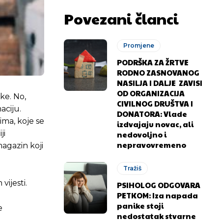
Povezani članci
Promjene
PODRŠKA ZA ŽRTVE
RODNO ZASNOVANOG
NASILJA I DALJE ZAVISI
OD ORGANIZACIJA
ke. No,
CIVILNOG DRUŠTVA I
aciju.
DONATORA: Vlade
ima, koje se
izdvajaju novac, ali
ji
nedovoljno i
nepravovremeno
 magazin koji
Tražiš
vijesti.
PSIHOLOG ODGOVARA
PETKOM: Iza napada
panike stoji
e
nedostatak stvarne