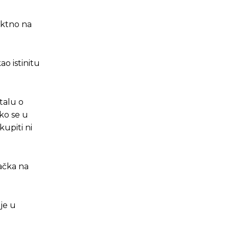
rektno na
ao istinitu
talu o
ko se u
upiti ni
račka na
je u