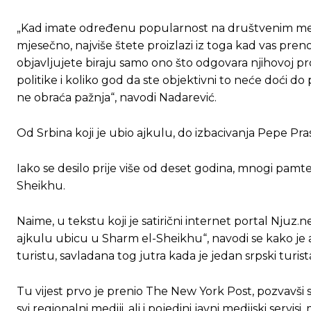
„Kad imate određenu popularnost na društvenim mediji
[wpuf_form id=”7463”]
[wpuf_form id=”7463”]
mjesečno, najviše štete proizlazi iz toga kad vas prenos
objavljujete biraju samo ono što odgovara njihovoj pro
politike i koliko god da ste objektivni to neće doći d
ne obraća pažnja“, navodi Nadarević.
Od Srbina koji je ubio ajkulu, do izbacivanja Pepe Pra
Iako se desilo prije više od deset godina, mnogi pamte
Sheikhu.
Naime, u tekstu koji je satirični internet portal Njuz
ajkulu ubicu u Sharm el-Sheikhu“, navodi se kako je aj
turistu, savladana tog jutra kada je jedan srpski turist
Tu vijest prvo je prenio The New York Post, pozvavši
svi regionalni mediji, ali i pojedini javni medijski servis