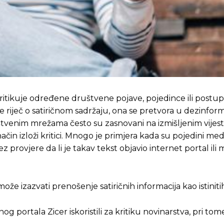
ritikuje određene društvene pojave, pojedince ili postup
 riječ o satiričnom sadržaju, ona se pretvora u dezinform
ruštvenim mrežama često su zasnovani na izmišljenim vijest
način izloži kritici. Mnogo je primjera kada su pojedini medi
 bez provjere da li je takav tekst objavio internet portal ili
e izazvati prenošenje satiričnih informacija kao istinitih 
g portala Zicer iskoristili za kritiku novinarstva, pri tom