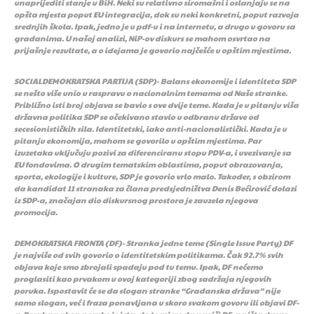
unaprijediti stanje u BiH. Neki su relativno siromašni i oslanjaju se na
opšta mjesta poput EU integracija, dok su neki konkretni, poput razvoja
srednjih škola. Ipak, jedno je u pdf-u i na internetu, a drugo u govoru sa
građanima. U našoj analizi, NiP-ov diskurs se mahom osvrtao na
prijašnje rezultate, a o idejama je govorio najčešće u opštim mjestima.
SOCIALDEMOKRATSKA PARTIJA (SDP)- Balans ekonomije i identiteta SDP
se nešto više unio u raspravu o nacionalnim temama od Naše stranke.
Približno isti broj objava se bavio s ove dvije teme. Kada je u pitanju viša
državna politika SDP se očekivano stavio u odbranu države od
secesionističkih sila. Identitetski, iako anti-nacionalistički. Kada je u
pitanju ekonomija, mahom se govorilo u opštim mjestima. Par
izuzetaka uključuju pozivi za diferenciranu stopu PDV-a, i uvezivanje sa
EU fondovima. O drugim tematskim oblastima, poput obrazovanja,
sporta, ekologije i kulture, SDP je govorio vrlo malo. Također, s obzirom
da kandidat 11 stranaka za člana predsjedništva Denis Bećirović dolazi
iz SDP-a, značajan dio diskursnog prostora je zauzela njegova
promocija.
DEMOKRATSKA FRONTA (DF)- Stranka jedne teme (Single Issue Party) DF
je najviše od svih govorio o identitetskim politikama. Čak 92.7% svih
objava koje smo zbrojali spadaju pod tu temu. Ipak, DF nećemo
proglasiti kao prvakom u ovoj kategoriji zbog sadržaja njegovih
poruka. Ispostavit će se da slogan stranke “Građanska država” nije
samo slogan, već i fraza ponavljana u skoro svakom govoru ili objavi DF-