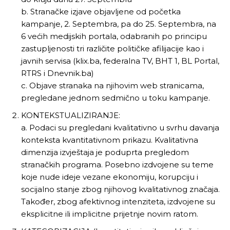
b. Stranačke izjave objavljene od početka
kampanje, 2. Septembra, pa do 25. Septembra, na
6 većih medijskih portala, odabranih po principu
[wpuf_form id=”7463”]
[wpuf_form id=”7463”]
zastupljenosti tri različite političke afilijacije kao i
javnih servisa (klix.ba, federalna TV, BHT 1, BL Portal,
RTRS i Dnevnik.ba)
c. Objave stranaka na njihovim web stranicama,
pregledane jednom sedmično u toku kampanje.
KONTEKSTUALIZIRANJE:
a. Podaci su pregledani kvalitativno u svrhu davanja
konteksta kvantitativnom prikazu. Kvalitativna
dimenzija izvještaja je poduprta pregledom
stranačkih programa. Posebno izdvojene su teme
koje nude ideje vezane ekonomiju, korupciju i
socijalno stanje zbog njihovog kvalitativnog značaja.
Također, zbog afektivnog intenziteta, izdvojene su
eksplicitne ili implicitne prijetnje novim ratom.