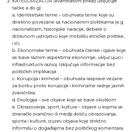
KATEGORIZACIJA (kvantitativni prikaz uključuje
tačke a do g)
a. Identitetske teme – obuhvata teme koje su
direktno povezane sa nacionalnim politikama (e.g.
nacionalizam, historijske naracije, debate o
državnom ustrojstvu koje mobilišu etničke politike,
i sl.)
b. Ekonomske teme – obuhvata članke i izjave koje
se bave raznim aspektima ekonomije, ukljucujuci i
infrastrukturni razvoj. Isključuje informacije bez
političkih implikacija
c. Korupcija i kriminal – obuhvata rasprave vezane
za borbu protiv korupcije i kriminalne radnje javnih
zvaničnika.
d. Ekologija – sve objave koje se bave okolišom
e. Obrazovanje, sport, kultura – objave u kojima se
stranački zvaničnici ili mediji dotiču obrazovanja,
sporta i kulture, izuzev objava koje striktno
informišu o događajima bez političkog komentara.