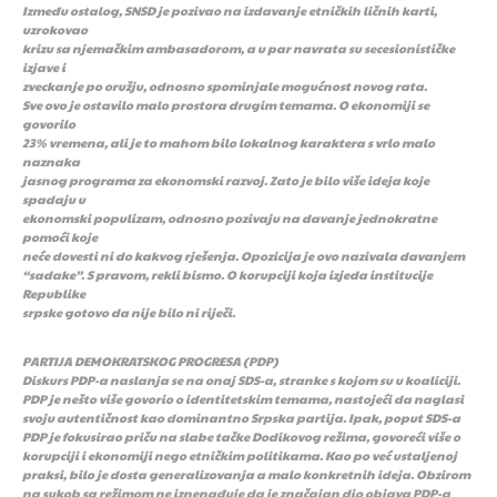
Između ostalog, SNSD je pozivao na izdavanje etničkih ličnih karti,
uzrokovao
krizu sa njemačkim ambasadorom, a u par navrata su secesionističke
izjave i
zveckanje po oružju, odnosno spominjale mogućnost novog rata.
Sve ovo je ostavilo malo prostora drugim temama. O ekonomiji se
govorilo
23% vremena, ali je to mahom bilo lokalnog karaktera s vrlo malo
naznaka
jasnog programa za ekonomski razvoj. Zato je bilo više ideja koje
spadaju u
ekonomski populizam, odnosno pozivaju na davanje jednokratne
pomoći koje
neće dovesti ni do kakvog rješenja. Opozicija je ovo nazivala davanjem
“sadake”. S pravom, rekli bismo. O korupciji koja izjeda institucije
Republike
srpske gotovo da nije bilo ni riječi.
PARTIJA DEMOKRATSKOG PROGRESA (PDP)
Diskurs PDP-a naslanja se na onaj SDS-a, stranke s kojom su u koaliciji.
PDP je nešto više govorio o identitetskim temama, nastojeći da naglasi
svoju autentičnost kao dominantno Srpska partija. Ipak, poput SDS-a
PDP je fokusirao priču na slabe tačke Dodikovog režima, govoreći više o
korupciji i ekonomiji nego etničkim politikama. Kao po već ustaljenoj
praksi, bilo je dosta generalizovanja a malo konkretnih ideja. Obzirom
na sukob sa režimom ne iznenađuje da je značajan dio objava PDP-a