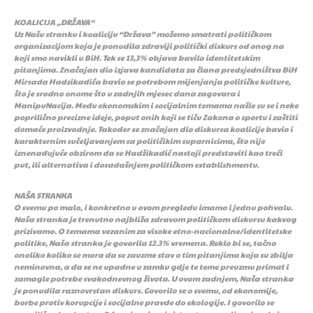
KOALICIJA „DRŽAVA“
Uz Našu stranku i koaliciju “Država” možemo smatrati političkom
organizacijom koja je ponudila zdraviji politički diskurs od onog na
koji smo navikli u BiH. Tek se 13,3% objava bavilo identitetskim
pitanjima. Značajan dio izjava kandidata za člana predsjedništva BiH
Mirsada Hadzikadića bavio se potrebom mijenjanja političke kulture,
što je srodno onome što u zadnjih mjesec dana zagovara i
ManipuNacija. Među ekonomskim i socijalnim temama našle su se i neke
poprilično precizne ideje, poput onih koji se tiču Zakona o sportu i zaštiti
domaće proizvodnje. Također se značajan dio diskursa koalicije bavio i
karakternim sučeljavanjem sa političikim suparnicima, što nije
iznenađujuće obzirom da se Hadžikadić nastoji predstaviti kao treći
put, ili alternativa i dosadašnjem političkom establishmentu.
NAŠA STRANKA
O svemu po malo, i konkretno u ovom pregledu imamo i jednu pohvalu.
Naša stranka je trenutno najbliža zdravom političkom diskursu kakvog
prizivamo. O temama vezanim za visoke etno-nacionalne/identitetske
politike, Naša stranka je govorila 12.3% vremena. Reklo bi se, tačno
onoliko koliko se mora da se zauzme stav o tim pitanjima koja su zbilja
neminovna, a da se ne upadne u zamku gdje te teme preuzmu primat i
zamagle potrebe svakodnevnog života. U ovom zadnjem, Naša stranka
je ponudila raznovrstan diskurs. Govorilo se o svemu, od ekonomije,
borbe protiv korupcije i socijalne pravde do ekologije. I govorilo se