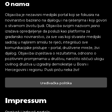
O nama
Objavi.ba je nezavisni medijski portal koji se fokusira na
novinarstvo bazirano na dijalogu i na rješenjima i koji govori
o stvarnom životu ljudi. Objavi.ba svojim nazivom jasno
izražava opredjeljenje da posluži kao platforma za
građansko novinarstvo, za sve vas koji stvarate medijski
sadržaj u najširem smislu te riječi, integrišući sve
komunikacijske pristupe – portal, društvene mreže, živi
dijalog. Objavi.ba izvještava o rezultatima, odnosno o
pozitivnim promjenama u društvu, naročito ističući ulogu
civilnog društva u izgradnji demokratije u Bosni i
Hercegovini i regionu. Pusti priču neka živi!
Uređivačka politika
Impressum
Osnivač i izdavač portala: