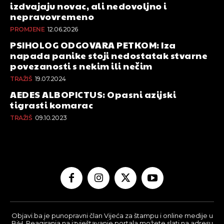
izdvajaju novac, ali nedovoljno i
nepravovremeno
PROMJENE
12.06.2026
PSIHOLOG ODGOVARA PETKOM: Iza
napada panike stoji nedostatak stvarne
povezanosti s nekim ili nečim
TRAŽIŠ
19.07.2024
AEDES ALBOPICTUS: Opasni azijski
tigrasti komarac
TRAŽIŠ
09.10.2023
Objavi.ba je punopravni član Vijeća za štampu i online medije u
BiH. Reagiranja na izvještavanje portala možete slati na adresu