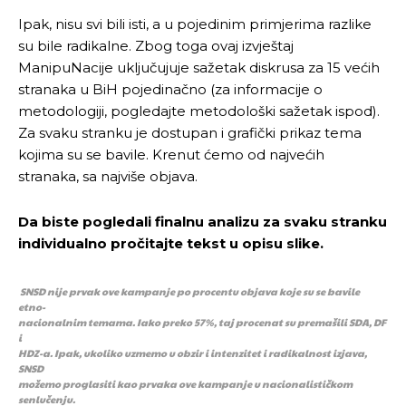
Ipak, nisu svi bili isti, a u pojedinim primjerima razlike
su bile radikalne. Zbog toga ovaj izvještaj
ManipuNacije uključujuje sažetak diskrusa za 15 većih
stranaka u BiH pojedinačno (za informacije o
metodologiji, pogledajte metodološki sažetak ispod).
Za svaku stranku je dostupan i grafički prikaz tema
kojima su se bavile. Krenut ćemo od najvećih
stranaka, sa najviše objava.
Da biste pogledali finalnu analizu za svaku stranku
individualno pročitajte tekst u opisu slike.
SNSD nije prvak ove kampanje po procentu objava koje su se bavile
etno-
nacionalnim temama. Iako preko 57%, taj procenat su premašili SDA, DF
i
HDZ-a. Ipak, ukoliko uzmemo u obzir i intenzitet i radikalnost izjava,
SNSD
možemo proglasiti kao prvaka ove kampanje u nacionalističkom
senlučenju.