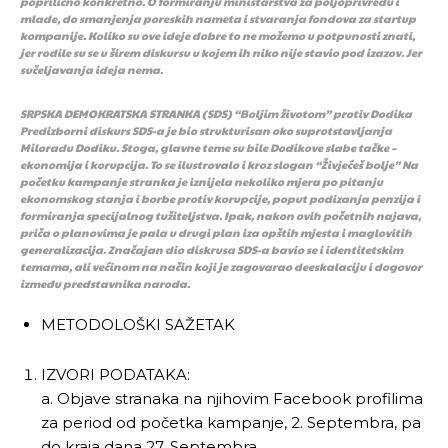
poprilično konkretno. O formiranju ministarstva za poljoprivredu i
mlade, do smanjenja poreskih nameta i stvaranja fondova za startup
kompanije. Koliko su ove ideje dobre to ne možemo u potpunosti znati,
jer rodile su se u širem diskursu u kojem ih niko nije stavio pod izazov. Jer
sučeljavanja ideja nema.
SRPSKA DEMOKRATSKA STRANKA (SDS) “Boljim životom” protiv Dodika
Predizborni diskurs SDS-a je bio strukturisan oko suprotstavljanja
Miloradu Dodiku. Stoga, glavne teme su bile Dodikove slabe tačke –
ekonomija i korupcija. To se ilustrovalo i kroz slogan “Živjećeš bolje” Na
početku kampanje stranka je iznijela nekoliko mjera po pitanju
ekonomskog stanja i borbe protiv korupcije, poput podizanja penzija i
formiranja specijalnog tužiteljstva. Ipak, nakon ovih početnih najava,
priča o planovima je pala u drugi plan iza opštih mjesta i maglovitih
generalizacija. Značajan dio diskrusa SDS-a bavio se i identitetskim
temama, ali većinom na način koji je zagovarao deeskalaciju i dogovor
između predstavnika naroda.
Pusti priču da živi!
Pusti priču da živi!
METODOLOŠKI SAŽETAK
IZVORI PODATAKA:
a. Objave stranaka na njihovim Facebook profilima
Ovim putem želimo da vam se zahvalimo što ste
Ovim putem želimo da vam se zahvalimo što ste
za period od početka kampanje, 2. Septembra, pa
odlučili da pustite Vašu priču da živi, Redakcija
odlučili da pustite Vašu priču da živi, Redakcija
Objavi.ba
Objavi.ba
do kraja dana 27. Septembra