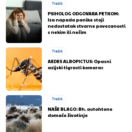
Tražiš
PSIHOLOG ODGOVARA PETKOM:
Iza napada panike stoji
nedostatak stvarne povezanosti
s nekim ili nečim
Tražiš
AEDES ALBOPICTUS: Opasni
azijski tigrasti komarac
Tražiš
NAŠE BLAGO: Bh. autohtone
domaće životinje