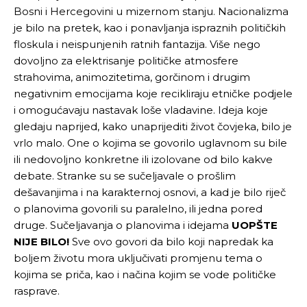
Bosni i Hercegovini u mizernom stanju. Nacionalizma
je bilo na pretek, kao i ponavljanja ispraznih političkih
floskula i neispunjenih ratnih fantazija. Više nego
dovoljno za elektrisanje političke atmosfere
strahovima, animozitetima, gorčinom i drugim
negativnim emocijama koje recikliraju etničke podjele
i omogućavaju nastavak loše vladavine. Ideja koje
gledaju naprijed, kako unaprijediti život čovjeka, bilo je
vrlo malo. One o kojima se govorilo uglavnom su bile
ili nedovoljno konkretne ili izolovane od bilo kakve
debate. Stranke su se sučeljavale o prošlim
dešavanjima i na karakternoj osnovi, a kad je bilo riječ
o planovima govorili su paralelno, ili jedna pored
druge. Sučeljavanja o planovima i idejama
UOPŠTE
NIJE BILO!
Sve ovo govori da bilo koji napredak ka
boljem životu mora uključivati promjenu tema o
kojima se priča, kao i načina kojim se vode političke
rasprave.