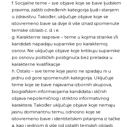
f. Socijalne teme – sve objave koje se bave ljudskim
pravima, zaštiti određenih kategorija ljudi i stanjem
u zdravstvu. Također, uključuje objave koje se
istovremeno bave sa dvije ili više iznad spomenute
temske oblasti c. d. i e.
g. Karakterne rasprave – teme u kojima stranke i/li
kandidati napadaju suparnike po karakternoj
osnovi. Ne uključuje objave koje kritikuju suparnike
po osnovu političkih postignuća bez prelaska u
karakterne kvalifikacije
h. Ostalo – sve teme koje jasno ne spadaju ni u
jednu od gore spomenutih kategorija. Uključuje
teme koje se bave najavama izbornih skupova,
biografskim informacijama kandidata i sličnih
objava nepolemičnog i striktno informativnog
karaktera. Također uključuje objave koje nemaju
jasnu dominantnu temu, odnosno koje se
istovremeno bave i identitetskim pitanjima iz tačke
a, kao i jednom ili više od ostalih temskih oblasti.