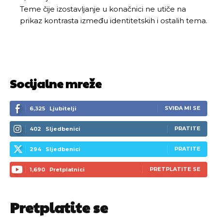
Teme čije izostavljanje u konačnici ne utiče na
prikaz kontrasta između identitetskih i ostalih tema.
Socijalne mreže
SVIĐA MI SE
6,325
Ljubitelji
PRATITE
402
Sljedbenici
PRATITE
294
Sljedbenici
PRETPLATITE SE
1,690
Pretplatnici
Pretplatite se