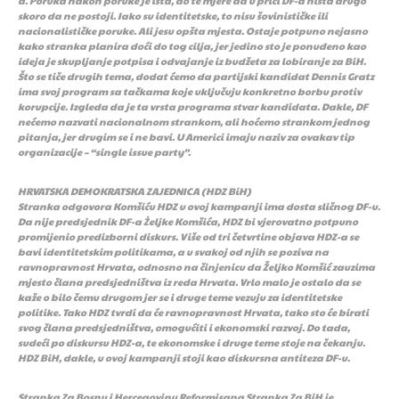
a. Poruka nakon poruke je ista, do te mjere da u priči DF-a ništa drugo
skoro da ne postoji. Iako su identitetske, to nisu šovinističke ili
nacionalističke poruke. Ali jesu opšta mjesta. Ostaje potpuno nejasno
kako stranka planira doći do tog cilja, jer jedino sto je ponuđeno kao
ideja je skupljanje potpisa i odvajanje iz budžeta za lobiranje za BiH.
Što se tiče drugih tema, dodat ćemo da partijski kandidat Dennis Gratz
ima svoj program sa tačkama koje uključuju konkretno borbu protiv
korupcije. Izgleda da je ta vrsta programa stvar kandidata. Dakle, DF
nećemo nazvati nacionalnom strankom, ali hoćemo strankom jednog
pitanja, jer drugim se i ne bavi. U Americi imaju naziv za ovakav tip
organizacije – “single issue party”.
HRVATSKA DEMOKRATSKA ZAJEDNICA (HDZ BiH)
Stranka odgovora Komšiću HDZ u ovoj kampanji ima dosta sličnog DF-u.
Da nije predsjednik DF-a Żeljke Komšića, HDZ bi vjerovatno potpuno
promijenio predizborni diskurs. Više od tri četvrtine objava HDZ-a se
bavi identitetskim politikama, a u svakoj od njih se poziva na
ravnopravnost Hrvata, odnosno na činjenicu da Željko Komšić zauzima
mjesto člana predsjedništva iz reda Hrvata. Vrlo malo je ostalo da se
kaže o bilo čemu drugom jer se i druge teme vezuju za identitetske
politike. Tako HDZ tvrdi da će ravnopravnost Hrvata, tako sto će birati
svog člana predsjedništva, omogućiti i ekonomski razvoj. Do tada,
sudeći po diskursu HDZ-a, te ekonomske i druge teme stoje na čekanju.
HDZ BiH, dakle, u ovoj kampanji stoji kao diskursna antiteza DF-u.
Stranka Za Bosnu i Hercegovinu Reformisana Stranka Za BiH je