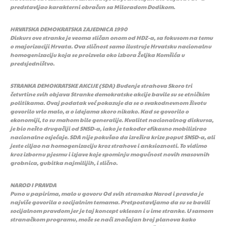
predstavljao karakterni obračun sa Miloradom Dodikom.
HRVATSKA DEMOKRATSKA ZAJEDNICA 1990
Diskurs ove stranke je veoma sličan onom od HDZ-a, sa fokusom na temu
o majorizaciji Hrvata. Ova sličnost samo ilustruje Hrvatsku nacionalnu
homogenizaciju koja se proizvela oko izbora Željka Komšića u
predsjedništvo.
STRANKA DEMOKRATSKE AKCIJE (SDA) Buđenje strahova Skoro tri
četvrtine svih objava Stranke demokratske akcije bavile su se etničkim
politikama. Ovaj podatak već pokazuje da se o svakodnevnom životu
govorilo vrlo malo, a o idejama skoro nikako. Kad se govorilo o
ekonomiji, to su mahom bile generalije. Kvalitet nacionalnog diskursa,
je bio nešto drugačiji od SNSD-a, iako je također efikasno mobilizirao
nacionalne osjećaje. SDA nije pokušao da izrežira krize poput SNSD-a, ali
jeste ciljao na homogenizaciju kroz strahove i anksioznosti. To vidimo
kroz izbornu pjesmu i izjave koje spominju mogućnost novih masovnih
grobnica, gubitka najmilijih, i slično.
NAROD I PRAVDA
Puno u papirima, malo u govoru Od svih stranaka Narod i pravda je
najviše govorila o socijalnim temama. Pretpostavljamo da su se bavili
socijalnom pravdom jer je taj koncept uklesan i u ime stranke. U samom
stranačkom programu, može se naći značajan broj planova kako