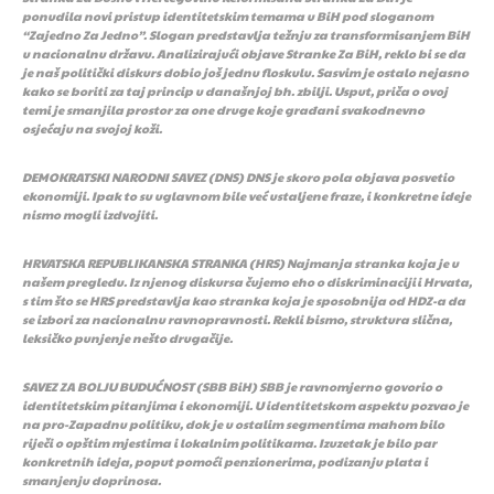
ponudila novi pristup identitetskim temama u BiH pod sloganom
“Zajedno Za Jedno”. Slogan predstavlja težnju za transformisanjem BiH
u nacionalnu državu. Analizirajući objave Stranke Za BiH, reklo bi se da
je naš politički diskurs dobio još jednu floskulu. Sasvim je ostalo nejasno
kako se boriti za taj princip u današnjoj bh. zbilji. Usput, priča o ovoj
temi je smanjila prostor za one druge koje građani svakodnevno
osjećaju na svojoj koži.
DEMOKRATSKI NARODNI SAVEZ (DNS) DNS je skoro pola objava posvetio
ekonomiji. Ipak to su uglavnom bile već ustaljene fraze, i konkretne ideje
nismo mogli izdvojiti.
HRVATSKA REPUBLIKANSKA STRANKA (HRS) Najmanja stranka koja je u
našem pregledu. Iz njenog diskursa čujemo eho o diskriminacijii Hrvata,
s tim što se HRS predstavlja kao stranka koja je sposobnija od HDZ-a da
se izbori za nacionalnu ravnopravnosti. Rekli bismo, struktura slična,
leksičko punjenje nešto drugačije.
SAVEZ ZA BOLJU BUDUĆNOST (SBB BiH) SBB je ravnomjerno govorio o
identitetskim pitanjima i ekonomiji. U identitetskom aspektu pozvao je
na pro-Zapadnu politiku, dok je u ostalim segmentima mahom bilo
riječi o opštim mjestima i lokalnim politikama. Izuzetak je bilo par
konkretnih ideja, poput pomoći penzionerima, podizanju plata i
smanjenju doprinosa.