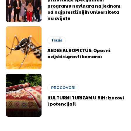
programu novinara na jednom
od najprestižnijih univerziteta
na svijetu
Tražiš
AEDES ALBOPICTUS: Opasni
azijski tigrasti komarac
PROGOVORI
KULTURNI TURIZAM U BiH: Izazovi
i potencijali