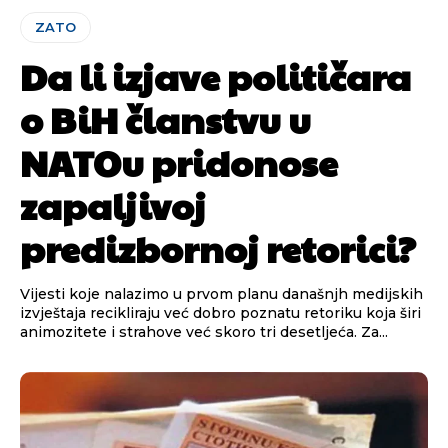
ZATO
Da li izjave političara
o BiH članstvu u
Pusti priču da živi!
Pusti priču da živi!
NATOu pridonose
zapaljivoj
Ovim putem želimo da vam se zahvalimo što ste
Ovim putem želimo da vam se zahvalimo što ste
predizbornoj retorici?
odlučili da pustite Vašu priču da živi, Redakcija
odlučili da pustite Vašu priču da živi, Redakcija
Objavi.ba
Objavi.ba
Vijesti koje nalazimo u prvom planu današnjh medijskih
izvještaja recikliraju već dobro poznatu retoriku koja širi
animozitete i strahove već skoro tri desetljeća. Za...
[wpuf_form id=”7463”]
[wpuf_form id=”7463”]