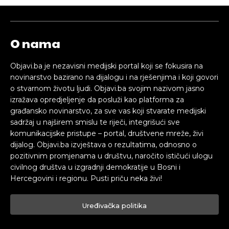
O nama
Objavi.ba je nezavisni medijski portal koji se fokusira na
novinarstvo bazirano na dijalogu i na rješenjima i koji govori
o stvarnom životu ljudi. Objavi.ba svojim nazivom jasno
izražava opredjeljenje da posluži kao platforma za
građansko novinarstvo, za sve vas koji stvarate medijski
sadržaj u najširem smislu te riječi, integrišući sve
komunikacijske pristupe – portal, društvene mreže, živi
dijalog. Objavi.ba izvještava o rezultatima, odnosno o
pozitivnim promjenama u društvu, naročito ističući ulogu
civilnog društva u izgradnji demokratije u Bosni i
Hercegovini i regionu. Pusti priču neka živi!
Uređivačka politika