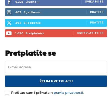
SVIĐA MI SE
6,325
Ljubitelji
PRATITE
402
Sljedbenici
PRATITE
294
Sljedbenici
PRETPLATITE SE
1,690
Pretplatnici
Pretplatite se
ŽELIM PRETPLATU
Pročitao sam i prihvatam
pravila privatnosti.