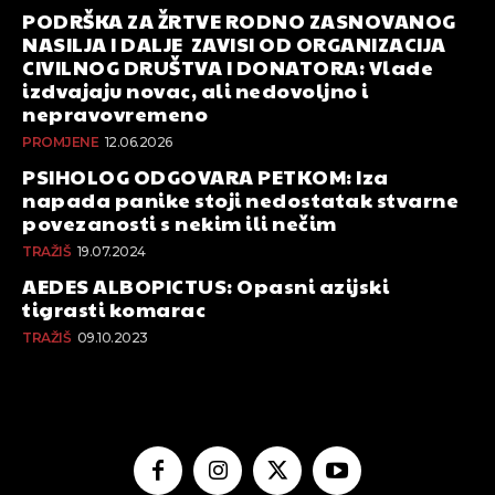
PODRŠKA ZA ŽRTVE RODNO ZASNOVANOG
NASILJA I DALJE ZAVISI OD ORGANIZACIJA
CIVILNOG DRUŠTVA I DONATORA: Vlade
izdvajaju novac, ali nedovoljno i
nepravovremeno
PROMJENE
12.06.2026
PSIHOLOG ODGOVARA PETKOM: Iza
napada panike stoji nedostatak stvarne
povezanosti s nekim ili nečim
TRAŽIŠ
19.07.2024
AEDES ALBOPICTUS: Opasni azijski
tigrasti komarac
TRAŽIŠ
09.10.2023