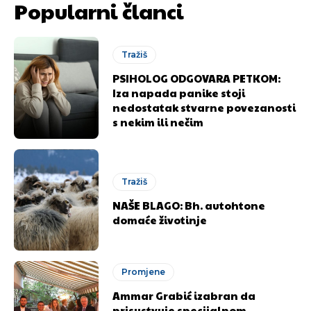
Popularni članci
Tražiš
PSIHOLOG ODGOVARA PETKOM:
Iza napada panike stoji
nedostatak stvarne povezanosti
s nekim ili nečim
Tražiš
NAŠE BLAGO: Bh. autohtone
domaće životinje
Promjene
Ammar Grabić izabran da
prisustvuje specijalnom