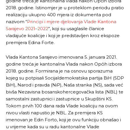
godine treća je kantonalna vlada nakon Općih izbora
Pusti priču da živi!
Pusti priču da živi!
2018. godine. Istinomjer je u proteklom periodu pratio
realizaciju ukupno 400 mjera iz dokumenta pod
nazivom “
Principi i mjere djelovanja Vlade Kantona
Ovim putem želimo da vam se zahvalimo što ste
Ovim putem želimo da vam se zahvalimo što ste
Sarajevo 2021–2022
”, koji su usaglasile članice
odlučili da pustite Vašu priču da živi, Redakcija
odlučili da pustite Vašu priču da živi, Redakcija
vladajuće koalicije i koji je predstavljen kroz ekspoze
Objavi.ba
Objavi.ba
premijera Edina Forte.
Vlada Kantona Sarajevo imenovana 5. januara 2021.
godine treća je kantonalna Vlada nakon Općih izbora
[wpuf_form id=”7463”]
[wpuf_form id=”7463”]
2018. godine. Formirana je na osnovu sporazuma
kojeg su potpisali Socijaldemokratska partija BiH (SDP
BiH), Narod i pravda (NiP), Naša stranka (NS), sada već
bivša Nezavisna bosanskohercegovačka lista (NBL) te
samostalni zastupnici i zastupnice u Skupštini KS.
Tokom prvih 100 dana rada Vlade koaliciju na ovom
nivou vlasti napustio je NBL. Za premijera KS
imenovan je Edin Forto, koji je ovu funkciju obnašao i
u vrijeme kada su u radu kantonalne Vlade