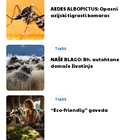
AEDES ALBOPICTUS: Opasni
azijski tigrasti komarac
Tražiš
NAŠE BLAGO: Bh. autohtone
domaće životinje
Tražiš
“Eco-friendly” goveda