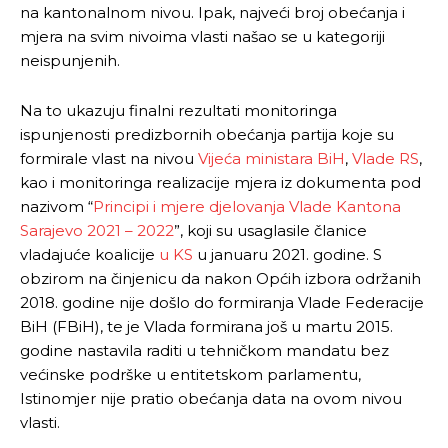
na kantonalnom nivou. Ipak, najveći broj obećanja i
mjera na svim nivoima vlasti našao se u kategoriji
neispunjenih.
Na to ukazuju finalni rezultati monitoringa
ispunjenosti predizbornih obećanja partija koje su
formirale vlast na nivou
Vijeća ministara BiH
,
Vlade RS
,
kao i monitoringa realizacije mjera iz dokumenta pod
nazivom “
Principi i mjere djelovanja Vlade Kantona
Sarajevo 2021 – 2022
”, koji su usaglasile članice
vladajuće koalicije
u KS
u januaru 2021. godine. S
obzirom na činjenicu da nakon Općih izbora održanih
2018. godine nije došlo do formiranja Vlade Federacije
BiH (FBiH), te je Vlada formirana još u martu 2015.
godine nastavila raditi u tehničkom mandatu bez
većinske podrške u entitetskom parlamentu,
Istinomjer nije pratio obećanja data na ovom nivou
vlasti.