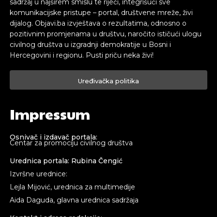
sadržaj u najširem smislu te riječi, integrišući sve
komunikacijske pristupe – portal, društvene mreže, živi
dijalog. Objavi.ba izvještava o rezultatima, odnosno o
pozitivnim promjenama u društvu, naročito ističući ulogu
civilnog društva u izgradnji demokratije u Bosni i
Hercegovini i regionu. Pusti priču neka živi!
Uređivačka politika
Impressum
Osnivač i izdavač portala:
Centar za promociju civilnog društva
Urednica portala: Rubina Čengić
Izvršne urednice:
Lejla Mijović, urednica za multimedije
Aida Daguda, glavna urednica sadržaja