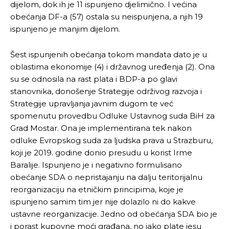
dijelom, dok ih je 11 ispunjeno djelimično. I većina
obećanja DF-a (57) ostala su neispunjena, a njih 19
ispunjeno je manjim dijelom.
Šest ispunjenih obećanja tokom mandata dato je u
oblastima ekonomije (4) i državnog uređenja (2). Ona
su se odnosila na rast plata i BDP-a po glavi
stanovnika, donošenje Strategije održivog razvoja i
Strategije upravljanja javnim dugom te već
spomenutu provedbu Odluke Ustavnog suda BiH za
Grad Mostar. Ona je implementirana tek nakon
odluke Evropskog suda za ljudska prava u Strazburu,
koji je 2019. godine donio presudu u korist Irme
Baralije. Ispunjeno je i negativno formulisano
obećanje SDA o nepristajanju na dalju teritorijalnu
reorganizaciju na etničkim principima, koje je
ispunjeno samim tim jer nije dolazilo ni do kakve
ustavne reorganizacije. Jedno od obećanja SDA bio je
i porast kupovne moći građana, no iako plate jesu