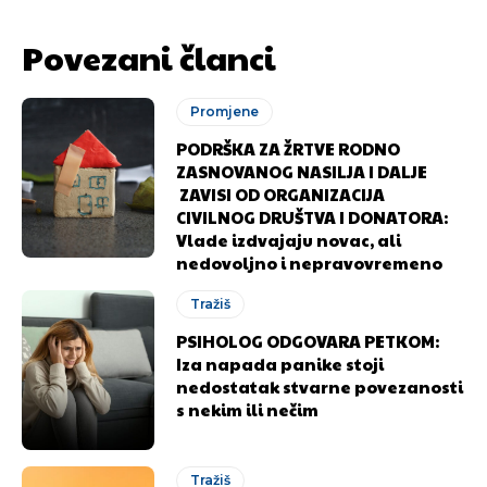
Povezani članci
Promjene
PODRŠKA ZA ŽRTVE RODNO
ZASNOVANOG NASILJA I DALJE
ZAVISI OD ORGANIZACIJA
CIVILNOG DRUŠTVA I DONATORA:
Vlade izdvajaju novac, ali
nedovoljno i nepravovremeno
Tražiš
PSIHOLOG ODGOVARA PETKOM:
Iza napada panike stoji
nedostatak stvarne povezanosti
s nekim ili nečim
Tražiš