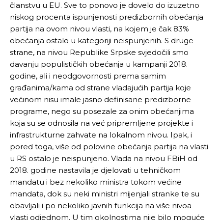
članstvu u EU. Sve to ponovo je dovelo do izuzetno
niskog procenta ispunjenosti predizbornih obećanja
partija na ovom nivou vlasti, na kojem je čak 83%
obećanja ostalo u kategoriji neispunjenih. S druge
strane, na nivou Republike Srpske svjedočili smo
davanju populističkih obećanja u kampanji 2018.
godine, ali i neodgovornosti prema samim
građanima/kama od strane vladajućih partija koje
većinom nisu imale jasno definisane predizborne
programe, nego su posezale za onim obećanjima
koja su se odnosila na već pripremljene projekte i
infrastrukturne zahvate na lokalnom nivou. Ipak, i
pored toga, više od polovine obećanja partija na vlasti
u RS ostalo je neispunjeno. Vlada na nivou FBiH od
2018. godine nastavila je djelovati u tehničkom
mandatu i bez nekoliko ministra tokom većine
mandata, dok su neki ministri mijenjali stranke te su
obavljali i po nekoliko javnih funkcija na više nivoa
vlasti odjednom. U tim okolnostima nije bilo moguće