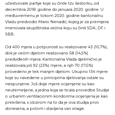
učestvovale partije koje su činile tzv. šestorku, od
decembra 2018. godine do januara 2020. godine. U
međuvremenu je tokom 2020. godine kantonalnu
Vladu predvodio Mario Nenadić, kojeg je za premijera
imenovala skupštinska većina koju su činili SDA, DF i
SBB.
Od 400 mjera u potpunosti su realizovane 43 (10,7%),
dok je većim dijelom realizovano 58 (14,5%)
predviđenih mjera. Kantonalna Vlada djelimično je
realizovala još 92 (23%) mjere, a njih 70 (17,5%)
provedeno je tek manjim dijelom. Ukupno 134 mjere
koje su navedene u principima djelovanja ostale su
neispunjene. Još dvije mjere ocijenjene su kao
neutemeljene, a jedna koja se ticala provedbe Studije
o urbanim ventilacionim koridorima ocijenjena je kao
prekršena, s obzirom na to da je ova studija prvo
donesena, a potom i stavljena van snage.