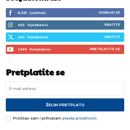
SVIĐA MI SE
6,325
Ljubitelji
PRATITE
402
Sljedbenici
PRATITE
294
Sljedbenici
PRETPLATITE SE
1,690
Pretplatnici
Pretplatite se
ŽELIM PRETPLATU
Pročitao sam i prihvatam
pravila privatnosti.