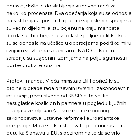
porasle, došlo je do slabljenja kupovne moći za
nekoliko procenata. Dva obećanja koja su se odnosila
na rast broja zaposlenih i pad nezaposlenih ispunjena
su većim dijelom, a istu ocjenu na kraju mandata
dobila su i tri obećanja iz oblasti spoljne politike koja
su se odnosila na učešće u operacijama podrške miru
i vojnim vježbama s članicama NATO-a, kao i na
saradnju sa susjednim zemljama na polju sigurnosti i
borbe protiv terorizma.
Protekli mandat Vijeća ministara BiH obilježile su
brojne blokade rada državnih izvršnih i zakonodavnih
institucija, prvenstveno od SNSD-a, te velike
nesuglasice koalicionih partnera u pogledu ključnih
pitanja u zemlji, kao što su izmjene izbornog
zakonodavstva, ustavne reforme i euroatlantske
integracije. Može se konstatovati i potpuni zastoj na
putu ka članstvu u EU, s obzirom na to da se vrlo