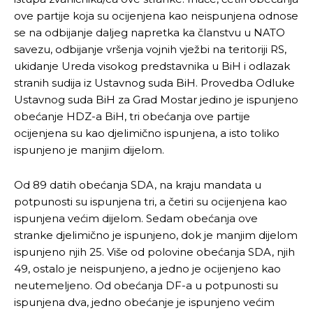
ove partije koja su ocijenjena kao neispunjena odnose
se na odbijanje daljeg napretka ka članstvu u NATO
savezu, odbijanje vršenja vojnih vježbi na teritoriji RS,
ukidanje Ureda visokog predstavnika u BiH i odlazak
stranih sudija iz Ustavnog suda BiH. Provedba Odluke
Ustavnog suda BiH za Grad Mostar jedino je ispunjeno
obećanje HDZ-a BiH, tri obećanja ove partije
ocijenjena su kao djelimično ispunjena, a isto toliko
ispunjeno je manjim dijelom.
Od 89 datih obećanja SDA, na kraju mandata u
potpunosti su ispunjena tri, a četiri su ocijenjena kao
ispunjena većim dijelom. Sedam obećanja ove
stranke djelimično je ispunjeno, dok je manjim dijelom
ispunjeno njih 25. Više od polovine obećanja SDA, njih
49, ostalo je neispunjeno, a jedno je ocijenjeno kao
neutemeljeno. Od obećanja DF-a u potpunosti su
ispunjena dva, jedno obećanje je ispunjeno većim