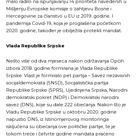
malo radilo na ispunjavanju 14 prioriteta navedenih u
Mišljenju Evropske komisije o zahtjevu Bosne i
Hercegovine za članstvo u EU iz 2019. godine. I
pandemija Covid-19, koja je proglašena početkom
2020. godine, također je obilježila protekli mandat.
Vlada Republike Srpske
Nešto više od dva mjeseca nakon održavanja Općih
izbora 2018. godine formirana je Vlada Republike
Srpske. Vlast je formiralo pet partija – Savez nezavisnih
socijaldemokrata (SNSD), Socijalistička partija
Republike Srpske (SPRS), Ujedinjena Srpska, Narodni
demokratski pokret (NDP) i Demokratski narodni
savez (DNS), koje su dale 222 obećanja. Nakon što je
Vladu Republike Srpske u oktobru 2020. godine
napustio DNS, iz Istinomjerovog monitoringa
isključena su obećanja ove političke partije, te je
tokom treće i četvrte godine mandata praćeno