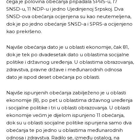
čega je polovina obećanja pripadala SPRS-u, 17
SNSD-u, 11 NDP-u i jedno Ujedinjenoj Srpskoj. Dva
SNSD-ova obećanja ocijenjena su kao neutemeljena,
dok je po jedno obećanje SNSD-a i SPRS-a ocijenjeno
kao prekršeno.
Najviše obećanja dato je u oblasti ekonomije, čak 81,
dok je tek po dvadesetak dato u oblastima socijalne
politike i državnog uređenja. U oblastima obrazovanja,
zdravstva, pravne države i međunarodnih odnosa
dato je ispod deset obećanja po oblasti.
Najviše ispunjenih obećanja zabilježeno je u oblasti
ekonomije (8), po pet u oblastima državnog uređenja
i socijalne politike i tri u oblasti obrazovanja. U oblasti
ekonomije većim je dijelom ispunjeno 11 obećanja,
dok su u oblasti socijalne politike ispunjena samo dva
obećanja te po jedno u oblastima međunarodnih
odnosa i zdravstva. Radilo se, između ostalog, na