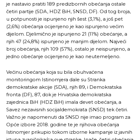
je nastavio pratiti 189 predizbornih obećanja ostale
četiri partije (SDA, HDZ BiH, SNSD, DF). Od tog broja,
u potpunosti je ispunjeno njih šest (3,1%), a još pet
(2,6%) obećanja ocijenjeno je kao ispunjeno većim
dijelom. Djelimično je ispunjeno 21 (11%) obećanje, a
njih 47 (24,8%) ispunjeno je manjim dijelom. Najveći
broj obećanja, njih 109 (57%), ostalo je neispunjeno, a
jedno obećanje ocijenjeno je kao neutemeljeno.
Većinu obećanja koja su bila obuhvaćena
monitoringom Istinomjera dale su Stranka
demokratske akcije (SDA), njih 89, i Demokratska
fronta (DF), 87, dok je Hrvatska demokratska
zajednica BiH (HDZ BiH) imala devet obećanja, a
Savez nezavisnih socijaldemokrata (SNSD) tek četiri.
Važno je napomenuti da SNSD nije imao program za
Opće izbore 2018. godine te je njihova obećanja
Istinomjer prikupio tokom izborne kampanje iz javnih
istupa zvaničnika/ca ove stranke. Inače, četiri obećanja