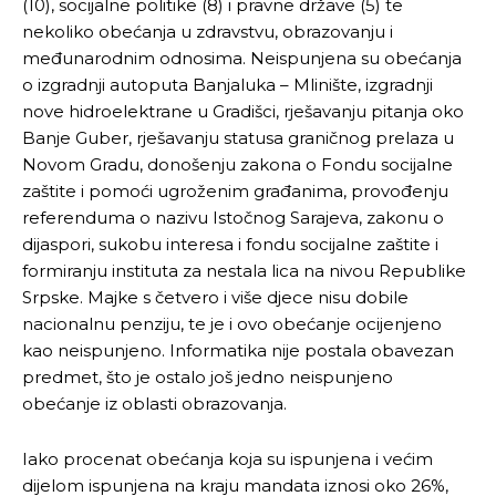
(10), socijalne politike (8) i pravne države (5) te
nekoliko obećanja u zdravstvu, obrazovanju i
međunarodnim odnosima. Neispunjena su obećanja
o izgradnji autoputa Banjaluka – Mlinište, izgradnji
nove hidroelektrane u Gradišci, rješavanju pitanja oko
Banje Guber, rješavanju statusa graničnog prelaza u
Novom Gradu, donošenju zakona o Fondu socijalne
zaštite i pomoći ugroženim građanima, provođenju
referenduma o nazivu Istočnog Sarajeva, zakonu o
dijaspori, sukobu interesa i fondu socijalne zaštite i
formiranju instituta za nestala lica na nivou Republike
Srpske. Majke s četvero i više djece nisu dobile
nacionalnu penziju, te je i ovo obećanje ocijenjeno
kao neispunjeno. Informatika nije postala obavezan
predmet, što je ostalo još jedno neispunjeno
obećanje iz oblasti obrazovanja.
Iako procenat obećanja koja su ispunjena i većim
dijelom ispunjena na kraju mandata iznosi oko 26%,