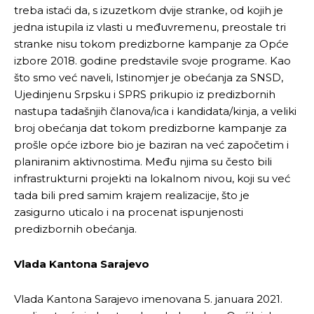
treba istaći da, s izuzetkom dvije stranke, od kojih je
jedna istupila iz vlasti u međuvremenu, preostale tri
stranke nisu tokom predizborne kampanje za Opće
izbore 2018. godine predstavile svoje programe. Kao
što smo već naveli, Istinomjer je obećanja za SNSD,
Ujedinjenu Srpsku i SPRS prikupio iz predizbornih
nastupa tadašnjih članova/ica i kandidata/kinja, a veliki
broj obećanja dat tokom predizborne kampanje za
prošle opće izbore bio je baziran na već započetim i
planiranim aktivnostima. Među njima su često bili
infrastrukturni projekti na lokalnom nivou, koji su već
tada bili pred samim krajem realizacije, što je
zasigurno uticalo i na procenat ispunjenosti
predizbornih obećanja.
Vlada Kantona Sarajevo
Vlada Kantona Sarajevo imenovana 5. januara 2021.