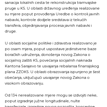
sanacija lokalnih cesta te rekonstrukcija tramvajske
pruge u KS. U oblasti državnog uređenja realizovane
su mjere poput provođenja Uredbe o kontroli javnih
nabavki, kontrole dodjele sredstava iz tekućih
transfera, objedinjavanja procesa javnih nabavki i
druge.
U oblasti socijalne politike i zdravstva realizovano je
po osam mjera, poput uspostave jedinstvene baze
boračkih udruženja, donošenja novog Zakona o
socijalnoj zaštiti KS, povećanja socijalnih naknada
Kantona Sarajevo te usvajanja rebalansa finansijskog
plana ZZOKS. U oblasti obrazovanja ispunjeno je šest
obećanja, uključujući usvajanje novog Zakona o
visokom obrazovanju.
Od 134 nerealizovane mjere mogu se izdvojiti neke,
poput izgradnje južne longitudinale, nulte
transferzale, izgradnje novog pozorišta, koncertne