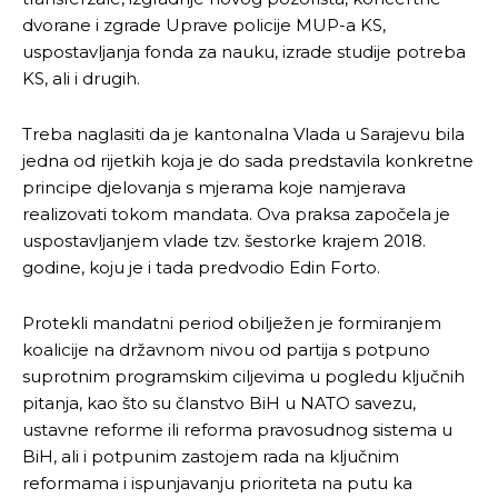
dvorane i zgrade Uprave policije MUP-a KS,
uspostavljanja fonda za nauku, izrade studije potreba
KS, ali i drugih.
Treba naglasiti da je kantonalna Vlada u Sarajevu bila
jedna od rijetkih koja je do sada predstavila konkretne
principe djelovanja s mjerama koje namjerava
realizovati tokom mandata. Ova praksa započela je
uspostavljanjem vlade tzv. šestorke krajem 2018.
godine, koju je i tada predvodio Edin Forto.
Protekli mandatni period obilježen je formiranjem
koalicije na državnom nivou od partija s potpuno
suprotnim programskim ciljevima u pogledu ključnih
pitanja, kao što su članstvo BiH u NATO savezu,
ustavne reforme ili reforma pravosudnog sistema u
BiH, ali i potpunim zastojem rada na ključnim
reformama i ispunjavanju prioriteta na putu ka