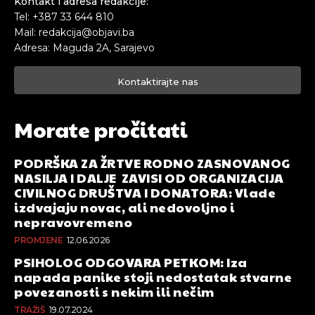
Kontakt i adresa redakcije:
Tel: +387 33 644 810
Mail: redakcija@objavi.ba
Adresa: Maguda 2A, Sarajevo
Kontaktirajte nas
Morate pročitati
PODRŠKA ZA ŽRTVE RODNO ZASNOVANOG
NASILJA I DALJE ZAVISI OD ORGANIZACIJA
CIVILNOG DRUŠTVA I DONATORA: Vlade
izdvajaju novac, ali nedovoljno i
nepravovremeno
PROMJENE
12.06.2026
PSIHOLOG ODGOVARA PETKOM: Iza
napada panike stoji nedostatak stvarne
povezanosti s nekim ili nečim
TRAŽIŠ
19.07.2024