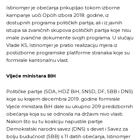
Istinomjer je obećanja prikupljao tokom izborne
kampanje uoči Općih izbora 2018. godine, iz
dostupnih programa političkih partija, ali i iz javnih
istupa sa zvaničnih skupova političkih partija koje nisu
imale zvanične dokumente svojih programa. U slučaju
Vlade KS, Istinomjer je pratio realizaciju mjera iz
postizborne programske platforme stranaka koje su
formirale kantonalnu vlast.
Vijeće ministara BiH
Političke partije (SDA, HDZ BiH, SNSD, DF, SBB i DNS)
koje su krajem decembra 2019. godine formirale
Vijeće ministara BiH dale su ukupno 209 predizbornih
obećanja koja su se odnosila na državni nivo vlasti.
Nakon što su tu koaliciju napustile partije
Demokratski narodni savez (DNS) s devet i Savez za
bolju budućnost (SBB) s 11 datih obećanja, Istinomjer