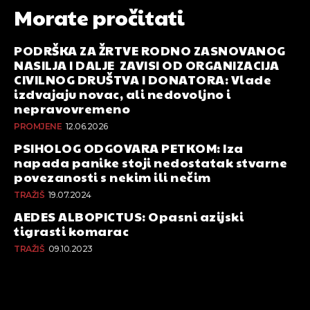
Morate pročitati
PODRŠKA ZA ŽRTVE RODNO ZASNOVANOG
NASILJA I DALJE ZAVISI OD ORGANIZACIJA
CIVILNOG DRUŠTVA I DONATORA: Vlade
izdvajaju novac, ali nedovoljno i
nepravovremeno
PROMJENE
12.06.2026
PSIHOLOG ODGOVARA PETKOM: Iza
napada panike stoji nedostatak stvarne
povezanosti s nekim ili nečim
TRAŽIŠ
19.07.2024
AEDES ALBOPICTUS: Opasni azijski
tigrasti komarac
TRAŽIŠ
09.10.2023