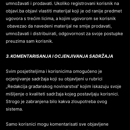
umnožavati i prodavati. Ukoliko registrovani korisnik na
objavi.ba objavi vlastiti materijal koji je od ranije predmet
ugovora s trećim licima, a kojim ugovorom se korisnik
obavezao da navedeni materijal ne smije prodavati,
umnožavati i distribuirati, odgovornost za svoje postupke
preuzima sam korisnik.
3. KOMENTARISANJA I OCJENJIVANJA SADRŽAJA
Svim posjetiteljima i korisnicima omogućeno je
ocjenjivanje sadržaja koji su objavljeni u rubrici
„Redakcija građanskog novinarstva“ kojim iskazuju svoje
mišljenje o kvaliteti sadržaja kojeg postavljaju korisnici.
Strogo je zabranjena bilo kakva zloupotreba ovog
sistema.
Pusti priču da živi!
Pusti priču da živi!
Samo korisnici mogu komentarisati sve objavljene