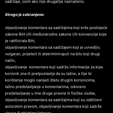
sadržaje, osim ako nije drugačije naznačeno.
Ovim putem želimo da vam se zahvalimo što ste
Ovim putem želimo da vam se zahvalimo što ste
odlučili da pustite Vašu priču da živi, Redakcija
odlučili da pustite Vašu priču da živi, Redakcija
Strogo je zabranjeno:
Objavi.ba
Objavi.ba
objavljivanje komentara sa sadržajima koji krše postojeće
zakone BiH i/ili međunarodne zakone i/ili konvencije koje
[wpuf_form id=”7463”]
[wpuf_form id=”7463”]
je ratificirala BiH,
objavljivanje komentara sa sadržajem koji je uvredljiv,
vulgaran, prijeteći ili diskriminirajući na bilo koji drugi
način,
objavljivanje komentara koji sadrže informacije za koje
korisnik zna ili pretpostavlja da su lažne, a čije bi
korištenje moglo nanijeti štetu drugim korisnicima,
lažno predstavljanje u komentarima, odnosno
predstavljanje u ime druge pravne ili fizičke osobe,
objavljivanje komentara sa sadržajima koji su zaštićeni
autorskim pravom, objavljivanje komentara koji sadrže
viruse ili phishing linkove;