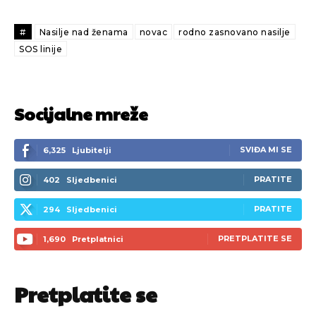
#
Nasilje nad ženama
novac
rodno zasnovano nasilje
SOS linije
Socijalne mreže
SVIĐA MI SE
6,325
Ljubitelji
PRATITE
402
Sljedbenici
PRATITE
294
Sljedbenici
PRETPLATITE SE
1,690
Pretplatnici
Pretplatite se