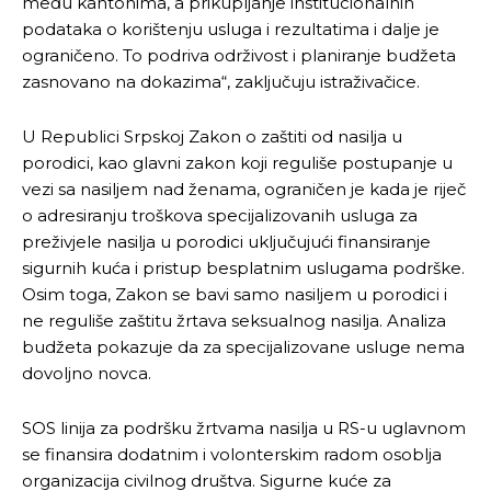
među kantonima, a prikupljanje institucionalnih
podataka o korištenju usluga i rezultatima i dalje je
ograničeno. To podriva održivost i planiranje budžeta
zasnovano na dokazima“, zaključuju istraživačice.
U Republici Srpskoj Zakon o zaštiti od nasilja u
porodici, kao glavni zakon koji reguliše postupanje u
vezi sa nasiljem nad ženama, ograničen je kada je riječ
o adresiranju troškova specijalizovanih usluga za
preživjele nasilja u porodici uključujući finansiranje
sigurnih kuća i pristup besplatnim uslugama podrške.
Osim toga, Zakon se bavi samo nasiljem u porodici i
ne reguliše zaštitu žrtava seksualnog nasilja. Analiza
budžeta pokazuje da za specijalizovane usluge nema
dovoljno novca.
SOS linija za podršku žrtvama nasilja u RS-u uglavnom
se finansira dodatnim i volonterskim radom osoblja
organizacija civilnog društva. Sigurne kuće za