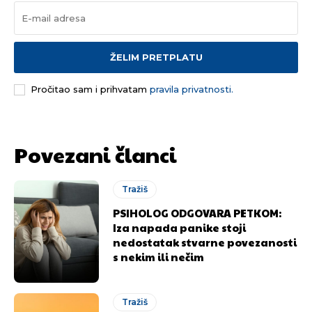
ŽELIM PRETPLATU
Pročitao sam i prihvatam
pravila privatnosti.
Povezani članci
Tražiš
PSIHOLOG ODGOVARA PETKOM:
Iza napada panike stoji
nedostatak stvarne povezanosti
s nekim ili nečim
Tražiš