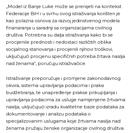
„Model iz Banje Luke može se prenijeti na kontekst
Federacije BiH i u svrhu ovog istraživanja korišten je
kao polazna osnova za razvoj jedinstvenog modela
finansiranja u saradnji sa organizacijama civilnog
društva. Potrebna su dalja istraživanja kako bi se
procijenile prednosti i nedostaci različitih oblika
socijalnog stanovanja i procijenili njihovi troškovi,
uključujući procjenu specifičnih potreba žrtava nasilja
nad ženama“, poručuju istraživačice.
Istraživanje preporučuje i promjene zakonodavnog
okvira, sistema upravljanja podacima i praksi
budžetiranja, te unapređenje prakse prikupljanja i
upravljanja podacima za usluge namijenjene žrtvama
nasilja, uključujući izradu kvalitetne baze podataka za
dokumentovanje i analizu podataka o
specijalizovanim uslugama koje žrtvama nasilja nad
ženama pružaju ženske organizacije civilnog društva.