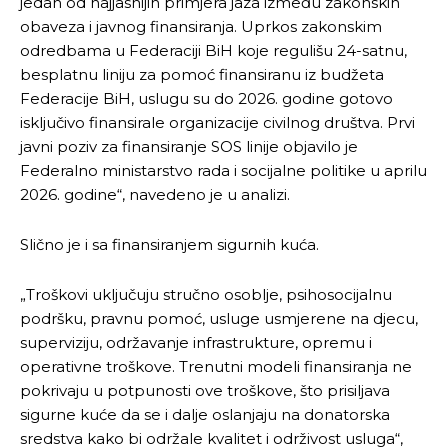
jedan od najjasnijih primjera jaza između zakonskih
obaveza i javnog finansiranja. Uprkos zakonskim
odredbama u Federaciji BiH koje regulišu 24-satnu,
besplatnu liniju za pomoć finansiranu iz budžeta
Federacije BiH, uslugu su do 2026. godine gotovo
isključivo finansirale organizacije civilnog društva. Prvi
javni poziv za finansiranje SOS linije objavilo je
Federalno ministarstvo rada i socijalne politike u aprilu
2026. godine“, navedeno je u analizi.
Slično je i sa finansiranjem sigurnih kuća.
„Troškovi uključuju stručno osoblje, psihosocijalnu
podršku, pravnu pomoć, usluge usmjerene na djecu,
superviziju, održavanje infrastrukture, opremu i
operativne troškove. Trenutni modeli finansiranja ne
pokrivaju u potpunosti ove troškove, što prisiljava
sigurne kuće da se i dalje oslanjaju na donatorska
sredstva kako bi održale kvalitet i održivost usluga“,