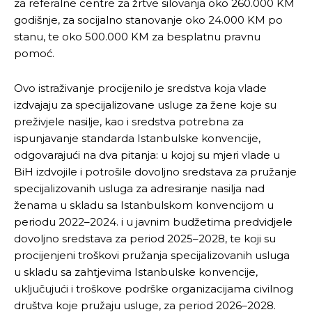
za referalne centre za žrtve silovanja oko 260.000 KM
godišnje, za socijalno stanovanje oko 24.000 KM po
stanu, te oko 500.000 KM za besplatnu pravnu
pomoć.
Ovo istraživanje procijenilo je sredstva koja vlade
izdvajaju za specijalizovane usluge za žene koje su
preživjele nasilje, kao i sredstva potrebna za
ispunjavanje standarda Istanbulske konvencije,
odgovarajući na dva pitanja: u kojoj su mjeri vlade u
BiH izdvojile i potrošile dovoljno sredstava za pružanje
specijalizovanih usluga za adresiranje nasilja nad
ženama u skladu sa Istanbulskom konvencijom u
periodu 2022–2024. i u javnim budžetima predvidjele
dovoljno sredstava za period 2025–2028, te koji su
procijenjeni troškovi pružanja specijalizovanih usluga
u skladu sa zahtjevima Istanbulske konvencije,
uključujući i troškove podrške organizacijama civilnog
društva koje pružaju usluge, za period 2026–2028.