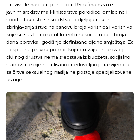
preživjele nasilja u porodici u RS-u finansiraju se
javnim sredstvima Ministarstva porodice, omladine i
sporta, tako što se sredstva dodjeljuju nakon
zbrinjavanja žrtve na osnovu broja korisnica i korisnika
koje su službeno uputili centri za socijalni rad, broja
dana boravka i godišnje definisane cijene smještaja. Za
besplatnu pravnu pomoć koju pružaju organizacije
civilnog društva nema sredstava iz budžeta, socijalno
stanovanje nije regulisano i nedovoljno je razvijeno, a
za žrtve seksualnog nasilja ne postoje specijalizovane
usluge.
Pusti priču da živi!
Pusti priču da živi!
Ovim putem želimo da vam se zahvalimo što ste
Ovim putem želimo da vam se zahvalimo što ste
odlučili da pustite Vašu priču da živi, Redakcija
odlučili da pustite Vašu priču da živi, Redakcija
Objavi.ba
Objavi.ba