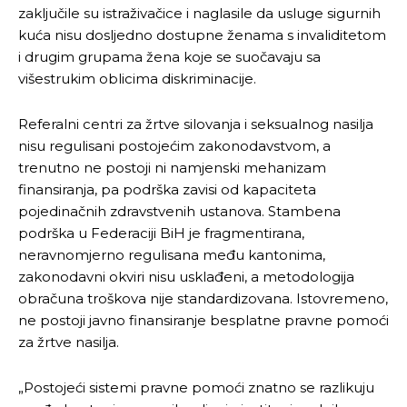
zaključile su istraživačice i naglasile da usluge sigurnih
kuća nisu dosljedno dostupne ženama s invaliditetom
i drugim grupama žena koje se suočavaju sa
višestrukim oblicima diskriminacije.
Referalni centri za žrtve silovanja i seksualnog nasilja
nisu regulisani postojećim zakonodavstvom, a
trenutno ne postoji ni namjenski mehanizam
finansiranja, pa podrška zavisi od kapaciteta
pojedinačnih zdravstvenih ustanova. Stambena
podrška u Federaciji BiH je fragmentirana,
neravnomjerno regulisana među kantonima,
zakonodavni okviri nisu usklađeni, a metodologija
obračuna troškova nije standardizovana. Istovremeno,
ne postoji javno finansiranje besplatne pravne pomoći
za žrtve nasilja.
„Postojeći sistemi pravne pomoći znatno se razlikuju