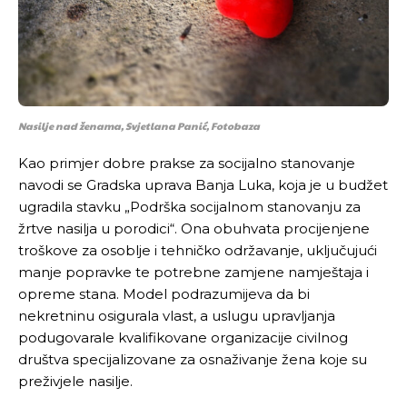
[wpuf_form id=”7463”]
[wpuf_form id=”7463”]
Nasilje nad ženama, Svjetlana Panić, Fotobaza
Kao primjer dobre prakse za socijalno stanovanje
navodi se Gradska uprava Banja Luka, koja je u budžet
ugradila stavku „Podrška socijalnom stanovanju za
žrtve nasilja u porodici“. Ona obuhvata procijenjene
troškove za osoblje i tehničko održavanje, uključujući
manje popravke te potrebne zamjene namještaja i
opreme stana. Model podrazumijeva da bi
nekretninu osigurala vlast, a uslugu upravljanja
podugovarale kvalifikovane organizacije civilnog
društva specijalizovane za osnaživanje žena koje su
preživjele nasilje.