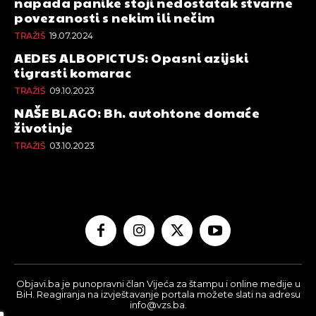
napada panike stoji nedostatak stvarne
povezanosti s nekim ili nečim
TRAŽIŠ
19.07.2024
AEDES ALBOPICTUS: Opasni azijski
tigrasti komarac
TRAŽIŠ
09.10.2023
NAŠE BLAGO: Bh. autohtone domaće
životinje
TRAŽIŠ
03.10.2023
Objavi.ba je punopravni član Vijeća za štampu i online medije u
BiH. Reagiranja na izvještavanje portala možete slati na adresu
info@vzs.ba.