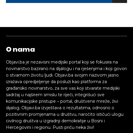
O nama
Objavi.ba je nezavisni medijski portal koji se fokusira na
novinarstvo bazirano na dijalogu i na rješenjima i koji govori
o stvarnom životu ljudi. Objavi.ba svojim nazivom jasno
izražava opredjeljenje da posluži kao platforma za
građansko novinarstvo, za sve vas koji stvarate medijski
sadržaj u najširem smislu te riječi, integrišući sve
komunikacijske pristupe – portal, društvene mreže, živi
dijalog. Objavi.ba izvještava o rezultatima, odnosno o
pozitivnim promjenama u društvu, naročito ističući ulogu
civilnog društva u izgradnji demokratije u Bosni i
Hercegovini i regionu. Pusti priču neka živi!