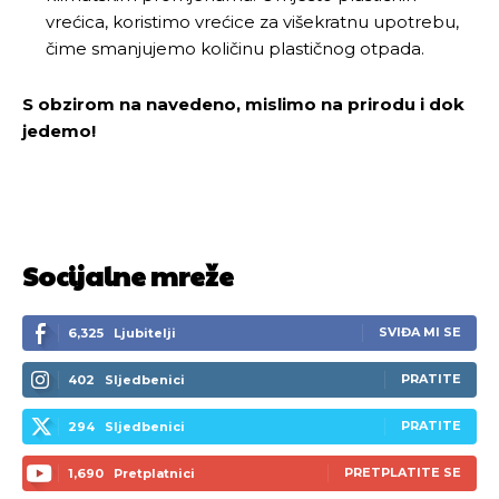
vrećica, koristimo vrećice za višekratnu upotrebu,
čime smanjujemo količinu plastičnog otpada.
S obzirom na navedeno, mislimo na prirodu i dok
jedemo!
Socijalne mreže
SVIĐA MI SE
6,325
Ljubitelji
PRATITE
402
Sljedbenici
PRATITE
294
Sljedbenici
PRETPLATITE SE
1,690
Pretplatnici