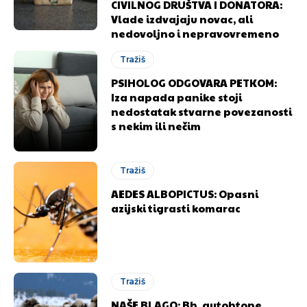
CIVILNOG DRUŠTVA I DONATORA:
Vlade izdvajaju novac, ali
nedovoljno i nepravovremeno
Tražiš
PSIHOLOG ODGOVARA PETKOM:
Iza napada panike stoji
nedostatak stvarne povezanosti
s nekim ili nečim
Tražiš
AEDES ALBOPICTUS: Opasni
azijski tigrasti komarac
Tražiš
NAŠE BLAGO: Bh. autohtone