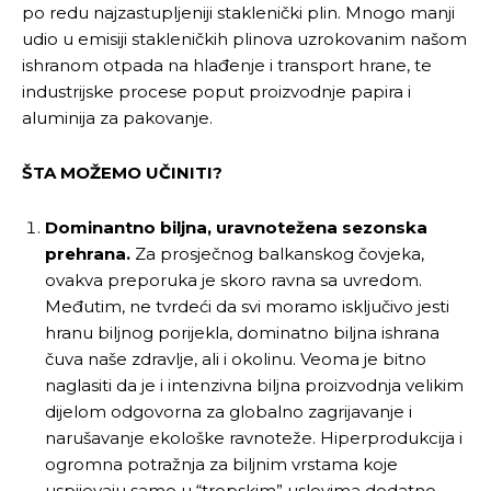
po redu najzastupljeniji staklenički plin. Mnogo manji
udio u emisiji stakleničkih plinova uzrokovanim našom
ishranom otpada na hlađenje i transport hrane, te
industrijske procese poput proizvodnje papira i
aluminija za pakovanje.
ŠTA MOŽEMO UČINITI?
Dominantno biljna, uravnotežena sezonska
prehrana.
Za prosječnog balkanskog čovjeka,
ovakva preporuka je skoro ravna sa uvredom.
Međutim, ne tvrdeći da svi moramo isključivo jesti
hranu biljnog porijekla, dominatno biljna ishrana
čuva naše zdravlje, ali i okolinu. Veoma je bitno
naglasiti da je i intenzivna biljna proizvodnja velikim
dijelom odgovorna za globalno zagrijavanje i
narušavanje ekološke ravnoteže. Hiperprodukcija i
ogromna potražnja za biljnim vrstama koje
uspijevaju samo u “tropskim” uslovima dodatno