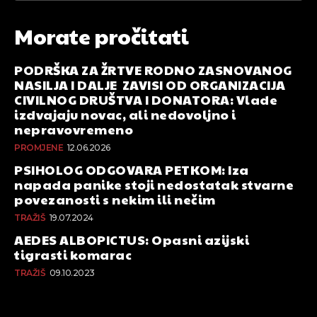
Morate pročitati
PODRŠKA ZA ŽRTVE RODNO ZASNOVANOG
NASILJA I DALJE ZAVISI OD ORGANIZACIJA
CIVILNOG DRUŠTVA I DONATORA: Vlade
izdvajaju novac, ali nedovoljno i
nepravovremeno
PROMJENE
12.06.2026
PSIHOLOG ODGOVARA PETKOM: Iza
napada panike stoji nedostatak stvarne
povezanosti s nekim ili nečim
TRAŽIŠ
19.07.2024
AEDES ALBOPICTUS: Opasni azijski
tigrasti komarac
TRAŽIŠ
09.10.2023