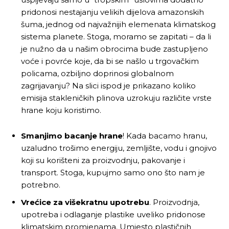
pridonosi nestajanju velikih dijelova amazonskih
šuma, jednog od najvažnijih elemenata klimatskog
sistema planete. Stoga, moramo se zapitati – da li
je nužno da u našim obrocima bude zastupljeno
voće i povrće koje, da bi se našlo u trgovačkim
policama, ozbiljno doprinosi globalnom
zagrijavanju? Na slici ispod je prikazano koliko
emisija stakleničkih plinova uzrokuju različite vrste
hrane koju koristimo.
Smanjimo bacanje hrane
! Kada bacamo hranu,
uzaludno trošimo energiju, zemljište, vodu i gnojivo
koji su korišteni za proizvodnju, pakovanje i
transport. Stoga, kupujmo samo ono što nam je
potrebno.
Vrećice za višekratnu upotrebu
. Proizvodnja,
upotreba i odlaganje plastike uveliko pridonose
klimatskim promjenama. Umjesto plastičnih