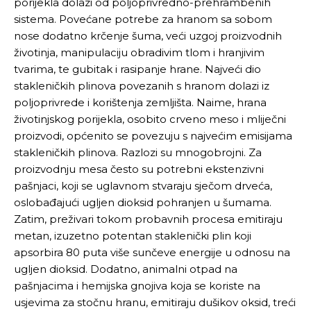
porijekla dolazi od poljoprivredno-prehrambenih
sistema. Povećane potrebe za hranom sa sobom
nose dodatno krčenje šuma, veći uzgoj proizvodnih
životinja, manipulaciju obradivim tlom i hranjivim
tvarima, te gubitak i rasipanje hrane. Najveći dio
stakleničkih plinova povezanih s hranom dolazi iz
poljoprivrede i korištenja zemljišta. Naime, hrana
životinjskog porijekla, osobito crveno meso i mliječni
proizvodi, općenito se povezuju s najvećim emisijama
stakleničkih plinova. Razlozi su mnogobrojni. Za
proizvodnju mesa često su potrebni ekstenzivni
pašnjaci, koji se uglavnom stvaraju sječom drveća,
oslobađajući ugljen dioksid pohranjen u šumama.
Zatim, preživari tokom probavnih procesa emitiraju
metan, izuzetno potentan staklenički plin koji
apsorbira 80 puta više sunčeve energije u odnosu na
ugljen dioksid. Dodatno, animalni otpad na
pašnjacima i hemijska gnojiva koja se koriste na
usjevima za stočnu hranu, emitiraju dušikov oksid, treći