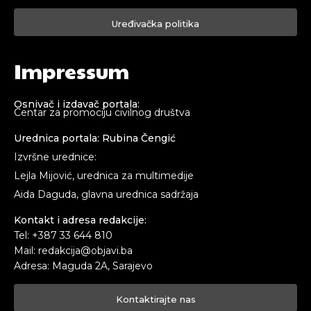
Uređivačka politika
Impressum
Osnivač i izdavač portala:
Centar za promociju civilnog društva
Urednica portala: Rubina Čengić
Izvršne urednice:
Lejla Mijović, urednica za multimedije
Aida Daguda, glavna urednica sadržaja
Kontakt i adresa redakcije:
Tel: +387 33 644 810
Mail: redakcija@objavi.ba
Adresa: Maguda 2A, Sarajevo
Kontaktirajte nas