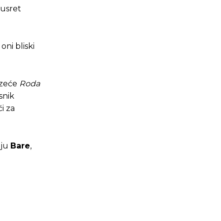
susret
ni bliski
uzeće
Roda
asnik
i za
lju
Bare
,