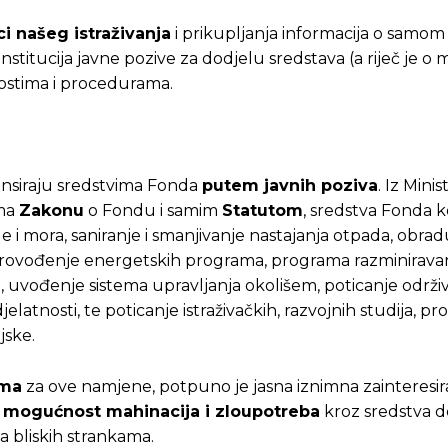
i našeg istraživanja
i prikupljanja informacija o samom
titucija javne pozive za dodjelu sredstava (a riječ je o 
ostima i procedurama.
inansiraju sredstvima Fonda
putem javnih poziva
. Iz Minis
ema
Zakonu
o Fondu i samim
Statutom
, sredstva Fonda ko
ode i mora, saniranje i smanjivanje nastajanja otpada, obra
, provođenje energetskih programa, programa razminiravan
a, uvođenje sistema upravljanja okolišem, poticanje održi
jelatnosti, te poticanje istraživačkih, razvojnih studija, pr
jske.
ima
za ove namjene, potpuno je jasna iznimna zainteresi
 mogućnost mahinacija i zloupotreba
kroz sredstva d
ta bliskih strankama.