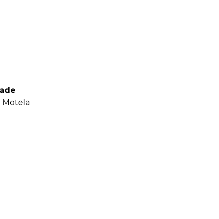
lade
a Motela