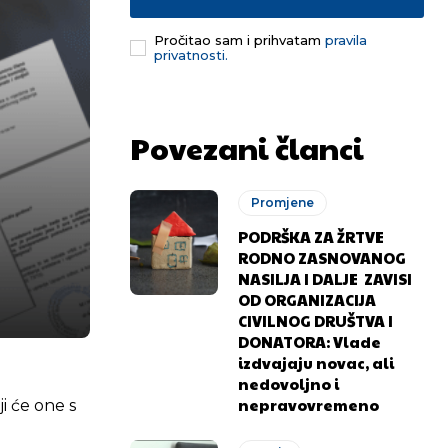
Pročitao sam i prihvatam
pravila
privatnosti.
Povezani članci
Promjene
PODRŠKA ZA ŽRTVE
RODNO ZASNOVANOG
NASILJA I DALJE ZAVISI
OD ORGANIZACIJA
CIVILNOG DRUŠTVA I
DONATORA: Vlade
izdvajaju novac, ali
nedovoljno i
nepravovremeno
i će one s