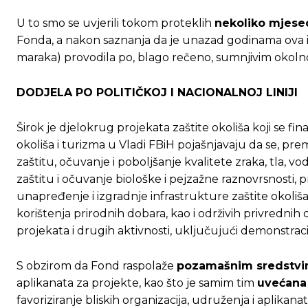
U to smo se uvjerili tokom proteklih
nekoliko mjesec
Fonda, a nakon saznanja da je unazad godinama ova ins
maraka) provodila po, blago rečeno, sumnjivim okoln
DODJELA PO POLITIČKOJ I NACIONALNOJ LINIJI
Širok je djelokrug projekata zaštite okoliša koji se f
okoliša i turizma u Vladi FBiH pojašnjavaju da se, pr
zaštitu, očuvanje i poboljšanje kvalitete zraka, tla, v
zaštitu i očuvanje biološke i pejzažne raznovrsnosti
unapređenje i izgradnje infrastrukture zaštite okoliš
korištenja prirodnih dobara, kao i održivih privrednih d
projekata i drugih aktivnosti, uključujući demonstraci
S obzirom da Fond raspolaže
pozamašnim sredstv
aplikanata za projekte, kao što je samim tim
uvećana
favoriziranje bliskih organizacija, udruženja i aplikana