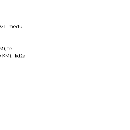
2021., među
M), te
 KM), Ilidža