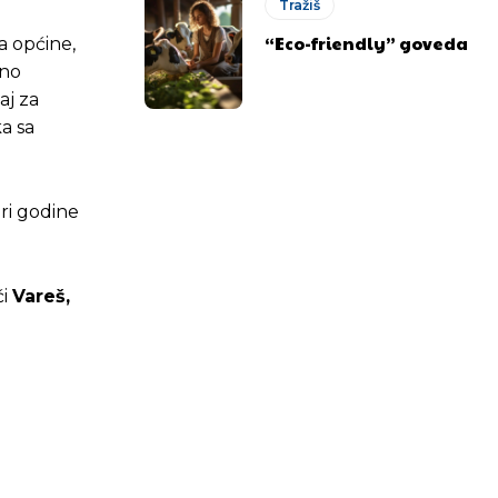
Tražiš
“Eco-friendly” goveda
na općine,
sno
naj za
ka sa
iri godine
ći
Vareš,
.ba
.ba