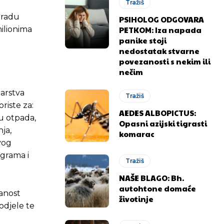
Tražiš
 radu
PSIHOLOG ODGOVARA
PETKOM: Iza napada
milionima
panike stoji
nedostatak stvarne
povezanosti s nekim ili
nečim
tarstva
Tražiš
riste za:
AEDES ALBOPICTUS:
du otpada,
Opasni azijski tigrasti
ja,
komarac
vog
ograma i
Tražiš
NAŠE BLAGO: Bh.
autohtone domaće
ranost
životinje
odjele te