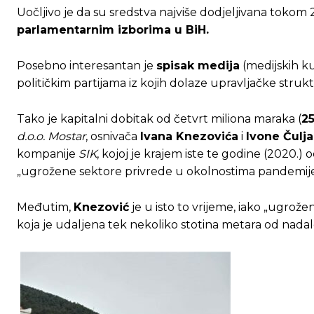
Uočljivo je da su sredstva najviše dodjeljivana tokom 2
parlamentarnim izborima u BiH.
Posebno interesantan je
spisak medija
(medijskih k
političkim partijama iz kojih dolaze upravljačke stru
Tako je kapitalni dobitak od četvrt miliona maraka (
2
d.o.o. Mostar
, osnivača
Ivana Knezovića
i
Ivone Čulj
kompanije
SIK
, kojoj je krajem iste te godine (2020.
„ugrožene sektore privrede u okolnostima pandemije
Međutim,
Knezović
je u isto to vrijeme, iako „ugrož
koja je udaljena tek nekoliko stotina metara od nad