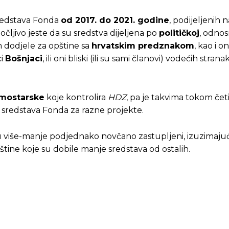
sredstava Fonda
od 2017. do 2021. godine
, podijeljenih 
uočljivo jeste da su sredstva dijeljena po
političkoj
, odno
m dodjele za opštine sa
hrvatskim predznakom
, kao i o
ci
Bošnjaci
, ili oni bliski (ili su sami članovi) vodećih strana
mostarske
koje kontrolira
HDZ
, pa je takvima tokom čet
sredstava Fonda za razne projekte.
 su više-manje podjednako novčano zastupljeni, izuzimaju
štine koje su dobile manje sredstava od ostalih.
Pusti priču da živi!
Pusti priču da živi!
ste odlučili da pustite Vašu priču da živi, Redakcija Objavi
ste odlučili da pustite Vašu priču da živi, Redakcija Objavi