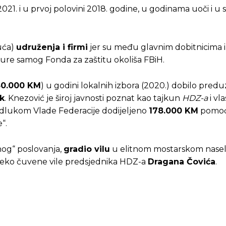
021. i u prvoj polovini 2018. godine, u godinama uoči i u 
uća)
udruženja i firmi
jer su među glavnim dobitnicima i o
kture samog Fonda za zaštitu okoliša FBiH.
50.000 KM
) u godini lokalnih izbora (2020.) dobilo pred
ak
. Knezović je široj javnosti poznat kao tajkun
HDZ-a
i vl
) odlukom Vlade Federacije dodijeljeno
178.000 KM
pomoć
“.
enog“ poslovanja,
gradio vilu
u elitnom mostarskom nase
aleko čuvene vile predsjednika HDZ-a
Dragana Čovića
.