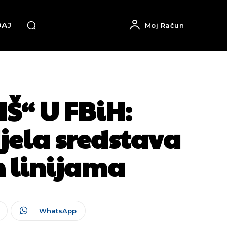
DAJ
Moj Račun
Š“ U FBiH:
djela sredstava
m linijama
WhatsApp