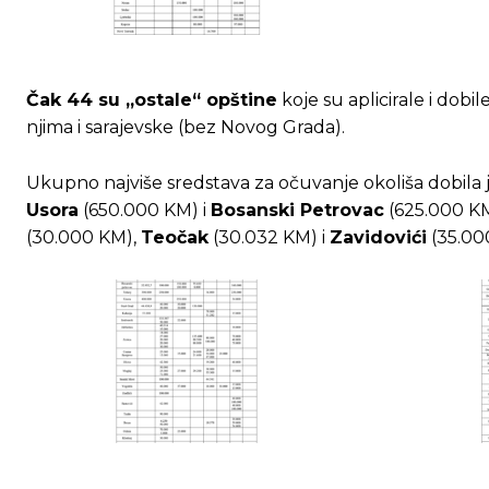
[wpuf_form id=”7463”]
[wpuf_form id=”7463”]
Čak 44 su „ostale“ opštine
koje su aplicirale i dobi
njima i sarajevske (bez Novog Grada).
Ukupno najviše sredstava za očuvanje okoliša dobila 
Usora
(650.000 KM) i
Bosanski Petrovac
(625.000 KM
(30.000 KM),
Teočak
(30.032 KM) i
Zavidovići
(35.00