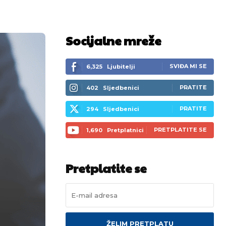
Socijalne mreže
SVIĐA MI SE
6,325
Ljubitelji
PRATITE
402
Sljedbenici
PRATITE
294
Sljedbenici
PRETPLATITE SE
1,690
Pretplatnici
Pretplatite se
ŽELIM PRETPLATU