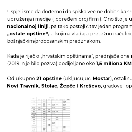
Uspjeli smo da dođemo i do spiska većine dobitnika 
udruženja i medije (i određeni broj firmi). Ono što je 
nacionalnoj liniji
, pa tako postoji čitav jedan progra
„ostale opštine“,
u kojima vladaju pretežno načelni
bošnjačkim/probosanskim predznakom.
Kada je riječ o „hrvatskim opštinama“, prednjače one
(2019. nije bilo poziva) dodijeljeno oko
1,5 miliona KM
Od ukupno
21 opštine
(uključujući
Mostar
), ostali
Novi Travnik, Stolac, Žepče i Kreševo,
gradove i op
Ovim putem želimo da vam se zahvalimo što 
Ovim putem želimo da vam se zahvalimo što 