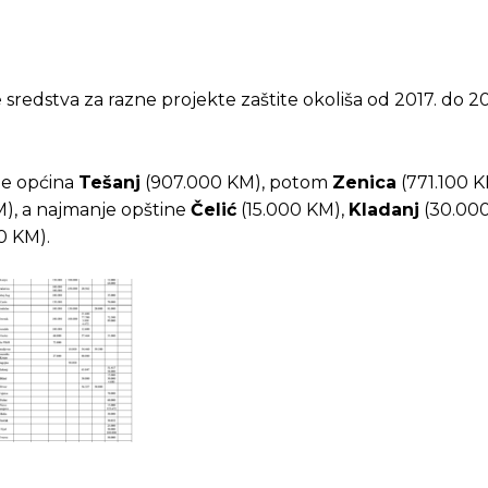
le sredstva za razne projekte zaštite okoliša od 2017. do 
je općina
Tešanj
(907.000 KM), potom
Zenica
(771.100 K
), a najmanje opštine
Čelić
(15.000 KM),
Kladanj
(30.000
0 KM).