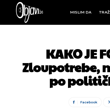
MISLIM DA
TRAŽ
KAKO JE F
Zloupotrebe, n
po politi
Facebook