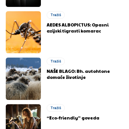
Tražiš
AEDES ALBOPICTUS: Opasni
azijski tigrasti komarac
Tražiš
NAŠE BLAGO: Bh. autohtone
domaće životinje
Tražiš
“Eco-friendly” goveda