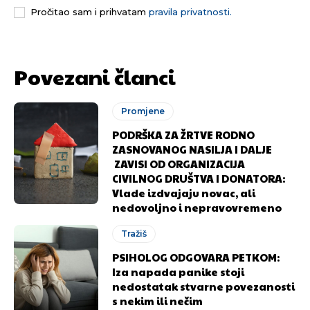
Pročitao sam i prihvatam
pravila privatnosti.
[wpuf_form id=”7463”]
[wpuf_form id=”7463”]
Povezani članci
Promjene
PODRŠKA ZA ŽRTVE RODNO
ZASNOVANOG NASILJA I DALJE
ZAVISI OD ORGANIZACIJA
CIVILNOG DRUŠTVA I DONATORA:
Vlade izdvajaju novac, ali
nedovoljno i nepravovremeno
Tražiš
PSIHOLOG ODGOVARA PETKOM:
Iza napada panike stoji
nedostatak stvarne povezanosti
s nekim ili nečim