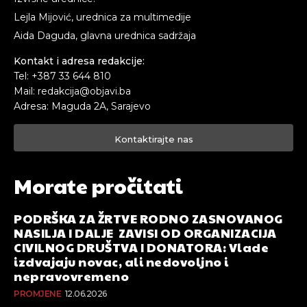
Lejla Mijović, urednica za multimedije
Aida Daguda, glavna urednica sadržaja
Kontakt i adresa redakcije:
Tel: +387 33 644 810
Mail: redakcija@objavi.ba
Adresa: Maguda 2A, Sarajevo
Kontaktirajte nas
Morate pročitati
PODRŠKA ZA ŽRTVE RODNO ZASNOVANOG
NASILJA I DALJE ZAVISI OD ORGANIZACIJA
CIVILNOG DRUŠTVA I DONATORA: Vlade
izdvajaju novac, ali nedovoljno i
nepravovremeno
PROMJENE
12.06.2026