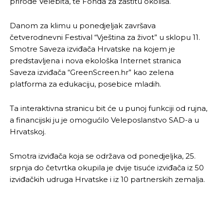
prirode Velebita, te Fonda za zaštitu okoliša.
Danom za klimu u ponedjeljak završava
četverodnevni Festival “Vještina za život” u sklopu 11.
Smotre Saveza izviđača Hrvatske na kojem je
predstavljena i nova ekološka Internet stranica
Saveza izviđača “GreenScreen.hr” kao zelena
platforma za edukaciju, posebice mladih.
Ta interaktivna stranicu bit će u punoj funkciji od rujna,
a financijski ju je omogućilo Veleposlanstvo SAD-a u
Hrvatskoj.
Smotra izviđača koja se održava od ponedjeljka, 25.
srpnja do četvrtka okupila je dvije tisuće izviđača iz 50
izviđačkih udruga Hrvatske i iz 10 partnerskih zemalja.