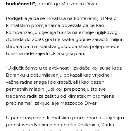
budućnosti”
, poručila je Mazzocco Drvar.
Podsjetila je da se Hrvatska na konferenciji UN-a o
klimatskim promjenama obvezala da će kao
kompenzaciju utjecaja turista na emisije ugljikovog
dioksida do 2030. godine svake godine zasaditi milijun
stabala pa ministarstva gospodarstva, poljoprivrede i
turizma rade zajednički akcijski plan.
“Uključit ćemo u te aktivnosti i izviđače koji su se kroz
Boranku u pošumljavanju pokazali kao vrijedna i
važna radna snaga i pokretači, ali i kao bazen
pametnih mladih ljudi koji prepoznaju što sve
trebamo raditi za zaštitu od klimatskim promjena
pred nama”, zaključila je Mazzocco Drvar.
U panel raspravi o klimatskim promjenama sudjeluju i
predstavnici Nacionalnog parka Paklenica, Parka