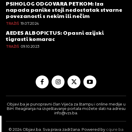
PSIHOLOG ODGOVARA PETKOM: Iza
napada panike stoji nedostatak stvarne
povezanosti s nekim ili nečim
TRAŽIŠ
19.07.2024
AEDES ALBOPICTUS: Opasni azijski
tigrasti komarac
TRAŽIŠ
09.10.2023
Objavi.ba je punopravni član Vijeća za štampu i online medije u
BiH. Reagiranja na izvještavanje portala možete slati na adresu
info@vzs.ba.
© 2024 Objavi.ba. Sva prava zadržana. Powered by
cqure.ba