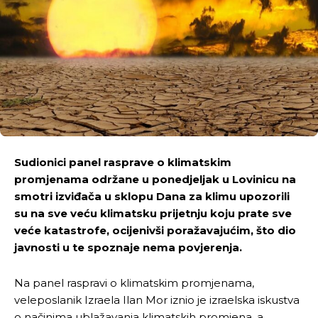
Sudionici panel rasprave o klimatskim
promjenama održane u ponedjeljak u Lovinicu na
smotri izviđača u sklopu Dana za klimu upozorili
su na sve veću klimatsku prijetnju koju prate sve
veće katastrofe, ocijenivši poražavajućim, što dio
javnosti u te spoznaje nema povjerenja.
Na panel raspravi o klimatskim promjenama,
veleposlanik Izraela Ilan Mor iznio je izraelska iskustva
o načinima ublažavanja klimatskih promjena, a