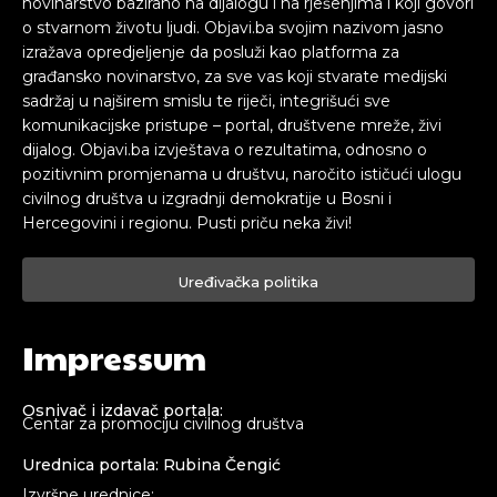
novinarstvo bazirano na dijalogu i na rješenjima i koji govori
o stvarnom životu ljudi. Objavi.ba svojim nazivom jasno
izražava opredjeljenje da posluži kao platforma za
građansko novinarstvo, za sve vas koji stvarate medijski
sadržaj u najširem smislu te riječi, integrišući sve
komunikacijske pristupe – portal, društvene mreže, živi
dijalog. Objavi.ba izvještava o rezultatima, odnosno o
pozitivnim promjenama u društvu, naročito ističući ulogu
civilnog društva u izgradnji demokratije u Bosni i
Hercegovini i regionu. Pusti priču neka živi!
Uređivačka politika
Impressum
Osnivač i izdavač portala:
Centar za promociju civilnog društva
Urednica portala: Rubina Čengić
Izvršne urednice: