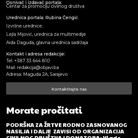
Osnivač i izdavač portala:
Centar za promociju civilnog društva
Urednica portala: Rubina Čengić
Izvršne urednice:
Lejla Mijović, urednica za multimedije
Aida Daguda, glavna urednica sadržaja
Kontakt i adresa redakcije:
Tel: +387 33 644 810
Mail: redakcija@objavi.ba
Adresa: Maguda 2A, Sarajevo
Kontaktirajte nas
Morate pročitati
PODRŠKA ZA ŽRTVE RODNO ZASNOVANOG
NASILJA I DALJE ZAVISI OD ORGANIZACIJA
CIVILNOG DRUŠTVA I DONATORA: Vlade