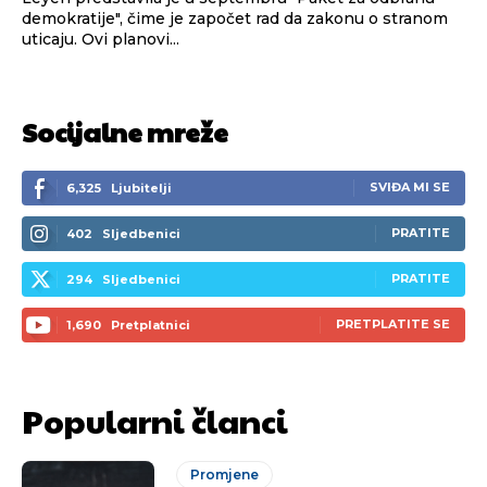
demokratije", čime je započet rad da zakonu o stranom
uticaju. Ovi planovi...
Socijalne mreže
SVIĐA MI SE
6,325
Ljubitelji
PRATITE
402
Sljedbenici
PRATITE
294
Sljedbenici
PRETPLATITE SE
1,690
Pretplatnici
Popularni članci
Promjene