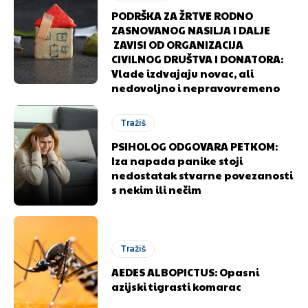
PODRŠKA ZA ŽRTVE RODNO
ZASNOVANOG NASILJA I DALJE
ZAVISI OD ORGANIZACIJA
CIVILNOG DRUŠTVA I DONATORA:
Vlade izdvajaju novac, ali
nedovoljno i nepravovremeno
Tražiš
PSIHOLOG ODGOVARA PETKOM:
Iza napada panike stoji
nedostatak stvarne povezanosti
s nekim ili nečim
Tražiš
AEDES ALBOPICTUS: Opasni
azijski tigrasti komarac