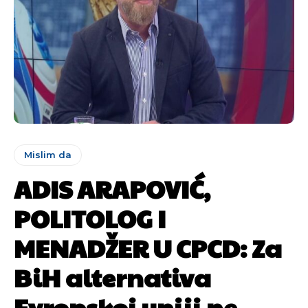
Mislim da
ADIS ARAPOVIĆ,
POLITOLOG I
MENADŽER U CPCD: Za
BiH alternativa
Evropskoj uniji ne