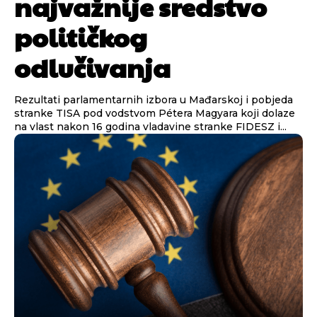
najvažnije sredstvo
političkog
odlučivanja
Rezultati parlamentarnih izbora u Mađarskoj i pobjeda
stranke TISA pod vodstvom Pétera Magyara koji dolaze
na vlast nakon 16 godina vladavine stranke FIDESZ i...
Pusti priču da živi!
Pusti priču da živi!
Ovim putem želimo da vam se zahvalimo što ste
Ovim putem želimo da vam se zahvalimo što ste
odlučili da pustite Vašu priču da živi, Redakcija
odlučili da pustite Vašu priču da živi, Redakcija