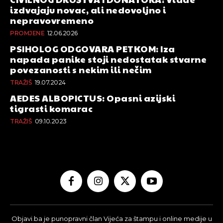
izdvajaju novac, ali nedovoljno i
nepravovremeno
PROMJENE
12.06.2026
PSIHOLOG ODGOVARA PETKOM: Iza
napada panike stoji nedostatak stvarne
povezanosti s nekim ili nečim
TRAŽIŠ
19.07.2024
AEDES ALBOPICTUS: Opasni azijski
tigrasti komarac
TRAŽIŠ
09.10.2023
Objavi.ba je punopravni član Vijeća za štampu i online medije u