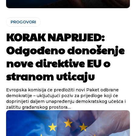
Objavi.ba
Objavi.ba
PROGOVORI
[wpuf_form id=”7463”]
[wpuf_form id=”7463”]
KORAK NAPRIJED:
Odgođeno donošenje
nove direktive EU o
stranom uticaju
Evropska komisija će predložiti novi Paket odbrane
demokratije – uključujući poziv za prijedloge koji će
doprinijeti daljem unapređenju demokratskog učešća i
zaštitu građanskog prostora....