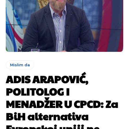
Mislim da
ADIS ARAPOVIĆ,
POLITOLOG I
MENADŽER U CPCD: Za
BiH alternativa
Evropskoj uniji ne