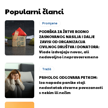
Popularni članci
Promjene
PODRŠKA ZA ŽRTVE RODNO
ZASNOVANOG NASILJA I DALJE
ZAVISI OD ORGANIZACIJA
CIVILNOG DRUŠTVA I DONATORA:
Vlade izdvajaju novac, ali
nedovoljno i nepravovremeno
Tražiš
PSIHOLOG ODGOVARA PETKOM:
Iza napada panike stoji
nedostatak stvarne povezanosti
Pusti priču da živi!
Pusti priču da živi!
s nekim ili nečim