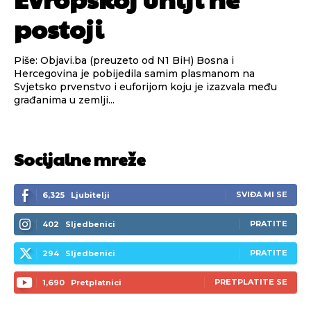
postoji
Piše: Objavi.ba (preuzeto od N1 BiH) Bosna i
Hercegovina je pobijedila samim plasmanom na
Svjetsko prvenstvo i euforijom koju je izazvala među
građanima u zemlji...
Socijalne mreže
SVIĐA MI SE
6,325
Ljubitelji
PRATITE
402
Sljedbenici
PRATITE
294
Sljedbenici
PRETPLATITE SE
1,690
Pretplatnici