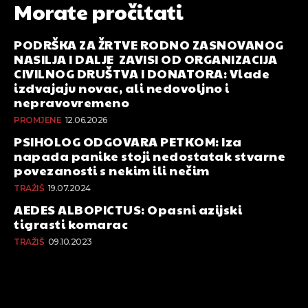
Morate pročitati
PODRŠKA ZA ŽRTVE RODNO ZASNOVANOG
NASILJA I DALJE ZAVISI OD ORGANIZACIJA
CIVILNOG DRUŠTVA I DONATORA: Vlade
izdvajaju novac, ali nedovoljno i
nepravovremeno
PROMJENE
12.06.2026
PSIHOLOG ODGOVARA PETKOM: Iza
napada panike stoji nedostatak stvarne
povezanosti s nekim ili nečim
TRAŽIŠ
19.07.2024
AEDES ALBOPICTUS: Opasni azijski
tigrasti komarac
TRAŽIŠ
09.10.2023