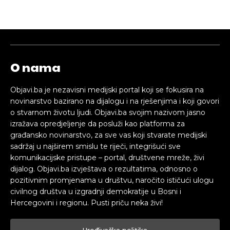
O nama
Objavi.ba je nezavisni medijski portal koji se fokusira na
novinarstvo bazirano na dijalogu i na rješenjima i koji govori
o stvarnom životu ljudi. Objavi.ba svojim nazivom jasno
izražava opredjeljenje da posluži kao platforma za
građansko novinarstvo, za sve vas koji stvarate medijski
sadržaj u najširem smislu te riječi, integrišući sve
komunikacijske pristupe – portal, društvene mreže, živi
dijalog. Objavi.ba izvještava o rezultatima, odnosno o
pozitivnim promjenama u društvu, naročito ističući ulogu
civilnog društva u izgradnji demokratije u Bosni i
Hercegovini i regionu. Pusti priču neka živi!
Uređivačka politika