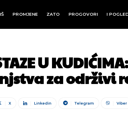
IŠ
PROMJENE
ZATO
PROGOVORI
I POGLE
TAZE U KUDIĆIMA: 
njstva za održivi 
X
Linkedin
Telegram
Viber