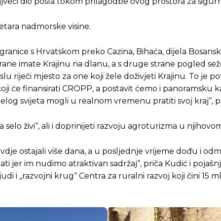
najveći dio posla tokom prilagodbe ovog prostora za sigur
metara nadmorske visine.
, od granice s Hrvatskom preko Cazina, Bihaća, dijela Bosans
ane imate Krajinu na dlanu, a s druge strane pogled sež
 riječi mjesto za one koji žele doživjeti Krajinu. To je p
 koji će finansirati CROPP, a postavit ćemo i panoramsku 
ijelog svijeta mogli u realnom vremenu pratiti svoj kraj“, p
 selo živi“, ali i doprinijeti razvoju agroturizma u njihovo
Pusti priču da živi!
Pusti priču da živi!
i ovdje ostajali više dana, a u posljednje vrijeme dođu i od
i jer im nudimo atraktivan sadržaj“, priča Kudić i pojašnj
 i „razvojni krug“ Centra za ruralni razvoj koji čini 15 ml
ste odlučili da pustite Vašu priču da živi, Redakcija Objavi
ste odlučili da pustite Vašu priču da živi, Redakcija Objavi