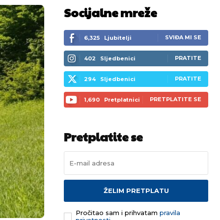
Socijalne mreže
SVIĐA MI SE
6,325
Ljubitelji
PRATITE
402
Sljedbenici
PRATITE
294
Sljedbenici
PRETPLATITE SE
1,690
Pretplatnici
Pretplatite se
ŽELIM PRETPLATU
Pročitao sam i prihvatam
pravila
privatnosti.