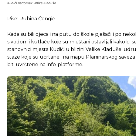
Kudići nadomak Velike Kladuše
Piše: Rubina Čengić
Kada su bili djeca i na putu do škole pješačili po neko
s vodom i kutlače koje su mještani ostavljali kako bi se 
stanovnici mjesta Kudići u blizini Velike Kladuše, udruž
staze koje su ucrtane i na mapu Planinarskog saveza Fe
biti uvrštene na info-platforme.