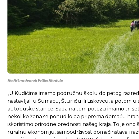
Kudići nadomak Velike Kladuše
„U Kudićima imamo područnu školu do petog razreda 
nastavljali u Šumacu, Šturliću ili Liskovcu, a potom u 
autobuske stanice. Sada na tom potezu imamo tri šetačk
nekoliko žena se ponudilo da priprema domaću hranu.
iskoristimo prirodne prednosti našeg kraja. To je on
ruralnu ekonomiju, samoodrživost domaćinstava i razv