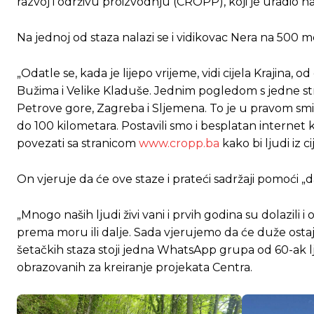
razvoj i održivu proizvodnju (CROPP), koji je uradio 
Na jednoj od staza nalazi se i vidikovac Nera na 500 
„Odatle se, kada je lijepo vrijeme, vidi cijela Krajina
Bužima i Velike Kladuše. Jednim pogledom s jedne str
Petrove gore, Zagreba i Sljemena. To je u pravom smislu
do 100 kilometara. Postavili smo i besplatan internet
povezati sa stranicom
www.cropp.ba
kako bi ljudi iz c
On vjeruje da će ove staze i prateći sadržaji pomoći „da
„Mnogo naših ljudi živi vani i prvih godina su dolazili 
prema moru ili dalje. Sada vjerujemo da će duže ostajat
šetačkih staza stoji jedna WhatsApp grupa od 60-ak ljudi
obrazovanih za kreiranje projekata Centra.
Ovim putem želimo da vam se zahvalimo što 
Ovim putem želimo da vam se zahvalimo što 