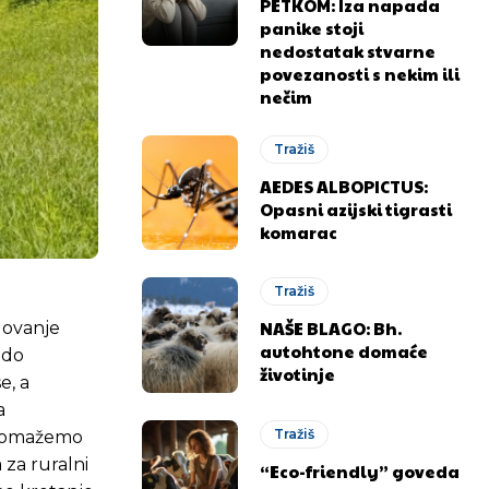
PETKOM: Iza napada
panike stoji
nedostatak stvarne
povezanosti s nekim ili
nečim
Tražiš
AEDES ALBOPICTUS:
Opasni azijski tigrasti
komarac
Tražiš
NAŠE BLAGO: Bh.
lovanje
autohtone domaće
 do
životinje
e, a
a
Tražiš
– pomažemo
 za ruralni
“Eco-friendly” goveda