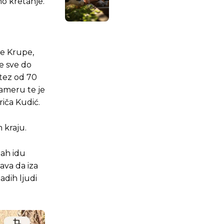
no kretanje.
ke Krupe,
e sve do
otez od 70
kameru te je
riča Kudić.
m kraju.
mah idu
ava da iza
adih ljudi
.ba
.ba