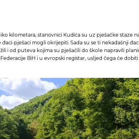
liko kilometara, stanovnici Kudića su uz pješačke staze na
đaci-pješaci mogli okrijepiti. Sada su se ti nekadašnji đaci
ili i od puteva kojima su pješačili do škole napravili plan
deracije BiH i u evropski registar, usljed čega će dobiti