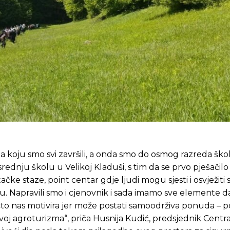
koju smo svi završili, a onda smo do osmog razreda ško
srednju školu u Velikoj Kladuši, s tim da se prvo pješačilo
e staze, point centar gdje ljudi mogu sjesti i osvježiti s
 Napravili smo i cjenovnik i sada imamo sve elemente d
o što nas motivira jer može postati samoodrživa ponuda 
oj agroturizma“, priča Husnija Kudić, predsjednik Centra