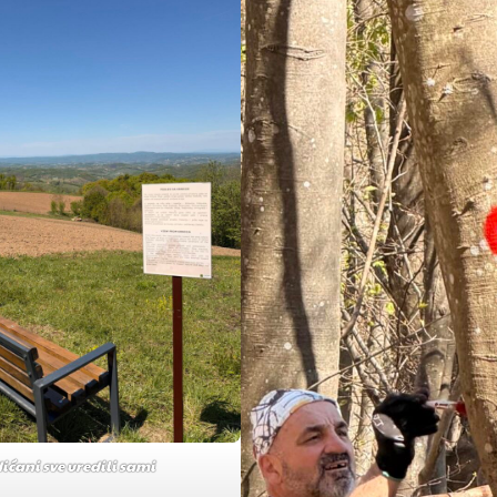
ićani sve uredili sami