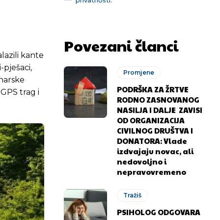
Povezani članci
lazili kante
-pješaci,
Promjene
inarske
PODRŠKA ZA ŽRTVE
 GPS trag i
RODNO ZASNOVANOG
NASILJA I DALJE ZAVISI
OD ORGANIZACIJA
CIVILNOG DRUŠTVA I
DONATORA: Vlade
izdvajaju novac, ali
nedovoljno i
nepravovremeno
Tražiš
PSIHOLOG ODGOVARA