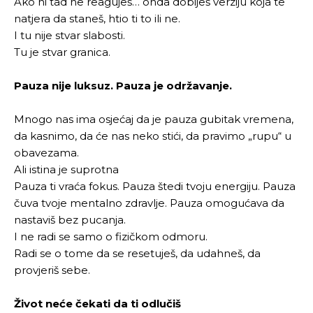
Ako ni tad ne reaguješ… onda dobiješ verziju koja te
natjera da staneš, htio ti to ili ne.
I tu nije stvar slabosti.
Tu je stvar granica.
Pauza nije luksuz. Pauza je održavanje.
Mnogo nas ima osjećaj da je pauza gubitak vremena,
da kasnimo, da će nas neko stići, da pravimo „rupu“ u
obavezama.
Ali istina je suprotna
Pauza ti vraća fokus. Pauza štedi tvoju energiju. Pauza
čuva tvoje mentalno zdravlje. Pauza omogućava da
nastaviš bez pucanja.
I ne radi se samo o fizičkom odmoru.
Radi se o tome da se resetuješ, da udahneš, da
provjeriš sebe.
Život neće čekati da ti odlučiš