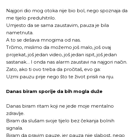
Najgori dio mog otoka nije bio bol, nego spoznaja da
me tijelo preduhitrilo.
Umjesto da se sama zaustavim, pauza je bila
nametnuta.
A to se dešava mnogima od nas.
Trčimo, mislimo da možemo još malo, još ovaj
projekat, još jedan video, još jedan ispit, još jedan
sastanak… I onda nas alarm zaustavi na najgori način.
Zato, ako ti ovo treba da pročitaš, evo ga:
Uzmi pauzu prije nego što te život prisili na nju.
Danas biram sporije da bih mogla duže
Danas biram ritam koji ne jede moje mentalno
zdravlje.
Biram da slušam svoje tijelo bez čekanja bolnih
signala.
Biram da pravim pauze, jer pauza nije slabost, nego