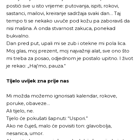
postići sve u isto vrijeme: putovanja, ispiti, rokovi,
sastanci, mailovi, kreiranje sadržaja svaki dan… Taj
tempo ti se nekako uvuče pod kožu pa zaboraviš da
nisi mašina. A onda stvarnost zakuca, ponekad
bukvalno.
Dan pred put, upali mi se zub i otekne mi pola lica.
Moj glas, moj prezent, moj najvažniji alat, sve ono što
mi treba za posao, odjednom je postalo upitno. I život
je rekao: „Haj'mo, pauza.“
Tijelo uvijek zna prije nas
Mi možda možemo ignorisati kalendar, rokove,
poruke, obaveze…
Ali tijelo, ne.
Tijelo će pokušati šapnuti: “Uspori.”
Ako ne čuješ, malo će povisiti ton: glavobolja,
nesanica, umor.