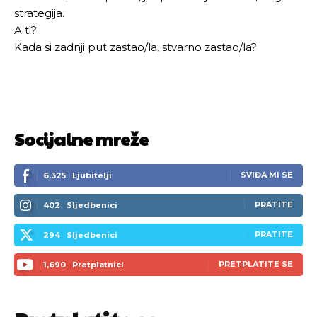
strategija.
A ti?
Kada si zadnji put zastao/la, stvarno zastao/la?
Socijalne mreže
SVIĐA MI SE
6,325
Ljubitelji
PRATITE
402
Sljedbenici
PRATITE
294
Sljedbenici
PRETPLATITE SE
1,690
Pretplatnici