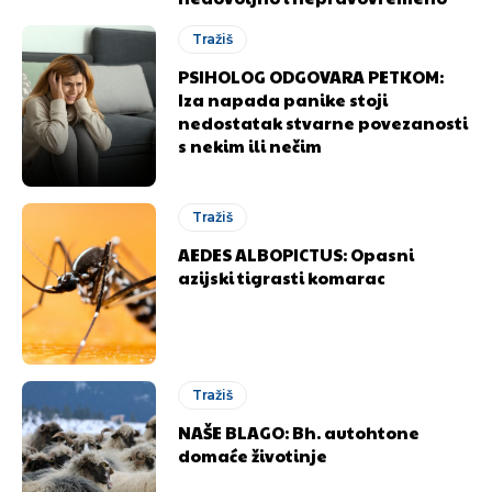
Tražiš
PSIHOLOG ODGOVARA PETKOM:
Iza napada panike stoji
nedostatak stvarne povezanosti
s nekim ili nečim
Tražiš
AEDES ALBOPICTUS: Opasni
azijski tigrasti komarac
Tražiš
NAŠE BLAGO: Bh. autohtone
domaće životinje