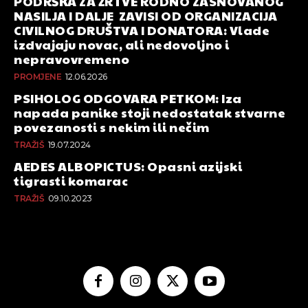
PODRŠKA ZA ŽRTVE RODNO ZASNOVANOG
NASILJA I DALJE ZAVISI OD ORGANIZACIJA
CIVILNOG DRUŠTVA I DONATORA: Vlade
izdvajaju novac, ali nedovoljno i
nepravovremeno
PROMJENE
12.06.2026
PSIHOLOG ODGOVARA PETKOM: Iza
napada panike stoji nedostatak stvarne
povezanosti s nekim ili nečim
TRAŽIŠ
19.07.2024
AEDES ALBOPICTUS: Opasni azijski
tigrasti komarac
TRAŽIŠ
09.10.2023