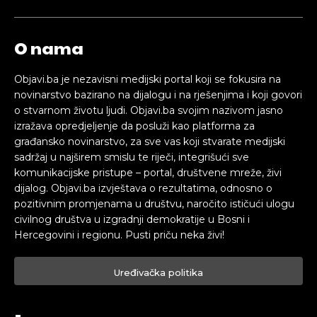
O nama
Objavi.ba je nezavisni medijski portal koji se fokusira na
novinarstvo bazirano na dijalogu i na rješenjima i koji govori
o stvarnom životu ljudi. Objavi.ba svojim nazivom jasno
izražava opredjeljenje da posluži kao platforma za
građansko novinarstvo, za sve vas koji stvarate medijski
sadržaj u najširem smislu te riječi, integrišući sve
komunikacijske pristupe – portal, društvene mreže, živi
dijalog. Objavi.ba izvještava o rezultatima, odnosno o
pozitivnim promjenama u društvu, naročito ističući ulogu
civilnog društva u izgradnji demokratije u Bosni i
Hercegovini i regionu. Pusti priču neka živi!
Uređivačka politika