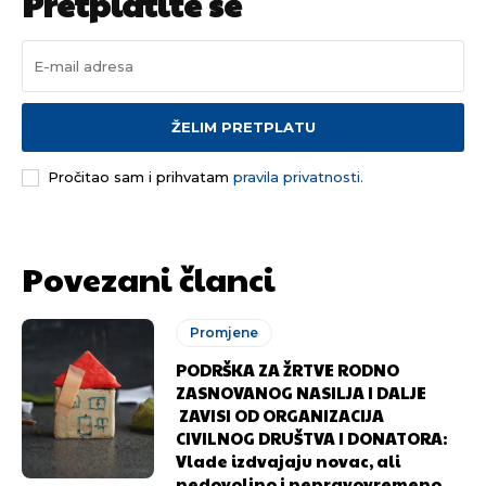
Pretplatite se
ŽELIM PRETPLATU
Pusti priču da živi!
Pusti priču da živi!
Pročitao sam i prihvatam
pravila privatnosti.
Ovim putem želimo da vam se zahvalimo što ste
Ovim putem želimo da vam se zahvalimo što ste
odlučili da pustite Vašu priču da živi, Redakcija
odlučili da pustite Vašu priču da živi, Redakcija
Povezani članci
Objavi.ba
Objavi.ba
Promjene
PODRŠKA ZA ŽRTVE RODNO
[wpuf_form id=”7463”]
[wpuf_form id=”7463”]
ZASNOVANOG NASILJA I DALJE
ZAVISI OD ORGANIZACIJA
CIVILNOG DRUŠTVA I DONATORA:
Vlade izdvajaju novac, ali
nedovoljno i nepravovremeno