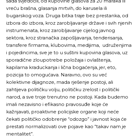
sada svjedočili, od kupovine glasova za 20 maraka ili
vreću brašna, glasanja mrtvih, do karusela ili
bugarskog voza. Druga bitka traje bez prestanka, od
izbora do izbora, kroz zarobljavanje države i svih njenih
instrumenata, kroz zarobljavanje cijelog javnog
sektora, kroz stranačka zapošljavanja, tenderisanja,
transfere firmama, klubovima, medijima, udruženjima
i pojedincima, sve je to u suštini kupovina glasova, uz
sporadične zloupotrebe položaja i ovlaštenja,
kapilarna kraduckanja i lična bogaćenja, jer, eto,
pozicija to omogućava.
Naravno, ovo su već
kolektivne dijagnoze, mada rješenje postoji, ali
zahtijeva političku volju, političku zrelost i politički
narod, a sve troje trenutno ne postoji. Kada budemo
imali nezavisno i efikasno pravosuđe koje će
kažnjavati, proaktivne policijske organe koji neće
čekati političko odobrenje “odozgo” i javnost koja će
prestati normalizovati ove pojave kao “takav nam je
mentalitet”.