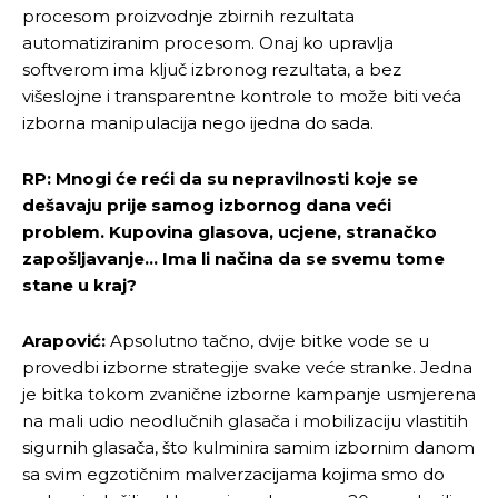
procesom proizvodnje zbirnih rezultata
automatiziranim procesom. Onaj ko upravlja
softverom ima ključ izbronog rezultata, a bez
višeslojne i transparentne kontrole to može biti veća
izborna manipulacija nego ijedna do sada.
RP: Mnogi će reći da su nepravilnosti koje se
dešavaju prije samog izbornog dana veći
problem. Kupovina glasova, ucjene, stranačko
zapošljavanje… Ima li načina da se svemu tome
stane u kraj?
Arapović:
Apsolutno tačno, dvije bitke vode se u
provedbi izborne strategije svake veće stranke. Jedna
je bitka tokom zvanične izborne kampanje usmjerena
na mali udio neodlučnih glasača i mobilizaciju vlastitih
sigurnih glasača, što kulminira samim izbornim danom
sa svim egzotičnim malverzacijama kojima smo do