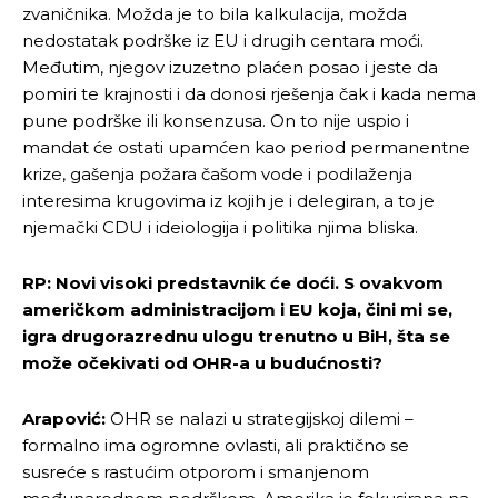
zvaničnika. Možda je to bila kalkulacija, možda
nedostatak podrške iz EU i drugih centara moći.
Pusti priču da živi!
Pusti priču da živi!
Međutim, njegov izuzetno plaćen posao i jeste da
pomiri te krajnosti i da donosi rješenja čak i kada nema
pune podrške ili konsenzusa. On to nije uspio i
mandat će ostati upamćen kao period permanentne
Ovim putem želimo da vam se zahvalimo što ste
Ovim putem želimo da vam se zahvalimo što ste
krize, gašenja požara čašom vode i podilaženja
odlučili da pustite Vašu priču da živi, Redakcija
odlučili da pustite Vašu priču da živi, Redakcija
interesima krugovima iz kojih je i delegiran, a to je
Objavi.ba
Objavi.ba
njemački CDU i ideiologija i politika njima bliska.
RP: Novi visoki predstavnik će doći. S ovakvom
[wpuf_form id=”7463”]
[wpuf_form id=”7463”]
američkom administracijom i EU koja, čini mi se,
igra drugorazrednu ulogu trenutno u BiH, šta se
može očekivati od OHR-a u budućnosti?
Arapović:
OHR se nalazi u strategijskoj dilemi –
formalno ima ogromne ovlasti, ali praktično se
susreće s rastućim otporom i smanjenom