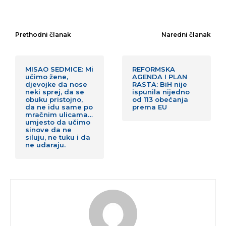
Prethodni članak
Naredni članak
MISAO SEDMICE: Mi
REFORMSKA
učimo žene,
AGENDA I PLAN
djevojke da nose
RASTA: BiH nije
neki sprej, da se
ispunila nijedno
obuku pristojno,
od 113 obećanja
da ne idu same po
prema EU
mračnim ulicama…
umjesto da učimo
sinove da ne
siluju, ne tuku i da
ne udaraju.