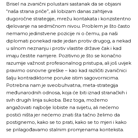
Brisel na zvanični polustani sastanak da se objasni
“naša strana priče”, ali lobizam danas zahtijeva
dugoročne strategije, mrežu kontakata i konzistentno
djelovanje na sedmičnom nivou. Problem je što často
nemamo jedinstvene pozicije ni o čemu, pa naši
diplomati ponekad rade jedan protiv drugog, a nekad
u silnom neznanju i protiv vlastite države čak i kad
imaju čestite namjere. Pozitivno je što se konačno
razumije važnost profesionalnog pristupa, ali još uvijek
pravimo osnovne greške – kao kad različiti zvaničnici
šalju kontradiktorne poruke istim sagovornicima.
Potrebna nam je sveobuhvatna, meta-strategija
međunarodnih odnosa, koja će biti iznad stranačkih i
svih drugih linija sukoba. Bez toga, možemo
angažovati najbolje lobiste na svijetu, ali nećemo
postići ništa jer nećemo znati šta tačno želimo da
postignemo, kako se to prati, kako se to mjeri i kako
se prilagođavamo stalnim promjenama konteksta.