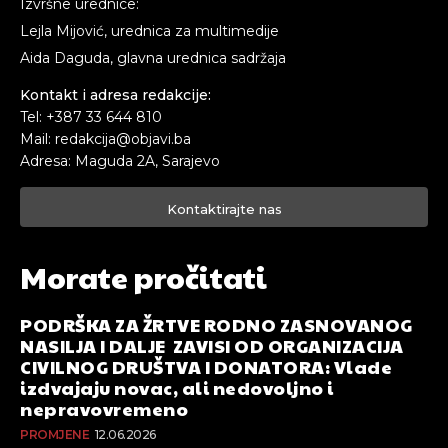
Izvršne urednice:
Lejla Mijović, urednica za multimedije
Aida Daguda, glavna urednica sadržaja
Kontakt i adresa redakcije:
Tel: +387 33 644 810
Mail: redakcija@objavi.ba
Adresa: Maguda 2A, Sarajevo
Kontaktirajte nas
Morate pročitati
PODRŠKA ZA ŽRTVE RODNO ZASNOVANOG
NASILJA I DALJE ZAVISI OD ORGANIZACIJA
CIVILNOG DRUŠTVA I DONATORA: Vlade
izdvajaju novac, ali nedovoljno i
nepravovremeno
PROMJENE
12.06.2026