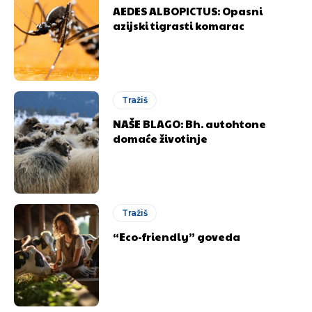
AEDES ALBOPICTUS: Opasni
azijski tigrasti komarac
Tražiš
NAŠE BLAGO: Bh. autohtone
domaće životinje
Tražiš
“Eco-friendly” goveda