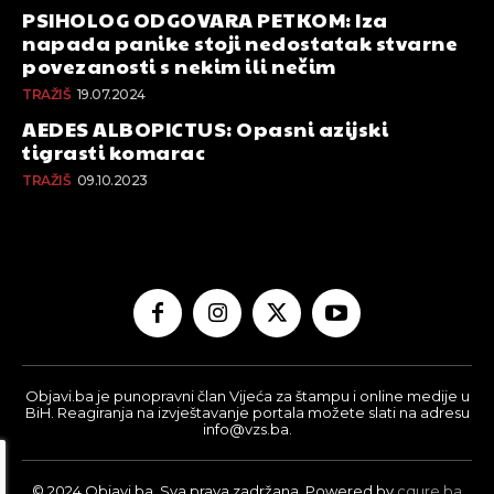
PSIHOLOG ODGOVARA PETKOM: Iza
napada panike stoji nedostatak stvarne
povezanosti s nekim ili nečim
TRAŽIŠ
19.07.2024
AEDES ALBOPICTUS: Opasni azijski
tigrasti komarac
TRAŽIŠ
09.10.2023
Objavi.ba je punopravni član Vijeća za štampu i online medije u
BiH. Reagiranja na izvještavanje portala možete slati na adresu
info@vzs.ba.
© 2024 Objavi.ba. Sva prava zadržana. Powered by
cqure.ba