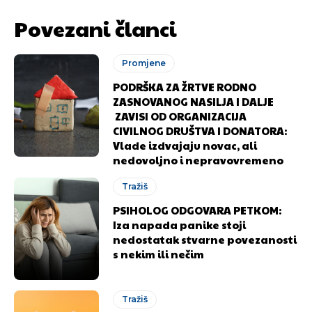
Povezani članci
Promjene
PODRŠKA ZA ŽRTVE RODNO
ZASNOVANOG NASILJA I DALJE
ZAVISI OD ORGANIZACIJA
CIVILNOG DRUŠTVA I DONATORA:
Vlade izdvajaju novac, ali
nedovoljno i nepravovremeno
Tražiš
PSIHOLOG ODGOVARA PETKOM:
Iza napada panike stoji
nedostatak stvarne povezanosti
s nekim ili nečim
Tražiš