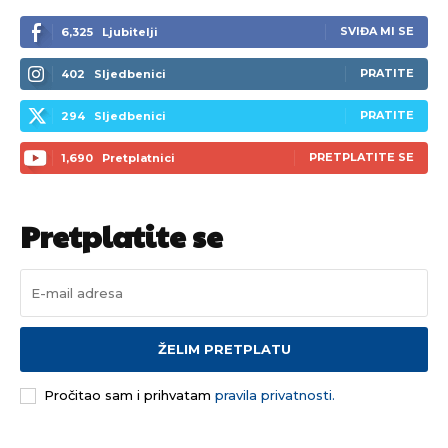
SVIĐA MI SE
6,325
Ljubitelji
PRATITE
402
Sljedbenici
PRATITE
294
Sljedbenici
PRETPLATITE SE
1,690
Pretplatnici
Pretplatite se
ŽELIM PRETPLATU
Pročitao sam i prihvatam
pravila privatnosti.