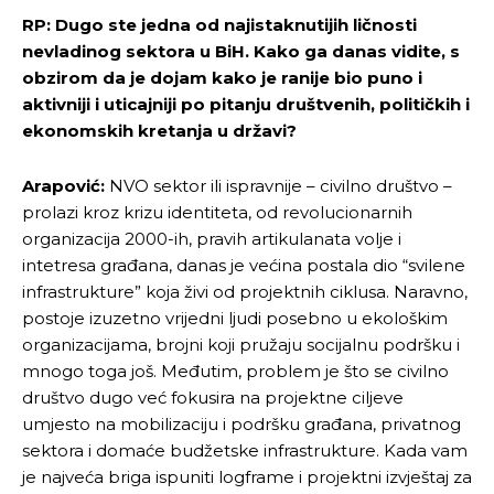
RP: Dugo ste jedna od najistaknutijih ličnosti
nevladinog sektora u BiH. Kako ga danas vidite, s
obzirom da je dojam kako je ranije bio puno i
aktivniji i uticajniji po pitanju društvenih, političkih i
ekonomskih kretanja u državi?
Arapović:
NVO sektor ili ispravnije – civilno društvo –
prolazi kroz krizu identiteta, od revolucionarnih
organizacija 2000-ih, pravih artikulanata volje i
intetresa građana, danas je većina postala dio “svilene
infrastrukture” koja živi od projektnih ciklusa. Naravno,
postoje izuzetno vrijedni ljudi posebno u ekološkim
organizacijama, brojni koji pružaju socijalnu podršku i
mnogo toga još. Međutim, problem je što se civilno
društvo dugo već fokusira na projektne ciljeve
umjesto na mobilizaciju i podršku građana, privatnog
sektora i domaće budžetske infrastrukture. Kada vam
je najveća briga ispuniti logframe i projektni izvještaj za