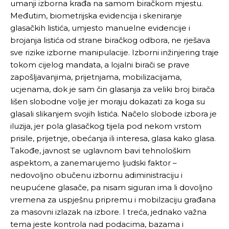
umanji izborna krađa na samom biračkom mjestu.
Međutim, biometrijska evidencija i skeniranje
glasačkih listića, umjesto manuelne evidencije i
brojanja listića od strane biračkog odbora, ne rješava
sve rizike izborne manipulacije. Izborni inžinjering traje
tokom cijelog mandata, a lojalni birači se prave
zapošljavanjima, prijetnjama, mobilizacijama,
ucjenama, dok je sam čin glasanja za veliki broj birača
lišen slobodne volje jer moraju dokazati za koga su
glasali slikanjem svojih listića. Načelo slobode izbora je
iluzija, jer pola glasačkog tijela pod nekom vrstom
prisile, prijetnje, obećanja ili interesa, glasa kako glasa.
Takođe, javnost se uglavnom bavi tehnološkim
aspektom, a zanemarujemo ljudski faktor –
nedovoljno obučenu izbornu adiministraciju i
neupućene glasače, pa nisam siguran ima li dovoljno
vremena za uspješnu pripremu i mobilzaciju građana
za masovni izlazak na izbore. I treća, jednako važna
tema jeste kontrola nad podacima, bazama i