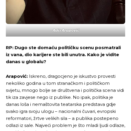
Adis Arapović
RP: Dugo ste domaću političku scenu posmatrali
iz vana, dio karijere ste bili unutra. Kako je vidite
danas u globalu?
Arapović:
Iskreno, dragocjeno je iskustvo provesti
nekoliko godina u tom stranačkom i političkom
svijetu, mnogo bolje se društvena i politička scena vidi
tik iza zavjese nego iz publike. No ipak, politika je
danas loša i nemaštovita teatarska predstava gdje
svako igra svoju ulogu – nacionalni čuvari, evropski
reformatori, žrtve velikih sila – a publika postepeno
odlazi iz sale. Najveći problem je što mladi ljudi odlaze,