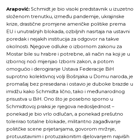
Arapović:
Schmidt je bio visoki predstavnik u izuzetno
složenom trenutku, između pandemije, ukrajinske
krize, drastične promjene američke politike prema
EU i unutrašnjih blokada, ozbiljnih nasrtaja na ustavni
poredak i nejakih institucija za odgovor na takve
okolnosti. Njegove odluke o izbornom zakonu za
Mostar bile su hrabre i potrebne, ali način na koji je u
izbornoj noći mijenjao Izborni zakon, a potom
omogućio i derogiranje Ustava Federacije BiH
suprotno kolektivnoj volji Bošnjaka u Domu naroda, je
promašaj bez presedana i ostavio je duboke brazde u
imidžu kako Schmidta lično, tako i međunarodnog
prisustva u BiH. Ono što je posebno sporno u
Schmidtovoj praksi je njegova nedosljednost –
ponekad je bio vrlo odlučan, a ponekad prešutno
tolerirao totalne blokade, militantno zagađivanje
poliitčke scene prijetanjama, govorom mržnje,
protuustavnim i protuzakonitim djelovanjem najviših