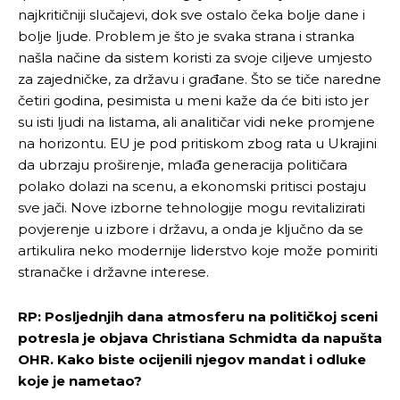
najkritičniji slučajevi, dok sve ostalo čeka bolje dane i
bolje ljude. Problem je što je svaka strana i stranka
našla načine da sistem koristi za svoje ciljeve umjesto
za zajedničke, za državu i građane. Što se tiče naredne
četiri godina, pesimista u meni kaže da će biti isto jer
su isti ljudi na listama, ali analitičar vidi neke promjene
na horizontu. EU je pod pritiskom zbog rata u Ukrajini
da ubrzaju proširenje, mlađa generacija političara
polako dolazi na scenu, a ekonomski pritisci postaju
sve jači. Nove izborne tehnologije mogu revitalizirati
povjerenje u izbore i državu, a onda je ključno da se
artikulira neko modernije liderstvo koje može pomiriti
stranačke i državne interese.
RP: Posljednjih dana atmosferu na političkoj sceni
potresla je objava Christiana Schmidta da napušta
OHR. Kako biste ocijenili njegov mandat i odluke
koje je nametao?