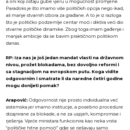
a oni koji ostaju gube vjeru u mogućnost promjene.
Paradoks je što imamo više političkih opcija nego ikad,
ali manje stvarnih izbora za građane. A to je iz razloga
što je političko podzemlje centar moći i diktira veći dio
stvarne političke dinamike. Zbog toga imam gađenje i
manjak ambicije da se bavim praktičnom politikom
danas.
RP: Iza nas je još jedan mandat vlasti na državnom
nivou, prožet blokadama, bez dovoljno reformi i
sa stagnacijom na evropskom putu. Koga vidite
odgovornim i smatrate li da naredne četiri godine
mogu donijeti pomak?
Arapović:
Odgovornost nije prosto individualna već
sistemska jer imamo institucije, a posebno procedure
dizajnirane za blokade, a ne za uspjeh, kompromise i
rješenja. Vijeće ministara funkcionira kao neka vrsta
“političke hitne pomoći” gdje se rješavaju samo