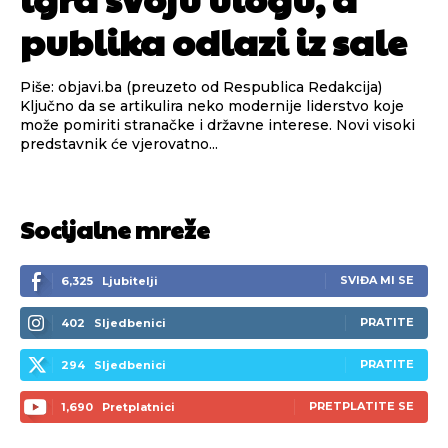
publika odlazi iz sale
Piše: objavi.ba (preuzeto od Respublica Redakcija)
Ključno da se artikulira neko modernije liderstvo koje
može pomiriti stranačke i državne interese. Novi visoki
predstavnik će vjerovatno...
Socijalne mreže
SVIĐA MI SE
6,325
Ljubitelji
PRATITE
402
Sljedbenici
PRATITE
294
Sljedbenici
PRETPLATITE SE
1,690
Pretplatnici