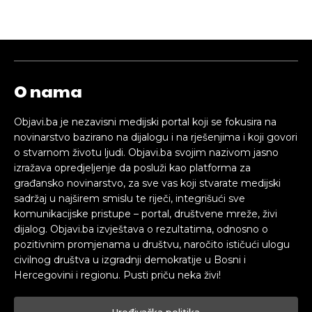
O nama
Objavi.ba je nezavisni medijski portal koji se fokusira na
novinarstvo bazirano na dijalogu i na rješenjima i koji govori
o stvarnom životu ljudi. Objavi.ba svojim nazivom jasno
izražava opredjeljenje da posluži kao platforma za
građansko novinarstvo, za sve vas koji stvarate medijski
sadržaj u najširem smislu te riječi, integrišući sve
komunikacijske pristupe – portal, društvene mreže, živi
dijalog. Objavi.ba izvještava o rezultatima, odnosno o
pozitivnim promjenama u društvu, naročito ističući ulogu
civilnog društva u izgradnji demokratije u Bosni i
Hercegovini i regionu. Pusti priču neka živi!
Uređivačka politika