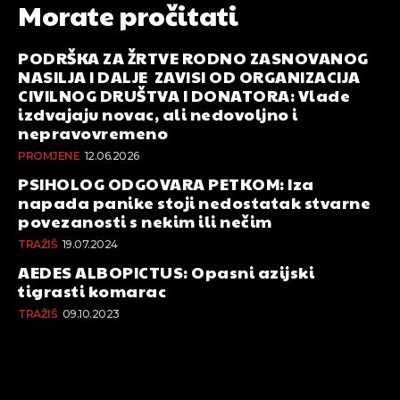
Morate pročitati
PODRŠKA ZA ŽRTVE RODNO ZASNOVANOG
NASILJA I DALJE ZAVISI OD ORGANIZACIJA
CIVILNOG DRUŠTVA I DONATORA: Vlade
izdvajaju novac, ali nedovoljno i
nepravovremeno
PROMJENE
12.06.2026
PSIHOLOG ODGOVARA PETKOM: Iza
napada panike stoji nedostatak stvarne
povezanosti s nekim ili nečim
TRAŽIŠ
19.07.2024
AEDES ALBOPICTUS: Opasni azijski
tigrasti komarac
TRAŽIŠ
09.10.2023