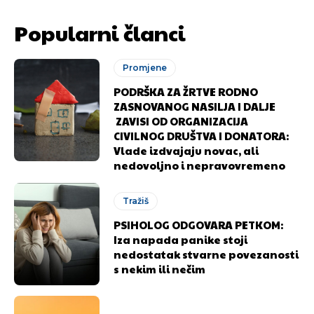
Popularni članci
Promjene
PODRŠKA ZA ŽRTVE RODNO
ZASNOVANOG NASILJA I DALJE
ZAVISI OD ORGANIZACIJA
CIVILNOG DRUŠTVA I DONATORA:
Vlade izdvajaju novac, ali
nedovoljno i nepravovremeno
Tražiš
PSIHOLOG ODGOVARA PETKOM:
Iza napada panike stoji
nedostatak stvarne povezanosti
Pusti priču da živi!
Pusti priču da živi!
s nekim ili nečim