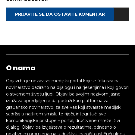
PRIJAVITE SE DA OSTAVITE KOMENTAR
O nama
Objavi.ba je nezavisni medijski portal koji se fokusira na
novinarstvo bazirano na dijalogu i na rješenjima i koji govori
o stvarnom životu ljudi. Objavi.ba svojim nazivom jasno
izražava opredjeljenje da posluži kao platforma za
građansko novinarstvo, za sve vas koji stvarate medijski
sadržaj u najširem smislu te riječi, integrišući sve
komunikacijske pristupe – portal, društvene mreže, živi
dijalog. Objavi.ba izvještava o rezultatima, odnosno o
pozitivnim promjenama u društvu, naročito ističući ulogu