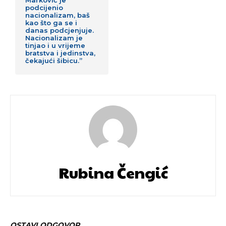
podcijenio
nacionalizam, baš
kao što ga se i
danas podcjenjuje.
Nacionalizam je
tinjao i u vrijeme
bratstva i jedinstva,
čekajući šibicu.”
Rubina Čengić
OSTAVI ODGOVOR