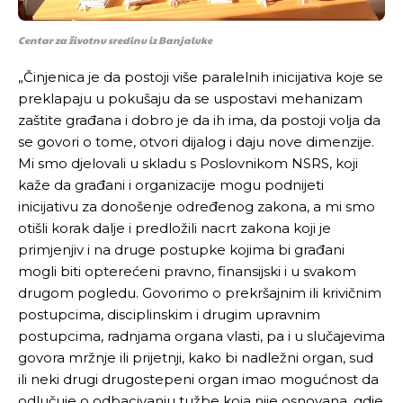
Centar za životnu sredinu iz Banjaluke
„Činjenica je da postoji više paralelnih inicijativa koje se
preklapaju u pokušaju da se uspostavi mehanizam
zaštite građana i dobro je da ih ima, da postoji volja da
se govori o tome, otvori dijalog i daju nove dimenzije.
Mi smo djelovali u skladu s Poslovnikom NSRS, koji
kaže da građani i organizacije mogu podnijeti
inicijativu za donošenje određenog zakona, a mi smo
otišli korak dalje i predložili nacrt zakona koji je
primjenjiv i na druge postupke kojima bi građani
mogli biti opterećeni pravno, finansijski i u svakom
drugom pogledu. Govorimo o prekršajnim ili krivičnim
postupcima, disciplinskim i drugim upravnim
postupcima, radnjama organa vlasti, pa i u slučajevima
govora mržnje ili prijetnji, kako bi nadležni organ, sud
Pusti priču da živi!
Pusti priču da živi!
ili neki drugi drugostepeni organ imao mogućnost da
odlučuje o odbacivanju tužbe koja nije osnovana, gdje