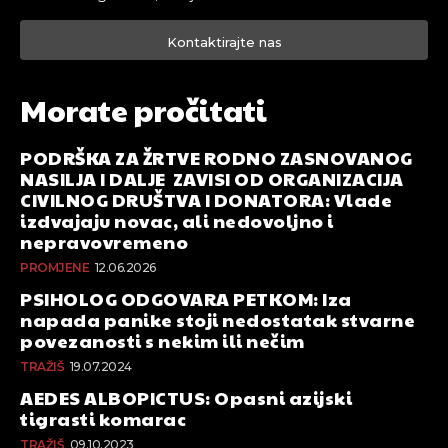
Kontaktirajte nas
Morate pročitati
PODRŠKA ZA ŽRTVE RODNO ZASNOVANOG
NASILJA I DALJE ZAVISI OD ORGANIZACIJA
CIVILNOG DRUŠTVA I DONATORA: Vlade
izdvajaju novac, ali nedovoljno i
nepravovremeno
PROMJENE
12.06.2026
PSIHOLOG ODGOVARA PETKOM: Iza
napada panike stoji nedostatak stvarne
povezanosti s nekim ili nečim
TRAŽIŠ
19.07.2024
AEDES ALBOPICTUS: Opasni azijski
tigrasti komarac
TRAŽIŠ
09.10.2023