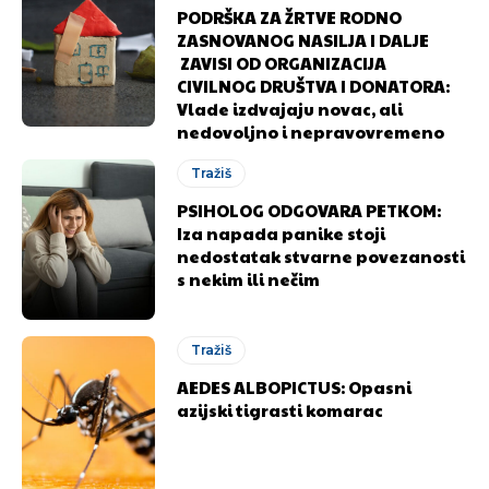
PODRŠKA ZA ŽRTVE RODNO
ZASNOVANOG NASILJA I DALJE
ZAVISI OD ORGANIZACIJA
CIVILNOG DRUŠTVA I DONATORA:
Vlade izdvajaju novac, ali
nedovoljno i nepravovremeno
Tražiš
PSIHOLOG ODGOVARA PETKOM:
Iza napada panike stoji
nedostatak stvarne povezanosti
s nekim ili nečim
Tražiš
AEDES ALBOPICTUS: Opasni
azijski tigrasti komarac