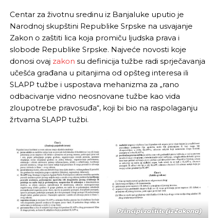
Centar za životnu sredinu iz Banjaluke uputio je
Narodnoj skupštini Republike Srpske na usvajanje
Zakon o zaštiti lica koja promiču ljudska prava i
slobode Republike Srpske. Najveće novosti koje
donosi ovaj
zakon
su definicija tužbe radi sprječavanja
učešća građana u pitanjima od opšteg interesa ili
SLAPP tužbe i uspostava mehanizma za „rano
odbacivanje vidno neosnovane tužbe kao vida
zloupotrebe pravosuđa“, koji bi bio na raspolaganju
žrtvama SLAPP tužbi.
Principi zaštite (iz Zakona)