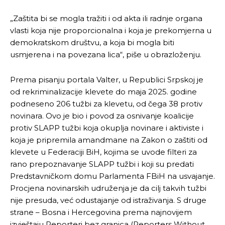
„Zaštita bi se mogla tražiti i od akta ili radnje organa
vlasti koja nije proporcionalna i koja je prekomjerna u
demokratskom društvu, a koja bi mogla biti
usmjerena i na povezana lica“, piše u obrazloženju.
Prema pisanju portala Valter, u Republici Srpskoj je
od rekriminalizacije klevete do maja 2025. godine
podneseno 206 tužbi za klevetu, od čega 38 protiv
novinara. Ovo je bio i povod za osnivanje koalicije
protiv SLAPP tužbi koja okuplja novinare i aktiviste i
koja je pripremila amandmane na Zakon o zaštiti od
klevete u Federaciji BiH, kojima se uvode filteri za
rano prepoznavanje SLAPP tužbi i koji su predati
Predstavničkom domu Parlamenta FBiH na usvajanje.
Procjena novinarskih udruženja je da cilj takvih tužbi
nije presuda, već odustajanje od istraživanja. S druge
strane – Bosna i Hercegovina prema najnovijem
izvještaju Reporteri bez granica (Reporters Without