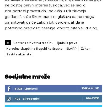
ne postoji pravni interes tužioca, već se radi o
zloupotrebi pravosuđa i pokušaju ušutkivanja
Ovim putem želimo da vam se zahvalimo što ste
Ovim putem želimo da vam se zahvalimo što ste
građana“, kaže Skomorac i naglašava da ne mogu
odlučili da pustite Vašu priču da živi, Redakcija
odlučili da pustite Vašu priču da živi, Redakcija
garantovati da će zakon biti usvojen, ali da je
Objavi.ba
Objavi.ba
potrebno predložiti rješenje, otvoriti pitanje i dijalog.
#
Centar za životnu sredinu
ljudska prava
[wpuf_form id=”7463”]
[wpuf_form id=”7463”]
Narodna skupština Republike Srpske
SLAPP
Zakon
Zastita aktivista
Socijalne mreže
SVIĐA MI SE
6,325
Ljubitelji
PRATITE
402
Sljedbenici