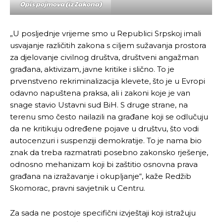
Opis pojmova (iz Zakona)
„U posljednje vrijeme smo u Republici Srpskoj imali
usvajanje različitih zakona s ciljem sužavanja prostora
za djelovanje civilnog društva, društveni angažman
građana, aktivizam, javne kritike i slično. To je
prvenstveno rekriminalizacija klevete, što je u Evropi
odavno napuštena praksa, ali i zakoni koje je van
snage stavio Ustavni sud BiH. S druge strane, na
terenu smo često nailazili na građane koji se odlučuju
da ne kritikuju određene pojave u društvu, što vodi
autocenzuri i suspenziji demokratije. To je nama bio
znak da treba razmatrati posebno zakonsko rješenje,
odnosno mehanizam koji bi zaštitio osnovna prava
građana na izražavanje i okupljanje“, kaže Redžib
Skomorac, pravni savjetnik u Centru.
Za sada ne postoje specifični izvještaji koji istražuju