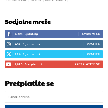
Socijalne mreže
SVIĐA MI SE
6,325
Ljubitelji
PRATITE
402
Sljedbenici
PRATITE
294
Sljedbenici
PRETPLATITE SE
1,690
Pretplatnici
Pretplatite se