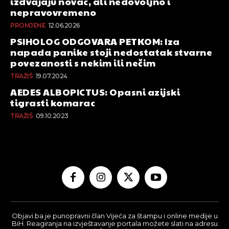
izdvajaju novac, ali nedovoljno i
nepravovremeno
PROMJENE
12.06.2026
PSIHOLOG ODGOVARA PETKOM: Iza
napada panike stoji nedostatak stvarne
povezanosti s nekim ili nečim
TRAŽIŠ
19.07.2024
AEDES ALBOPICTUS: Opasni azijski
tigrasti komarac
TRAŽIŠ
09.10.2023
Objavi.ba je punopravni član Vijeća za štampu i online medije u
BiH. Reagiranja na izvještavanje portala možete slati na adresu