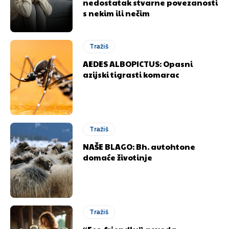
nedostatak stvarne povezanosti
s nekim ili nečim
Tražiš
AEDES ALBOPICTUS: Opasni
azijski tigrasti komarac
Tražiš
NAŠE BLAGO: Bh. autohtone
domaće životinje
Tražiš