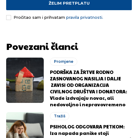
ŽELIM PRETPLATU
Pročitao sam i prihvatam
pravila privatnosti.
Pusti priču da živi!
Pusti priču da živi!
Povezani članci
Ovim putem želimo da vam se zahvalimo što ste
Ovim putem želimo da vam se zahvalimo što ste
odlučili da pustite Vašu priču da živi, Redakcija
odlučili da pustite Vašu priču da živi, Redakcija
Promjene
Objavi.ba
Objavi.ba
PODRŠKA ZA ŽRTVE RODNO
ZASNOVANOG NASILJA I DALJE
ZAVISI OD ORGANIZACIJA
CIVILNOG DRUŠTVA I DONATORA:
[wpuf_form id=”7463”]
[wpuf_form id=”7463”]
Vlade izdvajaju novac, ali
nedovoljno i nepravovremeno
Tražiš
PSIHOLOG ODGOVARA PETKOM:
Iza napada panike stoji