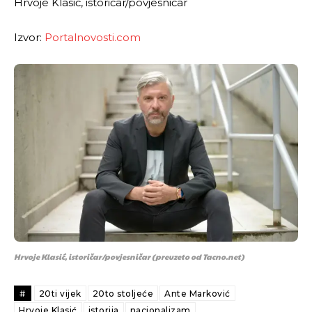
Hrvoje Klasić, istoričar/povjesničar
Izvor:
Portalnovosti.com
Hrvoje Klasić, istoričar/povjesničar (preuzeto od Tacno.net)
#
20ti vijek
20to stoljeće
Ante Marković
Hrvoje Klasić
istorija
nacionalizam