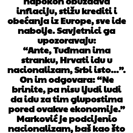
napokon obuzdava
inflaciju, stižu krediti i
obećanja iz Europe, sve ide
nabolje. Savjetnici ga
upozoravaju:
“Ante, Tuđman ima
stranku, Hrvati idu u
nacionalizam, Srbi isto…”.
On im odgovara: “Ne
brinite, pa nisu ljudi ludi
da idu za tim glupostima
pored ovakve ekonomije.”
Marković je podcijenio
nacionalizam, baš kao što