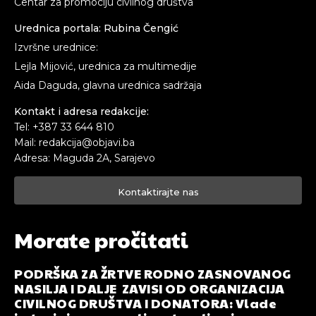
Centar za promociju civilnog društva
Urednica portala: Rubina Čengić
Izvršne urednice:
Lejla Mijović, urednica za multimedije
Aida Daguda, glavna urednica sadržaja
Kontakt i adresa redakcije:
Tel: +387 33 644 810
Mail: redakcija@objavi.ba
Adresa: Maguda 2A, Sarajevo
Kontaktirajte nas
Morate pročitati
PODRŠKA ZA ŽRTVE RODNO ZASNOVANOG
NASILJA I DALJE ZAVISI OD ORGANIZACIJA
CIVILNOG DRUŠTVA I DONATORA: Vlade