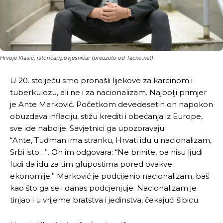
Hrvoje Klasić, istoričar/povjesničar (preuzeto od Tacno.net)
U 20. stoljeću smo pronašli lijekove za karcinom i
tuberkulozu, ali ne i za nacionalizam. Najbolji primjer
je Ante Marković. Početkom devedesetih on napokon
obuzdava inflaciju, stižu krediti i obećanja iz Europe,
sve ide nabolje. Savjetnici ga upozoravaju:
“Ante, Tuđman ima stranku, Hrvati idu u nacionalizam,
Srbi isto…”. On im odgovara: “Ne brinite, pa nisu ljudi
ludi da idu za tim glupostima pored ovakve
ekonomije.” Marković je podcijenio nacionalizam, baš
kao što ga se i danas podcjenjuje. Nacionalizam je
tinjao i u vrijeme bratstva i jedinstva, čekajući šibicu.