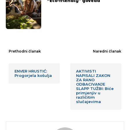
“Eco-friendly” goveda
Prethodni članak
Naredni članak
ENVER HRUSTIĆ:
AKTIVISTI
Progorjela košulja
NAPISALI ZAKON
ZA RANO
ODBACIVANJE
SLAPP TUŽBI: Biće
primjenjiv u
različitim
slučajevima