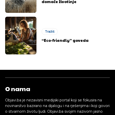
domaće životinje
Tražiš
“Eco-friendly” goveda
O nama
Objavi.ba je nezavisni medijski portal koji se fokusira na
novinarstvo bazirano na dijalogu i na rješenjima i koji govori
o stvarnom životu ljudi. Objavi.ba svojim nazivom jasno