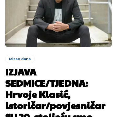
Misao dana
IZJAVA
SEDMICE/TJEDNA:
Hrvoje Klasić,
istoričar/povjesničar
“U 20. stoljeću smo