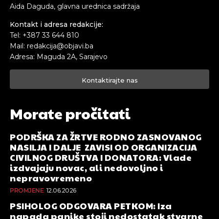
Aida Daguda, glavna urednica sadržaja
Kontakt i adresa redakcije:
Tel: +387 33 644 810
Mail: redakcija@objavi.ba
Adresa: Maguda 2A, Sarajevo
Kontaktirajte nas
Morate pročitati
PODRŠKA ZA ŽRTVE RODNO ZASNOVANOG
NASILJA I DALJE ZAVISI OD ORGANIZACIJA
CIVILNOG DRUŠTVA I DONATORA: Vlade
izdvajaju novac, ali nedovoljno i
nepravovremeno
PROMJENE
12.06.2026
PSIHOLOG ODGOVARA PETKOM: Iza
napada panike stoji nedostatak stvarne