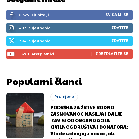
SVIĐA MI SE
6,325
Ljubitelji
PRATITE
402
Sljedbenici
PRATITE
294
Sljedbenici
PRETPLATITE SE
1,690
Pretplatnici
Popularni članci
Promjene
PODRŠKA ZA ŽRTVE RODNO
ZASNOVANOG NASILJA I DALJE
ZAVISI OD ORGANIZACIJA
CIVILNOG DRUŠTVA I DONATORA:
Vlade izdvajaju novac, ali