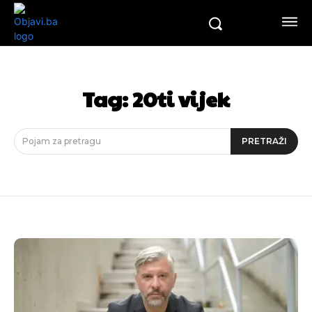
Tag:
20ti vijek
Pojam za pretragu
PRETRAŽI