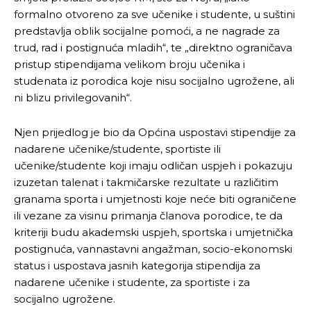
formalno otvoreno za sve učenike i studente, u suštini
predstavlja oblik socijalne pomoći, a ne nagrade za
trud, rad i postignuća mladih“, te „direktno ograničava
pristup stipendijama velikom broju učenika i
studenata iz porodica koje nisu socijalno ugrožene, ali
ni blizu privilegovanih“.
Njen prijedlog je bio da Općina uspostavi stipendije za
nadarene učenike/studente, sportiste ili
učenike/studente koji imaju odličan uspjeh i pokazuju
izuzetan talenat i takmičarske rezultate u različitim
granama sporta i umjetnosti koje neće biti ograničene
ili vezane za visinu primanja članova porodice, te da
kriteriji budu akademski uspjeh, sportska i umjetnička
postignuća, vannastavni angažman, socio-ekonomski
status i uspostava jasnih kategorija stipendija za
nadarene učenike i studente, za sportiste i za
socijalno ugrožene.