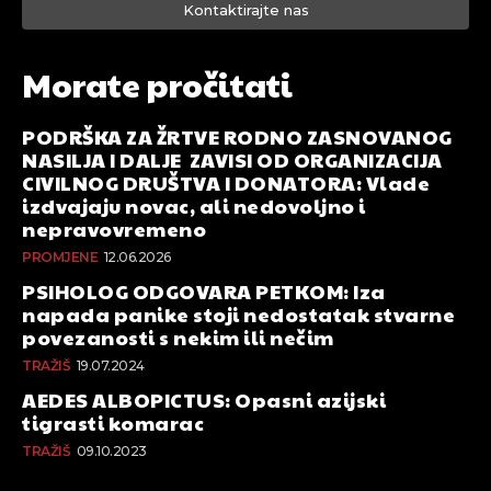
Kontaktirajte nas
Morate pročitati
PODRŠKA ZA ŽRTVE RODNO ZASNOVANOG
NASILJA I DALJE ZAVISI OD ORGANIZACIJA
CIVILNOG DRUŠTVA I DONATORA: Vlade
izdvajaju novac, ali nedovoljno i
nepravovremeno
PROMJENE
12.06.2026
PSIHOLOG ODGOVARA PETKOM: Iza
napada panike stoji nedostatak stvarne
povezanosti s nekim ili nečim
TRAŽIŠ
19.07.2024
AEDES ALBOPICTUS: Opasni azijski
tigrasti komarac
TRAŽIŠ
09.10.2023