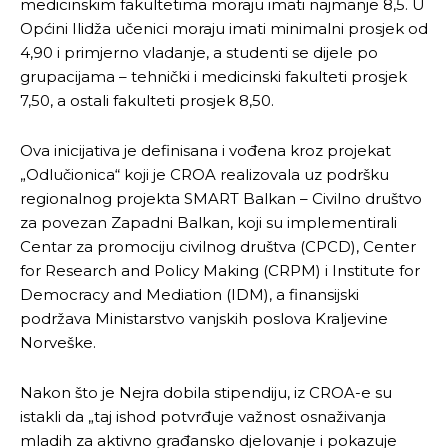
medicinskim fakultetima moraju imati najmanje 8,5. U
Općini Ilidža učenici moraju imati minimalni prosjek od
4,90 i primjerno vladanje, a studenti se dijele po
grupacijama – tehnički i medicinski fakulteti prosjek
7,50, a ostali fakulteti prosjek 8,50.
Ova inicijativa je definisana i vođena kroz projekat
„Odlučionica“ koji je CROA realizovala uz podršku
regionalnog projekta SMART Balkan – Civilno društvo
za povezan Zapadni Balkan, koji su implementirali
Centar za promociju civilnog društva (CPCD), Center
for Research and Policy Making (CRPM) i Institute for
Democracy and Mediation (IDM), a finansijski
podržava Ministarstvo vanjskih poslova Kraljevine
Norveške.
Nakon što je Nejra dobila stipendiju, iz CROA-e su
istakli da „taj ishod potvrđuje važnost osnaživanja
mladih za aktivno građansko djelovanje i pokazuje