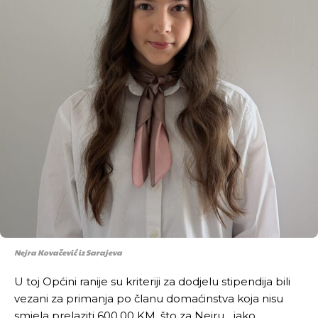
Nejra Kovačević iz Sarajeva
U toj Općini ranije su kriteriji za dodjelu stipendija bili
vezani za primanja po članu domaćinstva koja nisu
smjela prelaziti 600,00 KM, što za Nejru, „iako