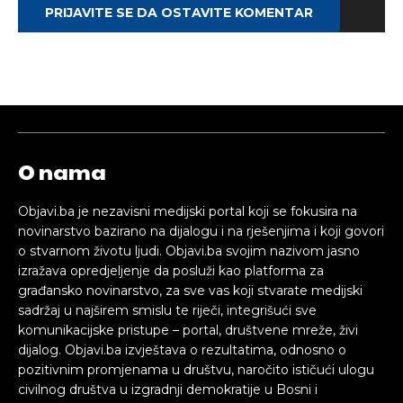
PRIJAVITE SE DA OSTAVITE KOMENTAR
O nama
Objavi.ba je nezavisni medijski portal koji se fokusira na
novinarstvo bazirano na dijalogu i na rješenjima i koji govori
o stvarnom životu ljudi. Objavi.ba svojim nazivom jasno
izražava opredjeljenje da posluži kao platforma za
građansko novinarstvo, za sve vas koji stvarate medijski
sadržaj u najširem smislu te riječi, integrišući sve
komunikacijske pristupe – portal, društvene mreže, živi
dijalog. Objavi.ba izvještava o rezultatima, odnosno o
pozitivnim promjenama u društvu, naročito ističući ulogu
civilnog društva u izgradnji demokratije u Bosni i