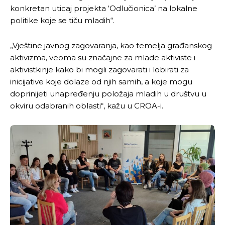
konkretan uticaj projekta ‘Odlučionica’ na lokalne
politike koje se tiču mladih“.
„Vještine javnog zagovaranja, kao temelja građanskog
aktivizma, veoma su značajne za mlade aktiviste i
aktivistkinje kako bi mogli zagovarati i lobirati za
inicijative koje dolaze od njih samih, a koje mogu
doprinijeti unapređenju položaja mladih u društvu u
okviru odabranih oblasti“, kažu u CROA-i.
Pusti priču da živi!
Pusti priču da živi!