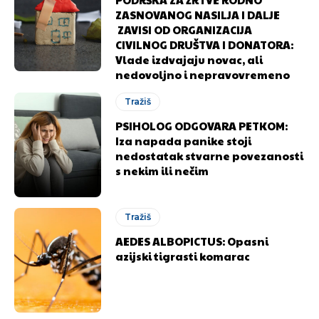
ZASNOVANOG NASILJA I DALJE
ZAVISI OD ORGANIZACIJA
CIVILNOG DRUŠTVA I DONATORA:
Vlade izdvajaju novac, ali
nedovoljno i nepravovremeno
Tražiš
PSIHOLOG ODGOVARA PETKOM:
Iza napada panike stoji
nedostatak stvarne povezanosti
s nekim ili nečim
Tražiš
AEDES ALBOPICTUS: Opasni
azijski tigrasti komarac