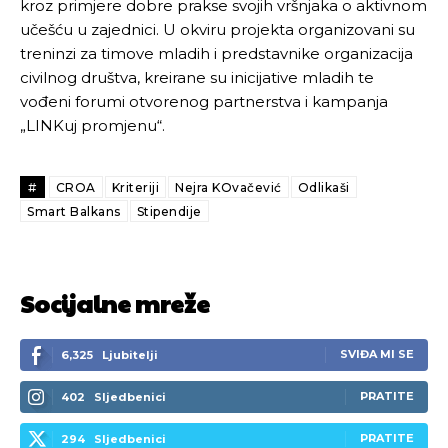
kroz primjere dobre prakse svojih vršnjaka o aktivnom
učešću u zajednici. U okviru projekta organizovani su
treninzi za timove mladih i predstavnike organizacija
civilnog društva, kreirane su inicijative mladih te
vođeni forumi otvorenog partnerstva i kampanja
„LINKuj promjenu“.
#
CROA
Kriteriji
Nejra KOvačević
Odlikaši
Smart Balkans
Stipendije
Socijalne mreže
SVIĐA MI SE
6,325
Ljubitelji
PRATITE
402
Sljedbenici
PRATITE
294
Sljedbenici