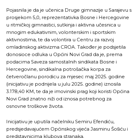
Pojasnila je da je učenica Druge gimnazije u Sarajevu s
prosjekom 5,0, reprezentativka Bosne i Hercegovine
u ritmičkoj gimnastici, sutkinja i aktivna učesnica u
mnogim edukativnim, volonterskim i sportskim
aktivnostima, te da volontira u Centru za razvoj
omladinskog aktivizma CROA. Također je podsjetila
donosioce odluka u Općini Novi Grad da je, prema
podacima Saveza samostalnih sindikata Bosne i
Hercegovine, sindikalna potrošačka korpa za
četveročlanu porodicu za mjesec maj 2025. godine
(inicijativu je podnijela u julu 2025. godine) iznosila
3.178,40 KM, te da je imovinski prag koji koristi Općina
Novi Grad znatno niži od iznosa potrebnog za
osnovne troškove života.
Inicijativu je uputila načelniku Semiru Efendiću,
predsjedavajućem Općinskog vijeća Jasminu Šošiću i
predstavnicima klubova stranaka.