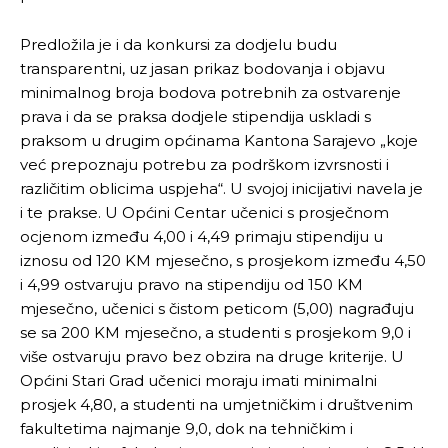
Predložila je i da konkursi za dodjelu budu
transparentni, uz jasan prikaz bodovanja i objavu
minimalnog broja bodova potrebnih za ostvarenje
prava i da se praksa dodjele stipendija uskladi s
praksom u drugim općinama Kantona Sarajevo „koje
već prepoznaju potrebu za podrškom izvrsnosti i
različitim oblicima uspjeha“. U svojoj inicijativi navela je
i te prakse. U Općini Centar učenici s prosječnom
ocjenom između 4,00 i 4,49 primaju stipendiju u
iznosu od 120 KM mjesečno, s prosjekom između 4,50
i 4,99 ostvaruju pravo na stipendiju od 150 KM
mjesečno, učenici s čistom peticom (5,00) nagrađuju
se sa 200 KM mjesečno, a studenti s prosjekom 9,0 i
više ostvaruju pravo bez obzira na druge kriterije. U
Općini Stari Grad učenici moraju imati minimalni
prosjek 4,80, a studenti na umjetničkim i društvenim
fakultetima najmanje 9,0, dok na tehničkim i