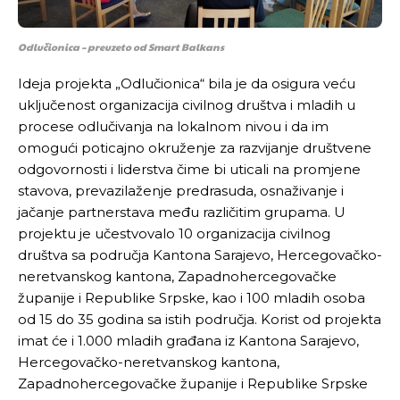
Ovim putem želimo da vam se zahvalimo što ste
Ovim putem želimo da vam se zahvalimo što ste
Odlučionica – preuzeto od Smart Balkans
odlučili da pustite Vašu priču da živi, Redakcija
odlučili da pustite Vašu priču da živi, Redakcija
Objavi.ba
Objavi.ba
Ideja projekta „Odlučionica“ bila je da osigura veću
uključenost organizacija civilnog društva i mladih u
procese odlučivanja na lokalnom nivou i da im
omogući poticajno okruženje za razvijanje društvene
[wpuf_form id=”7463”]
[wpuf_form id=”7463”]
odgovornosti i liderstva čime bi uticali na promjene
stavova, prevazilaženje predrasuda, osnaživanje i
jačanje partnerstava među različitim grupama. U
projektu je učestvovalo 10 organizacija civilnog
društva sa područja Kantona Sarajevo, Hercegovačko-
neretvanskog kantona, Zapadnohercegovačke
županije i Republike Srpske, kao i 100 mladih osoba
od 15 do 35 godina sa istih područja. Korist od projekta
imat će i 1.000 mladih građana iz Kantona Sarajevo,
Hercegovačko-neretvanskog kantona,
Zapadnohercegovačke županije i Republike Srpske