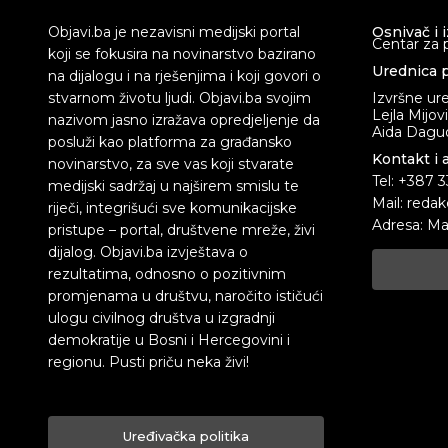
Objavi.ba je nezavisni medijski portal
Osnivač i 
Centar za 
koji se fokusira na novinarstvo bazirano
Urednica p
na dijalogu i na rješenjima i koji govori o
stvarnom životu ljudi. Objavi.ba svojim
Izvršne ur
Lejla Mijov
nazivom jasno izražava opredjeljenje da
Aida Dagud
posluži kao platforma za građansko
Kontakt i 
novinarstvo, za sve vas koji stvarate
Tel: +387 
medijski sadržaj u najširem smislu te
Mail: redak
riječi, integrišući sve komunikacijske
Adresa: Ma
pristupe – portal, društvene mreže, živi
dijalog. Objavi.ba izvještava o
rezultatima, odnosno o pozitivnim
promjenama u društvu, naročito ističući
ulogu civilnog društva u izgradnji
demokratije u Bosni i Hercegovini i
regionu. Pusti priču neka živi!
Uređivačka politika