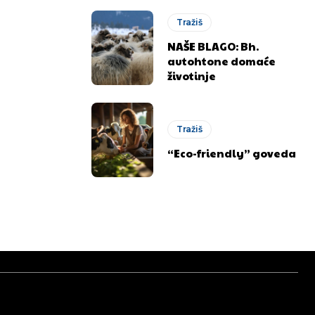
Tražiš
NAŠE BLAGO: Bh.
autohtone domaće
životinje
Tražiš
“Eco-friendly” goveda