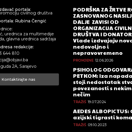
PODRŠKA ZA ŽRTVE 
izdavač portala:
promociju civilnog društva
ZASNOVANOG NASILJA
DALJE ZAVISI OD
ortala: Rubina Čengić
ORGANIZACIJA CIVIL
ednice:
DRUŠTVA I DONATOR
ić, urednica za multimedije
a, glavna urednica sadržaja
Vlade izdvajaju nova
nedovoljno i
adresa redakcije:
nepravovremeno
33 644 810
cija@objavi.ba
PROMJENE
12.06.2026
guda 2A, Sarajevo
PSIHOLOG ODGOVAR
PETKOM: Iza napada
Kontaktirajte nas
stoji nedostatak stv
povezanosti s nekim 
nečim
TRAŽIŠ
19.07.2024
AEDES ALBOPICTUS: 
azijski tigrasti kom
TRAŽIŠ
09.10.2023