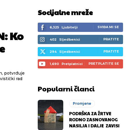
Socijalne mreže
SVIĐA MI SE
6,325
Ljubitelji
N: Ko
PRATITE
402
Sljedbenici
e
PRATITE
294
Sljedbenici
PRETPLATITE SE
1,690
Pretplatnici
vistički rad
Popularni članci
Promjene
PODRŠKA ZA ŽRTVE
RODNO ZASNOVANOG
NASILJA I DALJE ZAVISI