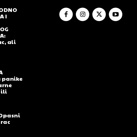
RODNO
 I
NOG
A:
c, ali
A
 panike
arne
ili
Opasni
arac