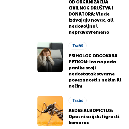
OD ORGANIZACIJA
CIVILNOG DRUŠTVA I
DONATORA: Vlade
izdvajaju novac, ali
nedovoljno i
nepravovremeno
Tražiš
PSIHOLOG ODGOVARA
PETKOM: Iza napada
panike stoji
nedostatak stvarne
.ba
.ba
povezanosti s nekim ili
nečim
Tražiš
AEDES ALBOPICTUS:
Opasni azijski tigrasti
komarac