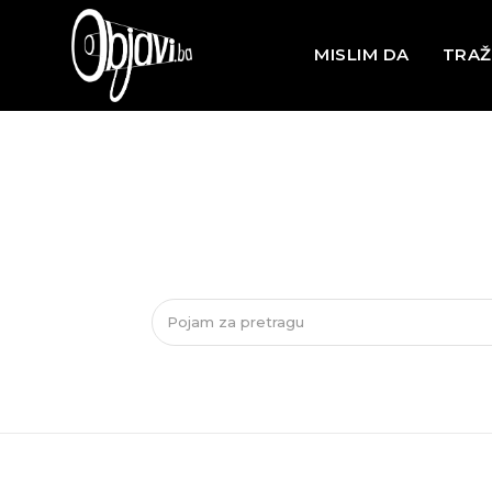
MISLIM DA
TRAŽ
Pojam za pretragu