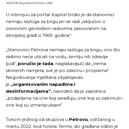
Miloš Bošnjaković (Foto: CIN)
U intervjuu za portal
Kapital
tvrdio je da stanovnici
nemaju razloga za brigu jer se radi „isključivo o
osnovnim geološkim radovima zasnovanim na
istorijskoj građi iz 1969. godine“.
„Stanovnici Petrova nemaju razloga za brigu, ono što
radimo neće uticati na vodu, zemlju niti zdravlje
ljudi“,
poručio je tada
, naglašavajući da „nema
skrivenih namjera, sve je po zakonu i propisima“.
Negodovanja mještana objašnjavao
je
„organizovanim napadima i
dezinformacijama“,
navodeći da je zajednica
„podijeljena na one koji sarađuju, one koji su zabrinuti i
one koji su izmanipulisani“.
Tokom jednog od skupova u
Petrovu
, održanog u
martu 2022. kod hotela
Terme
, dio građana odbio je