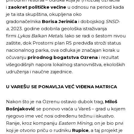
i
zaokret političke većine
u odnosu na period kada
je ta ista skupština, okupljena oko
gradonačelnika
Borisa Jerinića
i dobojskog
SNSD-
a,
2023. godine odobrila geološka istraživanja
firmi
Lykos Balkan Metals
. Iako se radi o šestom nivou
zaštite, dok Prostorni plan RS predviđa stroži status
nacionalnog parka, ova odluka je značajan korak u
očuvanju
prirodnog bogatstva Ozrena
i rezultat
višegodišnjih napora lokalnog stanovništva, ekoloških
udruženja i naučne zajednice.
U VAREŠU SE PONAVLJA VEĆ VIĐENA MATRICA
Nakon što je na Ozrenu ostavio dubok trag,
Miloš
Bošnjaković
se ponovo vraća u Vareš – grad u kojem
njegovo ime već nosi određenu težinu i iskustvo.
Ranije, kroz kompaniju
Eastern Mining
, on je bio prvi
koji je otvorio priču o rudniku
Rupice
, a taj projekt je