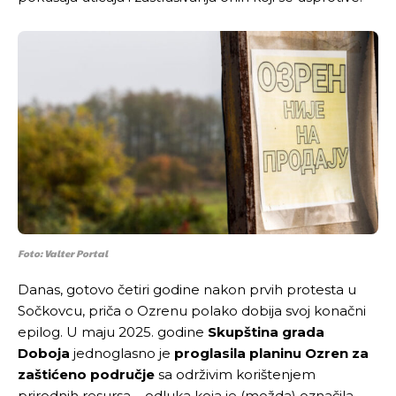
Foto: Valter Portal
Danas, gotovo četiri godine nakon prvih protesta u
Sočkovcu, priča o Ozrenu polako dobija svoj konačni
epilog. U maju 2025. godine
Skupština grada
Doboja
jednoglasno je
proglasila planinu Ozren za
zaštićeno područje
sa održivim korištenjem
prirodnih resursa – odluka koja je (možda) označila