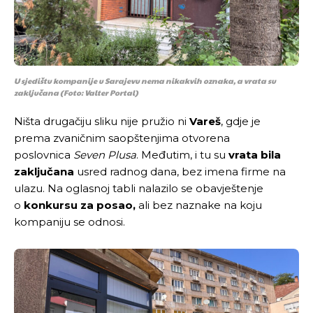
U sjedištu kompanije u Sarajevu nema nikakvih oznaka, a vrata su
zaključana
(Foto: Valter Portal)
Ništa drugačiju sliku nije pružio ni
Vareš
, gdje je
prema zvaničnim saopštenjima otvorena
poslovnica
Seven Plusa
. Međutim, i tu su
vrata bila
zaključana
usred radnog dana, bez imena firme na
ulazu. Na oglasnoj tabli nalazilo se obavještenje
o
konkursu za posao,
ali bez naznake na koju
kompaniju se odnosi.