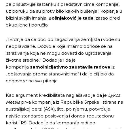
da prisustvuje sastanku s predstavnicima kompanije,
uz poruku da su protiv bilo kakvih bušenja i kopanja u
blizini svojih imanja.
Bošnjaković je tada
izašao pred
okupljene i poručio:
„Tvrdnje da će doći do zagađivanja zemljišta i vode su
neopravdane. Dozvole koje imamo odnose se na
istraživanja koja ne mogu dovesti do ugrožavanja
životne sredine.“ Dodao je i da je
kompanija
samoinicijativno zaustavila radove
iz
„poštovanja prema stanovnicima“ i da je cilj bio da
odgovore na sva pitanja.
Kao argument kredibiliteta naglašavao je da je
Lykos
Metals
prva kompanija iz Republike Srpske listirana na
australijskoj berzi (ASX), što, po njemu, potvrđuje
najviše standarde poslovanja i donosi reputacionu
korist i RS. Dodao je da kompanija radi po