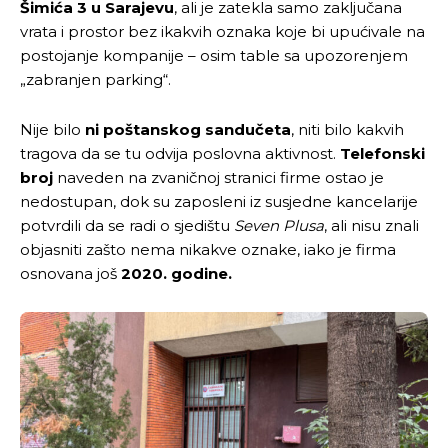
Šimića 3 u Sarajevu
, ali je zatekla samo zaključana
vrata i prostor bez ikakvih oznaka koje bi upućivale na
[wpuf_form id=”7463”]
[wpuf_form id=”7463”]
postojanje kompanije – osim table sa upozorenjem
„zabranjen parking“.
Nije bilo
ni poštanskog sandučeta
, niti bilo kakvih
tragova da se tu odvija poslovna aktivnost.
Telefonski
broj
naveden na zvaničnoj stranici firme ostao je
nedostupan, dok su zaposleni iz susjedne kancelarije
potvrdili da se radi o sjedištu
Seven Plusa
, ali nisu znali
objasniti zašto nema nikakve oznake, iako je firma
osnovana još
2020. godine.