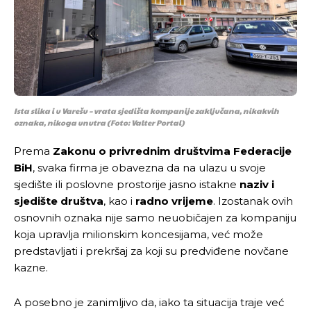
Ista slika i u Varešu – vrata sjedišta kompanije zaključana, nikakvih
oznaka, nikoga unutra
(Foto: Valter Portal)
Prema
Zakonu o privrednim društvima Federacije
BiH
, svaka firma je obavezna da na ulazu u svoje
sjedište ili poslovne prostorije jasno istakne
naziv i
sjedište društva
, kao i
radno vrijeme
. Izostanak ovih
osnovnih oznaka nije samo neuobičajen za kompaniju
koja upravlja milionskim koncesijama, već može
predstavljati i prekršaj za koji su predviđene novčane
kazne.
A posebno je zanimljivo da, iako ta situacija traje već