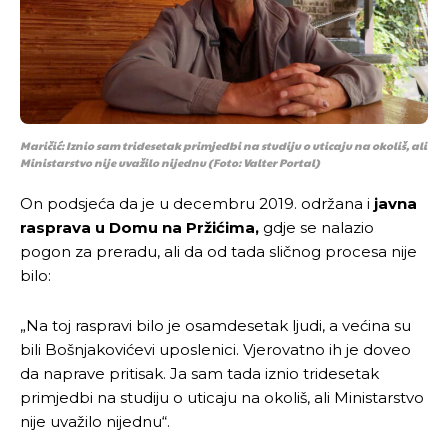
Maričić: Iznio sam tridesetak primjedbi na studiju o uticaju na okoliš, ali
Ministarstvo nije uvažilo nijednu
(Foto: Valter Portal)
On podsjeća da je u decembru 2019. održana i
javna
rasprava u Domu na Pržićima,
gdje se nalazio
pogon za preradu, ali da od tada sličnog procesa nije
bilo:
„Na toj raspravi bilo je osamdesetak ljudi, a većina su
bili Bošnjakovićevi uposlenici. Vjerovatno ih je doveo
da naprave pritisak. Ja sam tada iznio tridesetak
primjedbi na studiju o uticaju na okoliš, ali Ministarstvo
nije uvažilo nijednu“.