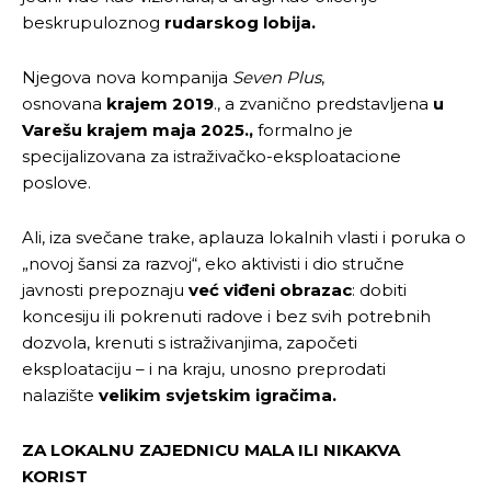
beskrupuloznog
rudarskog lobija.
Njegova nova kompanija
Seven Plus
,
osnovana
krajem 2019
., a zvanično predstavljena
u
Varešu krajem maja 2025.,
formalno je
specijalizovana za istraživačko-eksploatacione
poslove.
Ali, iza svečane trake, aplauza lokalnih vlasti i poruka o
„novoj šansi za razvoj“, eko aktivisti i dio stručne
javnosti prepoznaju
već viđeni obrazac
: dobiti
koncesiju ili pokrenuti radove i bez svih potrebnih
dozvola, krenuti s istraživanjima, započeti
eksploataciju – i na kraju, unosno preprodati
nalazište
velikim svjetskim igračima.
ZA LOKALNU ZAJEDNICU MALA ILI NIKAKVA
KORIST