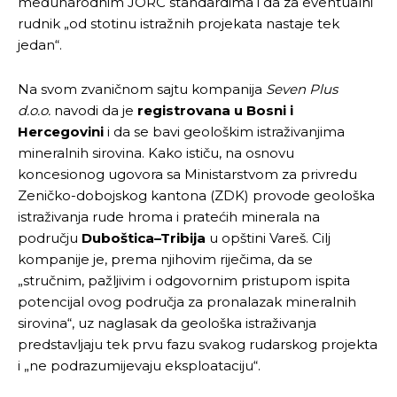
međunarodnim JORC standardima i da za eventualni
rudnik „od stotinu istražnih projekata nastaje tek
jedan“.
Na svom zvaničnom sajtu kompanija
Seven Plus
d.o.o.
navodi da je
registrovana u Bosni i
Hercegovini
i da se bavi geološkim istraživanjima
mineralnih sirovina. Kako ističu, na osnovu
koncesionog ugovora sa Ministarstvom za privredu
Zeničko-dobojskog kantona (ZDK) provode geološka
istraživanja rude hroma i pratećih minerala na
području
Duboštica–Tribija
u opštini Vareš. Cilj
kompanije je, prema njihovim riječima, da se
„stručnim, pažljivim i odgovornim pristupom ispita
potencijal ovog područja za pronalazak mineralnih
sirovina“, uz naglasak da geološka istraživanja
predstavljaju tek prvu fazu svakog rudarskog projekta
i „ne podrazumijevaju eksploataciju“.