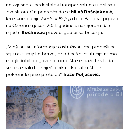
neizvjesnost, nedostatak transparentnosti i pritisak
investitora. On podsjeća da se
Miloš Bošnjaković
,
kroz kompaniju
Medeni Brijeg
d.o.o. Bijeljina, pojavio
na Ozrenu u jesen 2021. godine s namjerom da u
mjestu
Sočkovac
provodi geološka bušenja.
„Mještani su informacije o istraživanjima pronašli na
sajtu australijske berze, jer od naših institucija nismo
mogli dobiti odgovor o tome šta se traži. Tek tada
smo saznali da je riječ o niklu i kobaltu, što je
pokrenulo prve proteste“,
kaže Poljašević.