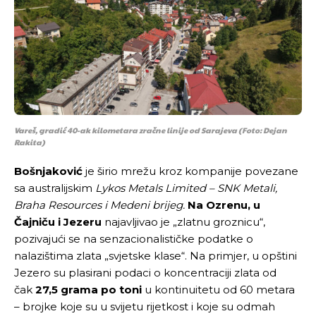
Vareš, gradić 40-ak kilometara zračne linije od Sarajeva (Foto: Dejan
Rakita)
Bošnjaković
je širio mrežu kroz kompanije povezane
sa australijskim
Lykos Metals Limited – SNK Metali,
Braha Resources i Medeni brijeg.
Na Ozrenu, u
Čajniču i Jezeru
najavljivao je „zlatnu groznicu“,
pozivajući se na senzacionalističke podatke o
nalazištima zlata „svjetske klase“. Na primjer, u opštini
Jezero su plasirani podaci o koncentraciji zlata od
čak
27,5 grama po toni
u kontinuitetu od 60 metara
– brojke koje su u svijetu rijetkost i koje su odmah