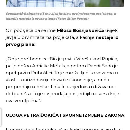
Šupuković: Bošnjaković se uvijek javlja u prvim fazama projekata, a
kasnije nestaje iz prvog plana
(Foto: Valter Portal)
On podsjeća da se ime
Miloša Bošnjakovića
uvijek
javlja u prvim fazama projekata, a kasnije
nestaje iz
prvog plana:
„On je prethodnica. Bio je prvi u Varešu kod Rupica,
pa je došao Adriatic Metals, a potom Dandi. Sada je
opet prvi u Duboštici. To je mreža ljudi sa vezama u
vlasti – oni izboksuju dozvole i koncesije, a onda
preprodaju rudnike. Lokalna zajednica i država ne
dobiju ništa. To je rasprodaja posljednjih resursa koje
ova zemlja ima“.
ULOGA PETRA ĐOKIĆA I SPORNE IZMJENE ZAKONA
Upravo zbog toga, ekološki aktivisti upozoravaju da u