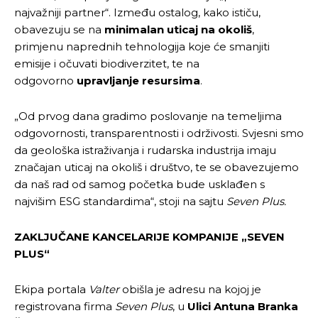
najvažniji partner“. Između ostalog, kako ističu,
obavezuju se na
minimalan uticaj na okoliš
,
primjenu naprednih tehnologija koje će smanjiti
emisije i očuvati biodiverzitet, te na
odgovorno
upravljanje resursima
.
„Od prvog dana gradimo poslovanje na temeljima
odgovornosti, transparentnosti i održivosti. Svjesni smo
da geološka istraživanja i rudarska industrija imaju
značajan uticaj na okoliš i društvo, te se obavezujemo
da naš rad od samog početka bude usklađen s
Pusti priču da živi!
Pusti priču da živi!
najvišim ESG standardima“, stoji na sajtu
Seven Plus.
ZAKLJUČANE KANCELARIJE KOMPANIJE „SEVEN
Ovim putem želimo da vam se zahvalimo što ste
Ovim putem želimo da vam se zahvalimo što ste
PLUS“
odlučili da pustite Vašu priču da živi, Redakcija
odlučili da pustite Vašu priču da živi, Redakcija
Objavi.ba
Objavi.ba
Ekipa portala
Valter
obišla je adresu na kojoj je
registrovana firma
Seven Plus
, u
Ulici Antuna Branka