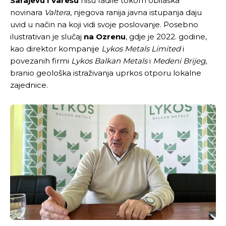
Sarajevu i Varešu
nisu radile tokom obilaska
novinara
Valtera
, njegova ranija javna istupanja daju
uvid u način na koji vidi svoje poslovanje. Posebno
ilustrativan je slučaj
na Ozrenu
, gdje je 2022. godine,
kao direktor kompanije
Lykos Metals Limited
i
povezanih firmi
Lykos Balkan Metals
i
Medeni Brijeg
,
branio geološka istraživanja uprkos otporu lokalne
zajednice.