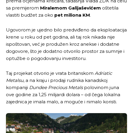
prema ocjenama kritičara, tadašnja Vlada ZDK na čelu
sa premijerom
Miralemom Galijaševićem
oštetila
vlastiti budžet za oko
pet miliona KM
.
Ugovorom je ujedno bilo predviđeno da eksploatacija
krene u roku od pet godina, ali taj rok nikada nije
ispoštovan, već je produžen kroz anekse i dodatne
dogovore, što je dodatno otvorilo prostor za sumnje i
optužbe o pogodovanju investitoru.
Taj projekat otvorio je vrata britanskom
Adriatic
Metalsu
, a na kraju i prodaji rudnika kanadskoj
kompaniji
Dundee Precious Metals
polovinom juna
ove godine za 1,25 milijardi dolara – od čega lokalna
zajednica je imala malo, a moguće i nimalo koristi.