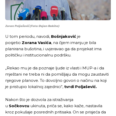
Zoran Poljašević (Foto: Dejan Rakita)
U tom periodu, navodi,
Bošnjaković
je
posjetio
Zorana Vasića
, na čijem imanju je bila
planirana bušotina, i uvjeravao ga da projekat ima
političku i institucionalnu podršku.
„Rekao mu je da poznaje ljude iz vlasti i MUP-a i da
mještani ne treba ni da pomišljaju da mogu zaustaviti
njegove planove. To dovoljno govori o načinu na koji
je pristupio lokalnoj zajednici“,
tvrdi Poljašević.
Nakon što je dozvola za istraživanja
u
Sočkovcu
ukinuta, priča se, kako kaže, nastavila
kroz pokušaje posrednih pritisaka. On se prisjeća da