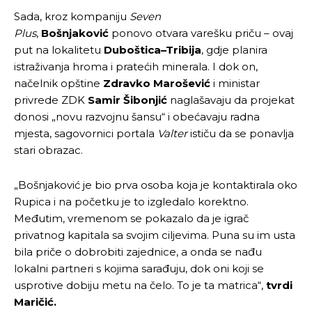
Sada, kroz kompaniju
Seven
Plus
,
Bošnjaković
ponovo otvara varešku priču – ovaj
put na lokalitetu
Duboštica–Tribija
, gdje planira
istraživanja hroma i pratećih minerala. I dok on,
načelnik opštine
Zdravko Marošević
i ministar
privrede ZDK
Samir Šibonjić
naglašavaju da projekat
donosi „novu razvojnu šansu“ i obećavaju radna
mjesta, sagovornici portala
Valter
ističu da se ponavlja
stari obrazac.
„Bošnjaković je bio prva osoba koja je kontaktirala oko
Rupica i na početku je to izgledalo korektno.
Međutim, vremenom se pokazalo da je igrač
privatnog kapitala sa svojim ciljevima. Puna su im usta
bila priče o dobrobiti zajednice, a onda se nađu
lokalni partneri s kojima sarađuju, dok oni koji se
usprotive dobiju metu na čelo. To je ta matrica“,
tvrdi
Maričić.