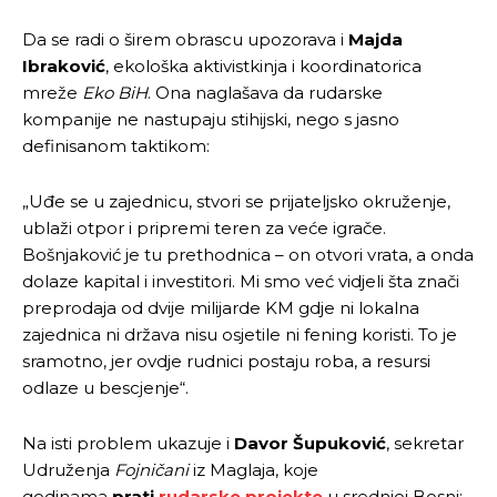
Da se radi o širem obrascu upozorava i
Majda
Ibraković
, ekološka aktivistkinja i koordinatorica
mreže
Eko BiH
. Ona naglašava da rudarske
kompanije ne nastupaju stihijski, nego s jasno
definisanom taktikom:
„Uđe se u zajednicu, stvori se prijateljsko okruženje,
ublaži otpor i pripremi teren za veće igrače.
Bošnjaković je tu prethodnica – on otvori vrata, a onda
dolaze kapital i investitori. Mi smo već vidjeli šta znači
preprodaja od dvije milijarde KM gdje ni lokalna
zajednica ni država nisu osjetile ni fening koristi. To je
sramotno, jer ovdje rudnici postaju roba, a resursi
odlaze u bescjenje“.
Na isti problem ukazuje i
Davor Šupuković
, sekretar
Udruženja
Fojničani
iz Maglaja, koje
godinama
prati
rudarske projekte
u srednjoj Bosni: