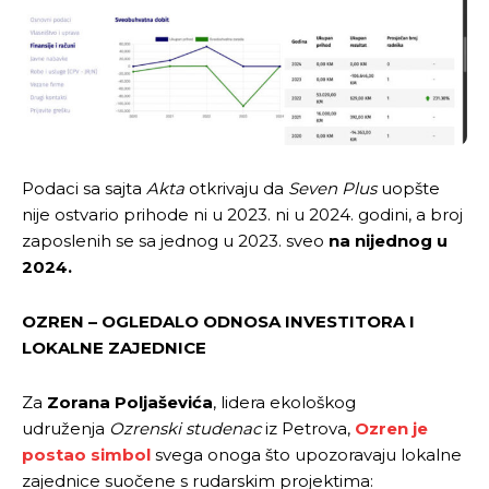
Podaci sa sajta
Akta
otkrivaju da
Seven Plus
uopšte
nije ostvario prihode ni u 2023. ni u 2024. godini, a broj
zaposlenih se sa jednog u 2023. sveo
na nijednog u
2024.
OZREN – OGLEDALO ODNOSA INVESTITORA I
LOKALNE ZAJEDNICE
Za
Zorana Poljaševića
, lidera ekološkog
udruženja
Ozrenski studenac
iz Petrova,
Ozren je
postao simbol
svega onoga što upozoravaju lokalne
zajednice suočene s rudarskim projektima: