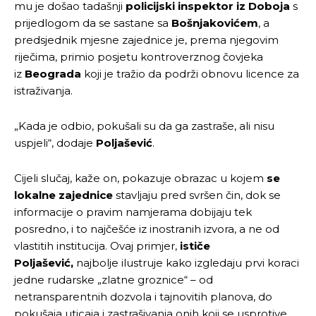
mu je došao tadašnji
policijski inspektor iz Doboja
s
prijedlogom da se sastane sa
Bošnjakovićem
, a
predsjednik mjesne zajednice je, prema njegovim
riječima, primio posjetu kontroverznog čovjeka
iz
Beograda
koji je tražio da podrži obnovu licence za
istraživanja.
„Kada je odbio, pokušali su da ga zastraše, ali nisu
uspjeli“, dodaje
Poljašević
.
Cijeli slučaj, kaže on, pokazuje obrazac u kojem
se
lokalne zajednice
stavljaju pred svršen čin, dok se
informacije o pravim namjerama dobijaju tek
posredno, i to najčešće iz inostranih izvora, a ne od
vlastitih institucija. Ovaj primjer,
ističe
Poljašević,
najbolje ilustruje kako izgledaju prvi koraci
jedne rudarske „zlatne groznice“ – od
netransparentnih dozvola i tajnovitih planova, do
pokušaja uticaja i zastrašivanja onih koji se usprotive.