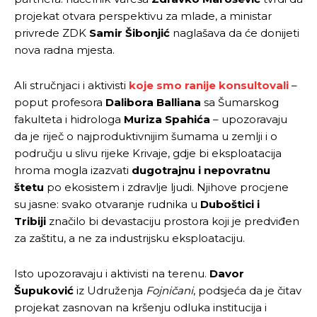
projekat otvara perspektivu za mlade, a ministar
privrede ZDK
Samir Šibonjić
naglašava da će donijeti
nova radna mjesta.
Ali stručnjaci i aktivisti
koje smo ranije konsultovali
–
poput profesora
Dalibora Balliana
sa Šumarskog
fakulteta i hidrologa
Muriza Spahića
– upozoravaju
da je riječ o najproduktivnijim šumama u zemlji i o
području u slivu rijeke Krivaje, gdje bi eksploatacija
hroma mogla izazvati
dugotrajnu i nepovratnu
štetu
po ekosistem i zdravlje ljudi. Njihove procjene
su jasne: svako otvaranje rudnika u
Duboštici i
Tribiji
značilo bi devastaciju prostora koji je predviđen
za zaštitu, a ne za industrijsku eksploataciju.
Isto upozoravaju i aktivisti na terenu.
Davor
Šupuković
iz Udruženja
Fojničani
, podsjeća da je čitav
projekat zasnovan na kršenju odluka institucija i