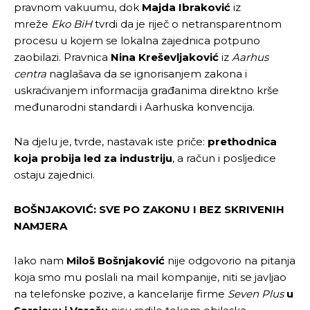
pravnom vakuumu, dok
Majda Ibraković
iz
mreže
Eko BiH
tvrdi da je riječ o netransparentnom
procesu u kojem se lokalna zajednica potpuno
zaobilazi. Pravnica
Nina Kreševljaković
iz
Aarhus
centra
naglašava da se ignorisanjem zakona i
uskraćivanjem informacija građanima direktno krše
međunarodni standardi i Aarhuska konvencija.
Na djelu je, tvrde, nastavak iste priče:
prethodnica
koja probija led za industriju
, a račun i posljedice
ostaju zajednici.
BOŠNJAKOVIĆ: SVE PO ZAKONU I BEZ SKRIVENIH
NAMJERA
Iako nam
Miloš Bošnjaković
nije odgovorio na pitanja
koja smo mu poslali na mail kompanije, niti se javljao
na telefonske pozive, a kancelarije firme
Seven Plus
u