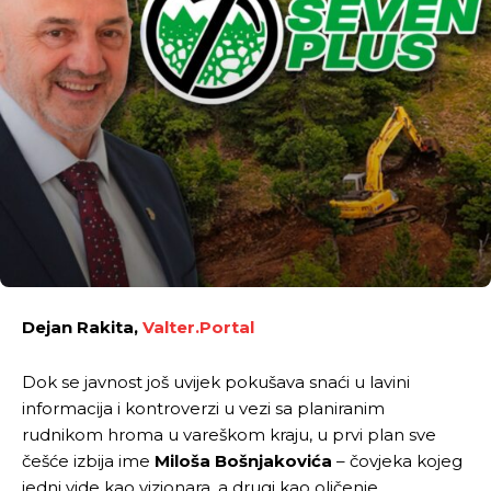
Dejan Rakita,
Valter.Portal
Dok se javnost još uvijek pokušava snaći u lavini
informacija i kontroverzi u vezi sa planiranim
rudnikom hroma u vareškom kraju, u prvi plan sve
češće izbija ime
Miloša Bošnjakovića
– čovjeka kojeg
jedni vide kao vizionara, a drugi kao oličenje