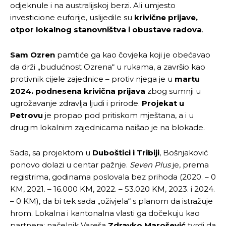
odjeknule i na australijskoj berzi. Ali umjesto
investicione euforije, uslijedile su
krivične prijave,
otpor lokalnog stanovništva i obustave radova
.
Sam Ozren
pamtiće ga kao čovjeka koji je obećavao
da drži „budućnost Ozrena“ u rukama, a završio kao
protivnik cijele zajednice – protiv njega je u
martu
2024. podnesena krivična prijava
zbog sumnji u
ugrožavanje zdravlja ljudi i prirode.
Projekat u
Petrovu
je propao pod pritiskom mještana, a i u
drugim lokalnim zajednicama naišao je na blokade.
Sada, sa projektom u
Duboštici i Tribiji
, Bošnjaković
ponovo dolazi u centar pažnje.
Seven Plus
je, prema
registrima, godinama poslovala bez prihoda (2020. – 0
KM, 2021. – 16.000 KM, 2022. – 53.020 KM, 2023. i 2024.
– 0 KM), da bi tek sada „oživjela“ s planom da istražuje
hrom. Lokalna i kantonalna vlasti ga dočekuju kao
partnera: načelnik Vareša
Zdravko Marošević
tvrdi da