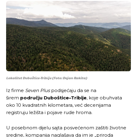
Lokalitet Duboštice-Tribije (Foto: Dejan Rakita)
Iz firme
Seven Plus
podsjećaju da se na
širem
području Duboštice–Tribije
, koje obuhvata
oko 10 kvadratnih kilometara, već decenijama
registruju ležišta i pojave rude hroma.
U posebnom dijelu sajta posvećenom zaštiti životne
sredine, kompanija naglašava da im je „priroda