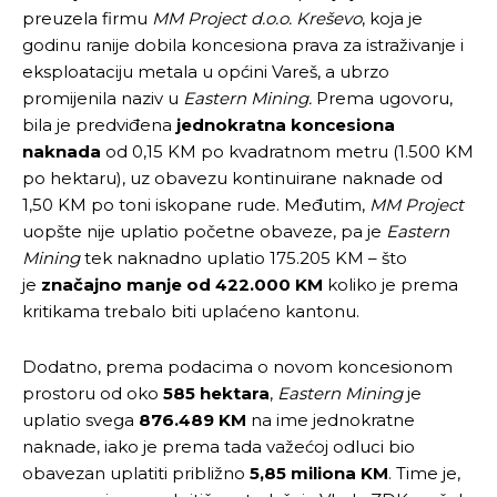
preuzela firmu
MM Project d.o.o. Kreševo
, koja je
godinu ranije dobila koncesiona prava za istraživanje i
eksploataciju metala u općini Vareš, a ubrzo
promijenila naziv u
Eastern Mining.
Prema ugovoru,
bila je predviđena
jednokratna koncesiona
naknada
od 0,15 KM po kvadratnom metru (1.500 KM
po hektaru), uz obavezu kontinuirane naknade od
1,50 KM po toni iskopane rude. Međutim,
MM Project
uopšte nije uplatio početne obaveze, pa je
Eastern
Mining
tek naknadno uplatio 175.205 KM – što
je
značajno manje od 422.000 KM
koliko je prema
kritikama trebalo biti uplaćeno kantonu.
Dodatno, prema podacima o novom koncesionom
prostoru od oko
585 hektara
,
Eastern Mining
je
uplatio svega
876.489 KM
na ime jednokratne
naknade, iako je prema tada važećoj odluci bio
obavezan uplatiti približno
5,85 miliona KM
. Time je,