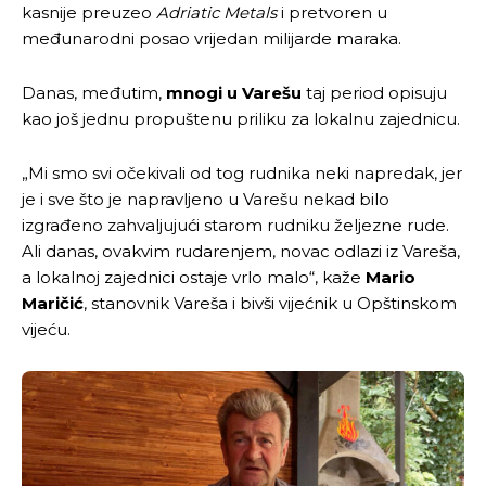
kasnije preuzeo
Adriatic Metals
i pretvoren u
međunarodni posao vrijedan milijarde maraka.
Danas, međutim,
mnogi u Varešu
taj period opisuju
kao još jednu propuštenu priliku za lokalnu zajednicu.
„Mi smo svi očekivali od tog rudnika neki napredak, jer
je i sve što je napravljeno u Varešu nekad bilo
izgrađeno zahvaljujući starom rudniku željezne rude.
Ali danas, ovakvim rudarenjem, novac odlazi iz Vareša,
a lokalnoj zajednici ostaje vrlo malo“, kaže
Mario
Maričić
, stanovnik Vareša i bivši vijećnik u Opštinskom
vijeću.