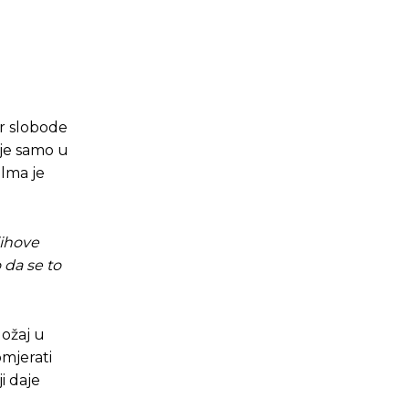
or slobode
ije samo u
elma je
jihove
 da se to
ložaj u
omjerati
i daje