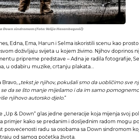
i sa Down sindromom (Foto: Velija Hasanbegović)
nes, Edna, Ema, Harun i Selma iskoristili scenu kao prost
svom doživljaju svijeta u kojem živimo. Njihov doprinos n
entu pripreme predstave – Adna je radila fotografije, S
tima, u odabiru muzike, crtanju plakata…
 Bravo, „
tekst je njihov, pokušali smo da uobličimo sve n
 smo se da se što manje miješamo i da im samo pomognemo
više njihovo autorsko djelo.
“
e „Up & Down“ glas jedne generacije koja mijenja svoj po
jima primjer kako se predanim i dosljednim radom mogu p
ažnost posvećenosti radu sa osobama sa Down sindromom koj
ji traju od samog početka života.