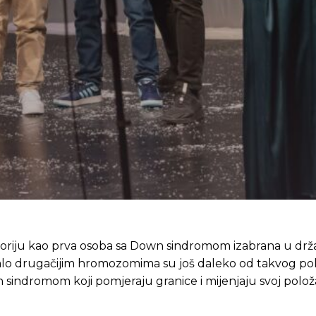
toriju kao prva osoba sa Down sindromom izabrana u drž
alo drugačijim hromozomima su još daleko od takvog pol
wn sindromom koji pomjeraju granice i mijenjaju svoj polož