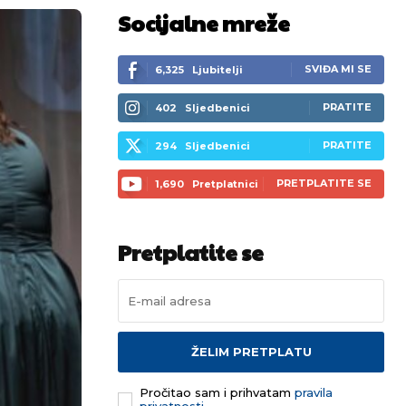
Socijalne mreže
SVIĐA MI SE
6,325
Ljubitelji
PRATITE
402
Sljedbenici
PRATITE
294
Sljedbenici
PRETPLATITE SE
1,690
Pretplatnici
Pretplatite se
ŽELIM PRETPLATU
Pročitao sam i prihvatam
pravila
privatnosti.