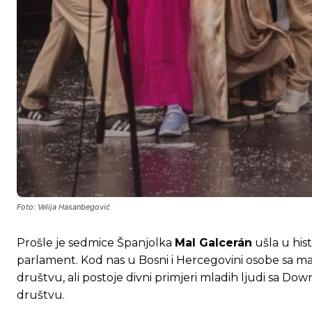
Foto: Velija Hasanbegović
Prošle je sedmice Španjolka
Mal Galcerán
ušla u his
parlament. Kod nas u Bosni i Hercegovini osobe sa m
društvu, ali postoje divni primjeri mladih ljudi sa Do
društvu.