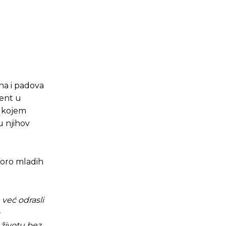
ona i padova
ment u
u kojem
u njihov
storo mladih
 već odrasli
 životu bez