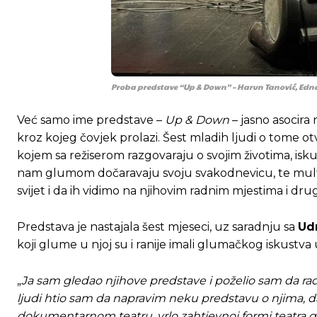
[wpuf_form id=”7463”]
[wpuf_form id=”7463”]
Proba predstave “Up & Down” – Harun Tanović, Edna Š
Već samo ime predstave –
Up & Down
– jasno asocira
kroz kojeg čovjek prolazi. Šest mladih ljudi o tome
kojem sa režiserom razgovaraju o svojim životima, isku
nam glumom dočaravaju svoju svakodnevicu, te multi
svijet i da ih vidimo na njihovim radnim mjestima i drug
Predstava je nastajala šest mjeseci, uz saradnju sa
Ud
koji glume u njoj su i ranije imali glumačkog iskust
„
Ja sam gledao njihove predstave i poželio sam da radi
ljudi htio sam da napravim neku predstavu o njima, 
dokumentarnom teatru, vrlo zahtjevnoj formi teatra gdje 