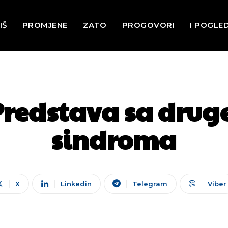
IŠ
PROMJENE
ZATO
PROGOVORI
I POGLE
redstava sa drug
sindroma
X
Linkedin
Telegram
Viber