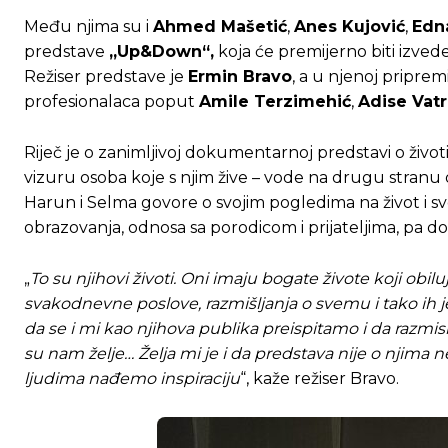
Među njima su i
Ahmed Mašetić
,
Anes Kujović
,
Edna
predstave
„Up&Down“,
koja će premijerno biti izve
Režiser predstave je
Ermin Bravo
, a u njenoj priprem
profesionalaca poput
Amile Terzimehić
,
Adise Vatr
Riječ je o zanimljivoj dokumentarnoj predstavi o živo
vizuru osoba koje s njim žive – vode na drugu stranu
Harun i Selma govore o svojim pogledima na život i s
obrazovanja, odnosa sa porodicom i prijateljima, pa do lj
„
To su njihovi životi. Oni imaju bogate živote koji obi
svakodnevne poslove, razmišljanja o svemu i tako ih je 
da se i mi kao njihova publika preispitamo i da razmisl
su nam želje… Želja mi je i da predstava nije o njima
ljudima nađemo inspiraciju
“, kaže režiser Bravo.