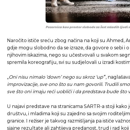
Pozornica kao prostor slobode za šest mladih ljud
Naročito ističe sreću zbog načina na koji su Ahmed, A
gdje mogu slobodno da se izraze, da govore o sebi i o 
njihovim iskazima, nego su učestvovali u svakom segm
spremila koreografiju, svi su sudjelovali u izradi kos
„
Oni nisu nimalo ‘down’ nego su skroz ‘up’
“, naglašava
improvizacije, sve ono što su nam govorili. Trudili
sve što oni imaju reći uobliči i da predstava bude što 
U najavi predstave na stranicama SARTR-a stoji kako j
društvu, i mladima koji su zajedno sa svojim roditel
granice. I režiser je takvog razmišljanja pa ističe v
sjajne rezultate ali zahtijeva predanost, trud i rad ko