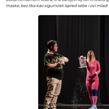
maske, bez lika kao sigurnosti ispred sebe i ovi mladi lj