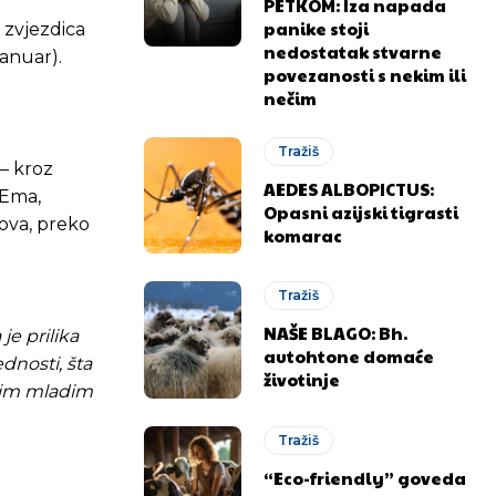
PETKOM: Iza napada
panike stoji
t zvjezdica
nedostatak stvarne
anuar).
povezanosti s nekim ili
nečim
Tražiš
– kroz
AEDES ALBOPICTUS:
 Ema,
Opasni azijski tigrasti
ova, preko
komarac
Tražiš
NAŠE BLAGO: Bh.
je prilika
autohtone domaće
dnosti, šta
životinje
ovim mladim
Tražiš
“Eco-friendly” goveda