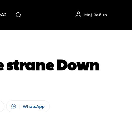
DAJ
Moj Račun
e strane Down
WhatsApp