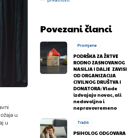
Povezani članci
Promjene
PODRŠKA ZA ŽRTVE
RODNO ZASNOVANOG
NASILJA I DALJE ZAVISI
OD ORGANIZACIJA
CIVILNOG DRUŠTVA I
DONATORA: Vlade
izdvajaju novac, ali
nedovoljno i
nepravovremeno
avni
ožaja u
aj u
Tražiš
PSIHOLOG ODGOVARA