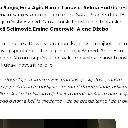
 Šunjić
,
Ema Agić
,
Harun Tanović
i
Selma Hodžić
, šes
dena u Sarajevskom ratnom teatru SARTR u četvrtak (18. j
i je učestvovao odličan autorski tim iskusnih teatarskih
eš Selimović
,
Emine Omerović
i
Alene Džebo.
tima osoba sa Down sindromom koja nas na najbolji način 
 ovog specifičnog stanja gena. U njoj Ahmed, Anes, Edna,
ve ono što on uključuje, od svakodnevnih kućanskih posl
ubavi, novca ili religije.
luju događajima, imaju svoje unutrašnje svjetove, maštu,
lijepo čuti da to podijele s nama. S druge strane, odlična 
imo šta i mi mislimo o ljubavi, o drugima, šta su nam vrije
 nego o nama koji je gledamo – da se preispitamo i da u 