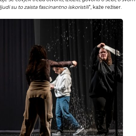
udi su to zaista fascinantno iskoristili
“, kaže režiser.