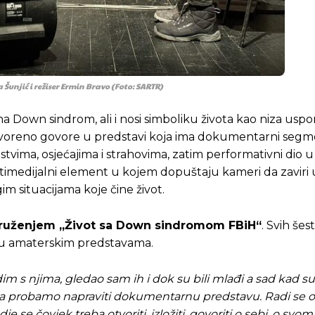
unjić i režiser Ermin Bravo (Foto: SARTR)
 na Down sindrom, ali i nosi simboliku života kao niza usp
 otvoreno govore u predstavi koja ima dokumentarni seg
stvima, osjećajima i strahovima, zatim performativni dio 
medijalni element u kojem dopuštaju kameri da zaviri 
im situacijama koje čine život.
ruženjem „Život sa Down sindromom FBiH“
. Svih še
va u amaterskim predstavama.
m s njima, gledao sam ih i dok su bili mlađi a sad kad su
da probamo napraviti dokumentarnu predstavu. Radi se o
se čovjek treba otvoriti, izložiti, govoriti o sebi, o svom