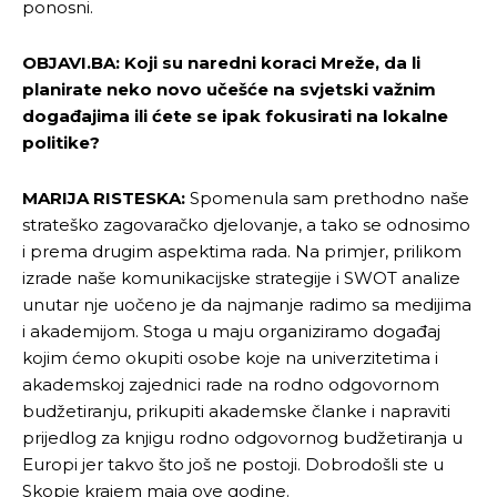
ponosni.
OBJAVI.BA: Koji su naredni koraci Mreže, da li
planirate neko novo učešće na svjetski važnim
događajima ili ćete se ipak fokusirati na lokalne
politike?
Pusti priču da živi!
Pusti priču da živi!
MARIJA RISTESKA:
Spomenula sam prethodno naše
strateško zagovaračko djelovanje, a tako se odnosimo
i prema drugim aspektima rada. Na primjer, prilikom
Ovim putem želimo da vam se zahvalimo što ste
Ovim putem želimo da vam se zahvalimo što ste
izrade naše komunikacijske strategije i SWOT analize
odlučili da pustite Vašu priču da živi, Redakcija
odlučili da pustite Vašu priču da živi, Redakcija
unutar nje uočeno je da najmanje radimo sa medijima
Objavi.ba
Objavi.ba
i akademijom. Stoga u maju organiziramo događaj
kojim ćemo okupiti osobe koje na univerzitetima i
akademskoj zajednici rade na rodno odgovornom
budžetiranju, prikupiti akademske članke i napraviti
[wpuf_form id=”7463”]
[wpuf_form id=”7463”]
prijedlog za knjigu rodno odgovornog budžetiranja u
Europi jer takvo što još ne postoji. Dobrodošli ste u
Skopje krajem maja ove godine.