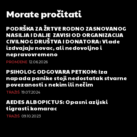
Morate pročitati
PODRŠKA ZA ŽRTVE RODNO ZASNOVANOG
NASILJA I DALJE ZAVISI OD ORGANIZACIJA
CIVILNOG DRUŠTVA I DONATORA: Vlade
izdvajaju novac, ali nedovoljno i
nepravovremeno
PROMJENE
12.06.2026
PSIHOLOG ODGOVARA PETKOM: Iza
napada panike stoji nedostatak stvarne
povezanosti s nekim ili nečim
TRAŽIŠ
19.07.2024
AEDES ALBOPICTUS: Opasni azijski
tigrasti komarac
TRAŽIŠ
09.10.2023