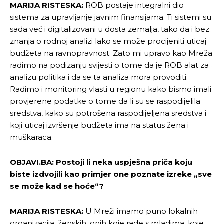
MARIJA RISTESKA:
ROB postaje integralni dio
sistema za upravljanje javnim finansijama. Ti sistemi su
sada već i digitalizovani u dosta zemalja, tako da i bez
znanja o rodnoj analizi lako se može procijeniti uticaj
budžeta na ravnopravnost. Zato mi upravo kao Mreža
radimo na podizanju svijesti o tome da je ROB alat za
analizu politika i da se ta analiza mora provoditi.
Radimo i monitoring vlasti u regionu kako bismo imali
provjerene podatke o tome da li su se raspodijelila
sredstva, kako su potrošena raspodijeljena sredstva i
koji uticaj izvršenje budžeta ima na status žena i
muškaraca.
OBJAVI.BA: Postoji li neka uspješna priča koju
biste izdvojili kao primjer one poznate izreke „sve
se može kad se hoće“?
MARIJA RISTESKA:
U Mreži imamo puno lokalnih
organizacija, ženskih, onih koje rade s mladima, koje