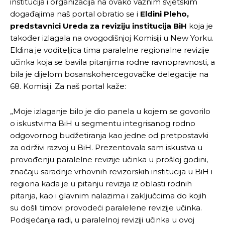
institucija i organizacija na ovako važnim svjetskim
događajima naš portal obratio se i
Eldini Pleho,
predstavnici Ureda za reviziju institucija BiH
koja je
također izlagala na ovogodišnjoj Komisiji u New Yorku.
Eldina je voditeljica tima paralelne regionalne revizije
učinka koja se bavila pitanjima rodne ravnopravnosti, a
bila je dijelom bosanskohercegovačke delegacije na
68. Komisiji. Za naš portal kaže:
„Moje izlaganje bilo je dio panela u kojem se govorilo
o iskustvima BiH u segmentu integrisanog rodno
odgovornog budžetiranja kao jedne od pretpostavki
za održivi razvoj u BiH. Prezentovala sam iskustva u
provođenju paralelne revizije učinka u prošloj godini,
značaju saradnje vrhovnih revizorskih institucija u BiH i
regiona kada je u pitanju revizija iz oblasti rodnih
pitanja, kao i glavnim nalazima i zaključcima do kojih
su došli timovi provodeći paralelene revizije učinka.
Podsjećanja radi, u paralelnoj reviziji učinka u ovoj