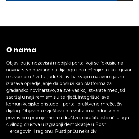
O nama
Objavi.ba je nezavisni medijski portal koji se fokusira na
novinarstvo bazirano na dijalogu i na rješenjima i koji govori
o stvarnom životu ljudi. Objavi.ba svojim nazivom jasno
izražava opredjeljenje da posluži kao platforma za
građansko novinarstvo, za sve vas koji stvarate medijski
sadržaj u najširem smislu te riječi, integrišući sve
komunikacijske pristupe – portal, društvene mreže, živi
dijalog. Objavi.ba izvještava o rezultatima, odnosno o
pozitivnim promjenama u društvu, naročito ističući ulogu
civilnog društva u izgradnji demokratije u Bosni i
Hercegovini i regionu. Pusti priču neka živi!