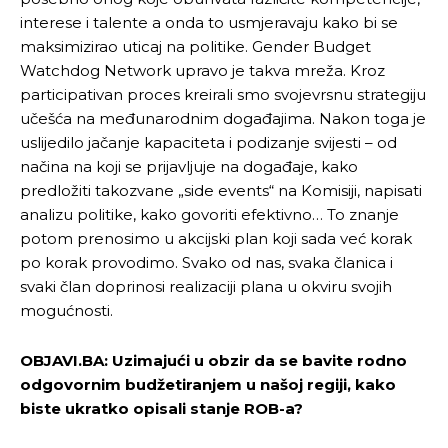
interese i talente a onda to usmjeravaju kako bi se
maksimizirao uticaj na politike. Gender Budget
Watchdog Network upravo je takva mreža. Kroz
participativan proces kreirali smo svojevrsnu strategiju
učešća na međunarodnim događajima. Nakon toga je
uslijedilo jačanje kapaciteta i podizanje svijesti – od
načina na koji se prijavljuje na događaje, kako
predložiti takozvane „side events“ na Komisiji, napisati
analizu politike, kako govoriti efektivno… To znanje
potom prenosimo u akcijski plan koji sada već korak
po korak provodimo. Svako od nas, svaka članica i
svaki član doprinosi realizaciji plana u okviru svojih
mogućnosti.
OBJAVI.BA: Uzimajući u obzir da se bavite rodno
odgovornim budžetiranjem u našoj regiji, kako
biste ukratko opisali stanje ROB-a?