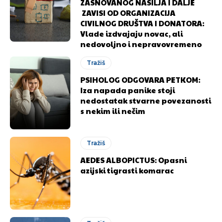
ZASNOVANOG NASILJA I DALJE
ZAVISI OD ORGANIZACIJA
CIVILNOG DRUŠTVA I DONATORA:
Vlade izdvajaju novac, ali
nedovoljno i nepravovremeno
Tražiš
PSIHOLOG ODGOVARA PETKOM:
Iza napada panike stoji
nedostatak stvarne povezanosti
s nekim ili nečim
Tražiš
AEDES ALBOPICTUS: Opasni
azijski tigrasti komarac