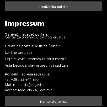
Uređivačka politika
Impressum
Osnivač i izdavač portala:
Centar za promociju civilnog društva
Urednica portala: Rubina Čengić
Izvršne urednice:
Lejla Mijović, urednica za multimedije
Aida Daguda, glavna urednica sadržaja
Kontakt i adresa redakcije:
Tel: +387 33 644 810
Mail: redakcija@objavi.ba
Adresa: Maguda 2A, Sarajevo
Kontaktirajte nas