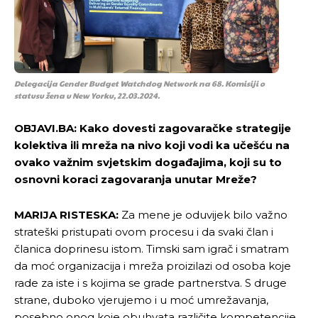
Delegacija Gender Budget Watchdog Network na 68. Komisiji o
statusu žena u New Yorku, 22.03.2024.
OBJAVI.BA: Kako dovesti zagovaračke strategije
kolektiva ili mreža na nivo koji vodi ka učešću na
ovako važnim svjetskim događajima, koji su to
osnovni koraci zagovaranja unutar Mreže?
MARIJA RISTESKA:
Za mene je oduvijek bilo važno
strateški pristupati ovom procesu i da svaki član i
članica doprinesu istom. Timski sam igrač i smatram
da moć organizacija i mreža proizilazi od osoba koje
rade za iste i s kojima se grade partnerstva. S druge
strane, duboko vjerujemo i u moć umrežavanja,
posebno onog koje obuhvata različite kompetencije,