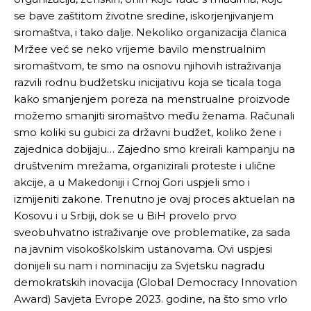
se bave zaštitom životne sredine, iskorjenjivanjem
siromaštva, i tako dalje. Nekoliko organizacija članica
Mržee već se neko vrijeme bavilo menstrualnim
siromaštvom, te smo na osnovu njihovih istraživanja
razvili rodnu budžetsku inicijativu koja se ticala toga
kako smanjenjem poreza na menstrualne proizvode
možemo smanjiti siromaštvo među ženama. Računali
smo koliki su gubici za državni budžet, koliko žene i
zajednica dobijaju… Zajedno smo kreirali kampanju na
društvenim mrežama, organizirali proteste i ulične
akcije, a u Makedoniji i Crnoj Gori uspjeli smo i
izmijeniti zakone. Trenutno je ovaj proces aktuelan na
Kosovu i u Srbiji, dok se u BiH provelo prvo
sveobuhvatno istraživanje ove problematike, za sada
na javnim visokoškolskim ustanovama. Ovi uspjesi
donijeli su nam i nominaciju za Svjetsku nagradu
demokratskih inovacija (Global Democracy Innovation
Award) Savjeta Evrope 2023. godine, na što smo vrlo