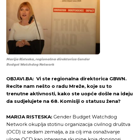
Marija Risteska, regionalna direktorica Gender
Budget Watchdog Network
OBJAVI.BA: Vi ste regionalna direktorica GBWN.
Recite nam nešto o radu Mreže, koje su to
trenutne aktivnosti, kako ste uopće došle na ideju
da sudjelujete na 68. Komisiji o statusu žena?
MARIJA RISTESKA:
Gender Budget Watchdog
Network okuplja stotinu organizacija civilnog društva
(OCD) iz sedam zemalja, a za cilj ima osnaživanje
uloge OCD kao interesne skupine koja doprinosi