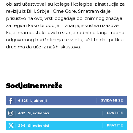
oblasti učestvovali su kolege i kolegice iz institucija za
reviziju iz BiH, Srbije i Crne Gore. Smatram da je
prisustvo na ovoj vrsti događaja od iznimnog značaja
za region kako bi podijelili znanja, iskustva i izazove
koje imamo, stekli uvid u stanje rodnih pitanja i rodno
odgovornog budžetiranja u svijetu, učili te dali priliku i
drugima da uče iz naših iskustava.“
Socijalne mreže
SVIĐA MI SE
6,325
Ljubitelji
PRATITE
402
Sljedbenici
PRATITE
294
Sljedbenici