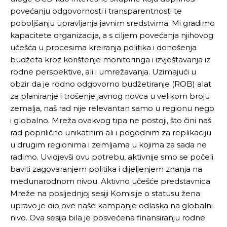
povećanju odgovornosti i transparentnosti te
poboljšanju upravljanja javnim sredstvima. Mi gradimo
kapacitete organizacija, a s ciljem povećanja njihovog
učešća u procesima kreiranja politika i donošenja
budžeta kroz korištenje monitoringa i izvještavanja iz
rodne perspektive, ali i umrežavanja. Uzimajući u
obzir da je rodno odgovorno budžetiranje (ROB) alat
za planiranje i trošenje javnog novca u velikom broju
zemalja, naš rad nije relevantan samo u regionu nego
i globalno. Mreža ovakvog tipa ne postoji, što čini naš
rad poprilično unikatnim ali i pogodnim za replikaciju
u drugim regionima i zemljama u kojima za sada ne
radimo. Uvidjevši ovu potrebu, aktivnije smo se počeli
baviti zagovaranjem politika i dijeljenjem znanja na
međunarodnom nivou. Aktivno učešće predstavnica
Mreže na posljednjoj sesiji Komisije o statusu žena
upravo je dio ove naše kampanje odlaska na globalni
nivo. Ova sesija bila je posvećena finansiranju rodne