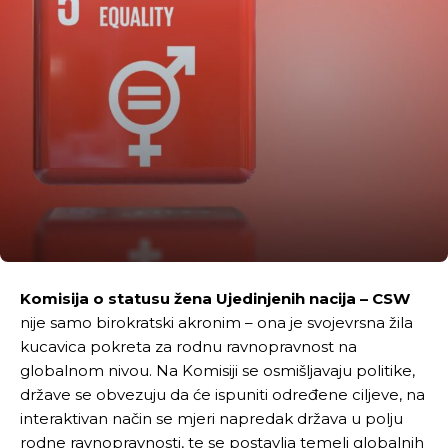
Komisija o statusu žena Ujedinjenih nacija – CSW
nije samo birokratski akronim – ona je svojevrsna žila
kucavica pokreta za rodnu ravnopravnost na
globalnom nivou. Na Komisiji se osmišljavaju politike,
države se obvezuju da će ispuniti određene ciljeve, na
interaktivan način se mjeri napredak država u polju
rodne ravnopravnosti, te se postavlja temelj globalnih