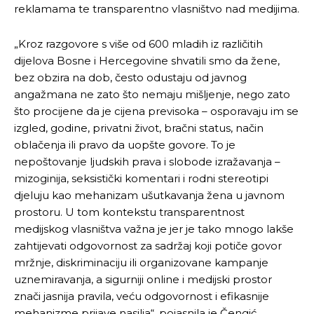
reklamama te transparentno vlasništvo nad medijima.
„Kroz razgovore s više od 600 mladih iz različitih
dijelova Bosne i Hercegovine shvatili smo da žene,
bez obzira na dob, često odustaju od javnog
angažmana ne zato što nemaju mišljenje, nego zato
što procijene da je cijena previsoka – osporavaju im se
izgled, godine, privatni život, bračni status, način
oblačenja ili pravo da uopšte govore. To je
nepoštovanje ljudskih prava i slobode izražavanja –
mizoginija, seksistički komentari i rodni stereotipi
djeluju kao mehanizam ušutkavanja žena u javnom
prostoru. U tom kontekstu transparentnost
medijskog vlasništva važna je jer je tako mnogo lakše
zahtijevati odgovornost za sadržaj koji potiče govor
mržnje, diskriminaciju ili organizovane kampanje
uznemiravanja, a sigurniji online i medijski prostor
znači jasnija pravila, veću odgovornost i efikasnije
mehanizme prijave nasilja“, pojasnila je Čengić.