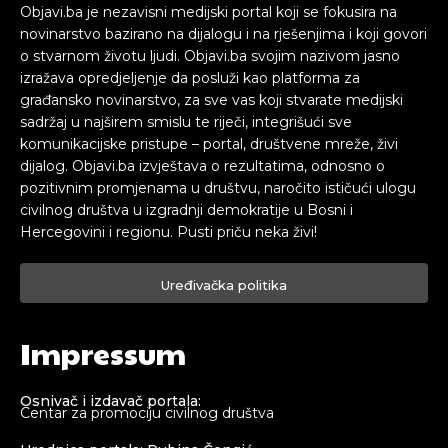
Objavi.ba je nezavisni medijski portal koji se fokusira na
novinarstvo bazirano na dijalogu i na rješenjima i koji govori
o stvarnom životu ljudi. Objavi.ba svojim nazivom jasno
izražava opredjeljenje da posluži kao platforma za
građansko novinarstvo, za sve vas koji stvarate medijski
sadržaj u najširem smislu te riječi, integrišući sve
komunikacijske pristupe – portal, društvene mreže, živi
dijalog. Objavi.ba izvještava o rezultatima, odnosno o
pozitivnim promjenama u društvu, naročito ističući ulogu
civilnog društva u izgradnji demokratije u Bosni i
Hercegovini i regionu. Pusti priču neka živi!
Uređivačka politika
Impressum
Osnivač i izdavač portala:
Centar za promociju civilnog društva