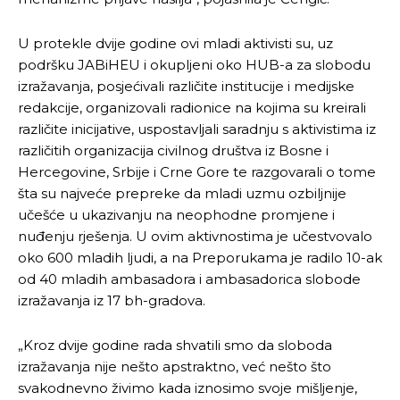
U protekle dvije godine ovi mladi aktivisti su, uz
podršku JABiHEU i okupljeni oko HUB-a za slobodu
izražavanja, posjećivali različite institucije i medijske
redakcije, organizovali radionice na kojima su kreirali
različite inicijative, uspostavljali saradnju s aktivistima iz
različitih organizacija civilnog društva iz Bosne i
Hercegovine, Srbije i Crne Gore te razgovarali o tome
šta su najveće prepreke da mladi uzmu ozbiljnije
učešće u ukazivanju na neophodne promjene i
nuđenju rješenja. U ovim aktivnostima je učestvovalo
oko 600 mladih ljudi, a na Preporukama je radilo 10-ak
od 40 mladih ambasadora i ambasadorica slobode
izražavanja iz 17 bh-gradova.
„Kroz dvije godine rada shvatili smo da sloboda
izražavanja nije nešto apstraktno, već nešto što
svakodnevno živimo kada iznosimo svoje mišljenje,