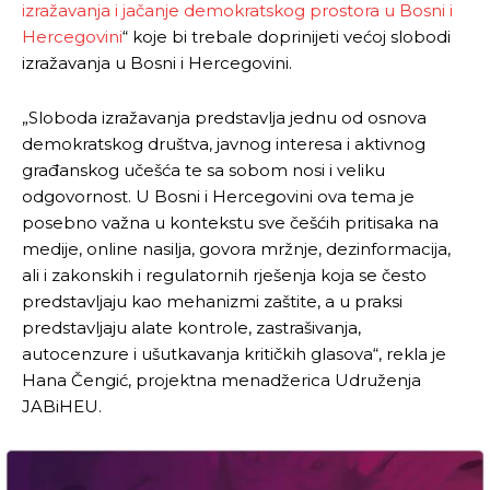
izražavanja i jačanje demokratskog prostora u Bosni i
Hercegovini
“ koje bi trebale doprinijeti većoj slobodi
izražavanja u Bosni i Hercegovini.
„Sloboda izražavanja predstavlja jednu od osnova
demokratskog društva, javnog interesa i aktivnog
građanskog učešća te sa sobom nosi i veliku
odgovornost. U Bosni i Hercegovini ova tema je
posebno važna u kontekstu sve češćih pritisaka na
medije, online nasilja, govora mržnje, dezinformacija,
ali i zakonskih i regulatornih rješenja koja se često
predstavljaju kao mehanizmi zaštite, a u praksi
predstavljaju alate kontrole, zastrašivanja,
autocenzure i ušutkavanja kritičkih glasova“, rekla je
Hana Čengić, projektna menadžerica Udruženja
JABiHEU.