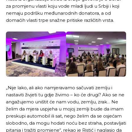
za promjenu vlasti koju vode mladi ljudi u Srbiji i koji
nemaju podršku međunarodnih donatora, a od
domaćih vlasti trpe snažne pritiske različitih vrsta.
„Nije lako, ali ako namjeravamo sačuvati zemlju i
nastaviti živjeti tu gdje živimo – ko će drugi? Ako se ne
angažujemo uništit će nam vodu, zemlju, zrak… Ne
želim da mjera uspjeha u mojoj zemlji bude da imam
preskupi automobil ili sat, nego želim da se osjećam
slobodno, da mogu hodati noću bez straha, postavljati
pitanja i tražiti promjene“, rekao je Ristić i naglasio da