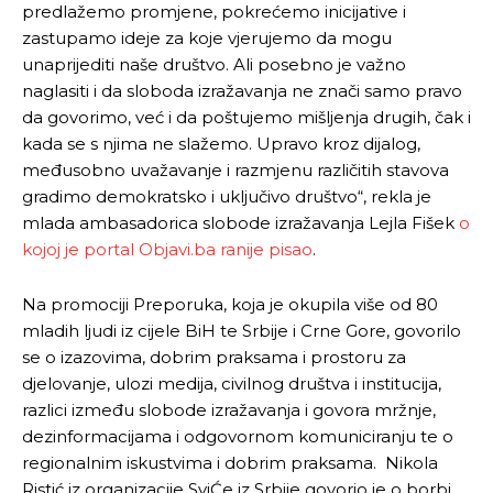
predlažemo promjene, pokrećemo inicijative i
zastupamo ideje za koje vjerujemo da mogu
unaprijediti naše društvo. Ali posebno je važno
naglasiti i da sloboda izražavanja ne znači samo pravo
da govorimo, već i da poštujemo mišljenja drugih, čak i
kada se s njima ne slažemo. Upravo kroz dijalog,
međusobno uvažavanje i razmjenu različitih stavova
gradimo demokratsko i uključivo društvo“, rekla je
mlada ambasadorica slobode izražavanja Lejla Fišek
o
kojoj je portal Objavi.ba ranije pisao
.
Na promociji Preporuka, koja je okupila više od 80
mladih ljudi iz cijele BiH te Srbije i Crne Gore, govorilo
se o izazovima, dobrim praksama i prostoru za
djelovanje, ulozi medija, civilnog društva i institucija,
razlici između slobode izražavanja i govora mržnje,
dezinformacijama i odgovornom komuniciranju te o
regionalnim iskustvima i dobrim praksama. Nikola
Ristić iz organizacije SviĆe iz Srbije govorio je o borbi