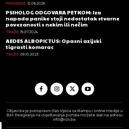
PROMJENE
12.06.2026
PSIHOLOG ODGOVARA PETKOM: Iza
napada panike stoji nedostatak stvarne
povezanosti s nekim ili nečim
TRAŽIŠ
19.07.2024
AEDES ALBOPICTUS: Opasni azijski
tigrasti komarac
TRAŽIŠ
09.10.2023
Objavi.ba je punopravni član Vijeća za štampu i online medije u
BiH. Reagiranja na izvještavanje portala možete slati na adresu
info@vzs.ba.