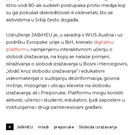
lično vodi 80-ak sudskih postupaka protiv medija koji
su ga pokušali diskreditovati ili oklevetati, što se
aktivistima u Srbiji često događa.
Pusti priču da živi!
Pusti priču da živi!
Udruženje JABiHEU je, u saradnji s WUS Austria i uz
podršku Evropske unije u BiH, kreiralo
digitalnu
Ovim putem želimo da vam se zahvalimo što ste
Ovim putem želimo da vam se zahvalimo što ste
platformu
namijenjenu interaktivnom učenju o
odlučili da pustite Vašu priču da živi, Redakcija
odlučili da pustite Vašu priču da živi, Redakcija
slobodi izražavanja, na kojoj se nalaze primjeri,
Objavi.ba
Objavi.ba
istraživanja o slobodi izražavanja u Bosni i Hercegovini,
„Vodič kroz slobodu izražavanja“ i edukativni
videomaterijali o suzbijanju dezinformacija, govora
mržnje, mizoginije i uticaju klevete na slobodu
[wpuf_form id=”7463”]
[wpuf_form id=”7463”]
izražavanja, ali i Preporuke. Platformu mogu koristiti
aktivisti, učenici i studenti, edukatori, ljudi zaposleni u
institucijama i drugi zainteresovani građani.
#
JaBiHEU
mladi
preporuke
Sloboda izražavanja