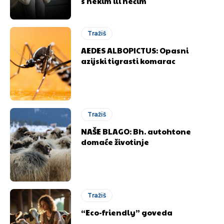
s nekim ili nečim
Tražiš
AEDES ALBOPICTUS: Opasni
azijski tigrasti komarac
Tražiš
NAŠE BLAGO: Bh. autohtone
domaće životinje
Tražiš
“Eco-friendly” goveda