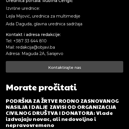
Urednica portala: Rubina Čengić
Izvršne urednice:
Lejla Mijović, urednica za multimedije
Aida Daguda, glavna urednica sadržaja
Kontakt i adresa redakcije:
Tel: +387 33 644 810
Mail: redakcija@objavi.ba
Adresa: Maguda 2A, Sarajevo
Kontaktirajte nas
Morate pročitati
PODRŠKA ZA ŽRTVE RODNO ZASNOVANOG
NASILJA I DALJE ZAVISI OD ORGANIZACIJA
CIVILNOG DRUŠTVA I DONATORA: Vlade
izdvajaju novac, ali nedovoljno i
nepravovremeno