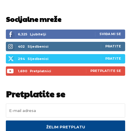
Socijalne mreže
SVIĐA MI SE
6,325
Ljubitelji
PRATITE
402
Sljedbenici
PRATITE
294
Sljedbenici
PRETPLATITE SE
1,690
Pretplatnici
Pretplatite se
ŽELIM PRETPLATU