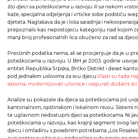
što djeci sa poteškoćama u razvoju ili sa nekom vrsto
[wpuf_form id=”7463”]
[wpuf_form id=”7463”]
kaže, specijalna odjeljenja i vrtićke sobe podstiču sve
djeteta. Naglašava da je i loša saradnja i nekooperacij
prepoznalo kao nepostojeću kategoriju nad kojom će o
manji broj profesionalnih lica obučeno za rad sa dj
Preciznih podatka nema, ali se procjenjuje da je u pr
poteškoćama u razvoju. U BiH je 2003. godine usvoje
entitet Republika Srpska, Brčko Distrikt i deset kanto
pod jednakim uslovima za svu djecu.
Vlasti su tada n
sistema, modernizovati učionice i osigurati dodatni st
Analize su pokazale da djeca sa poteškoćama još uvij
kantonalnom, opštinskom i lokalnom nivou. Sistemi na
te uglavnom nedostupni djeci sa poteškoćama. Ni jav
poteškoćama u razvoju, kao krajnji segment ovog lanc
djecu i omladinu s posebnim potrebama „Los Rosales” 