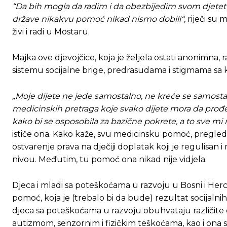
“Da bih mogla da radim i da obezbijedim svom djetetu 
države nikakvu pomoć nikad nismo dobili“
, riječi s
živi i radi u Mostaru.
Majka ove djevojčice, koja je željela ostati anonimn
sistemu socijalne brige, predrasudama i stigmama sa ko
„Moje dijete ne jede samostalno, ne kreće se samostal
medicinskih pretraga koje svako dijete mora da prođe
kako bi se osposobila za bazične pokrete, a to sve mi
ističe ona. Kako kaže, svu medicinsku pomoć, preglede i
ostvarenje prava na dječiji doplatak koji je regulis
nivou. Međutim, tu pomoć ona nikad nije vidjela.
Djeca i mladi sa poteškoćama u razvoju u Bosni i Herceg
pomoć, koja je (trebalo bi da bude) rezultat socijalnih
djeca sa poteškoćama u razvoju obuhvataju različite 
autizmom, senzornim i fizičkim teškoćama, kao i ona s