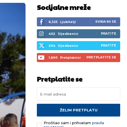
Socijalne mreže
SVIĐA MI SE
6,325
Ljubitelji
PRATITE
402
Sljedbenici
PRATITE
294
Sljedbenici
PRETPLATITE SE
1,690
Pretplatnici
Pretplatite se
ŽELIM PRETPLATU
Pročitao sam i prihvatam
pravila
privatnosti.