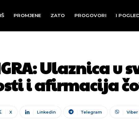
IŠ
PROMJENE
ZATO
PROGOVORI
I POGLE
GRA: Ulaznica u sv
ti i afirmacija čo
X
Linkedin
Telegram
Viber