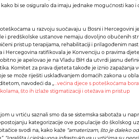
up kako bi se osiguralo da imaju jednake mogućnosti kao i
 poteškoćama u razvoju suočavaju u Bosni i Hercegovini j
le i predškolske ustanove nemaju dovoljno obučenih st
ičeni pristup terapijama, rehabilitaciji i prilagođenim na
 Hercegovina ratifikovala je Konvenciju o pravima djetet
bitno je apelovao je na Vladu BiH da utvrdi jasnu defini
itika. Komitet za prava djeteta takođe je iznio zapažanja 
e se može riješiti usklađivanjem domaćih zakona u oblas
ditetom, navodeći da „
…većina djece s poteškoćama bora
ama, što ih izlaže stigmatizaciji i otežava im pristup
Pusti priču da živi!
Pusti priču da živi!
om u vrtiću saznali smo da se sistemska sabotaža u nap
postojanju kategorizacije ove populacije do školskog uz
ste odlučili da pustite Vašu priču da živi, Redakcija Objavi
ste odlučili da pustite Vašu priču da živi, Redakcija Objavi
spitačice svodi na, kako kaže
“amaterizam, što je daleko od
n”
.
“Igrališta i cjelokupna infrastruktura u vrtićima su nep