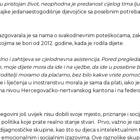
pristojan život, neophodna je predanost cijelog tima ljud
u majke jedanaestogodišnje djevojčice sa posebnim potreb
a, razgovarala je sa nama o svakodnevnim poteškoćama, za
jima se bori od 2012. godine, kada je rodila dijete.
no i zahtijeva se cjelodnevna asistencija. Pored pregleda
, moje dijete mora da ide i na vježbe, da ide u posebne 
 roditelji moramo da plaćamo, bez bilo kakve vrste pomoći
 liječenja u inostranstvu morala je sama da plati, iako je
an i na nivou Hercegovačko-nertvanskog kantona i na fede
ovini još uvijek nisu dobili svoje mjesto, priznanje i soci
 politika koje prate realno stanje stvari. Prvo, važno je r
dijagnostičke skupine, kao što su djeca s intelektualnim
 emocionalnim i socijalnim izazovima. Ove raznolike skup