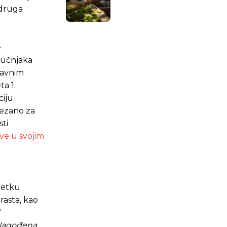
 druga
e
ručnjaka
stavnim
a 1.
ciju
vezano za
ti
ve u svojim
retku
rasta, kao
.ba
.ba
rilagođena,