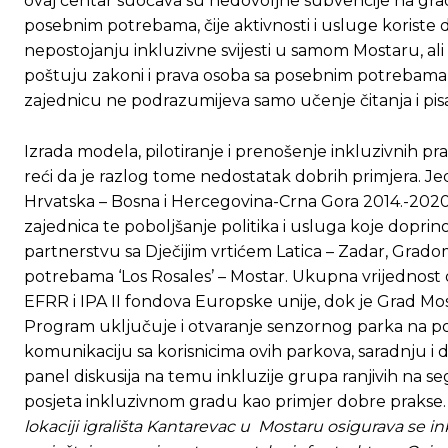
ovaj centar suočava su nedovoljne subvencije na grads
posebnim potrebama, čije aktivnosti i usluge koriste dj
nepostojanju inkluzivne svijesti u samom Mostaru, ali i
poštuju zakoni i prava osoba sa posebnim potrebama 
zajednicu ne podrazumijeva samo učenje čitanja i pisan
Izrada modela, pilotiranje i prenošenje inkluzivnih p
reći da je razlog tome nedostatak dobrih primjera. J
Hrvatska – Bosna i Hercegovina-Crna Gora 2014.-2020.,
zajednica te poboljšanje politika i usluga koje doprin
partnerstvu sa Dječijim vrtićem Latica – Zadar, Gra
potrebama ‘Los Rosales’ – Mostar. Ukupna vrijednost 
EFRR i IPA II fondova Europske unije, dok je Grad Mo
Program uključuje i otvaranje senzornog parka na po
komunikaciju sa korisnicima ovih parkova, saradnju i d
panel diskusija na temu inkluzije grupa ranjivih na s
posjeta inkluzivnom gradu kao primjer dobre prakse
lokaciji igrališta Kantarevac u Mostaru osigurava se i