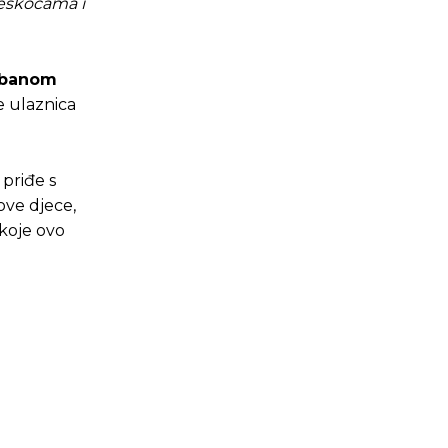
teškoćama i
urbanom
e ulaznica
 priđe s
 ove djece,
 koje ovo