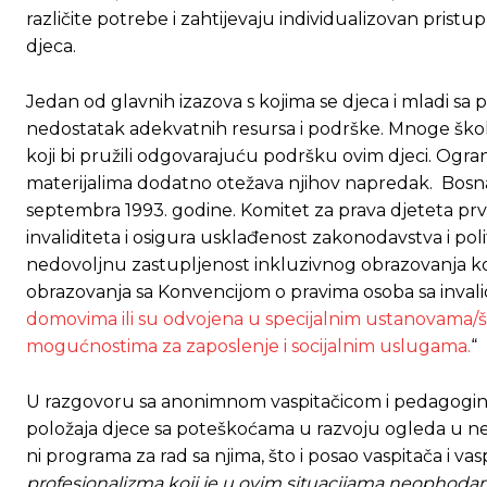
različite potrebe i zahtijevaju individualizovan prist
djeca.
Jedan od glavnih izazova s kojima se djeca i mladi sa
nedostatak adekvatnih resursa i podrške. Mnoge ško
koji bi pružili odgovarajuću podršku ovim djeci. Ogran
materijalima dodatno otežava njihov napredak. Bosna i
septembra 1993. godine. Komitet za prava djeteta prvo
invaliditeta i osigura usklađenost zakonodavstva i pol
nedovoljnu zastupljenost inkluzivnog obrazovanja koj
obrazovanja sa Konvencijom o pravima osoba sa invali
domovima ili su odvojena u specijalnim ustanovama/škol
mogućnostima za zaposlenje i socijalnim uslugama.
“
U razgovoru sa anonimnom vaspitačicom i pedagoginj
položaja djece sa poteškoćama u razvoju ogleda u ne
Ovim putem želimo da vam se zahvalimo što 
Ovim putem želimo da vam se zahvalimo što 
ni programa za rad sa njima, što i posao vaspitača i va
profesionalizma koji je u ovim situacijama neophoda