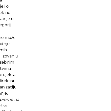
sa
e i o
jek ne
vanje u
goriji.
 ne može
adnje
vnih
alizovan u
osebnim
stvima
projekta.
direktnu
anizaciju
nje,
 opreme na
ć se