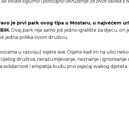
se stvara sigurno i poticajno okruženje za život osoba s 
avo je prvi park ovog tipa u Mostaru, u najvećem 
BiH.
Ovaj park nije samo još jedno igralište za djecu, on j
još jedna prilika ovom društvu.
koćama u razvoju) osjete sve. Osjete kad im na ulici neko
em cijelog društva, nerazumijevanje, neznanje i ignorisanje
da solidarnost i empatija budu prvi osjećaj svakog djeteta