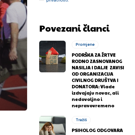
Povezani članci
Promjene
PODRŠKA ZA ŽRTVE
RODNO ZASNOVANOG
NASILJA I DALJE ZAVISI
OD ORGANIZACIJA
CIVILNOG DRUŠTVA I
DONATORA: Vlade
izdvajaju novac, ali
nedovoljno i
nepravovremeno
Tražiš
PSIHOLOG ODGOVARA