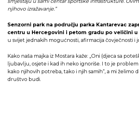
smještaju u sami centar sportske infrastrukture. Ovim 
njihovo izražavanje.”
Senzorni park na području parka Kantarevac zapr
centru u Hercegovini i petom gradu po veličini u 
u svijet jednakih mogućnosti, afirmacija čovječnosti i 
Kako naša majka iz Mostara kaže: „Oni (djeca sa poteš
ljubavlju, osjete i kad ih neko ignoriše. I to je probl
kako njihovih potreba, tako i njih samih“, a mi želimo 
društvo budi.