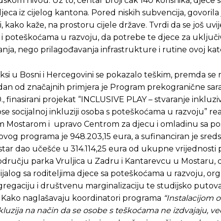
kom nivou. Uz to, centar broji čak 140 korisnika, djece 
eca iz cijelog kantona. Pored niskih subvencija, govorila j
, kako kaže, na prostoru cijele države. Tvrdi da se još uvi
i poteškoćama u razvoju, da potrebe te djece za uključi
ja, nego prilagođavanja infrastrukture i rutine ovoj kate
raksi u Bosni i Hercegovini se pokazalo teškim, premda se
edan od značajnih primjera je Program prekogranične sar
 finasirani projekat “INCLUSIVE PLAY – stvaranje inkluzi
ose socijalnoj inkluziji osoba s poteškoćama u razvoju” re
dom Mostarom i upravo Centrom za djecu i omladinu sa p
ovog programa je 948.203,15 eura, a sufinanciran je sred
star dao učešće u 314.114,25 eura od ukupne vrijednosti 
dručju parka Vruljica u Zadru i Kantarevcu u Mostaru, 
ijalog sa roditeljima djece sa poteškoćama u razvoju, org
egregaciju i društvenu marginalizaciju te studijsko putova
. Kako naglašavaju koordinatori programa
“Instalacijom
nkluzija na način da se osobe s teškoćama ne izdvajaju, ve