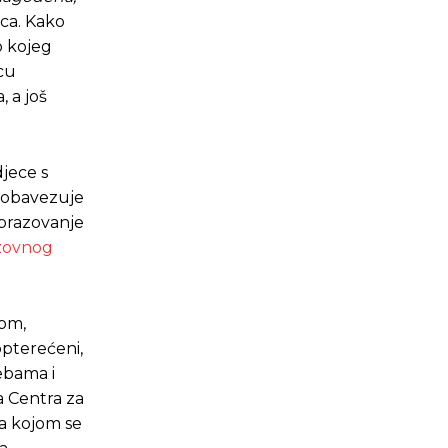
ica. Kako
o kojeg
ecu
 a još
jece s
i obavezuje
obrazovanje
azovnog
nom,
opterećeni,
ebama i
a Centra za
sa kojom se