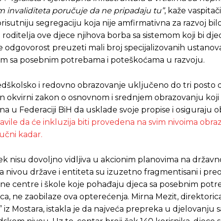
m invaliditeta poručuje da ne pripadaju tu”
, kaže vaspitač
prisutniju segregaciju koja nije amfirmativna za razvoj bil
a roditelja ove djece njihova borba sa sistemom koji bi dj
dgovorost preuzeti mali broj specijalizovanih ustanova,
ecom sa posebnim potrebama i poteškoćama u razvoju.
edškolsko i redovno obrazovanje uključeno do tri posto d
n okvirni zakon o osnovnom i srednjem obrazovanju koj
na u Federaciji BiH da usklade svoje propise i osiguraju 
ajavile da će inkluzija biti provedena na svim nivoima obr
ručni kadar.
ek nisu dovoljno vidljiva u akcionim planovima na držav
 nivou države i entiteta su izuzetno fragmentisani i pre
ne centre i škole koje pohađaju djeca sa posebnim potr
a, ne zaobilaze ova opterećenja. Mirna Mezit, direktoric
iz Mostara, istakla je da najveća prepreka u djelovanju 