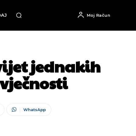
DAJ
Moj Račun
ijet jednakih
vječnosti
WhatsApp