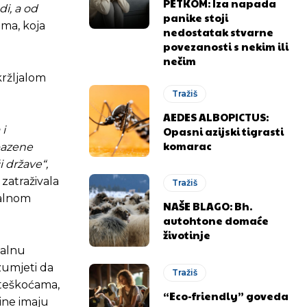
PETKOM: Iza napada
i, a od
panike stoji
ama, koja
nedostatak stvarne
povezanosti s nekim ili
nečim
kržljalom
Tražiš
AEDES ALBOPICTUS:
 i
Opasni azijski tigrasti
komarac
bazene
 države“,
 zatraživala
Tražiš
ralnom
NAŠE BLAGO: Bh.
autohtone domaće
životinje
jalnu
azumjeti da
Tražiš
 teškoćama,
“Eco-friendly” goveda
ine imaju