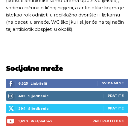
(koristiti antibiotike samo prema uputstvu ljekara),
vodimo računa o ličnoj higijeni, a antibiotike kojima je
istekao rok odnijeti u reciklažno dvorište ili ljekarnu
(na bacati u smeće, WC školjku i sl. jer će na taj način
taj antibiotik dospjeti u okoliš).
Socijalne mreže
SVIĐA MI SE
6,325
Ljubitelji
PRATITE
402
Sljedbenici
PRATITE
294
Sljedbenici
PRETPLATITE SE
1,690
Pretplatnici