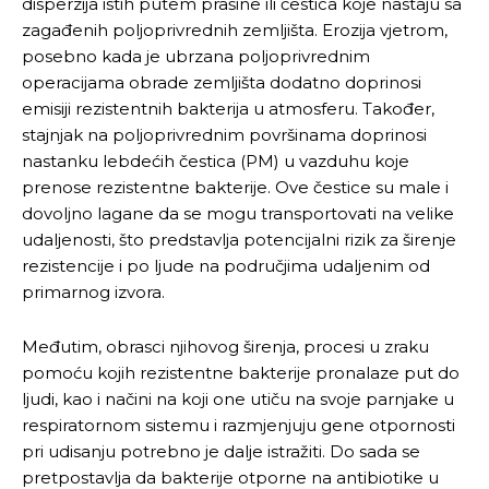
Ovim putem želimo da vam se zahvalimo što ste
Ovim putem želimo da vam se zahvalimo što ste
disperzija istih putem prašine ili čestica koje nastaju sa
odlučili da pustite Vašu priču da živi, Redakcija
odlučili da pustite Vašu priču da živi, Redakcija
zagađenih poljoprivrednih zemljišta. Erozija vjetrom,
Objavi.ba
Objavi.ba
posebno kada je ubrzana poljoprivrednim
operacijama obrade zemljišta dodatno doprinosi
emisiji rezistentnih bakterija u atmosferu. Također,
stajnjak na poljoprivrednim površinama doprinosi
[wpuf_form id=”7463”]
[wpuf_form id=”7463”]
nastanku lebdećih čestica (PM) u vazduhu koje
prenose rezistentne bakterije. Ove čestice su male i
dovoljno lagane da se mogu transportovati na velike
udaljenosti, što predstavlja potencijalni rizik za širenje
rezistencije i po ljude na područjima udaljenim od
primarnog izvora.
Međutim, obrasci njihovog širenja, procesi u zraku
pomoću kojih rezistentne bakterije pronalaze put do
ljudi, kao i načini na koji one utiču na svoje parnjake u
respiratornom sistemu i razmjenjuju gene otpornosti
pri udisanju potrebno je dalje istražiti. Do sada se
pretpostavlja da bakterije otporne na antibiotike u