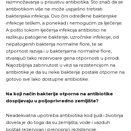
razmnožavanja u prisustvu antibiotika. Što znači da se
antibiotikom više ne može uspješno tretirati
bakterijska infekcija. Ovo čini određene bakterijske
infekcije teškim, a ponekad i nemogućim za liječenje.
A pošto tokom liječenja infekcija antibiotici ne
razlikuju patogene bakterije, uzročnike infekcije, od
nepatogenih bakterija normalne flore, te se
otpornost razvija i u bakterijama normalne flore,
stvarajući tako rezervoare gena otpornosti u prirodi.
Najozbiljnija zabrinutost u vezi sa rezistencijom na
antibiotike je da su neke bakterije postale otporne na
gotovo sve lako dostupne antibiotike.
Na koji na
čin bakterije otporne na antibiotike
dospijevaju u poljoprivredno zemljište?
Neadekvatna upotreba antibiotika kod ljudi i životinja
dovela je do toga da su zemljišta, vode i vazduh
postali rezervoari i prenosnici rezistencije.