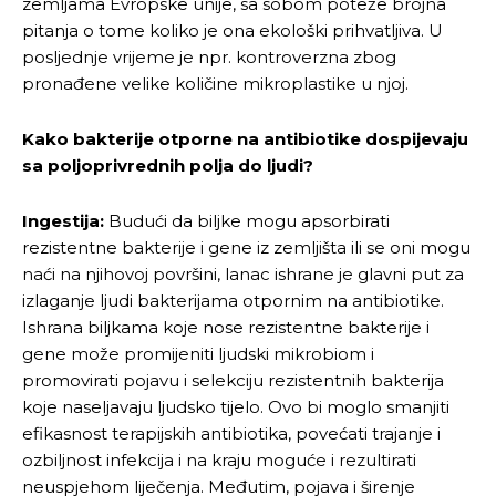
zemljama Evropske unije, sa sobom poteže brojna
pitanja o tome koliko je ona ekološki prihvatljiva. U
posljednje vrijeme je npr. kontroverzna zbog
pronađene velike količine mikroplastike u njoj.
Kako bakterije otporne na antibiotike dospijevaju
sa poljoprivrednih polja do ljudi?
Ingestija:
Budući da biljke mogu apsorbirati
rezistentne bakterije i gene iz zemljišta ili se oni mogu
naći na njihovoj površini, lanac ishrane je glavni put za
izlaganje ljudi bakterijama otpornim na antibiotike.
Ishrana biljkama koje nose rezistentne bakterije i
gene može promijeniti ljudski mikrobiom i
promovirati pojavu i selekciju rezistentnih bakterija
koje naseljavaju ljudsko tijelo. Ovo bi moglo smanjiti
efikasnost terapijskih antibiotika, povećati trajanje i
ozbiljnost infekcija i na kraju moguće i rezultirati
neuspjehom liječenja. Međutim, pojava i širenje