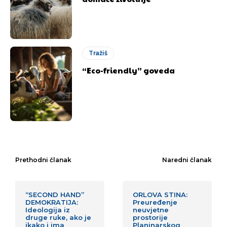
Tražiš
“Eco-friendly” goveda
Prethodni članak
Naredni članak
“SECOND HAND”
ORLOVA STINA:
DEMOKRATIJA:
Preuređenje
Ideologija iz
neuvjetne
druge ruke, ako je
prostorije
ikako i ima
Planinarskog