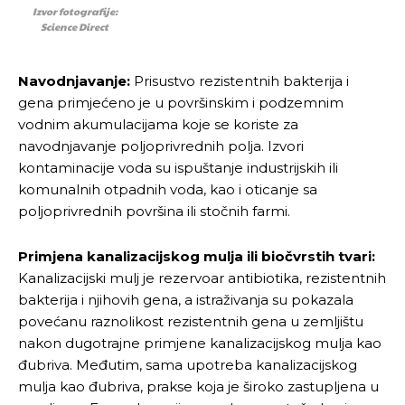
Izvor fotografije:
Science Direct
Navodnjavanje:
Prisustvo rezistentnih bakterija i
gena primjećeno je u površinskim i podzemnim
vodnim akumulacijama koje se koriste za
navodnjavanje poljoprivrednih polja. Izvori
kontaminacije voda su ispuštanje industrijskih ili
komunalnih otpadnih voda, kao i oticanje sa
poljoprivrednih površina ili stočnih farmi.
Primjena kanalizacijskog mulja ili biočvrstih tvari:
Kanalizacijski mulj je rezervoar antibiotika, rezistentnih
bakterija i njihovih gena, a istraživanja su pokazala
povećanu raznolikost rezistentnih gena u zemljištu
nakon dugotrajne primjene kanalizacijskog mulja kao
đubriva. Međutim, sama upotreba kanalizacijskog
mulja kao đubriva, prakse koja je široko zastupljena u