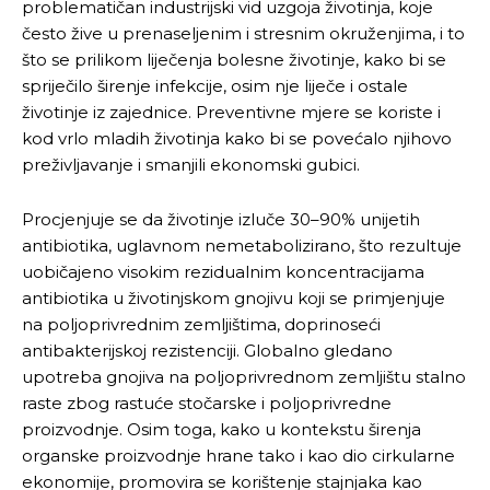
problematičan industrijski vid uzgoja životinja, koje
često žive u prenaseljenim i stresnim okruženjima, i to
što se prilikom liječenja bolesne životinje, kako bi se
spriječilo širenje infekcije, osim nje liječe i ostale
životinje iz zajednice. Preventivne mjere se koriste i
kod vrlo mladih životinja kako bi se povećalo njihovo
preživljavanje i smanjili ekonomski gubici.
Procjenjuje se da životinje izluče 30–90% unijetih
antibiotika, uglavnom nemetabolizirano, što rezultuje
uobičajeno visokim rezidualnim koncentracijama
antibiotika u životinjskom gnojivu koji se primjenjuje
na poljoprivrednim zemljištima, doprinoseći
antibakterijskoj rezistenciji. Globalno gledano
upotreba gnojiva na poljoprivrednom zemljištu stalno
raste zbog rastuće stočarske i poljoprivredne
proizvodnje. Osim toga, kako u kontekstu širenja
organske proizvodnje hrane tako i kao dio cirkularne
ekonomije, promovira se korištenje stajnjaka kao