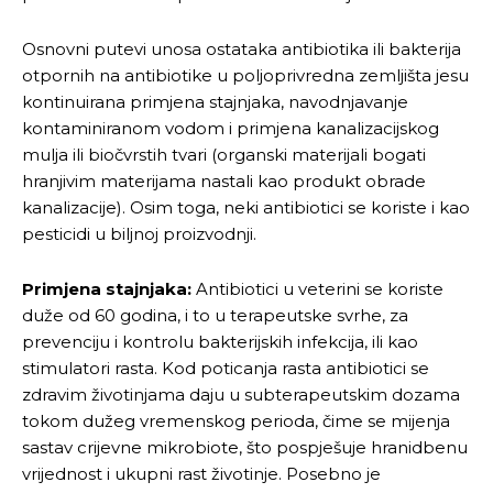
Osnovni putevi unosa ostataka antibiotika ili bakterija
otpornih na antibiotike u poljoprivredna zemljišta jesu
kontinuirana primjena stajnjaka, navodnjavanje
kontaminiranom vodom i primjena kanalizacijskog
mulja ili biočvrstih tvari (organski materijali bogati
hranjivim materijama nastali kao produkt obrade
kanalizacije). Osim toga, neki antibiotici se koriste i kao
pesticidi u biljnoj proizvodnji.
Primjena stajnjaka:
Antibiotici u veterini se koriste
duže od 60 godina, i to u terapeutske svrhe, za
prevenciju i kontrolu bakterijskih infekcija, ili kao
stimulatori rasta. Kod poticanja rasta antibiotici se
zdravim životinjama daju u subterapeutskim dozama
tokom dužeg vremenskog perioda, čime se mijenja
sastav crijevne mikrobiote, što pospješuje hranidbenu
vrijednost i ukupni rast životinje. Posebno je