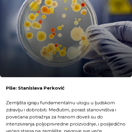
Piše: Stanislava Perković
Zemljišta igraju fundamentalnu ulogu u ljudskom
zdravlju i dobrobiti. Međutim, porast stanovništva i
povećana potražnja za hranom doveli su do
intenziviranja poljoprivredne proizvodnje, i posljedično
većeg stresa na zemljište, njegove sve veće