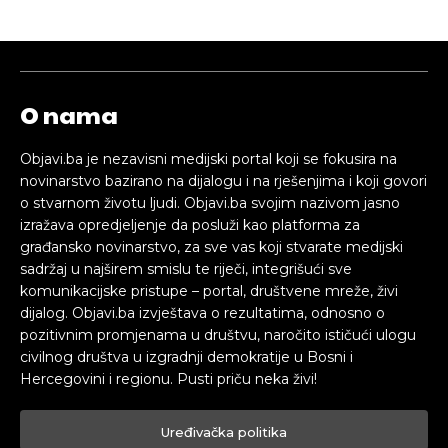
O nama
Objavi.ba je nezavisni medijski portal koji se fokusira na
novinarstvo bazirano na dijalogu i na rješenjima i koji govori
o stvarnom životu ljudi. Objavi.ba svojim nazivom jasno
izražava opredjeljenje da posluži kao platforma za
građansko novinarstvo, za sve vas koji stvarate medijski
sadržaj u najširem smislu te riječi, integrišući sve
komunikacijske pristupe – portal, društvene mreže, živi
dijalog. Objavi.ba izvještava o rezultatima, odnosno o
pozitivnim promjenama u društvu, naročito ističući ulogu
civilnog društva u izgradnji demokratije u Bosni i
Hercegovini i regionu. Pusti priču neka živi!
Uređivačka politika