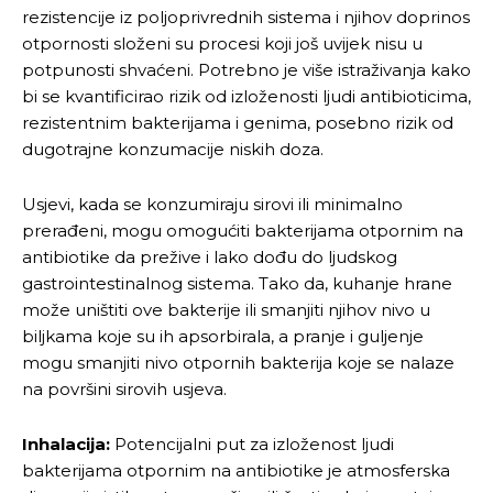
rezistencije iz poljoprivrednih sistema i njihov doprinos
otpornosti složeni su procesi koji još uvijek nisu u
potpunosti shvaćeni. Potrebno je više istraživanja kako
bi se kvantificirao rizik od izloženosti ljudi antibioticima,
rezistentnim bakterijama i genima, posebno rizik od
dugotrajne konzumacije niskih doza.
Usjevi, kada se konzumiraju sirovi ili minimalno
prerađeni, mogu omogućiti bakterijama otpornim na
antibiotike da prežive i lako dođu do ljudskog
gastrointestinalnog sistema. Tako da, kuhanje hrane
može uništiti ove bakterije ili smanjiti njihov nivo u
biljkama koje su ih apsorbirala, a pranje i guljenje
mogu smanjiti nivo otpornih bakterija koje se nalaze
na površini sirovih usjeva.
Pusti priču da živi!
Pusti priču da živi!
Inhalacija:
Potencijalni put za izloženost ljudi
bakterijama otpornim na antibiotike je atmosferska