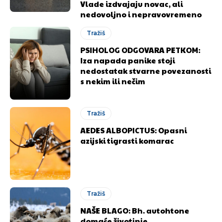
Vlade izdvajaju novac, ali
nedovoljno i nepravovremeno
Tražiš
PSIHOLOG ODGOVARA PETKOM:
Iza napada panike stoji
nedostatak stvarne povezanosti
s nekim ili nečim
Tražiš
AEDES ALBOPICTUS: Opasni
azijski tigrasti komarac
Tražiš
NAŠE BLAGO: Bh. autohtone
domaće životinje