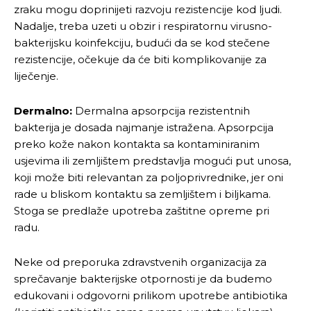
zraku mogu doprinijeti razvoju rezistencije kod ljudi.
Nadalje, treba uzeti u obzir i respiratornu virusno-
bakterijsku koinfekciju, budući da se kod stečene
rezistencije, očekuje da će biti komplikovanije za
liječenje.
Dermalno:
Dermalna apsorpcija rezistentnih
bakterija je dosada najmanje istražena. Apsorpcija
preko kože nakon kontakta sa kontaminiranim
usjevima ili zemljištem predstavlja mogući put unosa,
koji može biti relevantan za poljoprivrednike, jer oni
rade u bliskom kontaktu sa zemljištem i biljkama.
Stoga se predlaže upotreba zaštitne opreme pri
radu.
Neke od preporuka zdravstvenih organizacija za
sprečavanje bakterijske otpornosti je da budemo
edukovani i odgovorni prilikom upotrebe antibiotika