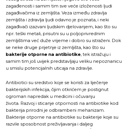
zagađenosti i samim tim sve veće izloženosti ljudi
zagađivačima iz zemljišta. Veza između zdravlja
zemljišta i zdravlja ljudi odavno je poznata, i neki
zagađivači izazvani ljudskim djelovanjem, kao što su
npr. teški metali, prisutni su u poljoprivrednim
zemljištima već duže vrijeme i dobro su istraženi. Dok
se neke druge prijetnje iz zemljišta, kao što su
bakterije otporne na antibiotike
, tek istražuju i
samim tim još uvijek predstavljaju veliku nepoznanicu
u smislu potencijalnih uticaja na zdravlje.
Antibiotici su sredstvo koje se koristi za liječenje
bakterijskih infekcija, čijim otkrićem je postignut
ogroman napredak u medicini i očuvanju
života. Razvoj i sticanje otpornosti na antibiotike kod
bakterija prirodni je odbrambeni mehanizam.
Bakterije otporne na antibiotike su bakterije koje su
razvile sposobnost preživljavanja i daljeg