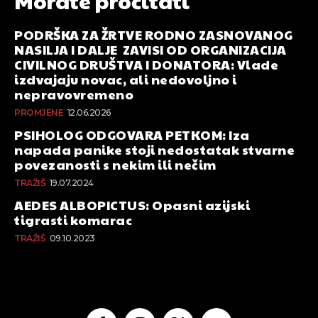
Morate pročitati
PODRŠKA ZA ŽRTVE RODNO ZASNOVANOG
NASILJA I DALJE ZAVISI OD ORGANIZACIJA
CIVILNOG DRUŠTVA I DONATORA: Vlade
izdvajaju novac, ali nedovoljno i
nepravovremeno
PROMJENE
12.06.2026
PSIHOLOG ODGOVARA PETKOM: Iza
napada panike stoji nedostatak stvarne
povezanosti s nekim ili nečim
TRAŽIŠ
19.07.2024
AEDES ALBOPICTUS: Opasni azijski
tigrasti komarac
TRAŽIŠ
09.10.2023