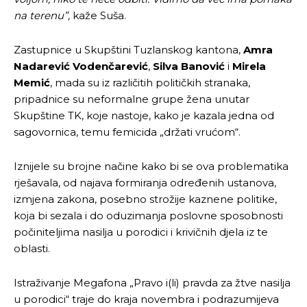
na terenu”,
kaže Suša.
odlučili da pustite Vašu priču da živi, Redakcija
odlučili da pustite Vašu priču da živi, Redakcija
Objavi.ba
Objavi.ba
Zastupnice u Skupštini Tuzlanskog kantona,
Amra
Nadarević Vodenčarević
,
Silva Banović
i
Mirela
Memić
, mada su iz različitih političkih stranaka,
[wpuf_form id=”7463”]
[wpuf_form id=”7463”]
pripadnice su neformalne grupe žena unutar
Skupštine TK, koje nastoje, kako je kazala jedna od
sagovornica, temu femicida „držati vrućom“.
Iznijele su brojne načine kako bi se ova problematika
rješavala, od najava formiranja određenih ustanova,
izmjena zakona, posebno strožije kaznene politike,
koja bi sezala i do oduzimanja poslovne sposobnosti
počiniteljima nasilja u porodici i krivičnih djela iz te
oblasti.
Istraživanje Megafona „Pravo i(li) pravda za žtve nasilja
u porodici“ traje do kraja novembra i podrazumijeva