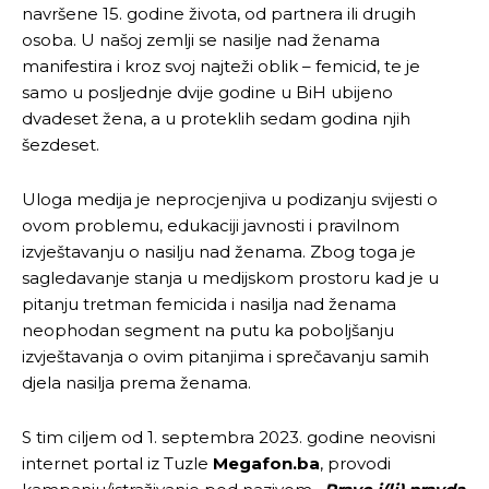
navršene 15. godine života, od partnera ili drugih
osoba. U našoj zemlji se nasilje nad ženama
manifestira i kroz svoj najteži oblik – femicid, te je
samo u posljednje dvije godine u BiH ubijeno
dvadeset žena, a u proteklih sedam godina njih
šezdeset.
Uloga medija je neprocjenjiva u podizanju svijesti o
ovom problemu, edukaciji javnosti i pravilnom
izvještavanju o nasilju nad ženama. Zbog toga je
sagledavanje stanja u medijskom prostoru kad je u
pitanju tretman femicida i nasilja nad ženama
neophodan segment na putu ka poboljšanju
izvještavanja o ovim pitanjima i sprečavanju samih
djela nasilja prema ženama.
S tim ciljem od 1. septembra 2023. godine neovisni
internet portal iz Tuzle
Megafon.ba
, provodi