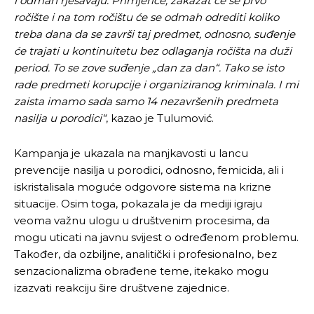
i odmah rješavaju. Primjerice, zakazat će se prvo
ročište i na tom ročištu će se odmah odrediti koliko
treba dana da se završi taj predmet, odnosno, suđenje
će trajati u kontinuitetu bez odlaganja ročišta na duži
period. To se zove suđenje „dan za dan“. Tako se isto
rade predmeti korupcije i organiziranog kriminala. I mi
zaista imamo sada samo 14 nezavršenih predmeta
nasilja u porodici“
, kazao je Tulumović.
Kampanja je ukazala na manjkavosti u lancu
prevencije nasilja u porodici, odnosno, femicida, ali i
iskristalisala moguće odgovore sistema na krizne
situacije. Osim toga, pokazala je da mediji igraju
veoma važnu ulogu u društvenim procesima, da
mogu uticati na javnu svijest o određenom problemu.
Također, da ozbiljne, analitički i profesionalno, bez
senzacionalizma obrađene teme, itekako mogu
izazvati reakciju šire društvene zajednice.