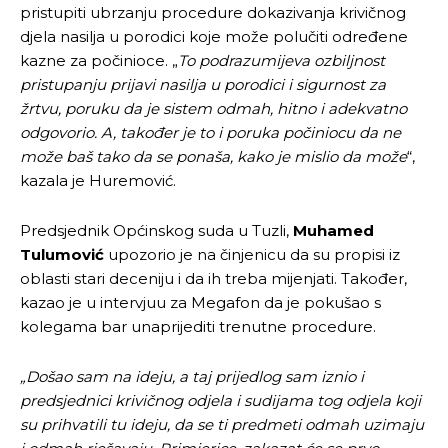
pristupiti ubrzanju procedure dokazivanja krivičnog
djela nasilja u porodici koje može polučiti određene
kazne za počinioce. „
To podrazumijeva ozbiljnost
pristupanju prijavi nasilja u porodici i sigurnost za
žrtvu, poruku da je sistem odmah, hitno i adekvatno
odgovorio. A, također je to i poruka počiniocu da ne
može baš tako da se ponaša, kako je mislio da može
“,
kazala je Huremović.
Predsjednik Općinskog suda u Tuzli,
Muhamed
Tulumović
upozorio je na činjenicu da su propisi iz
oblasti stari deceniju i da ih treba mijenjati. Također,
kazao je u intervjuu za Megafon da je pokušao s
kolegama bar unaprijediti trenutne procedure.
„Došao sam na ideju, a taj prijedlog sam iznio i
predsjednici krivičnog odjela i sudijama tog odjela koji
su prihvatili tu ideju, da se ti predmeti odmah uzimaju