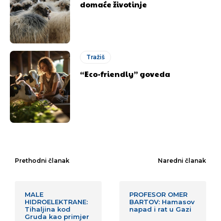
domaće životinje
Tražiš
“Eco-friendly” goveda
Prethodni članak
Naredni članak
MALE
PROFESOR OMER
HIDROELEKTRANE:
BARTOV: Hamasov
Tihaljina kod
napad i rat u Gazi
Gruda kao primjer