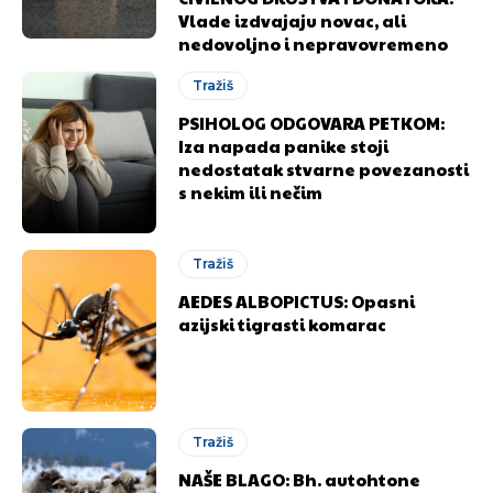
Vlade izdvajaju novac, ali
nedovoljno i nepravovremeno
Tražiš
PSIHOLOG ODGOVARA PETKOM:
Iza napada panike stoji
nedostatak stvarne povezanosti
s nekim ili nečim
Tražiš
AEDES ALBOPICTUS: Opasni
azijski tigrasti komarac
Tražiš
NAŠE BLAGO: Bh. autohtone