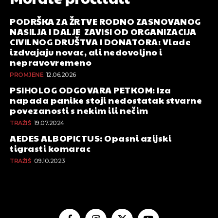
PODRŠKA ZA ŽRTVE RODNO ZASNOVANOG
NASILJA I DALJE ZAVISI OD ORGANIZACIJA
CIVILNOG DRUŠTVA I DONATORA: Vlade
izdvajaju novac, ali nedovoljno i
nepravovremeno
PROMJENE
12.06.2026
PSIHOLOG ODGOVARA PETKOM: Iza
napada panike stoji nedostatak stvarne
povezanosti s nekim ili nečim
TRAŽIŠ
19.07.2024
AEDES ALBOPICTUS: Opasni azijski
tigrasti komarac
TRAŽIŠ
09.10.2023