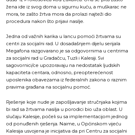
žena ide iz svog doma u sigurnu kuću, a muškarac ne
mora, te zašto žrtva mora da prolazi najteži dio
procedura nakon što prijavi nasilje.
Jedna od važnih karika u lancu pomoći žrtvama su
centri za socijalni rad. U dosadašnjem dijelu serijala
Megafona razgovarano je sa odgovornima u centrima
za socijalni rad u Gradačcu, Tuzli i Kalesiji. Svi
sagovornici/ce upozoravaju na nedostatak ljudskih
kapaciteta centara, odnosno, preopterećenost
uposlenika obavezama iz federalnih zakona o raznim
pravima građana na socijalnu pomoć.
Rješenje koje nude je zapošljavanje stručnjaka kojima
bi rad sa žrtvama nasilja u porodici bio uža oblast. U
slučaju Kalesije, počeli su sa implementacijom jednog
od ponuđenih rješenja. Naime, u Općinskom vijeću
Kalesija usvojena je inicijativa da pri Centru za socijalni