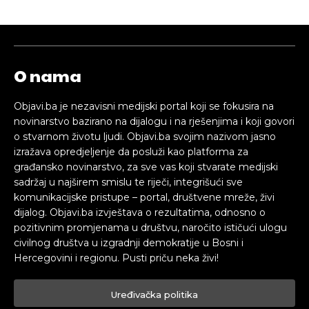
O nama
Objavi.ba je nezavisni medijski portal koji se fokusira na
novinarstvo bazirano na dijalogu i na rješenjima i koji govori
o stvarnom životu ljudi. Objavi.ba svojim nazivom jasno
izražava opredjeljenje da posluži kao platforma za
građansko novinarstvo, za sve vas koji stvarate medijski
sadržaj u najširem smislu te riječi, integrišući sve
komunikacijske pristupe – portal, društvene mreže, živi
dijalog. Objavi.ba izvještava o rezultatima, odnosno o
pozitivnim promjenama u društvu, naročito ističući ulogu
civilnog društva u izgradnji demokratije u Bosni i
Hercegovini i regionu. Pusti priču neka živi!
Uređivačka politika