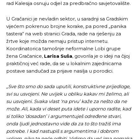
rad Kalesija osnuju odjel za predbračno savjetovalište.
U Gračanici je nevladin sektor, u saradnji sa Gradskim
vijećem pokrenuo brojne korake, pa pored „panika
tastera“ na web stranici Grada, rade na rješenju za
žrtve koje možda nemaju pristup internetu.
Koordinatorica tamošnje neformalne Lobi grupe
žena Gračanice,
Larisa Suša
, govorila je o ideji na čijoj
praktičnoj već rade, da se u lokalnim zajednicama
postave sandučad za prijave nasilja u porodici.
„Sve što smo do sada uputili, konstruktivne prijedloge,
svi su usvojeni. Ne uvijek u obliku kakav mi želimo, ali
su usvojeni. Svaka vlast ‘na prvu’ kaže za nešto da ne
može. Ali, kada vi deset puta idete i uporno radite, kad
Pusti priču da živi!
Pusti priču da živi!
si toliko ‘dosadan’ i argumentuješ određene stvari,
onda ljudi jednostavno vide da za to što tražiš ima
potrebe. I kad nastupiš s argumentima i dobrom
voljom, niko te neće odbiti. Vidimo da već ima pomaka
Ovim putem želimo da vam se zahvalimo što ste
Ovim putem želimo da vam se zahvalimo što ste