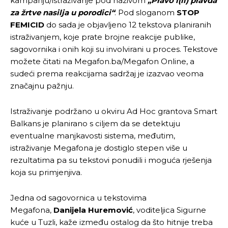
kampanju/istraživanje pod nazivom
„Pravo i(li) pravda
za žrtve nasilja u porodici“
. Pod sloganom
STOP
FEMICID
do sada je objavljeno 12 tekstova planiranih
istraživanjem, koje prate brojne reakcije publike,
sagovornika i onih koji su involvirani u proces. Tekstove
možete čitati na Megafon.ba/Megafon Online, a
sudeći prema reakcijama sadržaj je izazvao veoma
značajnu pažnju.
Istraživanje podržano u okviru Ad Hoc grantova Smart
Balkans je planirano s ciljem da se detektuju
eventualne manjkavosti sistema, međutim,
istraživanje Megafona je dostiglo stepen više u
rezultatima pa su tekstovi ponudili i moguća rješenja
koja su primjenjiva.
Jedna od sagovornica u tekstovima
Megafona,
Danijela Huremović
, voditeljica Sigurne
kuće u Tuzli, kaže između ostalog da što hitnije treba