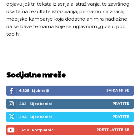
objavu još tri teksta iz serijala istraživanja, te završnog
osvrta na rezultate istraživanja, primarno na značaj
medijske kampanje koja dodatno animira nadležne
da se bave temama koje se uglavnom „guraju pod
tepih“.
Socijalne mreže
SVIĐA MI SE
6,325
Ljubitelji
PRATITE
402
Sljedbenici
PRATITE
294
Sljedbenici
PRETPLATITE SE
1,690
Pretplatnici