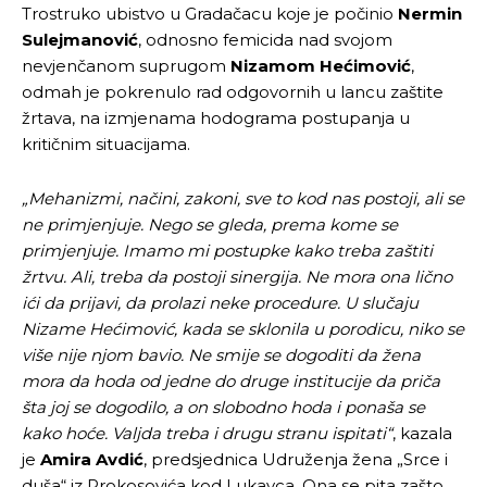
Trostruko ubistvo u Gradačacu koje je počinio
Nermin
Sulejmanović
, odnosno femicida nad svojom
nevjenčanom suprugom
Nizamom Hećimović
,
odmah je pokrenulo rad odgovornih u lancu zaštite
žrtava, na izmjenama hodograma postupanja u
kritičnim situacijama.
„Mehanizmi, načini, zakoni, sve to kod nas postoji, ali se
ne primjenjuje. Nego se gleda, prema kome se
primjenjuje. Imamo mi postupke kako treba zaštiti
žrtvu. Ali, treba da postoji sinergija. Ne mora ona lično
ići da prijavi, da prolazi neke procedure. U slučaju
Nizame Hećimović, kada se sklonila u porodicu, niko se
više nije njom bavio. Ne smije se dogoditi da žena
mora da hoda od jedne do druge institucije da priča
šta joj se dogodilo, a on slobodno hoda i ponaša se
kako hoće. Valjda treba i drugu stranu ispitati“
, kazala
je
Amira Avdić
, predsjednica Udruženja žena „Srce i
duša“ iz Prokosovića kod Lukavca. Ona se pita zašto