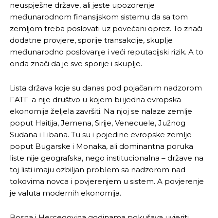
neuspješne države, ali jeste upozorenje
međunarodnom finansijskom sistemu da sa tom
zemljom treba poslovati uz povećani oprez. To znači
dodatne provjere, sporije transakcije, skuplje
međunarodno poslovanje i veći reputacijski rizik. A to
onda znači da je sve sporije i skuplje.
Lista država koje su danas pod pojačanim nadzorom
FATF-a nije društvo u kojem bi ijedna evropska
ekonomija željela završiti. Na njoj se nalaze zemlje
poput Haitija, Jemena, Sirije, Venecuele, Južnog
Sudana i Libana. Tu su i pojedine evropske zemlje
poput Bugarske i Monaka, ali dominantna poruka
liste nije geografska, nego institucionalna – države na
toj listi imaju ozbiljan problem sa nadzorom nad
tokovima novca i povjerenjem u sistem. A povjerenje
je valuta modernih ekonomija.
Bosna i Hercegovina godinama pokušava uvjeriti