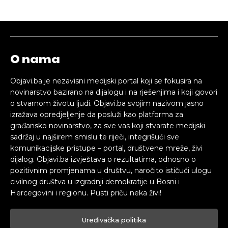
O nama
Objavi.ba je nezavisni medijski portal koji se fokusira na
novinarstvo bazirano na dijalogu i na rješenjima i koji govori
o stvarnom životu ljudi. Objavi.ba svojim nazivom jasno
izražava opredjeljenje da posluži kao platforma za
građansko novinarstvo, za sve vas koji stvarate medijski
sadržaj u najširem smislu te riječi, integrišući sve
komunikacijske pristupe – portal, društvene mreže, živi
dijalog. Objavi.ba izvještava o rezultatima, odnosno o
pozitivnim promjenama u društvu, naročito ističući ulogu
civilnog društva u izgradnji demokratije u Bosni i
Hercegovini i regionu. Pusti priču neka živi!
Uređivačka politika