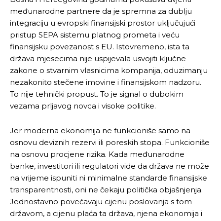
međunarodne partnere da je spremna za dublju
integraciju u evropski finansijski prostor uključujući
pristup SEPA sistemu platnog prometa i veću
finansijsku povezanost s EU. Istovremeno, ista ta
država mjesecima nije uspijevala usvojiti ključne
zakone o stvarnim vlasnicima kompanija, oduzimanju
nezakonito stečene imovine i finansijskom nadzoru.
To nije tehnički propust. To je signal o dubokim
vezama prljavog novca i visoke politike.
Jer moderna ekonomija ne funkcioniše samo na
osnovu deviznih rezervi ili poreskih stopa. Funkcioniše
na osnovu procjene rizika. Kada međunarodne
banke, investitori ili regulatori vide da država ne može
na vrijeme ispuniti ni minimalne standarde finansijske
transparentnosti, oni ne čekaju politička objašnjenja.
Jednostavno povećavaju cijenu poslovanja s tom
državom, a cijenu plaća ta država, njena ekonomija i