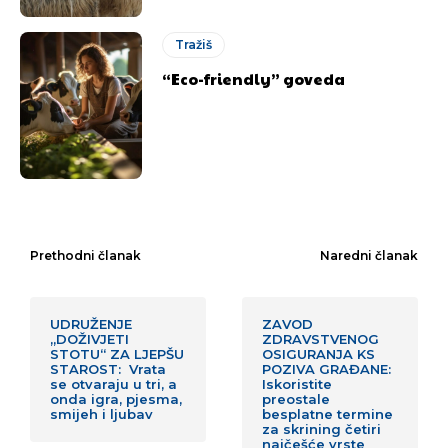
Tražiš
“Eco-friendly” goveda
Prethodni članak
Naredni članak
UDRUŽENJE
ZAVOD
„DOŽIVJETI
ZDRAVSTVENOG
STOTU“ ZA LJEPŠU
OSIGURANJA KS
STAROST: Vrata
POZIVA GRAĐANE:
se otvaraju u tri, a
Iskoristite
onda igra, pjesma,
preostale
smijeh i ljubav
besplatne termine
za skrining četiri
najčešće vrste