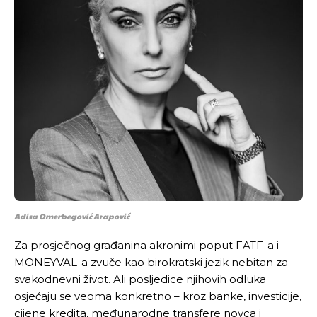
Adisa Omerbegović Arapović
Za prosječnog građanina akronimi poput FATF-a i
MONEYVAL-a zvuče kao birokratski jezik nebitan za
svakodnevni život. Ali posljedice njihovih odluka
osjećaju se veoma konkretno – kroz banke, investicije,
cijene kredita, međunarodne transfere novca i