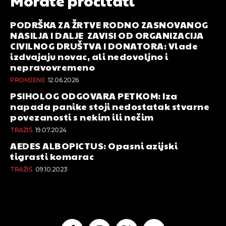
Morate pročitati
PODRŠKA ZA ŽRTVE RODNO ZASNOVANOG
NASILJA I DALJE ZAVISI OD ORGANIZACIJA
CIVILNOG DRUŠTVA I DONATORA: Vlade
izdvajaju novac, ali nedovoljno i
nepravovremeno
PROMJENE
12.06.2026
PSIHOLOG ODGOVARA PETKOM: Iza
napada panike stoji nedostatak stvarne
povezanosti s nekim ili nečim
TRAŽIŠ
19.07.2024
AEDES ALBOPICTUS: Opasni azijski
tigrasti komarac
TRAŽIŠ
09.10.2023