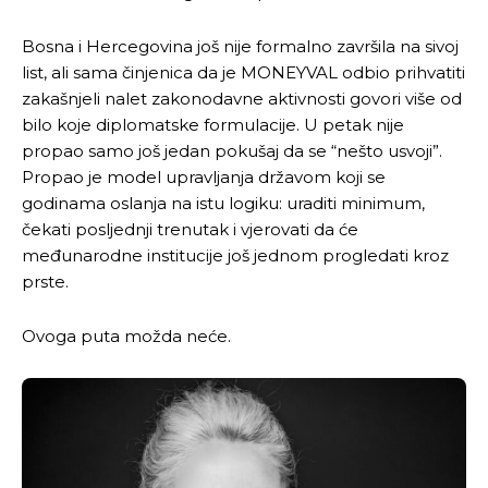
Bosna i Hercegovina još nije formalno završila na sivoj
list, ali sama činjenica da je MONEYVAL odbio prihvatiti
zakašnjeli nalet zakonodavne aktivnosti govori više od
bilo koje diplomatske formulacije. U petak nije
propao samo još jedan pokušaj da se “nešto usvoji”.
Propao je model upravljanja državom koji se
godinama oslanja na istu logiku: uraditi minimum,
čekati posljednji trenutak i vjerovati da će
međunarodne institucije još jednom progledati kroz
prste.
Ovoga puta možda neće.