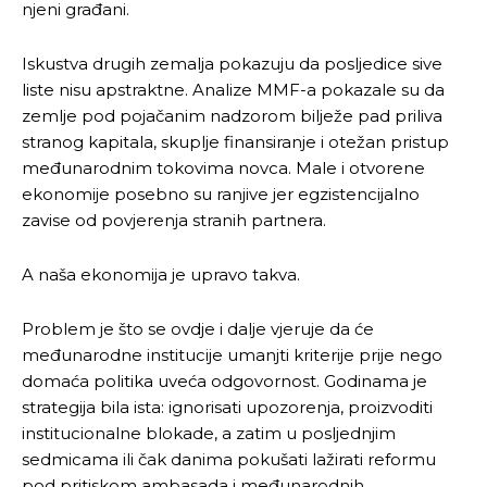
njeni građani.
Iskustva drugih zemalja pokazuju da posljedice sive
liste nisu apstraktne. Analize MMF-a pokazale su da
zemlje pod pojačanim nadzorom bilježe pad priliva
stranog kapitala, skuplje finansiranje i otežan pristup
međunarodnim tokovima novca. Male i otvorene
ekonomije posebno su ranjive jer egzistencijalno
zavise od povjerenja stranih partnera.
A naša ekonomija je upravo takva.
Problem je što se ovdje i dalje vjeruje da će
međunarodne institucije umanjti kriterije prije nego
domaća politika uveća odgovornost. Godinama je
strategija bila ista: ignorisati upozorenja, proizvoditi
institucionalne blokade, a zatim u posljednjim
sedmicama ili čak danima pokušati lažirati reformu
pod pritiskom ambasada i međunarodnih