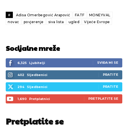
#
Adisa Omerbegović Arapović
FATF
MONEYVAL
novac
povjerenje
siva lista
ugled
Vijeće Evrope
Socijalne mreže
SVIĐA MI SE
6,325
Ljubitelji
PRATITE
402
Sljedbenici
PRATITE
294
Sljedbenici
PRETPLATITE SE
1,690
Pretplatnici
Pretplatite se