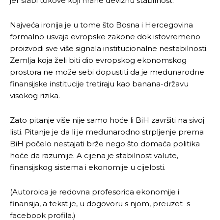
jer slabi tokove koji hrane deviznu stabilnost.
Najveća ironija je u tome što Bosna i Hercegovina
formalno usvaja evropske zakone dok istovremeno
proizvodi sve više signala institucionalne nestabilnosti.
Zemlja koja želi biti dio evropskog ekonomskog
prostora ne može sebi dopustiti da je međunarodne
finansijske institucije tretiraju kao banana-državu
visokog rizika.
Zato pitanje više nije samo hoće li BiH završiti na sivoj
listi. Pitanje je da li je međunarodno strpljenje prema
BiH počelo nestajati brže nego što domaća politika
hoće da razumije. A cijena je stabilnost valute,
finansijskog sistema i ekonomije u cijelosti.
(Autoroica je redovna profesorica ekonomije i
finansija, a tekst je, u dogovoru s njom, preuzet s
facebook profila.)