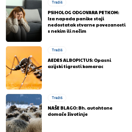
Tražiš
PSIHOLOG ODGOVARA PETKOM:
Iza napada panike stoji
nedostatak stvarne povezanosti
s nekim ili nečim
Tražiš
AEDES ALBOPICTUS: Opasni
azijski tigrasti komarac
Tražiš
NAŠE BLAGO: Bh. autohtone
domaće životinje