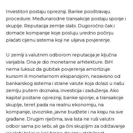
Investitori postaju oprezniji. Banke pooštravaju
procedure. Međunarodne transakcije postaju sporije i
skuplje. Reputacija zemlje slabi. Dugoročno čak i
domaće kompanije koje posluju uredno počinju
plaćati cijenu sistema koji ne ulijeva povjerenje.
Pusti priču da živi!
Pusti priču da živi!
U zemlji s valutnim odborom reputacija je ključna
varijabla. Ona je dio monetarne arhitekture. BiH
Ovim putem želimo da vam se zahvalimo što ste
Ovim putem želimo da vam se zahvalimo što ste
nema luksuz da gubitak povjerenja amortizuje
odlučili da pustite Vašu priču da živi, Redakcija
odlučili da pustite Vašu priču da živi, Redakcija
kursom ili monetarnom ekspanzijom, nezavisno od
Objavi.ba
Objavi.ba
bankarskog sistema i strane valute koja dolazi u našu
zemlju putem doznaka, investicija i zaduženja. Ako
kapital postane oprezniji, banke sporije, a transakcije
skuplje, teret pada na realnu ekonomiju, na
[wpuf_form id=”7463”]
[wpuf_form id=”7463”]
kompanije, izvoznike, javne budžete i na kraju na sve
građane. Drugim riječima, siva lista ne ruši valutni
odbor sama po sebi, ali ga čini skupljim za održavanje