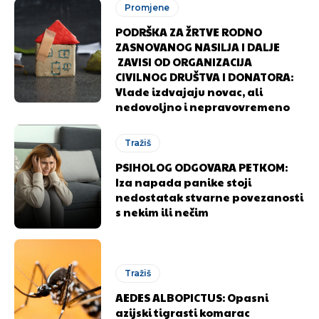
Promjene
PODRŠKA ZA ŽRTVE RODNO
ZASNOVANOG NASILJA I DALJE
ZAVISI OD ORGANIZACIJA
CIVILNOG DRUŠTVA I DONATORA:
Vlade izdvajaju novac, ali
nedovoljno i nepravovremeno
Tražiš
PSIHOLOG ODGOVARA PETKOM:
Iza napada panike stoji
nedostatak stvarne povezanosti
s nekim ili nečim
Pusti priču da živi!
Pusti priču da živi!
Tražiš
Ovim putem želimo da vam se zahvalimo što ste
Ovim putem želimo da vam se zahvalimo što ste
AEDES ALBOPICTUS: Opasni
azijski tigrasti komarac
odlučili da pustite Vašu priču da živi, Redakcija
odlučili da pustite Vašu priču da živi, Redakcija