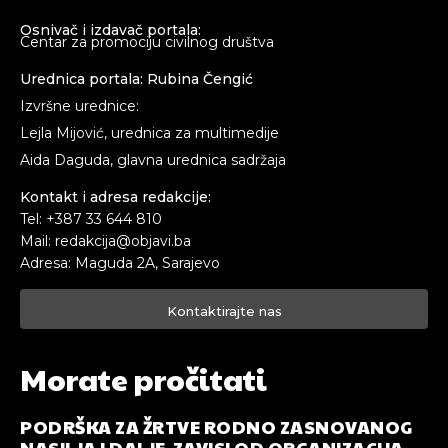
Osnivač i izdavač portala:
Centar za promociju civilnog društva
Urednica portala: Rubina Čengić
Izvršne urednice:
Lejla Mijović, urednica za multimedije
Aida Daguda, glavna urednica sadržaja
Kontakt i adresa redakcije:
Tel: +387 33 644 810
Mail: redakcija@objavi.ba
Adresa: Maguda 2A, Sarajevo
Kontaktirajte nas
Morate pročitati
PODRŠKA ZA ŽRTVE RODNO ZASNOVANOG
NASILJA I DALJE ZAVISI OD ORGANIZACIJA