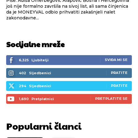
Piše: Adisa Omerbegović Arapović Bosna i Hercegovina
još nije formalno završila na sivoj list, ali sama činjenica
da je MONEYVAL odbio prihvatiti zakašnjeli nalet
zakonodavne...
Socijalne mreže
SVIĐA MI SE
6,325
Ljubitelji
PRATITE
402
Sljedbenici
PRATITE
294
Sljedbenici
PRETPLATITE SE
1,690
Pretplatnici
Popularni članci