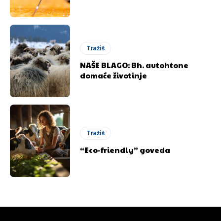
Objavi.ba
Objavi.ba
Tražiš
[wpuf_form id=”7463”]
[wpuf_form id=”7463”]
NAŠE BLAGO: Bh. autohtone
domaće životinje
Tražiš
“Eco-friendly” goveda