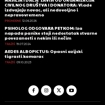
CIVILNOG DRUŠTVA I DONATORA: Vlade
izdvajaju novac, ali nedovoljno i
nepravovremeno
PROMJENE
12.06.2026
PSIHOLOG ODGOVARA PETKOM: Iza
napada panike stoji nedostatak stvarne
povezanosti s nekim ili nečim
TRAŽIŠ
19.07.2024
AEDES ALBOPICTUS: Opasni azijski
tigrasti komarac
TRAŽIŠ
09.10.2023