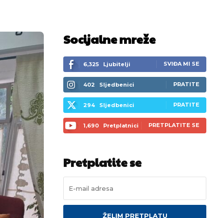
Socijalne mreže
SVIĐA MI SE
6,325
Ljubitelji
PRATITE
402
Sljedbenici
PRATITE
294
Sljedbenici
PRETPLATITE SE
1,690
Pretplatnici
Pretplatite se
ŽELIM PRETPLATU