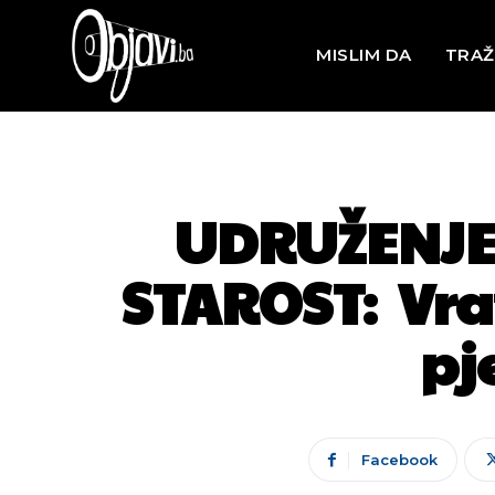
MISLIM DA
TRAŽ
UDRUŽENJE 
STAROST: Vrat
pj
Facebook