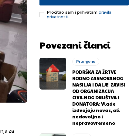
Pročitao sam i prihvatam
pravila
privatnosti.
Povezani članci
Promjene
PODRŠKA ZA ŽRTVE
RODNO ZASNOVANOG
NASILJA I DALJE ZAVISI
OD ORGANIZACIJA
CIVILNOG DRUŠTVA I
DONATORA: Vlade
izdvajaju novac, ali
nedovoljno i
nepravovremeno
nja za