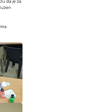
žu da je za
adužen
mira