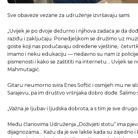
Sve obaveze vezane za udruženje izvršavaju sami.
„Uvijek je po dvoje dežurno i njihova zadaća je da dođ
raziđu i zaključaju. Ponedjeljkom se družimo uz muzi
goste koji nas podučavaju određene vještine, četvrt
imamo i neku edukaciju — nedavno su nam iz policije gov
pismenosti i kako se zaštititi na internetu… Uvijek se 
Mahmutagić.
Gitaru neumorno svira Enes Softić i osmijeh mu ne sila
Sarajevu, pa im društvo vršnjaka dobro dođe. Šalimo 
„Važna je ljubav i ljudska dobrota, a s tim je sve drugo
Među članovima Udruženja „Doživjeti stotu“ ima pjevača, 
dijagnozama… Kažu da je sve lakše kada su zajedno i ka