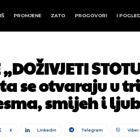
IŠ
PROMJENE
ZATO
PROGOVORI
I POGLE
„DOŽIVJETI STOTU
a se otvaraju u tri
esma, smijeh i lju
X
Linkedin
Telegram
Viber