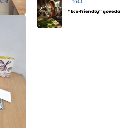
Tražiš
“Eco-friendly” goveda
.ba
.ba