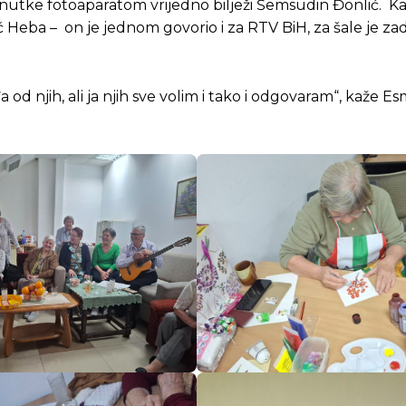
renutke fotoaparatom vrijedno bilježi Šemsudin Đonlić. Ka
 Heba – on je jednom govorio i za RTV BiH, za šale je z
 od njih, ali ja njih sve volim i tako i odgovaram“, kaže Es