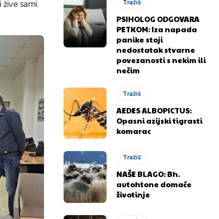
Tražiš
 žive sami.
PSIHOLOG ODGOVARA
PETKOM: Iza napada
panike stoji
nedostatak stvarne
povezanosti s nekim ili
nečim
Tražiš
AEDES ALBOPICTUS:
Opasni azijski tigrasti
komarac
Tražiš
NAŠE BLAGO: Bh.
autohtone domaće
životinje