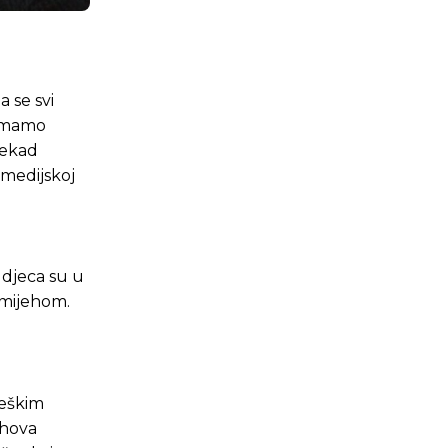
 se svi
 imamo
nekad
 medijskoj
 djeca su u
smijehom.
teškim
ihova