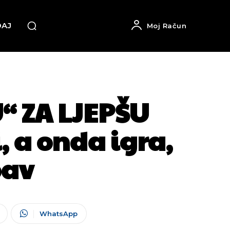
DAJ
Moj Račun
“ ZA LJEPŠU
, a onda igra,
bav
WhatsApp