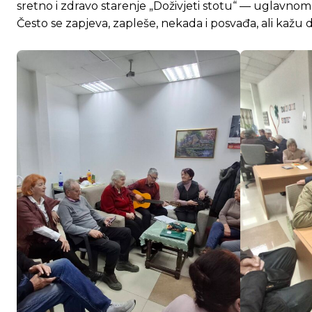
sretno i zdravo starenje „Doživjeti stotu“ — uglavnom l
Često se zapjeva, zapleše, nekada i posvađa, ali kažu da