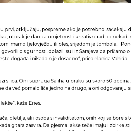
u prvi, otključaju, pospreme ako je potrebno, sačekaju da
ku, utorak je dan za umjetnost i kreativni rad, ponekad
kom imamo tjelovježbu ili ples, srijedom je tombola… Po
orili o sigurnosti, dolazili su i iz Sarajeva da pričamo o
nešto događa i nikada nije dosadno“, priča članica Vahida
zi s lica. On i supruga Saliha u braku su skoro 50 godina,
se da već pomalo liče jedno na drugo, a oni odgovaraju 
 lakše“, kaže Enes.
pletilja, ali i osoba s invaliditetom, onih koji se bore s 
da gitara zasvira. Da pjesma lakše teče imaju i zbirke st