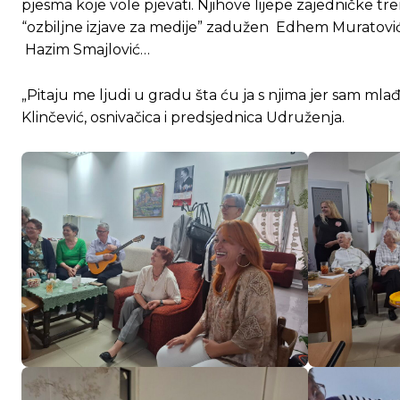
pjesma koje vole pjevati. Njihove lijepe zajedničke t
“ozbiljne izjave za medije” zadužen Edhem Muratović
Hazim Smajlović…
„Pitaju me ljudi u gradu šta ću ja s njima jer sam mlađa
Klinčević, osnivačica i predsjednica Udruženja.