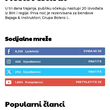
U tri dana trajanja, publiku očekuju nastupi 20 izvođača
iz BiH i regije. Prva noć je rezervisana za bendove
Bajaga & Instruktori, Grupa Bolero i...
Pusti priču da živi!
Pusti priču da živi!
Socijalne mreže
Ovim putem želimo da vam se zahvalimo što ste
Ovim putem želimo da vam se zahvalimo što ste
SVIĐA MI SE
6,325
Ljubitelji
odlučili da pustite Vašu priču da živi, Redakcija
odlučili da pustite Vašu priču da živi, Redakcija
Objavi.ba
Objavi.ba
PRATITE
402
Sljedbenici
PRATITE
294
Sljedbenici
[wpuf_form id=”7463”]
[wpuf_form id=”7463”]
PRETPLATITE SE
1,690
Pretplatnici
Popularni članci