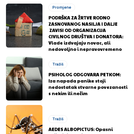
Promjene
PODRŠKA ZA ŽRTVE RODNO
ZASNOVANOG NASILJA I DALJE
ZAVISI OD ORGANIZACIJA
CIVILNOG DRUŠTVA I DONATORA:
Vlade izdvajaju novac, ali
nedovoljno i nepravovremeno
Tražiš
PSIHOLOG ODGOVARA PETKOM:
Iza napada panike stoji
nedostatak stvarne povezanosti
s nekim ili nečim
Tražiš
AEDES ALBOPICTUS: Opasni