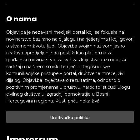
O nama
Objavi.ba je nezavisni medijski portal koji se fokusira na
novinarstvo bazirano na dijalogu i na rješenjima i koji govori
o stvarnom životu ljudi. Objavi.ba svojim nazivom jasno
izražava opredjeljenje da posluži kao platforma za
građansko novinarstvo, za sve vas koji stvarate medijski
sadržaj u najširem smislu te riječi, integrišući sve
komunikacijske pristupe – portal, društvene mreže, živi
dijalog. Objavi.ba izvještava o rezultatima, odnosno o
pozitivnim promjenama u društvu, naročito ističući ulogu
civilnog društva u izgradnji demokratije u Bosni i
Hercegovini i regionu. Pusti priču neka živi!
Uređivačka politika
Impressum