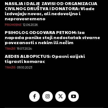
NASILJA I DALJE ZAVISI OD ORGANIZACIJA
CIVILNOG DRUŠTVA I DONATORA: Vlade
izdvajaju novac, ali nedovoljno i
nepravovremeno
PROMJENE
12.06.2026
PSIHOLOG ODGOVARA PETKOM: Iza
napada panike stoji nedostatak stvarne
povezanosti s nekim ili nečim
TRAŽIŠ
19.07.2024
AEDES ALBOPICTUS: Opasni azijski
tigrasti komarac
TRAŽIŠ
09.10.2023