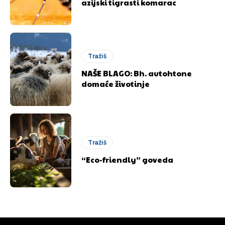
azijski tigrasti komarac
Tražiš
NAŠE BLAGO: Bh. autohtone
domaće životinje
Tražiš
“Eco-friendly” goveda