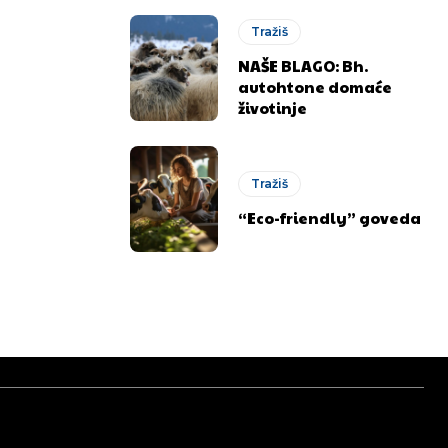
Tražiš
NAŠE BLAGO: Bh.
autohtone domaće
životinje
Tražiš
“Eco-friendly” goveda