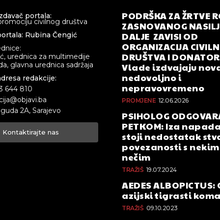
PODRŠKA ZA ŽRTVE 
izdavač portala:
promociju civilnog društva
ZASNOVANOG NASILJA
DALJE ZAVISI OD
ortala: Rubina Čengić
ORGANIZACIJA CIVIL
ednice:
DRUŠTVA I DONATOR
ić, urednica za multimedije
a, glavna urednica sadržaja
Vlade izdvajaju nova
nedovoljno i
adresa redakcije:
nepravovremeno
33 644 810
cija@objavi.ba
PROMJENE
12.06.2026
guda 2A, Sarajevo
PSIHOLOG ODGOVAR
PETKOM: Iza napada
Kontaktirajte nas
stoji nedostatak stv
povezanosti s nekim 
nečim
TRAŽIŠ
19.07.2024
AEDES ALBOPICTUS: 
azijski tigrasti kom
TRAŽIŠ
09.10.2023