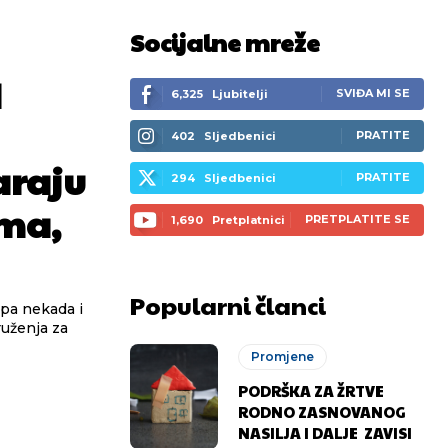
Socijalne mreže
I
SVIĐA MI SE
6,325
Ljubitelji
PRATITE
402
Sljedbenici
araju
PRATITE
294
Sljedbenici
sma,
PRETPLATITE SE
1,690
Pretplatnici
Popularni članci
ruženja za
Promjene
PODRŠKA ZA ŽRTVE
RODNO ZASNOVANOG
NASILJA I DALJE ZAVISI