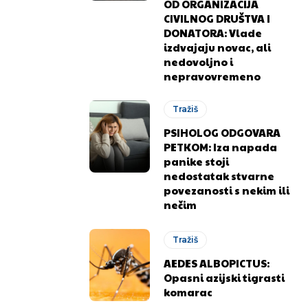
OD ORGANIZACIJA
CIVILNOG DRUŠTVA I
DONATORA: Vlade
izdvajaju novac, ali
nedovoljno i
nepravovremeno
Tražiš
PSIHOLOG ODGOVARA
PETKOM: Iza napada
panike stoji
nedostatak stvarne
.ba
.ba
povezanosti s nekim ili
nečim
Tražiš
AEDES ALBOPICTUS:
Opasni azijski tigrasti
komarac