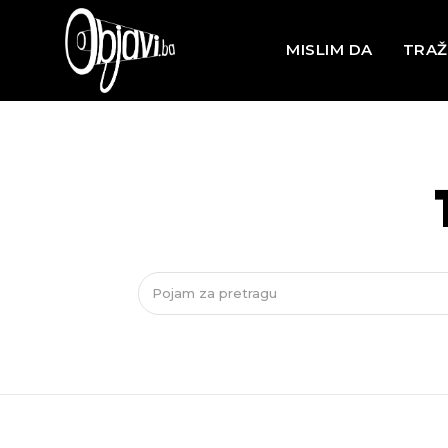
MISLIM DA
TRAŽ
Pojam za pretragu