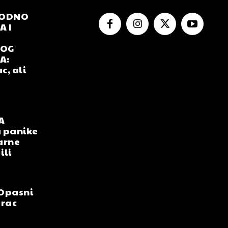
RODNO
 I
NOG
A:
c, ali
A
 panike
arne
ili
Opasni
arac