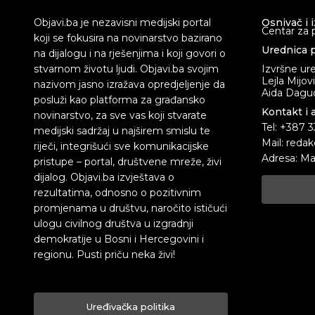
Objavi.ba je nezavisni medijski portal
Osnivač i 
Centar za 
koji se fokusira na novinarstvo bazirano
Urednica p
na dijalogu i na rješenjima i koji govori o
stvarnom životu ljudi. Objavi.ba svojim
Izvršne ur
Lejla Mijov
nazivom jasno izražava opredjeljenje da
Aida Dagud
posluži kao platforma za građansko
Kontakt i 
novinarstvo, za sve vas koji stvarate
Tel: +387 
medijski sadržaj u najširem smislu te
Mail: redak
riječi, integrišući sve komunikacijske
Adresa: Ma
pristupe – portal, društvene mreže, živi
dijalog. Objavi.ba izvještava o
rezultatima, odnosno o pozitivnim
promjenama u društvu, naročito ističući
ulogu civilnog društva u izgradnji
demokratije u Bosni i Hercegovini i
regionu. Pusti priču neka živi!
Uređivačka politika