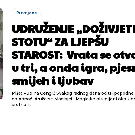
Promjene
UDRUŽENJE „DOŽIVJET
STOTU“ ZA LJEPŠU
STAROST: Vrata se otv
u tri, a onda igra, pje
smijeh i ljubav
Piše: Rubina Čengić Svakog radnog dana od tri popodne pa nekada i
do ponoći druže se Maglajci i Maglajke okupljeni oko Ud
sretno i...