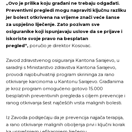
„Ovo je prilika koju građani ne trebaju odgađati.
Preventivni pregledi mogu napraviti ključnu razliku
jer bolest otkrivena na vrijeme znači veće šanse
za uspješno liječenje. Zato pozivam sve
osiguranike koji ispunjavaju uslove da se prijave i
iskoriste svoje pravo na besplatan
pregled“,
poručio je direktor Kosovac.
Zavod zdravstvenog osiguranja Kantona Sarajevo, u
saradnji s Ministarstvo zdravstva Kantona Sarajevo,
provodi najobuhvatniji program skrininga za rano
otkrivanje karcinoma u Kantonu Sarajevo. Građanima
je kroz program omogućeno gotovo 15.000
besplatnih preventivnih pregleda s ciljem prevencije i
ranog otkrivanja šest najčešćih vrsta malignih bolesti.
Iz Zavoda podsjećaju da je prevencija najjača terapija,
a rano otkrivanje malignih oboljenja prvi i ključni korak
ka uspješnijem i efikasnijem liječenju.