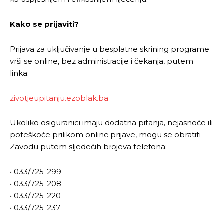
Kako se prijaviti?
Prijava za uključivanje u besplatne skrining programe
vrši se online, bez administracije i čekanja, putem
linka:
zivotjeupitanju.ezoblak.ba
Ukoliko osiguranici imaju dodatna pitanja, nejasnoće ili
poteškoće prilikom online prijave, mogu se obratiti
Zavodu putem sljedećih brojeva telefona:
• 033/725-299
• 033/725-208
• 033/725-220
Pusti priču da živi!
Pusti priču da živi!
• 033/725-237