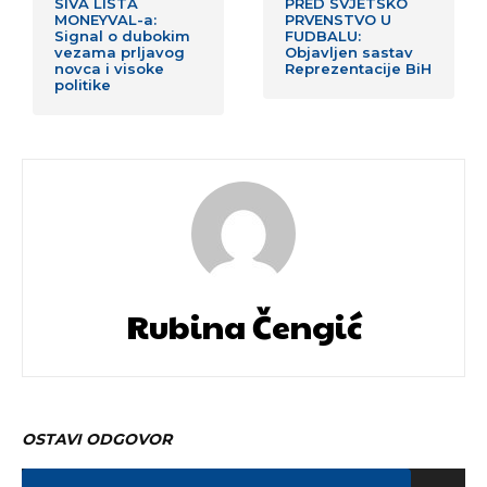
SIVA LISTA
PRED SVJETSKO
MONEYVAL-a:
PRVENSTVO U
Signal o dubokim
FUDBALU:
vezama prljavog
Objavljen sastav
novca i visoke
Reprezentacije BiH
politike
Rubina Čengić
OSTAVI ODGOVOR