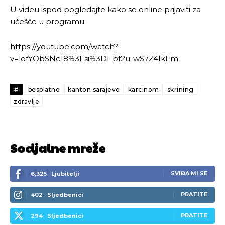
U videu ispod pogledajte kako se online prijaviti za
Ovim putem želimo da vam se zahvalimo što ste
Ovim putem želimo da vam se zahvalimo što ste
učešće u programu:
odlučili da pustite Vašu priču da živi, Redakcija
odlučili da pustite Vašu priču da živi, Redakcija
Objavi.ba
Objavi.ba
https://youtube.com/watch?
v=lofYObSNc18%3Fsi%3DI-bf2u-wS7Z4IkFm
[wpuf_form id=”7463”]
[wpuf_form id=”7463”]
#
besplatno
kanton sarajevo
karcinom
skrining
zdravlje
Socijalne mreže
SVIĐA MI SE
6,325
Ljubitelji
PRATITE
402
Sljedbenici
PRATITE
294
Sljedbenici