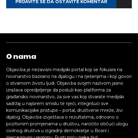
PRIJAVITE SE DA OSTAVITE KOMENTAR
O nama
Objavi.ba je nezavisni medijski portal koji se fokusira na
novinarstvo bazirano na dijalogu i na rješenjima i koji govori
o stvarnom životu ljudi. Objavi.ba svojim nazivom jasno
izražava opredjeljenje da posluži kao platforma za
građansko novinarstvo, za sve vas koji stvarate medijski
sadržaj u najširem smislu te riječi, integrišući sve
komunikacijske pristupe – portal, društvene mreže, živi
dijalog. Objavi.ba izvještava o rezultatima, odnosno o
pozitivnim promjenama u društvu, naročito ističući ulogu
civilnog društva u izgradnji demokratije u Bosni i
Hercegovini i regionu. Pusti priču neka živi!