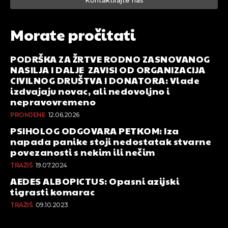
Morate pročitati
PODRŠKA ZA ŽRTVE RODNO ZASNOVANOG
NASILJA I DALJE ZAVISI OD ORGANIZACIJA
CIVILNOG DRUŠTVA I DONATORA: Vlade
izdvajaju novac, ali nedovoljno i
nepravovremeno
PROMJENE
12.06.2026
PSIHOLOG ODGOVARA PETKOM: Iza
napada panike stoji nedostatak stvarne
povezanosti s nekim ili nečim
TRAŽIŠ
19.07.2024
AEDES ALBOPICTUS: Opasni azijski
tigrasti komarac
TRAŽIŠ
09.10.2023