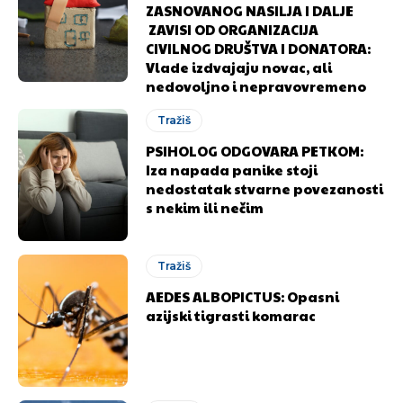
ZASNOVANOG NASILJA I DALJE
ZAVISI OD ORGANIZACIJA
CIVILNOG DRUŠTVA I DONATORA:
Vlade izdvajaju novac, ali
nedovoljno i nepravovremeno
Tražiš
PSIHOLOG ODGOVARA PETKOM:
Iza napada panike stoji
nedostatak stvarne povezanosti
s nekim ili nečim
Tražiš
AEDES ALBOPICTUS: Opasni
azijski tigrasti komarac