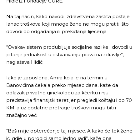
Hidić iz Fondacije CURE.
Na taj način, kako navodi, zdravstvena zaštita postaje
lanac troškova koji mnoge žene ne mogu pratiti, što
dovodi do odgađanja ili prekidanja liječenja.
“Ovakav sistem produbljuje socijalne razlike i dovodi u
pitanje jednakost u ostvarivanju prava na zdravlje”,
naglašava Hidić.
Iako je zaposlena, Amra koja je na termin u
Banovićima čekala preko mjesec dana, kaže da
odlazak privatno ginekologu za kćerku i nju
predstavlja finansijski teret jer pregledi koštaju i do 70
KM, a uz dodatne pretrage troškovi mogu biti i
značajno veći.
Pusti priču da živi!
Pusti priču da živi!
“Baš mi je opterećenje taj mjesec. A kako će tek žene
ići gdje u porodici samo jedno radi”, kaže ona.