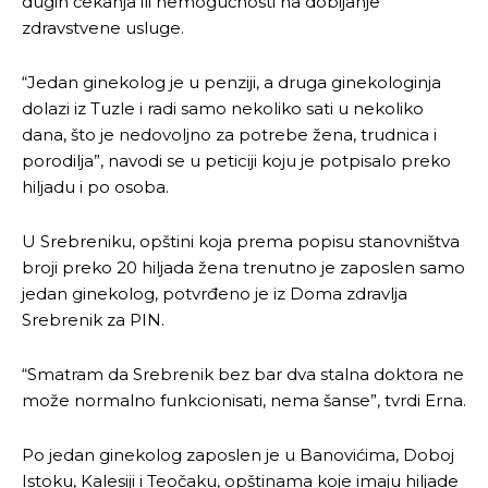
dugih čekanja ili nemogućnosti na dobijanje
zdravstvene usluge.
“Jedan ginekolog je u penziji, a druga ginekologinja
dolazi iz Tuzle i radi samo nekoliko sati u nekoliko
dana, što je nedovoljno za potrebe žena, trudnica i
porodilja”, navodi se u peticiji koju je potpisalo preko
hiljadu i po osoba.
U Srebreniku, opštini koja prema popisu stanovništva
broji preko 20 hiljada žena trenutno je zaposlen samo
jedan ginekolog, potvrđeno je iz Doma zdravlja
Srebrenik za PIN.
“Smatram da Srebrenik bez bar dva stalna doktora ne
može normalno funkcionisati, nema šanse”, tvrdi Erna.
Po jedan ginekolog zaposlen je u Banovićima, Doboj
Istoku, Kalesiji i Teočaku, opštinama koje imaju hiljade