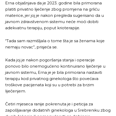
Erna objašnjava da je 2023. godine bila primorana
platiti privatno liječenje zbog promjena na grliću
materice, jer joj je nakon pregleda sugerisano da u
javnom zdravstvenom sistemu neće moći dobiti
adekvatnu terapiju, poput krioterapije.
“Tada sam razmišljala o tome šta je sa ženama koje
nemaju novac”, prisjeća se.
Kada joj je nakon pogoršanja stanja i operacije
ponovo bilo onemogućeno kontinuirano liječenje u
javnom sistemu, Erna je je bila primorana nastaviti
terapiju kod privatnog ginekologa što povećava
troškove pacijenata koji su u potrebi za brzim
liječenjem.
Četiri mjeseca ranije pokrenuta je i peticija za
zapošljavanje dodatnih ginekologa u Srebreniku zbog