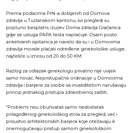
Prema podacima PIN-a dobijenih od Domova
Ovim putem želimo da vam se zahvalimo što ste
Ovim putem želimo da vam se zahvalimo što ste
zdravlja u Tuzlanskom kantonu, svi pregledi su
odlučili da pustite Vašu priču da živi, Redakcija
odlučili da pustite Vašu priču da živi, Redakcija
poptuno besplatni, izuzev Doma zdravlja Gračanica
Objavi.ba
Objavi.ba
gdje se usluga PAPA testa naplaćuje. Osam posto
anketiranih ispitanica je navelo da su i u Domovima
zdravlja morale plaćati određene ginekološke usluge,
najčešće u iznosu od 20 do 50 KM.
[wpuf_form id=”7463”]
[wpuf_form id=”7463”]
Razlog za odlazak ginekologu privatno nije uvijek
samo novac. Nepristupačne ordinacije u Domovima
zdravlja i barijere za osobe sa invaliditetom narušavaju
princip jednakog pristupa zdravstvenoj zaštiti.
“Problemi nisu obuhvatali samo nedostatak
prilagođenog ginekološkog stola za pregled, već i
prisustvo arhitektonskih barijera koje otežavaju ili
onemogućavaju pristup samom ginekološkom