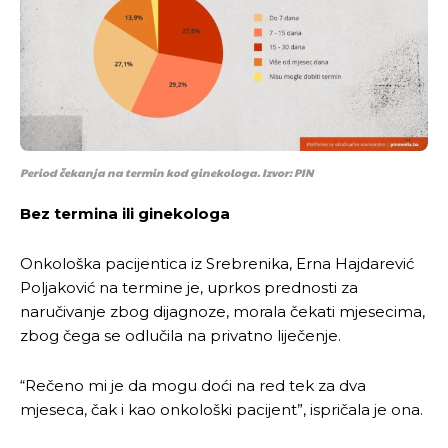
Period čekanja na termin kod ginekologa. Izvor: PIN
Bez termina ili ginekologa
Onkološka pacijentica iz Srebrenika, Erna Hajdarević
Poljaković na termine je, uprkos prednosti za
naručivanje zbog dijagnoze, morala čekati mjesecima,
zbog čega se odlučila na privatno liječenje.
“Rečeno mi je da mogu doći na red tek za dva
mjeseca, čak i kao onkološki pacijent”, ispričala je ona.