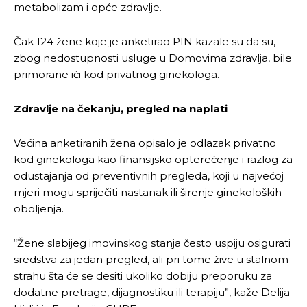
metabolizam i opće zdravlje.
Čak 124 žene koje je anketirao PIN kazale su da su,
zbog nedostupnosti usluge u Domovima zdravlja, bile
primorane ići kod privatnog ginekologa.
Zdravlje na čekanju, pregled na naplati
Većina anketiranih žena opisalo je odlazak privatno
kod ginekologa kao finansijsko opterećenje i razlog za
odustajanja od preventivnih pregleda, koji u najvećoj
mjeri mogu spriječiti nastanak ili širenje ginekoloških
oboljenja.
“Žene slabijeg imovinskog stanja često uspiju osigurati
sredstva za jedan pregled, ali pri tome žive u stalnom
strahu šta će se desiti ukoliko dobiju preporuku za
dodatne pretrage, dijagnostiku ili terapiju”, kaže Delija