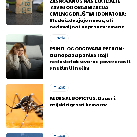
ZASNOVANOG NASILJA I DALJE
ZAVISI OD ORGANIZACIJA
CIVILNOG DRUŠTVA I DONATORA:
Vlade izdvajaju novac, ali
nedovoljno i nepravovremeno
Tražiš
PSIHOLOG ODGOVARA PETKOM:
Iza napada panike stoji
nedostatak stvarne povezanosti
s nekim ili nečim
Tražiš
AEDES ALBOPICTUS: Opasni
azijski tigrasti komarac
Tražiš