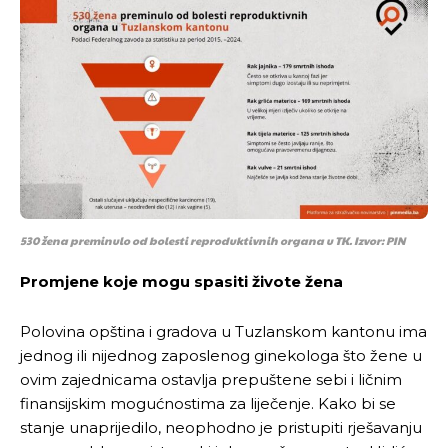
530 žena preminulo od bolesti reproduktivnih organa u TK. Izvor: PIN
Promjene koje mogu spasiti živote žena
Polovina opština i gradova u Tuzlanskom kantonu ima
jednog ili nijednog zaposlenog ginekologa što žene u
ovim zajednicama ostavlja prepuštene sebi i ličnim
finansijskim mogućnostima za liječenje. Kako bi se
stanje unaprijedilo, neophodno je pristupiti rješavanju