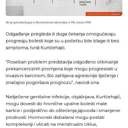
Broj ginekologa u Domovima zdravlja u TK. Izvor: PIN
Odgađanje pregleda ili duga čekanja omogućavaju
progresiju bolesti koje su u početku bile blage ili bez
simptoma, tvrdi Kurtćehajić.
“Poseban problem predstavlja odgođeno otkrivanje
prekanceroznih promjena koje mogu progresirati u
invazivni karcinom, što zahtijeva agresivnije liječenje i
značajno pogoršava prognozu”, navodi ona.
Neliječene genitalne infekcije, objašnjava, Kurtćehajić,
mogu dovesti do hronične upalne bolesti male
karlice i posljedično do oštećenja jajovoda i smanjene
plodnosti. Hormonski disbalansi mogu postati
kompleksniji i uticati na menstrualni ciklus,