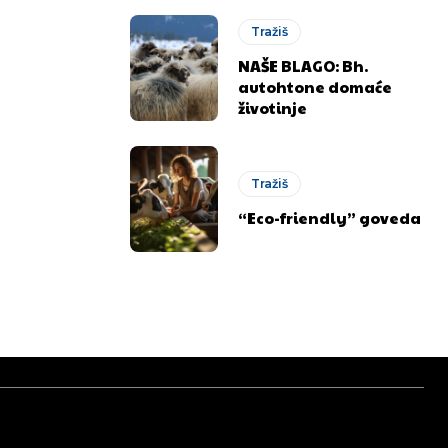
Tražiš
NAŠE BLAGO: Bh.
autohtone domaće
životinje
Tražiš
“Eco-friendly” goveda