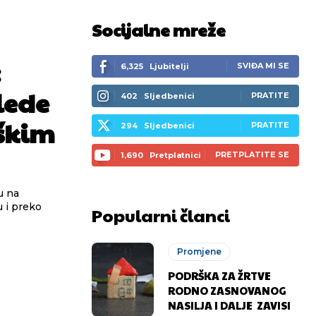
Socijalne mreže
:
SVIĐA MI SE
6,325
Ljubitelji
lede
PRATITE
402
Sljedbenici
škim
PRATITE
294
Sljedbenici
PRETPLATITE SE
1,690
Pretplatnici
 i preko
Popularni članci
Promjene
PODRŠKA ZA ŽRTVE
RODNO ZASNOVANOG
NASILJA I DALJE ZAVISI