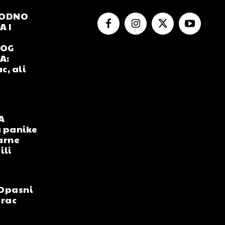
RODNO
 I
NOG
A:
c, ali
A
 panike
arne
ili
Opasni
arac