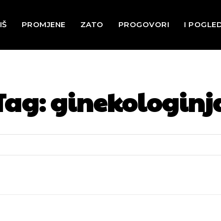
IŠ
PROMJENE
ZATO
PROGOVORI
I POGLE
Tag:
ginekologinj