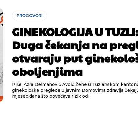
PROGOVORI
GINEKOLOGIJA U TUZLI
Duga čekanja na preg
otvaraju put ginekolo
oboljenjima
Piše: Azra Delmanović Avdić Žene u Tuzlanskom kantonu na
ginekološke preglede u javnim Domovima zdravlja čekaju
mjesec dana što povećava rizik od...