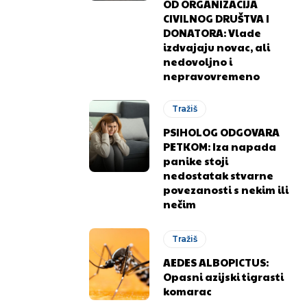
OD ORGANIZACIJA
CIVILNOG DRUŠTVA I
DONATORA: Vlade
izdvajaju novac, ali
nedovoljno i
nepravovremeno
Tražiš
PSIHOLOG ODGOVARA
PETKOM: Iza napada
panike stoji
nedostatak stvarne
.ba
.ba
povezanosti s nekim ili
nečim
Tražiš
AEDES ALBOPICTUS:
Opasni azijski tigrasti
komarac