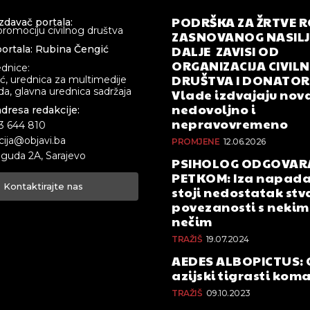
PODRŠKA ZA ŽRTVE 
izdavač portala:
promociju civilnog društva
ZASNOVANOG NASILJA
DALJE ZAVISI OD
ortala: Rubina Čengić
ORGANIZACIJA CIVIL
ednice:
DRUŠTVA I DONATOR
ić, urednica za multimedije
a, glavna urednica sadržaja
Vlade izdvajaju nova
nedovoljno i
adresa redakcije:
nepravovremeno
33 644 810
cija@objavi.ba
PROMJENE
12.06.2026
guda 2A, Sarajevo
PSIHOLOG ODGOVAR
PETKOM: Iza napada
Kontaktirajte nas
stoji nedostatak stv
povezanosti s nekim 
nečim
TRAŽIŠ
19.07.2024
AEDES ALBOPICTUS: 
azijski tigrasti kom
TRAŽIŠ
09.10.2023