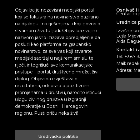
Objavi.ba je nezavisni medijski portal
Osnivač i 
Centar za 
koji se fokusira na novinarstvo bazirano
Urednica p
na dijalogu i na rješenjima i koji govori o
stvarnom životu ljudi. Objavi.ba svojim
Izvršne ur
Lejla Mijov
nazivom jasno izražava opredjeljenje da
Aida Dagud
posluži kao platforma za građansko
Kontakt i 
novinarstvo, za sve vas koji stvarate
Tel: +387 
medijski sadržaj u najširem smislu te
Mail: redak
riječi, integrišući sve komunikacijske
Adresa: Ma
pristupe – portal, društvene mreže, živi
dijalog. Objavi.ba izvještava o
rezultatima, odnosno o pozitivnim
promjenama u društvu, naročito ističući
ulogu civilnog društva u izgradnji
demokratije u Bosni i Hercegovini i
regionu. Pusti priču neka živi!
Uređivačka politika