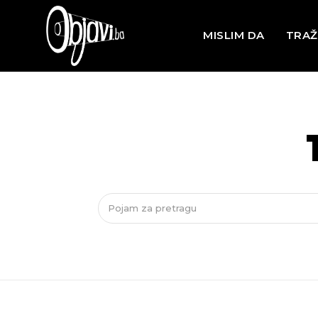
MISLIM DA
TRAŽ
Pojam za pretragu