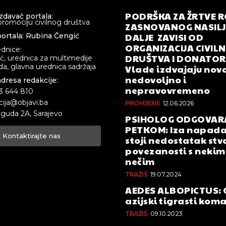
PODRŠKA ZA ŽRTVE 
izdavač portala:
promociju civilnog društva
ZASNOVANOG NASILJA
DALJE ZAVISI OD
ortala: Rubina Čengić
ORGANIZACIJA CIVIL
ednice:
DRUŠTVA I DONATOR
ić, urednica za multimedije
a, glavna urednica sadržaja
Vlade izdvajaju nova
nedovoljno i
adresa redakcije:
nepravovremeno
33 644 810
cija@objavi.ba
PROMJENE
12.06.2026
guda 2A, Sarajevo
PSIHOLOG ODGOVAR
PETKOM: Iza napada
Kontaktirajte nas
stoji nedostatak stv
povezanosti s nekim 
nečim
TRAŽIŠ
19.07.2024
AEDES ALBOPICTUS: 
azijski tigrasti kom
TRAŽIŠ
09.10.2023