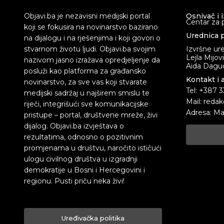
Objavi.ba je nezavisni medijski portal
Osnivač i 
Centar za 
koji se fokusira na novinarstvo bazirano
Urednica p
na dijalogu i na rješenjima i koji govori o
stvarnom životu ljudi. Objavi.ba svojim
Izvršne ur
Lejla Mijov
nazivom jasno izražava opredjeljenje da
Aida Dagud
posluži kao platforma za građansko
Kontakt i 
novinarstvo, za sve vas koji stvarate
Tel: +387 
medijski sadržaj u najširem smislu te
Mail: redak
riječi, integrišući sve komunikacijske
Adresa: Ma
pristupe – portal, društvene mreže, živi
dijalog. Objavi.ba izvještava o
rezultatima, odnosno o pozitivnim
promjenama u društvu, naročito ističući
ulogu civilnog društva u izgradnji
demokratije u Bosni i Hercegovini i
regionu. Pusti priču neka živi!
Uređivačka politika