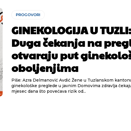
PROGOVORI
GINEKOLOGIJA U TUZLI
Duga čekanja na preg
otvaraju put ginekolo
oboljenjima
Piše: Azra Delmanović Avdić Žene u Tuzlanskom kantonu na
ginekološke preglede u javnim Domovima zdravlja čekaju
mjesec dana što povećava rizik od...