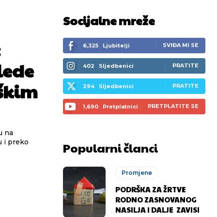
Socijalne mreže
:
SVIĐA MI SE
6,325
Ljubitelji
lede
PRATITE
402
Sljedbenici
škim
PRATITE
294
Sljedbenici
PRETPLATITE SE
1,690
Pretplatnici
 i preko
Popularni članci
Promjene
PODRŠKA ZA ŽRTVE
RODNO ZASNOVANOG
NASILJA I DALJE ZAVISI