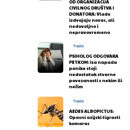
OD ORGANIZACIJA
CIVILNOG DRUŠTVA I
DONATORA: Vlade
izdvajaju novac, ali
nedovoljno i
nepravovremeno
Tražiš
PSIHOLOG ODGOVARA
PETKOM: Iza napada
panike stoji
nedostatak stvarne
.ba
.ba
povezanosti s nekim ili
nečim
Tražiš
AEDES ALBOPICTUS:
Opasni azijski tigrasti
komarac