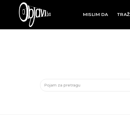
MISLIM DA
TRAŽ
Pojam za pretragu