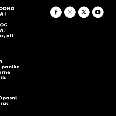
RODNO
 I
NOG
A:
c, ali
A
 panike
arne
ili
Opasni
arac