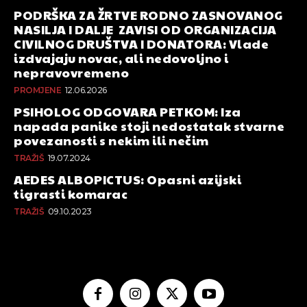
PODRŠKA ZA ŽRTVE RODNO ZASNOVANOG
NASILJA I DALJE ZAVISI OD ORGANIZACIJA
CIVILNOG DRUŠTVA I DONATORA: Vlade
izdvajaju novac, ali nedovoljno i
nepravovremeno
PROMJENE
12.06.2026
PSIHOLOG ODGOVARA PETKOM: Iza
napada panike stoji nedostatak stvarne
povezanosti s nekim ili nečim
TRAŽIŠ
19.07.2024
AEDES ALBOPICTUS: Opasni azijski
tigrasti komarac
TRAŽIŠ
09.10.2023