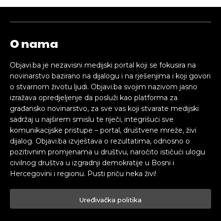
O nama
Objavi.ba je nezavisni medijski portal koji se fokusira na
novinarstvo bazirano na dijalogu i na rješenjima i koji govori
o stvarnom životu ljudi. Objavi.ba svojim nazivom jasno
izražava opredjeljenje da posluži kao platforma za
građansko novinarstvo, za sve vas koji stvarate medijski
sadržaj u najširem smislu te riječi, integrišući sve
komunikacijske pristupe – portal, društvene mreže, živi
dijalog. Objavi.ba izvještava o rezultatima, odnosno o
pozitivnim promjenama u društvu, naročito ističući ulogu
civilnog društva u izgradnji demokratije u Bosni i
Hercegovini i regionu. Pusti priču neka živi!
Uređivačka politika