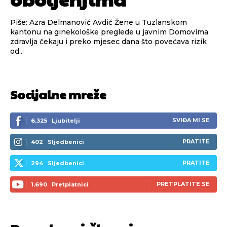
Piše: Azra Delmanović Avdić Žene u Tuzlanskom
kantonu na ginekološke preglede u javnim Domovima
zdravlja čekaju i preko mjesec dana što povećava rizik
od...
Socijalne mreže
SVIĐA MI SE
6,325
Ljubitelji
PRATITE
402
Sljedbenici
PRATITE
294
Sljedbenici
PRETPLATITE SE
1,690
Pretplatnici