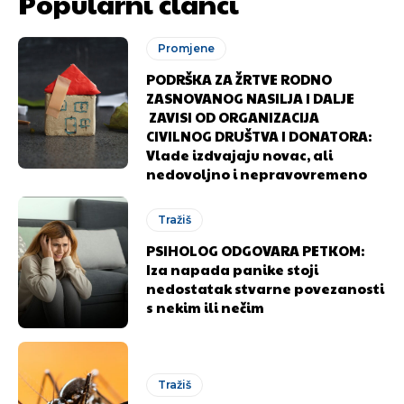
Popularni članci
Promjene
PODRŠKA ZA ŽRTVE RODNO
ZASNOVANOG NASILJA I DALJE
ZAVISI OD ORGANIZACIJA
CIVILNOG DRUŠTVA I DONATORA:
Vlade izdvajaju novac, ali
nedovoljno i nepravovremeno
Tražiš
PSIHOLOG ODGOVARA PETKOM:
Iza napada panike stoji
nedostatak stvarne povezanosti
s nekim ili nečim
Pusti priču da živi!
Pusti priču da živi!
Tražiš
Ovim putem želimo da vam se zahvalimo što ste
Ovim putem želimo da vam se zahvalimo što ste