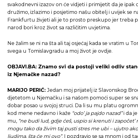
svakodnevni izazov on će vidjeti i primijetit da je ipa
družimo, izlazimo i posjetimo našu obitelj i uvijek s
[wpuf_form id=”7463”]
[wpuf_form id=”7463”]
Frankfurtu živjeti ali je to prosto preskupo jer treba 
narod bori kroz život sa različitim uvjetima.
Ne žalim se ni na šta ali taj osjećaj kada se vratim u
svega u Tomislavgradu a moj život je ovdje.
OBJAVI.BA: Znamo svi da postoji veliki odliv stan
iz Njemačke nazad?
MARIJO PERIĆ:
Jedan moj prijatelj iz Slavonskog Bro
djetetom u Njemačku i sa našom pomoći super se snašao
dobar posao u svojoj struci. Da li su mu platu ogrom
kod mene nedavno i kaže
“odo’ ja pajdo nazad”
i da j
mu,
“ne budi lud, gdje ćeš, uspio si krenuti i započet’
mogu tako da živim taj pusti stres me ubi – ujutro a
ljudima, šta će mi ovo”
. I pozdravio se sa mnom i od tad