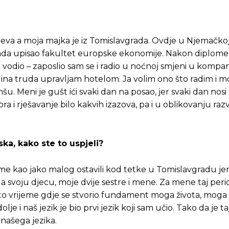
ajeva a moja majka je iz Tomislavgrada. Ovdje u Njemačko
 onda upisao fakultet europske ekonomije. Nakon diplome
t vodio – zaposlio sam se i radio u noćnoj smjeni u kompan
na truda upravljam hotelom. Ja volim ono što radim i 
u. Meni je gušt ići svaki dan na posao, jer svaki dan nos
vora i rješavanje bilo kakvih izazova, pa i u oblikovanju raz
ka, kako ste to uspjeli?
u me kao jako malog ostavili kod tetke u Tomislavgradu jer 
ala svoju djecu, moje dvije sestre i mene. Za mene taj pe
 to vrijeme gdje se stvorio fundament moga života, moga 
lje i naš jezik je bio prvi jezik koji sam učio. Tako da je t
ašega jezika.