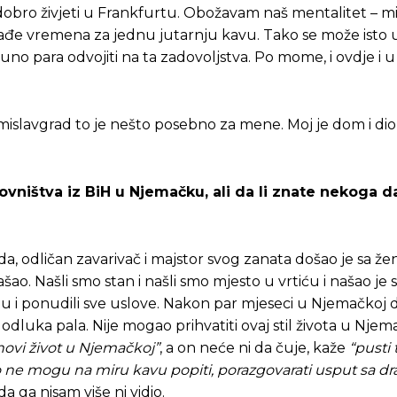
k dobro živjeti u Frankfurtu. Obožavam naš mentalitet – mi
e nađe vremena za jednu jutarnju kavu. Tako se može isto 
puno para odvojiti na ta zadovoljstva. Po mome, i ovdje i u
 Tomislavgrad to je nešto posebno za mene. Moj je dom i d
ovništva iz BiH u Njemačku, ali da li znate nekoga da
da, odličan zavarivač i majstor svog zanata došao je sa že
. Našli smo stan i našli smo mjesto u vrtiću i našao je s
nu i ponudili sve uslove. Nakon par mjeseci u Njemačkoj
e odluka pala. Nije mogao prihvatiti ovaj stil života u Njem
 novi život u Njemačkoj”
, a on neće ni da čuje, kaže
“pusti 
ko ne mogu na miru kavu popiti, porazgovarati usput sa d
a ga nisam više ni vidio.