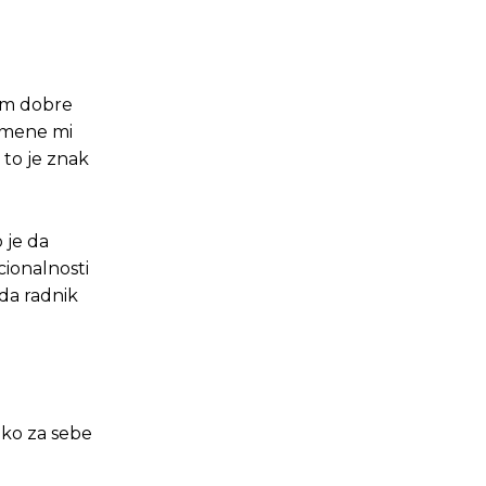
om dobre
a mene mi
 to je znak
o je da
cionalnosti
ada radnik
ako za sebe