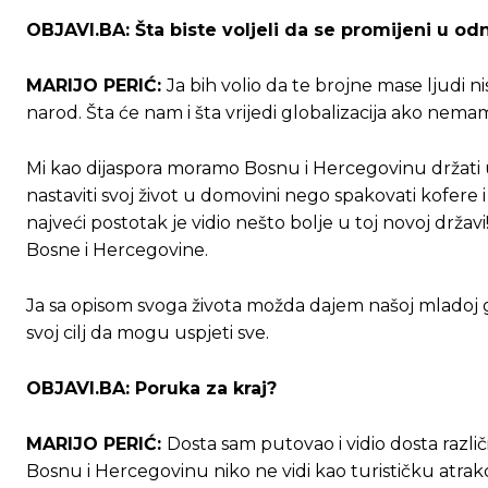
OBJAVI.BA: Šta biste voljeli da se promijeni u od
MARIJO PERIĆ:
Ja bih volio da te brojne mase ljudi ni
narod. Šta će nam i šta vrijedi globalizacija ako nema
Mi kao dijaspora moramo Bosnu i Hercegovinu držati u 
nastaviti svoj život u domovini nego spakovati kofere i
najveći postotak je vidio nešto bolje u toj novoj držav
Bosne i Hercegovine.
Ja sa opisom svoga života možda dajem našoj mladoj gen
svoj cilj da mogu uspjeti sve.
OBJAVI.BA: Poruka za kraj?
MARIJO PERIĆ:
Dosta sam putovao i vidio dosta razli
Bosnu i Hercegovinu niko ne vidi kao turističku atra