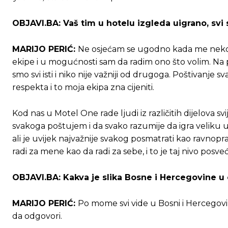
OBJAVI.BA: Vaš tim u hotelu izgleda uigrano, svi s
MARIJO PERIĆ:
Ne osjećam se ugodno kada me neko 
ekipe i u mogućnosti sam da radim ono što volim. Na p
smo svi isti i niko nije važniji od drugoga. Poštivanje
respekta i to moja ekipa zna cijeniti.
Kod nas u Motel One rade ljudi iz različitih dijelova sv
svakoga poštujem i da svako razumije da igra veliku u
ali je uvijek najvažnije svakog posmatrati kao ravnopra
radi za mene kao da radi za sebe, i to je taj nivo posve
OBJAVI.BA: Kakva je slika Bosne i Hercegovine u o
MARIJO PERIĆ:
Po mome svi vide u Bosni i Hercegov
da odgovori.