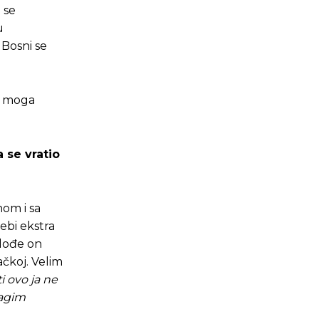
 se
u
 Bosni se
io moga
 se vratio
nom i sa
ebi ekstra
 dođe on
ačkoj. Velim
ti ovo ja ne
ragim