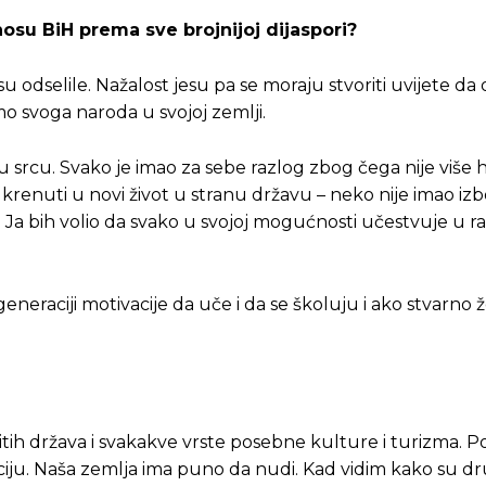
nosu BiH prema sve brojnijoj dijaspori?
su odselile. Nažalost jesu pa se moraju stvoriti uvijete da
mo svoga naroda u svojoj zemlji.
srcu. Svako je imao za sebe razlog zbog čega nije više h
 krenuti u novi život u stranu državu – neko nije imao izbo
i! Ja bih volio da svako u svojoj mogućnosti učestvuje u r
eraciji motivacije da uče i da se školuju i ako stvarno ž
čitih država i svakakve vrste posebne kulture i turizma. 
kciju. Naša zemlja ima puno da nudi. Kad vidim kako su d