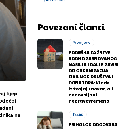
Povezani članci
Promjene
PODRŠKA ZA ŽRTVE
RODNO ZASNOVANOG
NASILJA I DALJE ZAVISI
OD ORGANIZACIJA
CIVILNOG DRUŠTVA I
DONATORA: Vlade
izdvajaju novac, ali
j lijepi
nedovoljno i
nepravovremeno
vodećoj
rađani
Tražiš
adnika na
PSIHOLOG ODGOVARA