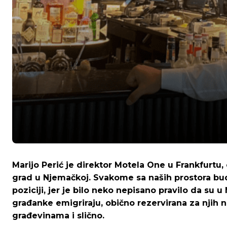
Marijo Perić je direktor Motela One u Frankfurtu,
grad u Njemačkoj. Svakome sa naših prostora bu
poziciji, jer je bilo neko nepisano pravilo da su 
građanke emigriraju, obično rezervirana za njih n
građevinama i slično.