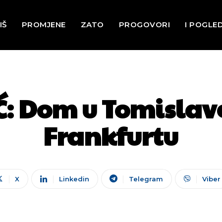
IŠ
PROMJENE
ZATO
PROGOVORI
I POGLE
: Dom u Tomislavg
Frankfurtu
X
Linkedin
Telegram
Viber