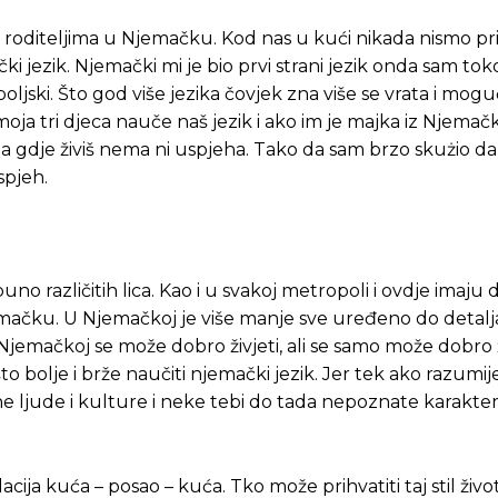
a roditeljima u Njemačku. Kod nas u kući nikada nismo pri
ki jezik. Njemački mi je bio prvi strani jezik onda sam to
 poljski. Što god više jezika čovjek zna više se vrata i mog
 moja tri djeca nauče naš jezik i ako im je majka iz Njemač
a gdje živiš nema ni uspjeha. Tako da sam brzo skużio da
spjeh.
uno različitih lica. Kao i u svakoj metropoli i ovdje imaju 
Njemačku. U Njemačkoj je više manje sve uređeno do detalj
Pusti priču da živi!
Pusti priču da živi!
 u Njemačkoj se može dobro živjeti, ali se samo može dobro 
što bolje i brže naučiti njemački jezik. Jer tek ako razumije
ne ljude i kulture i neke tebi do tada nepoznate karakteri
ste odlučili da pustite Vašu priču da živi, Redakcija Objavi
ste odlučili da pustite Vašu priču da živi, Redakcija Objavi
acija kuća – posao – kuća. Tko može prihvatiti taj stil života