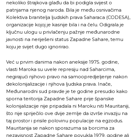
nekoliko štrajkova glađu da bi podigla svijest o
patnjama njenog naroda. Bila je među osnivačima
Kolektiva branitelja ljudskih prava Saharaca (CODESA),
organizacije kojoj je kasnije bila i na čelu. Odigrala je
ključnu ulogu u privlačenju pažnje međunarodne
javnosti na neriješeni status Zapadne Sahare, temu
koju je svijet dugo ignorirao.
Već u prvim danima nakon aneksije 1975. godine,
vlasti Maroka su uvele represiju nad Saharcima,
negirajući njihovo pravo na samoopredjeljenje nakon
dekolonijalizacije i njihova ljudska prava. Inače,
Međunarodni sud pravde je te godine presudio kako
sporna teritorija Zapadne Sahare prije španske
kolonijalizacije nije pripadala ni Maroku niti Mauritaniji,
što nije spriječilo ove dvije zemlje da izvrše invaziju na
taj prostor i prisile polovinu populacije na egzodus.
Mauritanija se nakon sporazuma sa borcima za
nezavisnost Zapadne Sahare povukla 1979. godine ali