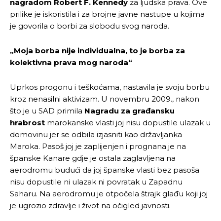
nagradom Robert F. Kennedy
za ljudska prava. Ove
prilike je iskoristila i za brojne javne nastupe u kojima
je govorila o borbi za slobodu svog naroda.
„Moja borba nije individualna, to je borba za
kolektivna prava mog naroda“
Uprkos progonu i teškoćama, nastavila je svoju borbu
kroz nenasilni aktivizam. U novembru 2009., nakon
što je u SAD primila
Nagradu za građansku
hrabrost
marokanske vlasti joj nisu dopustile ulazak u
domovinu jer se odbila izjasniti kao državljanka
Maroka. Pasoš joj je zaplijenjen i prognana je na
španske Kanare gdje je ostala zaglavljena na
aerodromu budući da joj španske vlasti bez pasoša
nisu dopustile ni ulazak ni povratak u Zapadnu
Saharu. Na aerodromu je otpočela štrajk glađu koji joj
je ugrozio zdravlje i život na očigled javnosti.