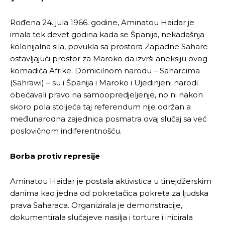
Rođena 24. jula 1966. godine, Aminatou Haidar je
imala tek devet godina kada se Španija, nekadašnja
kolonijalna sila, povukla sa prostora Zapadne Sahare
ostavljajući prostor za Maroko da izvrši aneksiju ovog
komadića Afrike. Domicilnom narodu – Saharcima
(Sahrawi) – su i Španija i Maroko i Ujedinjeni narodi
obećavali pravo na samoopredjeljenje, no ni nakon
skoro pola stoljeća taj referendum nije održan a
međunarodna zajednica posmatra ovaj slučaj sa već
poslovičnom indiferentnošću.
Borba protiv represije
Aminatou Haidar je postala aktivistica u tinejdžerskim
danima kao jedna od pokretačica pokreta za ljudska
prava Saharaca. Organizirala je demonstracije,
dokumentirala slučajeve nasilja i torture i inicirala