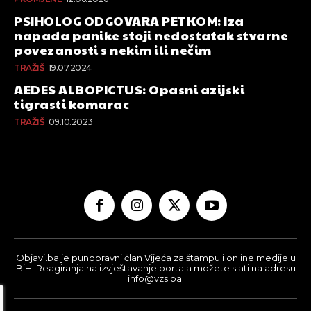
PSIHOLOG ODGOVARA PETKOM: Iza
napada panike stoji nedostatak stvarne
povezanosti s nekim ili nečim
TRAŽIŠ
19.07.2024
AEDES ALBOPICTUS: Opasni azijski
tigrasti komarac
TRAŽIŠ
09.10.2023
Objavi.ba je punopravni član Vijeća za štampu i online medije u
BiH. Reagiranja na izvještavanje portala možete slati na adresu
info@vzs.ba.