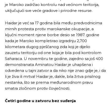
je Maroko zadržao kontrolu nad većinom teritorija,
uključujući sve veće gradove i prirodne resurse.
Haidar je već sa 17 godina bila među predvodnicima
mirnih protesta protiv marokanske okupacije, a
ključni moment njene borbe desio se 1987. godine
kada je Maroko kompletirao izgradnju 2,700
kilometara dugog pješčanog zida koji je dijelio
zauzetu teritoriju od one koja je bila pod kontrolom
Saharaca. U novembru te godine, zajedno sa još 400
demonstranata Aminatou Haidar je uhapšena i
odvedena u tajni zatvor a da niko nije znao gdje je, i da
li je živa ili mrtva! Haidar je, dakle, bila žrtva prisilnog
nestanka, što se prema međunarodnom pravu
smatra zločinom protiv čovječnosti.
Četiri godine u zatvoru bez suđenja