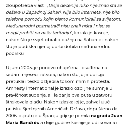
zloupotreba vlasti. „
Dvije decenije niko nije znao šta se
dešava u Zapadnoj Sahari. Nije bilo interneta, nije bilo
telefona pomoću kojih bismo komunicirali sa svijetom.
Međunarodni posmatrači nisu znali ništa i nisu se
mogli probiti na našu teritoriju
“, kazala je kasnije,
nakon što je svijet obratio pažnju na Saharce i nakon
što je podrška njenoj borbi dobila međunarodnu
podršku.
U junu 2005. je ponovo uhapšena i osuđena na
sedam mjeseci zatvora, nakon što ju je policija
pretukla i teško ozlijedila tokom mirnih protesta.
Amnesty International je izrazio ozbiljne sumnje u
pravičnost suđenja, a Haidar je dva puta u zatvoru
štrajkovala glađu. Nakon izlaska joj je, zahvaljujući
pritisku Sjedinjenih Američkih Država, dopušteno da
2006. otputuje u Španiju gdje je primila
nagradu
Juan
María Bandrés
a dvije godine kasnije je odlikovana i