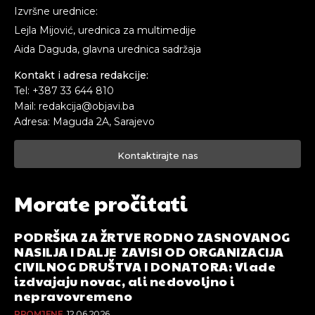
Izvršne urednice:
Lejla Mijović, urednica za multimedije
Aida Daguda, glavna urednica sadržaja
Kontakt i adresa redakcije:
Tel: +387 33 644 810
Mail: redakcija@objavi.ba
Adresa: Maguda 2A, Sarajevo
Kontaktirajte nas
Morate pročitati
PODRŠKA ZA ŽRTVE RODNO ZASNOVANOG
NASILJA I DALJE ZAVISI OD ORGANIZACIJA
CIVILNOG DRUŠTVA I DONATORA: Vlade
izdvajaju novac, ali nedovoljno i
nepravovremeno
PROMJENE
12.06.2026