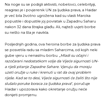
Na noge su se podigli aktivisti, nobelovci, celebrityiji,
reagirao je i povjerenik UN za ljudska prava, a Haidar
je već bila životno ugrožena kad su vlasti Maroka
popustile i dopustile joj povratak u Zapadnu Saharu
nakon 32 dana štrajka glađu. Ali, najteži uvjeti borbe
su nešto na šta je navikla.
Posljednjih godina, ova heroina borbe za ljudska prava
se posvetila radu sa mladim Saharcima, od kojih neki
gube vjeru u nenasilnu borbu. „
Mladi su očajni i
razočarani nedostatkom volje da Vijeće sigurnosti UN-
a riješi pitanje Zapadne Sahare. Vjeruju da moraju
Pusti priču da živi!
Pusti priču da živi!
uzeti oružje u ruke i krenuti u rat da ovaj problem
riješe. Kad se to desi, Vijeće sigurnosti će žaliti što nije
slušalo poruke boraca za ljudska prava
“, poručuje
Ovim putem želimo da vam se zahvalimo što ste
Ovim putem želimo da vam se zahvalimo što ste
Haidar i upozorava kako okretanje oružju neće
odlučili da pustite Vašu priču da živi, Redakcija
odlučili da pustite Vašu priču da živi, Redakcija
donijeti promjenu.
Objavi.ba
Objavi.ba