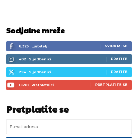
Socijalne mreže
SVIĐA MI SE
6,325
Ljubitelji
PRATITE
402
Sljedbenici
PRATITE
294
Sljedbenici
PRETPLATITE SE
1,690
Pretplatnici
Pretplatite se