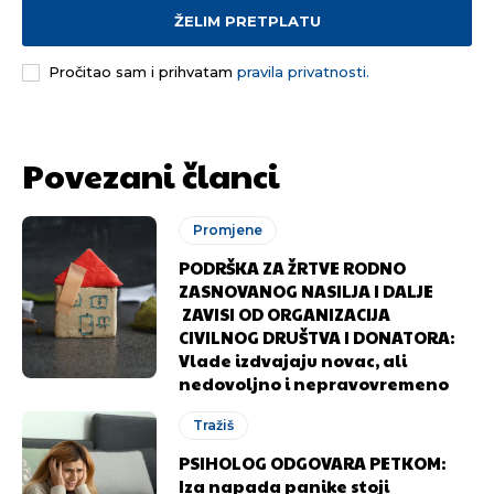
ŽELIM PRETPLATU
Pročitao sam i prihvatam
pravila privatnosti.
Povezani članci
Promjene
PODRŠKA ZA ŽRTVE RODNO
ZASNOVANOG NASILJA I DALJE
ZAVISI OD ORGANIZACIJA
CIVILNOG DRUŠTVA I DONATORA:
Vlade izdvajaju novac, ali
nedovoljno i nepravovremeno
Tražiš
PSIHOLOG ODGOVARA PETKOM:
Iza napada panike stoji