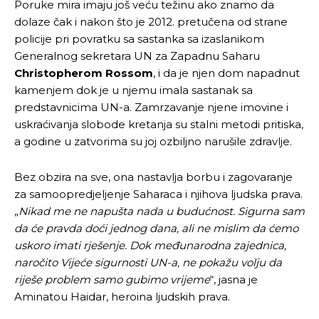
Poruke mira imaju još veću težinu ako znamo da
dolaze čak i nakon što je 2012. pretučena od strane
policije pri povratku sa sastanka sa izaslanikom
[wpuf_form id=”7463”]
[wpuf_form id=”7463”]
Generalnog sekretara UN za Zapadnu Saharu
Christopherom Rossom
, i da je njen dom napadnut
kamenjem dok je u njemu imala sastanak sa
predstavnicima UN-a. Zamrzavanje njene imovine i
uskraćivanja slobode kretanja su stalni metodi pritiska,
a godine u zatvorima su joj ozbiljno narušile zdravlje.
Bez obzira na sve, ona nastavlja borbu i zagovaranje
za samoopredjeljenje Saharaca i njihova ljudska prava.
„
Nikad me ne napušta nada u budućnost. Sigurna sam
da će pravda doći jednog dana, ali ne mislim da ćemo
uskoro imati rješenje. Dok međunarodna zajednica,
naročito Vijeće sigurnosti UN-a, ne pokažu volju da
riješe problem samo gubimo vrijeme
“, jasna je
Aminatou Haidar, heroina ljudskih prava.