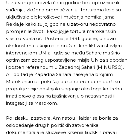
U zatvoru je provela četiri godine bez optužnice ili
suđenja, izložena premlaćivanju i torturama koje su
uključivale elektroškove i mučenja hemikalijama.
Rekla je kako su joj godine u zatvoru nepovratno
promijenile život i kako joj je tortura marokanskih
vlasti otvorila oči. Puštena je 1991. godine, u novim
okolnostima u kojima je oružani konflikt zaustavljen
intervencijom UN-a i gdje se među Saharcima širio
optimizam zbog uspostavljene misije UN za slobodan
i pošten referendum u Zapadnoj Sahari (MINURSO).
Ali, do tad je Zapadna Sahara naseljena brojnim
Marokancima i pokušaji da se referendum održi su
propali jer nije postojalo slaganje oko toga ko treba
imati pravo glasa na izjašnjavanju o nezavisnosti ili
integraciji sa Marokom.
Po izlasku iz zatvora, Aminatou Haidar se borila za
oslobađanje drugih političkih zatvorenika,
dokumentirala je slučajeve kršenja ljudskih prava i