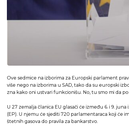
Ove sedmice na izborima za Europski parlament pravo g
više nego na izborima u SAD, tako da su europski izbor
zna kako oni ustvari funkcionišu. No, tu smo mi da 
U 27 zemalja članica EU glasači će između 6. i 9. juna 
(EP). U njemu će sjediti 720 parlamentaraca koji će i
štetnih gasova do pravila za bankarstvo.