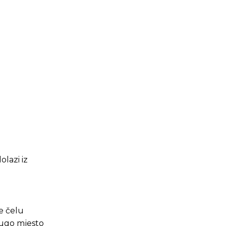
olazi iz
.ba
.ba
e čelu
rugo mjesto