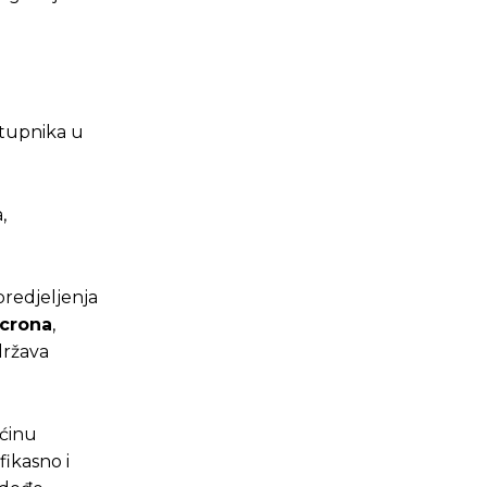
stupnika u
,
predjeljenja
crona
,
država
ećinu
fikasno i