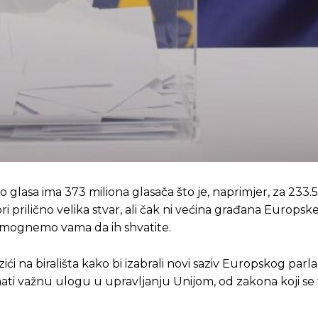
lasa ima 373 miliona glasača što je, naprimjer, za 233.5
i prilično velika stvar, ali čak ni većina građana Europsk
pomognemo vama da ih shvatite.
izići na birališta kako bi izabrali novi saziv Europskog par
mati važnu ulogu u upravljanju Unijom, od zakona koji se t