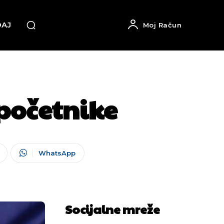
DAJ
Moj Račun
početnike
WhatsApp
Socijalne mreže