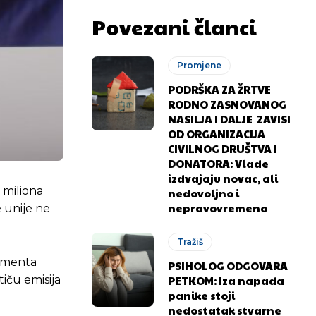
Povezani članci
Promjene
PODRŠKA ZA ŽRTVE
RODNO ZASNOVANOG
NASILJA I DALJE ZAVISI
OD ORGANIZACIJA
CIVILNOG DRUŠTVA I
DONATORA: Vlade
izdvajaju novac, ali
 miliona
nedovoljno i
nepravovremeno
e unije ne
Tražiš
lamenta
PSIHOLOG ODGOVARA
PETKOM: Iza napada
iču emisija
panike stoji
nedostatak stvarne