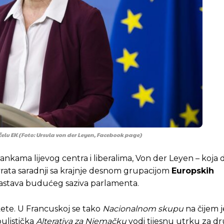
lu EK (Foto: Ursula von der Leyen, Facebook page)
Pusti priču da živi!
Pusti priču da živi!
rankama lijevog centra i liberalima, Von der Leyen – koja d
vrata saradnji sa krajnje desnom grupacijom
Europskih
 sastava budućeg saziva parlamenta.
ste odlučili da pustite Vašu priču da živi, Redakcija Objavi
ste odlučili da pustite Vašu priču da živi, Redakcija Objavi
ete. U Francuskoj se tako
Nacionalnom skupu
na čijem j
ulistička
Alterativa za Njemačku
vodi tijesnu utrku za d