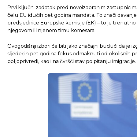
Prvi ključni zadatak pred novoizabranim zastupnicima bi
čelu EU idućih pet godina mandata. To znači davanje z
predsjednice Europske komisije (EK) – to je trenutn
njegovom ili njenom timu komesara.
Ovogodišnji izbori će biti jako značajni budući da je 
sljedećih pet godina fokus odmaknuti od okolišnih prio
poljoprivredi, kao i na čvršći stav po pitanju imigracije.