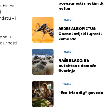
povezanosti s nekim ili
 biti na
nečim
i
datu – i
Tražiš
AEDES ALBOPICTUS:
Opasni azijski tigrasti
e se u
komarac
gurnosti i
Tražiš
NAŠE BLAGO: Bh.
autohtone domaće
životinje
Tražiš
“Eco-friendly” goveda