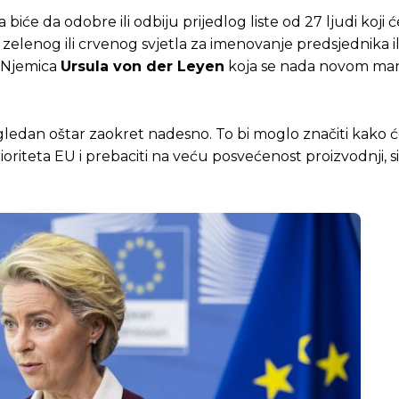
će da odobre ili odbiju prijedlog liste od 27 ljudi koji će
elenog ili crvenog svjetla za imenovanje predsjednika il
o Njemica
Ursula von der Leyen
koja se nada novom man
izgledan oštar zaokret nadesno. To bi moglo značiti kako ć
riteta EU i prebaciti na veću posvećenost proizvodnji, si