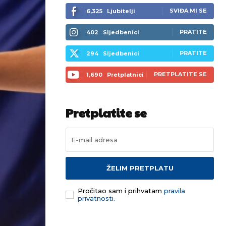
SVIĐA MI SE
6,325
Ljubitelji
PRATITE
402
Sljedbenici
PRATITE
294
Sljedbenici
PRETPLATITE SE
1,690
Pretplatnici
Pretplatite se
ŽELIM PRETPLATU
Pročitao sam i prihvatam
pravila
privatnosti.