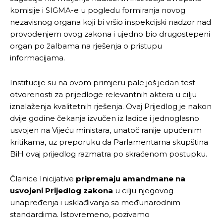
komisije i SIGMA-e u pogledu formiranja novog
nezavisnog organa koji bi vršio inspekcijski nadzor nad
provođenjem ovog zakona i ujedno bio drugostepeni
organ po žalbama na rješenja o pristupu
informacijama.
Institucije su na ovom primjeru pale još jedan test
otvorenosti za prijedloge relevantnih aktera u cilju
iznalaženja kvalitetnih rješenja. Ovaj Prijedlog je nakon
dvije godine čekanja izvučen iz ladice i jednoglasno
usvojen na Vijeću ministara, unatoč ranije upućenim
kritikama, uz preporuku da Parlamentarna skupština
BiH ovaj prijedlog razmatra po skraćenom postupku.
Članice Inicijative
pripremaju amandmane na
usvojeni Prijedlog zakona
u cilju njegovog
unapređenja i usklađivanja sa međunarodnim
standardima. Istovremeno, pozivamo