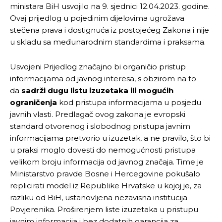
ministara BiH usvojilo na 9. sjednici 12.04.2023. godine.
Ovaj prijedlog u pojedinim dijelovima ugrožava
stečena prava i dostignuća iz postojećeg Zakona i nije
u skladu sa međunarodnim standardima i praksama.
Usvojeni Prijedlog značajno bi organičio pristup
informacijama od javnog interesa, s obzirom na to
da
sadrži dugu listu izuzetaka ili mogućih
ograničenja
kod pristupa informacijama u posjedu
javnih vlasti. Predlagač ovog zakona je evropski
standard otvorenog i slobodnog pristupa javnim
informacijama pretvorio u izuzetak, a ne pravilo, što bi
u praksi moglo dovesti do nemogućnosti pristupa
velikom broju informacija od javnog značaja. Time je
Ministarstvo pravde Bosne i Hercegovine pokušalo
replicirati model iz Republike Hrvatske u kojoj je, za
razliku od BiH, ustanovljena nezavisna institucija
Povjerenika. Proširenjem liste izuzetaka u pristupu
javnim informacija i bez dodatnih garancija za