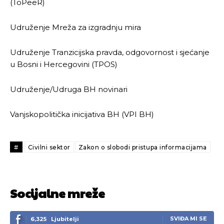
Pusti priču da živi!
Pusti priču da živi!
(ToPeeR)
Udruženje Mreža za izgradnju mira
Ovim putem želimo da vam se zahvalimo što ste
Ovim putem želimo da vam se zahvalimo što ste
odlučili da pustite Vašu priču da živi, Redakcija
odlučili da pustite Vašu priču da živi, Redakcija
Udruženje Tranzicijska pravda, odgovornost i sjećanje
Objavi.ba
Objavi.ba
u Bosni i Hercegovini (TPOS)
Udruženje/Udruga BH novinari
[wpuf_form id=”7463”]
[wpuf_form id=”7463”]
Vanjskopolitička inicijativa BH (VPI BH)
#
Civilni sektor
Zakon o slobodi pristupa informacijama
Socijalne mreže
SVIĐA MI SE
6,325
Ljubitelji