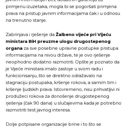
primjenu izuzetaka, mogla bi se pogoršati primjena
prava na pristup javnim informacijama čak i u odnosu
na trenutno stanje.
Zabrinjava i rješenje da
Žalbeno vijeće pri Vijeću
ministara BiH preuzme ulogu
drugostepenog
organa
za sve posebne upravne postupke pristupa
informacijama na nivou države, te je ovo rješenje
neophodno dodatno razmotriti. Opšte je poznato da
je Vijeće ministara imalo zastoje u svom radu i
funkcionisanju, što se direktno odražavalo na
stagnaciju postupaka, kršenje rokova, a samim tim i
kršenje ljudskih prava. Istovremeno, nisu prihvatljivi ni
produžeci rokova za donošenje drugostepenog
rješenja (čak 90 dana) u slučajevima kada je potrebno
razmotriti test javnog interesa.
Dolje potpisane organizacije brine i to što se