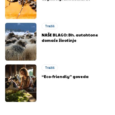
Tražiš
NAŠE BLAGO: Bh. autohtone
domaće životinje
Tražiš
“Eco-friendly” goveda