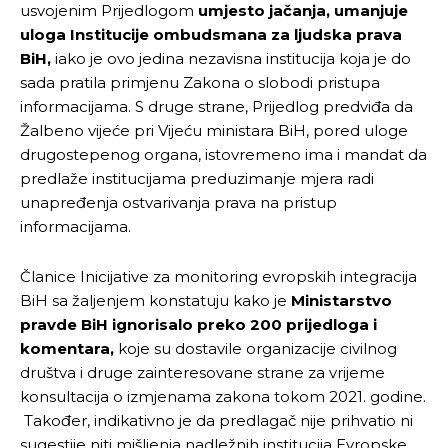
usvojenim Prijedlogom
umjesto jačanja, umanjuje
uloga Institucije ombudsmana za ljudska prava
BiH,
iako je ovo jedina nezavisna institucija koja je do
sada pratila primjenu Zakona o slobodi pristupa
informacijama. S druge strane, Prijedlog predviđa da
Žalbeno vijeće pri Vijeću ministara BiH, pored uloge
drugostepenog organa, istovremeno ima i mandat da
predlaže institucijama preduzimanje mjera radi
unapređenja ostvarivanja prava na pristup
informacijama.
Članice Inicijative za monitoring evropskih integracija
BiH sa žaljenjem konstatuju kako je
Ministarstvo
pravde BiH ignorisalo preko 200 prijedloga i
komentara,
koje su dostavile organizacije civilnog
društva i druge zainteresovane strane za vrijeme
konsultacija o izmjenama zakona tokom 2021. godine.
Također, indikativno je da predlagač nije prihvatio ni
sugestije niti mišljenja nadležnih institucija Evropske