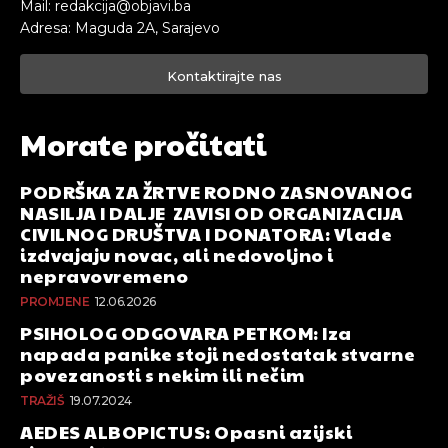
Mail: redakcija@objavi.ba
Adresa: Maguda 2A, Sarajevo
Kontaktirajte nas
Morate pročitati
PODRŠKA ZA ŽRTVE RODNO ZASNOVANOG
NASILJA I DALJE ZAVISI OD ORGANIZACIJA
CIVILNOG DRUŠTVA I DONATORA: Vlade
izdvajaju novac, ali nedovoljno i
nepravovremeno
PROMJENE
12.06.2026
PSIHOLOG ODGOVARA PETKOM: Iza
napada panike stoji nedostatak stvarne
povezanosti s nekim ili nečim
TRAŽIŠ
19.07.2024
AEDES ALBOPICTUS: Opasni azijski