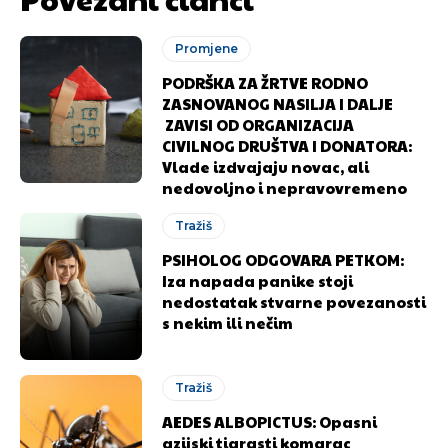
Promjene
PODRŠKA ZA ŽRTVE RODNO
ZASNOVANOG NASILJA I DALJE
ZAVISI OD ORGANIZACIJA
CIVILNOG DRUŠTVA I DONATORA:
Vlade izdvajaju novac, ali
nedovoljno i nepravovremeno
Tražiš
PSIHOLOG ODGOVARA PETKOM:
Iza napada panike stoji
nedostatak stvarne povezanosti
s nekim ili nečim
Tražiš
AEDES ALBOPICTUS: Opasni
azijski tigrasti komarac