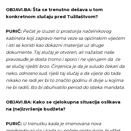
OBJAVI.BA: Šta se trenutno dešava u tom
konkretnom slučaju pred Tužilaštvom?
PURIĆ:
Pečat je izuzet iz prostorija načelnikovog
kabineta koji zapravo nema veze sa općinskim vijećem
i isti se koristi kao dokazni materijal uz druge
dokumente. Taj slučaj je otvoren, ali nažalost naše
pravosuđe je dosta tromo i sporo i ne vjerujem da će
se slučaj riješiti brzo. Činjenica je da je suludo čekati da
neko, odnosno sud, riješi taj slučaj a da vijeće do tada
nikako ne radi jer bi to značilo godinu ili dvije u kojima
ne bi radili, što bi obuhvatilo period do isteka mandata.
OBJAVI.BA: Kako se cjelokupna situacija oslikava
na (ne)izvršenje budžeta?
PURIĆ:
U trenutku kada je imenovana nova
predsjedavajuća i kada su počele opstrukcije, budžet