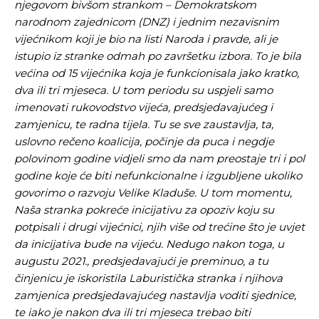
njegovom bivšom strankom – Demokratskom
narodnom zajednicom (DNZ) i jednim nezavisnim
vijećnikom koji je bio na listi Naroda i pravde, ali je
istupio iz stranke odmah po završetku izbora. To je bila
većina od 15 vijećnika koja je funkcionisala jako kratko,
dva ili tri mjeseca. U tom periodu su uspjeli samo
imenovati rukovodstvo vijeća, predsjedavajućeg i
zamjenicu, te radna tijela. Tu se sve zaustavlja, ta,
uslovno rečeno koalicija, počinje da puca i negdje
polovinom godine vidjeli smo da nam preostaje tri i pol
godine koje će biti nefunkcionalne i izgubljene ukoliko
govorimo o razvoju Velike Kladuše. U tom momentu,
Naša stranka pokreće inicijativu za opoziv koju su
potpisali i drugi vijećnici, njih više od trećine što je uvjet
da inicijativa bude na vijeću. Nedugo nakon toga, u
augustu 2021., predsjedavajući je preminuo, a tu
činjenicu je iskoristila Laburistička stranka i njihova
zamjenica predsjedavajućeg nastavlja voditi sjednice,
te iako je nakon dva ili tri mjeseca trebao biti