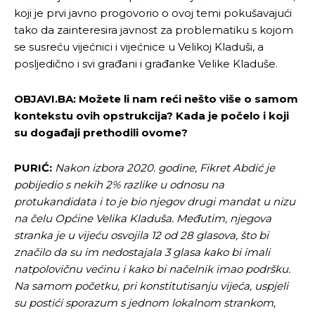
koji je prvi javno progovorio o ovoj temi pokušavajući
tako da zainteresira javnost za problematiku s kojom
se susreću vijećnici i vijećnice u Velikoj Kladuši, a
posljedično i svi građani i građanke Velike Kladuše.
OBJAVI.BA: Možete li nam reći nešto više o samom
kontekstu ovih opstrukcija? Kada je počelo i koji
su događaji prethodili ovome?
PURIĆ:
Nakon izbora 2020. godine, Fikret Abdić je
pobijedio s nekih 2% razlike u odnosu na
protukandidata i to je bio njegov drugi mandat u nizu
na čelu Općine Velika Kladuša. Međutim, njegova
stranka je u vijeću osvojila 12 od 28 glasova, što bi
značilo da su im nedostajala 3 glasa kako bi imali
natpolovičnu većinu i kako bi načelnik imao podršku.
Na samom početku, pri konstitutisanju vijeća, uspjeli
su postići sporazum s jednom lokalnom strankom,