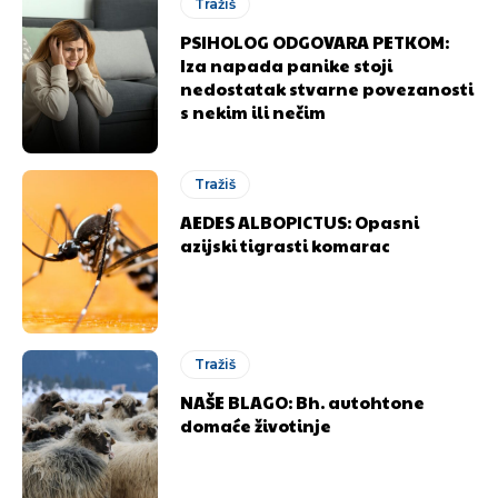
Tražiš
PSIHOLOG ODGOVARA PETKOM:
Iza napada panike stoji
nedostatak stvarne povezanosti
s nekim ili nečim
Tražiš
AEDES ALBOPICTUS: Opasni
azijski tigrasti komarac
Tražiš
NAŠE BLAGO: Bh. autohtone
domaće životinje