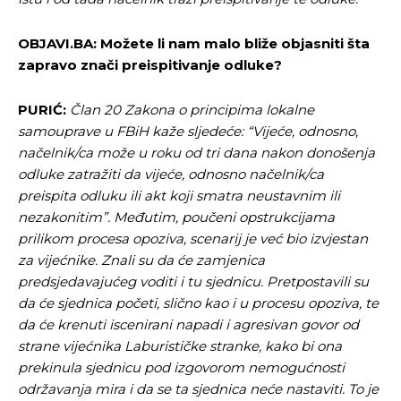
OBJAVI.BA: Možete li nam malo bliže objasniti šta
zapravo znači preispitivanje odluke?
PURIĆ:
Član 20 Zakona o principima lokalne
samouprave u FBiH kaže sljedeće: “Vijeće, odnosno,
načelnik/ca može u roku od tri dana nakon donošenja
odluke zatražiti da vijeće, odnosno načelnik/ca
preispita odluku ili akt koji smatra neustavnim ili
nezakonitim”. Međutim, poučeni opstrukcijama
prilikom procesa opoziva, scenarij je već bio izvjestan
za vijećnike. Znali su da će zamjenica
predsjedavajućeg voditi i tu sjednicu. Pretpostavili su
da će sjednica početi, slično kao i u procesu opoziva, te
da će krenuti iscenirani napadi i agresivan govor od
strane vijećnika Laburističke stranke, kako bi ona
prekinula sjednicu pod izgovorom nemogućnosti
održavanja mira i da se ta sjednica neće nastaviti. To je