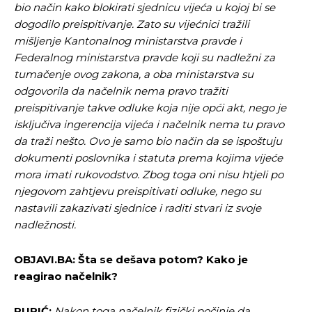
bio način kako blokirati sjednicu vijeća u kojoj bi se
dogodilo preispitivanje. Zato su vijećnici tražili
mišljenje Kantonalnog ministarstva pravde i
Federalnog ministarstva pravde koji su nadležni za
tumačenje ovog zakona, a oba ministarstva su
odgovorila da načelnik nema pravo tražiti
preispitivanje takve odluke koja nije opći akt, nego je
isključiva ingerencija vijeća i načelnik nema tu pravo
da traži nešto. Ovo je samo bio način da se ispoštuju
dokumenti poslovnika i statuta prema kojima vijeće
mora imati rukovodstvo. Zbog toga oni nisu htjeli po
njegovom zahtjevu preispitivati odluke, nego su
nastavili zakazivati sjednice i raditi stvari iz svoje
nadležnosti.
OBJAVI.BA: Šta se dešava potom? Kako je
reagirao načelnik?
PURIĆ:
Nakon toga načelnik fizički počinje da