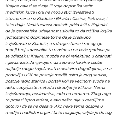
Krajine nalazi se dvoje ili troje dopisnika većih
medijskih kuća i oni ne mogu stići izvještavati
istovremeno i iz Kladuše i Bihaća i Cazina, Petrovca, i
tako dalje. Neaktuelnost ovakvih priča leži u činjenici
da je geografska udaljenost uslovila to da tržišna logika
jednostavno doprinese tome da je preskupo
izvještavati iz Kladuše, a s druge strane i mnogo je
manji broj stanovnika tu u odnosu na veće gradove pa
se odlazak u Krajinu možda ne bi reflektirao u čitanosti
i gledanosti. Ja vjerujem da zapravo lokalne osobe
najbolje mogu izvještavati o ovakvim događajima, a na
području USK ne postoje mediji, osim javnog servisa,
postoje radio stanice i portali koji se većinom svode na
neku copy/paste metodu i skupljanje klikova. Nema
izvještavanja, novinarstva, rada na temama. Zbog toga
to prolazi ispod radara, a ako nešto nije u medijima
gotovo i da se ne dešava. Ako neka tema dospije u
medije i nadležni organi brže reagiraju, valjda je do tog