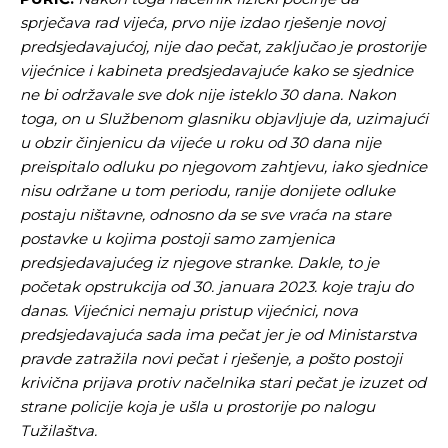
sprječava rad vijeća, prvo nije izdao rješenje novoj
predsjedavajućoj, nije dao pečat, zaključao je prostorije
vijećnice i kabineta predsjedavajuće kako se sjednice
ne bi održavale sve dok nije isteklo 30 dana. Nakon
toga, on u Službenom glasniku objavljuje da, uzimajući
u obzir činjenicu da vijeće u roku od 30 dana nije
preispitalo odluku po njegovom zahtjevu, iako sjednice
nisu održane u tom periodu, ranije donijete odluke
postaju ništavne, odnosno da se sve vraća na stare
postavke u kojima postoji samo zamjenica
predsjedavajućeg iz njegove stranke. Dakle, to je
početak opstrukcija od 30. januara 2023. koje traju do
danas. Vijećnici nemaju pristup vijećnici, nova
predsjedavajuća sada ima pečat jer je od Ministarstva
pravde zatražila novi pečat i rješenje, a pošto postoji
krivična prijava protiv načelnika stari pečat je izuzet od
strane policije koja je ušla u prostorije po nalogu
Tužilaštva.