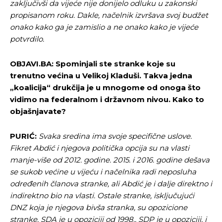
zaključivši da vijeće nije donijelo odluku u zakonski
propisanom roku. Dakle, načelnik izvršava svoj budžet
onako kako ga je zamislio a ne onako kako je vijeće
potvrdilo.
OBJAVI.BA: Spominjali ste stranke koje su
trenutno većina u Velikoj Kladuši. Takva jedna
„koalicija“ drukčija je u mnogome od onoga što
vidimo na federalnom i državnom nivou. Kako to
objašnjavate?
PURIĆ:
Svaka sredina ima svoje specifične uslove.
Fikret Abdić i njegova politička opcija su na vlasti
manje-više od 2012. godine. 2015. i 2016. godine dešava
se sukob većine u vijeću i načelnika radi neposluha
određenih članova stranke, ali Abdić je i dalje direktno i
indirektno bio na vlasti. Ostale stranke, isključujući
DNZ koja je njegova bivša stranka, su opozicione
stranke, SDA je u opoziciji od 1998., SDP je u opoziciji, i