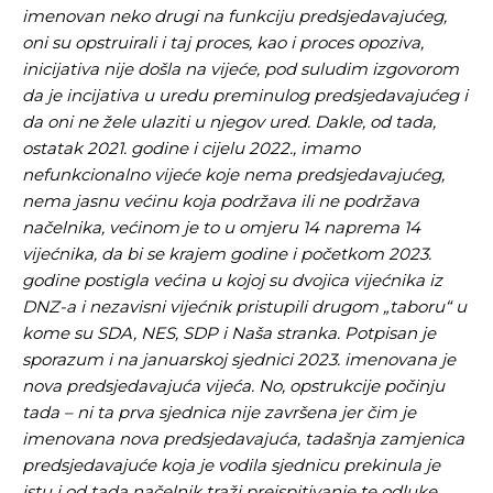
imenovan neko drugi na funkciju predsjedavajućeg,
oni su opstruirali i taj proces, kao i proces opoziva,
inicijativa nije došla na vijeće, pod suludim izgovorom
da je incijativa u uredu preminulog predsjedavajućeg i
da oni ne žele ulaziti u njegov ured. Dakle, od tada,
ostatak 2021. godine i cijelu 2022., imamo
nefunkcionalno vijeće koje nema predsjedavajućeg,
nema jasnu većinu koja podržava ili ne podržava
načelnika, većinom je to u omjeru 14 naprema 14
vijećnika, da bi se krajem godine i početkom 2023.
godine postigla većina u kojoj su dvojica vijećnika iz
DNZ-a i nezavisni vijećnik pristupili drugom „taboru“ u
kome su SDA, NES, SDP i Naša stranka. Potpisan je
sporazum i na januarskoj sjednici 2023. imenovana je
nova predsjedavajuća vijeća. No, opstrukcije počinju
tada – ni ta prva sjednica nije završena jer čim je
imenovana nova predsjedavajuća, tadašnja zamjenica
predsjedavajuće koja je vodila sjednicu prekinula je
istu i od tada načelnik traži preispitivanje te odluke.