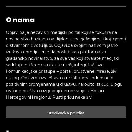
O nama
Objavi.ba je nezavisni medijski portal koji se fokusira na
novinarstvo bazirano na dijalogu i na rješenjima i koji govori
o stvarnom životu ljudi. Objavi.ba svojim nazivom jasno
izražava opredjeljenje da posluži kao platforma za
građansko novinarstvo, za sve vas koji stvarate medijski
sadržaj u najširem smislu te riječi, integrišući sve
komunikacijske pristupe – portal, društvene mreže, živi
dijalog. Objavi.ba izvještava o rezultatima, odnosno o
pozitivnim promjenama u društvu, naročito ističući ulogu
civilnog društva u izgradnji demokratije u Bosni i
Hercegovini i regionu. Pusti priču neka živi!
Uređivačka politika