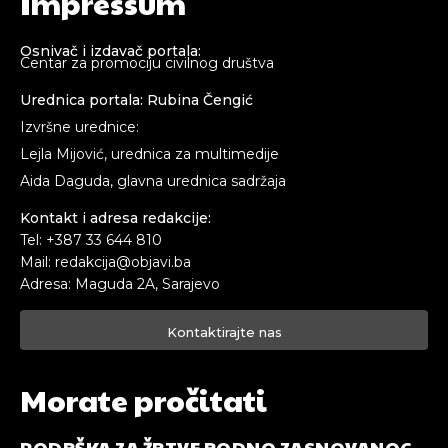
Impressum
Osnivač i izdavač portala:
Centar za promociju civilnog društva
Urednica portala: Rubina Čengić
Izvršne urednice:
Lejla Mijović, urednica za multimedije
Aida Daguda, glavna urednica sadržaja
Kontakt i adresa redakcije:
Tel: +387 33 644 810
Mail: redakcija@objavi.ba
Adresa: Maguda 2A, Sarajevo
Kontaktirajte nas
Morate pročitati
PODRŠKA ZA ŽRTVE RODNO ZASNOVANOG