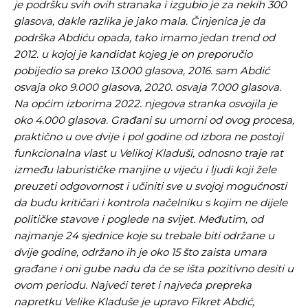
je podršku svih ovih stranaka i izgubio je za nekih 300
glasova, dakle razlika je jako mala. Činjenica je da
podrška Abdiću opada, tako imamo jedan trend od
2012. u kojoj je kandidat kojeg je on preporučio
pobijedio sa preko 13.000 glasova, 2016. sam Abdić
Pusti priču da živi!
Pusti priču da živi!
osvaja oko 9.000 glasova, 2020. osvaja 7.000 glasova.
Na općim izborima 2022. njegova stranka osvojila je
oko 4.000 glasova. Građani su umorni od ovog procesa,
praktično u ove dvije i pol godine od izbora ne postoji
Ovim putem želimo da vam se zahvalimo što ste
Ovim putem želimo da vam se zahvalimo što ste
funkcionalna vlast u Velikoj Kladuši, odnosno traje rat
odlučili da pustite Vašu priču da živi, Redakcija
odlučili da pustite Vašu priču da živi, Redakcija
između laburističke manjine u vijeću i ljudi koji žele
Objavi.ba
Objavi.ba
preuzeti odgovornost i učiniti sve u svojoj mogućnosti
da budu kritičari i kontrola načelniku s kojim ne dijele
političke stavove i poglede na svijet. Međutim, od
[wpuf_form id=”7463”]
[wpuf_form id=”7463”]
najmanje 24 sjednice koje su trebale biti održane u
dvije godine, održano ih je oko 15 što zaista umara
građane i oni gube nadu da će se išta pozitivno desiti u
ovom periodu. Najveći teret i najveća prepreka
napretku Velike Kladuše je upravo Fikret Abdić,