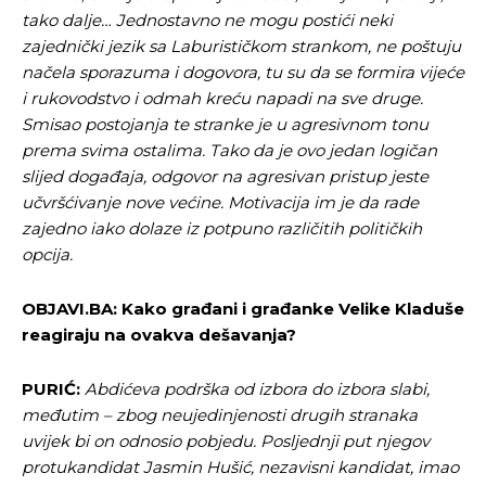
tako dalje… Jednostavno ne mogu postići neki
zajednički jezik sa Laburističkom strankom, ne poštuju
načela sporazuma i dogovora, tu su da se formira vijeće
i rukovodstvo i odmah kreću napadi na sve druge.
Smisao postojanja te stranke je u agresivnom tonu
prema svima ostalima. Tako da je ovo jedan logičan
slijed događaja, odgovor na agresivan pristup jeste
učvršćivanje nove većine. Motivacija im je da rade
zajedno iako dolaze iz potpuno različitih političkih
opcija.
OBJAVI.BA: Kako građani i građanke Velike Kladuše
reagiraju na ovakva dešavanja?
PURIĆ:
Abdićeva podrška od izbora do izbora slabi,
međutim – zbog neujedinjenosti drugih stranaka
uvijek bi on odnosio pobjedu. Posljednji put njegov
protukandidat Jasmin Hušić, nezavisni kandidat, imao