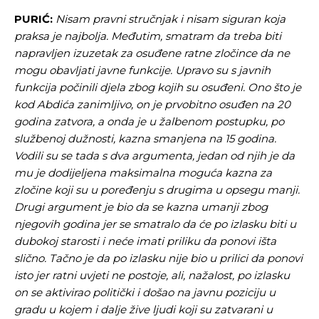
PURIĆ:
Nisam pravni stručnjak i nisam siguran koja
praksa je najbolja. Međutim, smatram da treba biti
napravljen izuzetak za osuđene ratne zločince da ne
mogu obavljati javne funkcije. Upravo su s javnih
funkcija počinili djela zbog kojih su osuđeni. Ono što je
kod Abdića zanimljivo, on je prvobitno osuđen na 20
godina zatvora, a onda je u žalbenom postupku, po
službenoj dužnosti, kazna smanjena na 15 godina.
Vodili su se tada s dva argumenta, jedan od njih je da
mu je dodijeljena maksimalna moguća kazna za
zločine koji su u poređenju s drugima u opsegu manji.
Drugi argument je bio da se kazna umanji zbog
njegovih godina jer se smatralo da će po izlasku biti u
dubokoj starosti i neće imati priliku da ponovi išta
slično. Tačno je da po izlasku nije bio u prilici da ponovi
isto jer ratni uvjeti ne postoje, ali, nažalost, po izlasku
on se aktivirao politički i došao na javnu poziciju u
gradu u kojem i dalje žive ljudi koji su zatvarani u