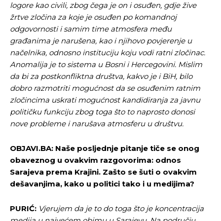
logore kao civili, zbog čega je on i osuđen, gdje žive
žrtve zločina za koje je osuđen po komandnoj
odgovornosti i samim time atmosfera među
građanima je narušena, kao i njihovo povjerenje u
načelnika, odnosno instituciju koju vodi ratni zločinac.
Anomalija je to sistema u Bosni i Hercegovini. Mislim
da bi za postkonfliktna društva, kakvo je i BiH, bilo
dobro razmotriti mogućnost da se osuđenim ratnim
zločincima uskrati mogućnost kandidiranja za javnu
političku funkciju zbog toga što to naprosto donosi
nove probleme i narušava atmosferu u društvu.
OBJAVI.BA: Naše posljednje pitanje tiče se onog
obaveznog u ovakvim razgovorima: odnos
Sarajeva prema Krajini. Zašto se šuti o ovakvim
dešavanjima, kako u politici tako i u medijima?
PURIĆ:
Vjerujem da je to do toga što je koncentracija
medija u najvećem obimu u Sarajevu. Na području