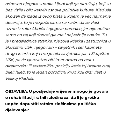
odnosno njegova stranka i ljudi koji ga okružuju, koji su
bez vizije i bilo kakvih osnova političke kulture. Kladuša
ako želi da izađe iz ovog blata u kojem je već najmanje
deceniju, to je moguće samo na način da se vlast
uzme iz ruku Abdića i njegove porodice, jer nije nužno
samo on taj koji donosi glavne i najvažnije odluke. Tu
je i predsjednica stranke, njegova kćerka i zastupnica u
Skupštini USK, njegov sin – savjetnik i šef kabineta,
druga kćerka koja mu je bila savjetnica pa u Skupštini
USK, pa će vjerovatno biti imenovana na neku
direktorsku ili savjetničku poziciju kada joj istekne ovaj
bijeli hljeb, to je jedan porodični krug koji drži vlast u
Velikoj Kladuši.
OBJAVI.BA: U posljednje vrijeme mnogo je govora
o rehabilitaciji ratnih zločinaca, da li je greška
uopće dopustiti ratnim zločincima političko
djelovanje?