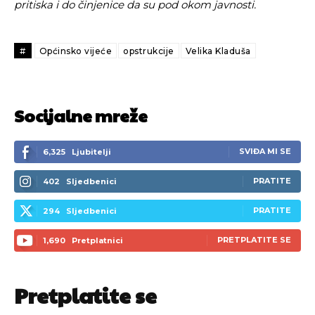
pritiska i do činjenice da su pod okom javnosti.
#
Općinsko vijeće
opstrukcije
Velika Kladuša
Socijalne mreže
SVIĐA MI SE
6,325
Ljubitelji
PRATITE
402
Sljedbenici
PRATITE
294
Sljedbenici
PRETPLATITE SE
1,690
Pretplatnici
Pretplatite se