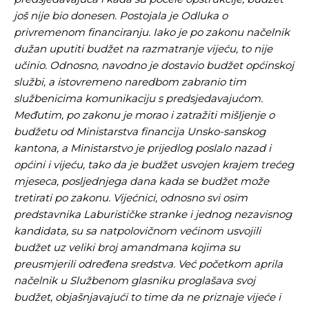
još nije bio donesen. Postojala je Odluka o
privremenom financiranju. Iako je po zakonu načelnik
dužan uputiti budžet na razmatranje vijeću, to nije
učinio. Odnosno, navodno je dostavio budžet općinskoj
službi, a istovremeno naredbom zabranio tim
službenicima komunikaciju s predsjedavajućom.
Međutim, po zakonu je morao i zatražiti mišljenje o
budžetu od Ministarstva financija Unsko-sanskog
kantona, a Ministarstvo je prijedlog poslalo nazad i
općini i vijeću, tako da je budžet usvojen krajem trećeg
mjeseca, posljednjega dana kada se budžet može
tretirati po zakonu. Vijećnici, odnosno svi osim
predstavnika Laburističke stranke i jednog nezavisnog
kandidata, su sa natpolovičnom većinom usvojili
budžet uz veliki broj amandmana kojima su
preusmjerili određena sredstva. Već početkom aprila
načelnik u Službenom glasniku proglašava svoj
budžet, objašnjavajući to time da ne priznaje vijeće i