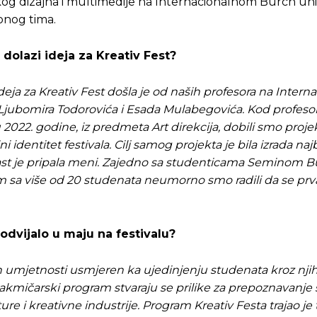
og dizajna i multimedije na Internacionalnom Burch uni
onog tima.
dolazi ideja za Kreativ Fest?
deja za Kreativ Fest došla
je
od naših profesora na Inter
 Ljubomira Todorovića i Esada Mulabegovića. Kod profeso
2022. godine, iz predmeta Art direkcija, dobili smo proje
identitet festivala. Cilj samog projekta je bila izrada najb
Ta čast je pripala meni. Zajedno sa studenticama Seminom Bu
tim sa više od 20 studenata neumorno smo radili da se pr
 odvijalo u maju na festivalu?
nih umjetnosti usmjeren ka ujedinjenju studenata kroz nji
 i takmičarski program stvaraju se prilike za prepoznavanj
e i kreativne industrije. Program Kreativ Festa trajao je t