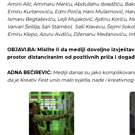
Amini Alić, Ammaru Mariću, Abdullahu Ibradžiću, Baki
Emiru Kurtanoviću, Edni Porča, Hani Mulaimović, Haru
Ismaru Begtaševiću, Lejli Mujaković, Ajdinu Koriću, Ma
Varvari Šešlija, Sari Stambol, Saši Kravecu, Šejmi So
Emiru Klepo, Azuru Avdiću, Dženanu Medanoviću, Int
OBJAVI.BA: Mislite li da mediji dovoljno izvješta
prostor distanciranim od pozitivnih priča i događ
ADNA BEČIREVIĆ:
Mediji danas su jako komplikovani,
da je Kreativ Fest unio malo svjetla, nade i kreativno