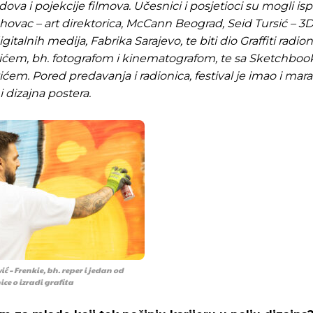
a i pojekcije filmova. Učesnici i posjetioci su mogli ispr
hovac – art direktorica, McCann Beograd, Seid Tursić – 3
alnih medija, Fabrika Sarajevo, te biti dio Graffiti radion
Ilićem, bh. fotografom i kinematografom, te sa Sketchboo
em. Pored predavanja i radionica, festival je imao i mar
 i dizajna postera.
Pusti priču da živi!
Pusti priču da živi!
– Frenkie, bh. reper i jedan od
ste odlučili da pustite Vašu priču da živi, Redakcija Objavi
ste odlučili da pustite Vašu priču da živi, Redakcija Objavi
ice o izradi grafita