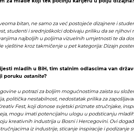
 za mlade koji tek počinju karijeru u polju dizajna
eoma bitan, ne samo za već postojeće dizajnere i student
t, studenti i srednjoškolci dobivaju priliku da se njihovi 
avanjima najboljih u poljima vizuelnih umjetnosti te da d
je vještine kroz takmičenje u pet kategorija: Dizajn poster
jesti mladih u BiH, tim stalnim odlascima van držav
aji poruku
ostanite
?
egovine u potrazi za boljim mogućnostima zaista su složen
ja, politička nestabilnost, nedostatak prilika za zapošljava
eativ Fest, koji donose svjetski priznate stručnjake, insp
eja, mogu imati potencijalnu ulogu u podsticanju mladi
oju kreativnih industrija u Bosni i Hercegovini. Ovi događ
čnjacima iz industrije, sticanje inspiracije i podizanje sv