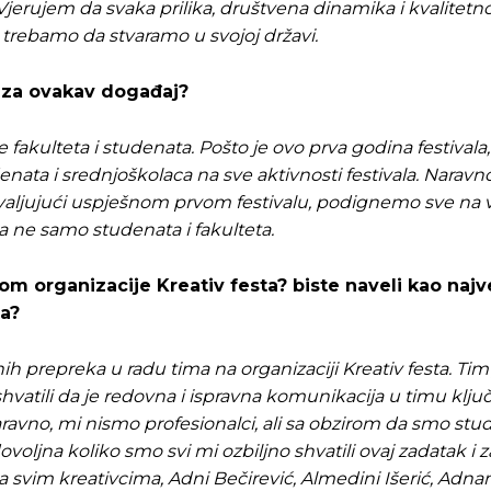
rujem da svaka prilika, društvena dinamika i kvalitetn
trebamo da stvaramo u svojoj državi.
u za ovakav događaj?
fakulteta i studenata. Pošto je ovo prva godina festivala
nata i srednjoškolaca na sve aktivnosti festivala. Naravn
hvaljujući uspješnom prvom festivalu, podignemo sve na v
 ne samo studenata i fakulteta.
kom organizacije Kreativ festa? biste naveli kao naj
ta?
 prepreka u radu tima na organizaciji Kreativ festa. Tim 
atili da je redovna i ispravna komunikacija u timu klju
aravno, mi nismo profesionalci, ali sa obzirom da smo stu
voljna koliko smo svi mi ozbiljno shvatili ovaj zadatak i za
ila svim kreativcima, Adni Bečirević, Almedini Išerić, Adna