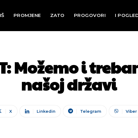
IŠ
PROMJENE
ZATO
PROGOVORI
I POGLE
T: Možemo i trebam
našoj državi
X
Linkedin
Telegram
Viber