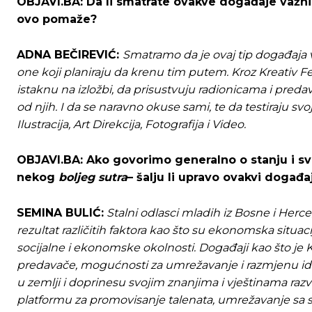
OBJAVI.BA: Da
li smatrate ovakve događaje važnim
ovo pomaže?
[wpuf_form id=”7463”]
[wpuf_form id=”7463”]
ADNA BEČIREVIĆ:
Smatramo da je ovaj tip događaja v
one koji planiraju da krenu tim putem. Kroz Kreativ Fes
istaknu na izložbi, da prisustvuju radionicama i pred
od njih. I da se naravno okuse sami, te da testiraju svo
Ilustracija, Art Direkcija, Fotografija i Video.
OBJAVI.BA: Ako
govorimo generalno o stanju i svi
nekog
boljeg sutra
– šalju li upravo ovakvi događ
SEMINA BULIĆ:
Stalni odlasci mladih iz Bosne i Herc
rezultat različitih faktora kao što su ekonomska situaci
socijalne i ekonomske okolnosti. Događaji kao što je Kr
predavače, mogućnosti za umrežavanje i razmjenu id
u zemlji i doprinesu svojim znanjima i vještinama razv
platformu za promovisanje talenata, umrežavanje sa stru