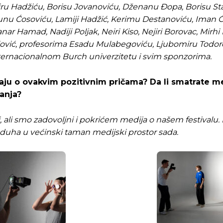
ru Hadžiću, Borisu Jovanoviću, Dženanu Đopa, Borisu Sta
nu Ćosoviću, Lamiji Hadžić, Kerimu Destanoviću, Iman Ćor
nar Hamad, Nadiji Poljak, Neiri Kiso, Nejiri Borovac, Mirh
kolović, profesorima Esadu Mulabegoviću, Ljubomiru Todor
ernacionalnom Burch univerzitetu i svim sponzorima.
vaju o ovakvim pozitivnim pričama? Da li smatrate m
anja?
 ali smo zadovoljni i pokrićem medija o našem festivalu
g duha u većinski taman medijski prostor sada.