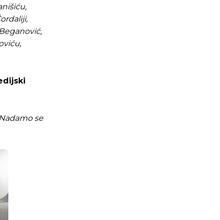
nišiću,
daliji,
i Beganović,
oviću,
edijski
. Nadamo se