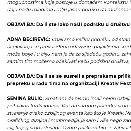
mogućnostima koje postoje u domaćem kontekstu. Vje
daju nadu mladima i šalju jasnu poruku da možemo i 
OBJAVI.BA: Da li ste lako našli podršku u društv
ADNA BEČIREVIĆ:
Imali smo veliku podršku od strane 
očekivanja su prevaziđena odazivom prijavljenih stude
može bolje i u cilju nam je da za sljedeću godinu, za
samim tim možemo očekivati veću podršku društva, a
OBJAVI.BA: Da li se se susreli s preprekama prili
prepreku u radu tima na organizaciji Kreativ Fes
SEMINA BULIĆ:
Smatram da nismo imali nekih ozbiljnih
pohvalno funkcionirao. Već na samom početku smo shv
stvaranje ovako ozbiljnog eventa kao što je Kreativ. N
Grafičkog dizajna i multimedija, ja sam i više nego zado
cilj, kojeg smo i dostigli. Ovom prilikom bih se zahval