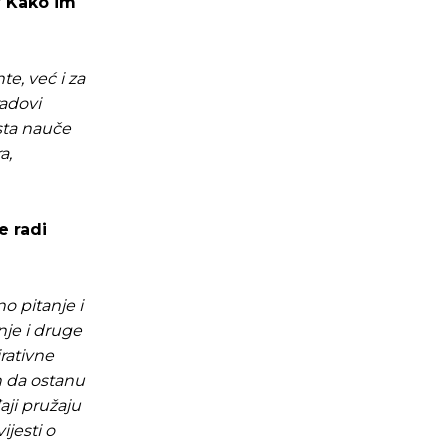
? Kako im
e, već i za
radovi
osta nauče
a,
e radi
o pitanje i
nje i druge
irativne
h da ostanu
aji pružaju
ijesti o