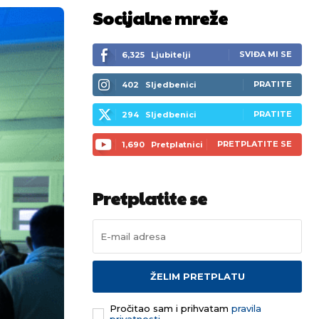
Socijalne mreže
SVIĐA MI SE
6,325
Ljubitelji
PRATITE
402
Sljedbenici
PRATITE
294
Sljedbenici
PRETPLATITE SE
1,690
Pretplatnici
Pretplatite se
ŽELIM PRETPLATU
Pročitao sam i prihvatam
pravila
privatnosti.