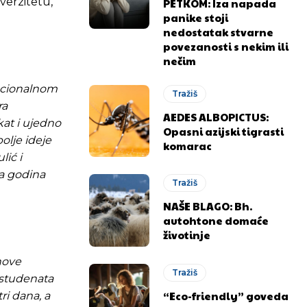
verzitetu,
PETKOM: Iza napada
panike stoji
nedostatak stvarne
povezanosti s nekim ili
nečim
nacionalnom
Tražiš
ra
AEDES ALBOPICTUS:
kat i ujedno
Opasni azijski tigrasti
olje ideje
komarac
lić i
va godina
Tražiš
NAŠE BLAGO: Bh.
autohtone domaće
životinje
hove
Tražiš
e studenata
“Eco-friendly” goveda
ri dana, a