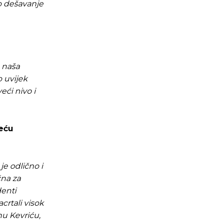
o dešavanje
, naša
o uvijek
eći nivo i
veću
je odlično i
čna za
denti
crtali visok
nu Kevriću,