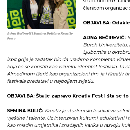
studenticom Grafičk
članicom organizaci
OBJAVI.BA: Odakle 
Adna Bečirević i Semina Bulić na Kreativ
ADNA BEČIREVIĆ:
I
Festu
Burch Univerzitetu,
Ljubomira u oktobru 
ispit gdje je zadatak bio da uradimo kompletan vizuelni 
koja će se koristiti kao vizuelni identitet festivala. 
Almedinom Išerić kao organizacioni tim, ja i Kreativ 
festivala predstavi u najboljem svjetlu.
OBJAVI.BA: Šta
je zapravo Kreativ Fest i šta se to
SEMINA BULIĆ:
Kreativ je studentski festival vizuel
vještine i talente. Uz intenzivan kulturni, edukativni
kao mladih umjetnika i značajnih karika u razvoju kultur