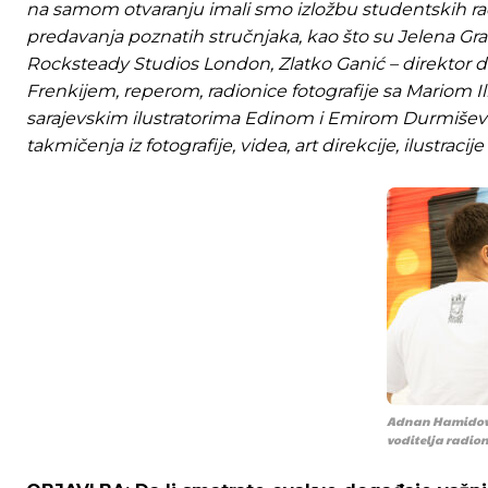
na samom otvaranju imali smo izložbu studentskih radov
predavanja poznatih stručnjaka, kao što su Jelena Gra
Rocksteady Studios London, Zlatko Ganić – direktor digit
Frenkijem, reperom, radionice fotografije sa Mariom 
sarajevskim ilustratorima Edinom i Emirom Durmišević
takmičenja iz fotografije, videa, art direkcije, ilustracije
Adnan Hamidović 
Ovim putem želimo da vam se zahvalimo što 
Ovim putem želimo da vam se zahvalimo što 
voditelja radion