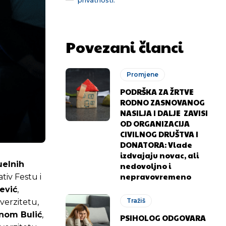
Povezani članci
Promjene
PODRŠKA ZA ŽRTVE
RODNO ZASNOVANOG
NASILJA I DALJE ZAVISI
OD ORGANIZACIJA
CIVILNOG DRUŠTVA I
DONATORA: Vlade
izdvajaju novac, ali
uelnih
nedovoljno i
nepravovremeno
iv Festu i
ević
,
Tražiš
verzitetu,
nom Bulić
,
PSIHOLOG ODGOVARA