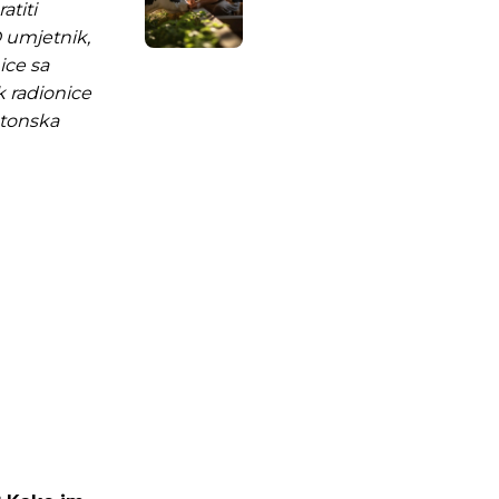
atiti
D umjetnik,
ice sa
k radionice
atonska
.ba
.ba