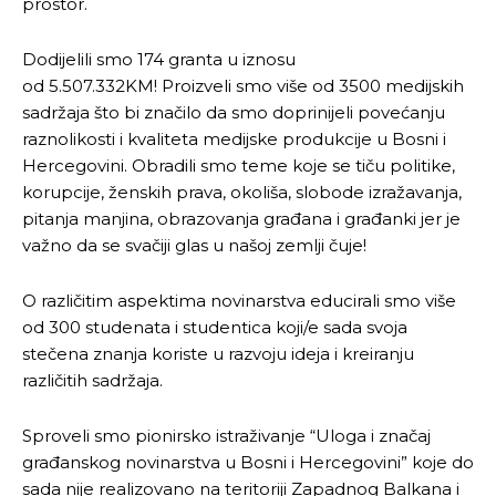
prostor.
Dodijelili smo 174 granta u iznosu
od 5.507.332KM! Proizveli smo više od 3500 medijskih
sadržaja što bi značilo da smo doprinijeli povećanju
raznolikosti i kvaliteta medijske produkcije u Bosni i
Hercegovini. Obradili smo teme koje se tiču politike,
korupcije, ženskih prava, okoliša, slobode izražavanja,
pitanja manjina, obrazovanja građana i građanki jer je
važno da se svačiji glas u našoj zemlji čuje!
O različitim aspektima novinarstva educirali smo više
od 300 studenata i studentica koji/e sada svoja
stečena znanja koriste u razvoju ideja i kreiranju
različitih sadržaja.
Sproveli smo pionirsko istraživanje “Uloga i značaj
građanskog novinarstva u Bosni i Hercegovini” koje do
sada nije realizovano na teritoriji Zapadnog Balkana i