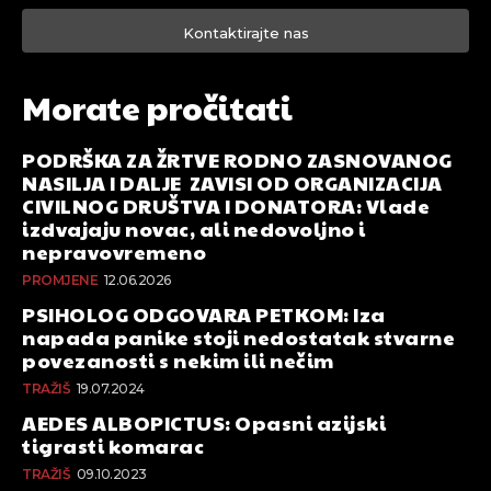
Kontaktirajte nas
Morate pročitati
PODRŠKA ZA ŽRTVE RODNO ZASNOVANOG
NASILJA I DALJE ZAVISI OD ORGANIZACIJA
CIVILNOG DRUŠTVA I DONATORA: Vlade
izdvajaju novac, ali nedovoljno i
nepravovremeno
PROMJENE
12.06.2026
PSIHOLOG ODGOVARA PETKOM: Iza
napada panike stoji nedostatak stvarne
povezanosti s nekim ili nečim
TRAŽIŠ
19.07.2024
AEDES ALBOPICTUS: Opasni azijski
tigrasti komarac
TRAŽIŠ
09.10.2023