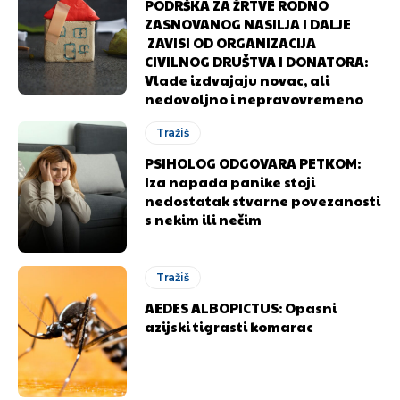
PODRŠKA ZA ŽRTVE RODNO
ZASNOVANOG NASILJA I DALJE
ZAVISI OD ORGANIZACIJA
Ovim putem želimo da vam se zahvalimo što ste
Ovim putem želimo da vam se zahvalimo što ste
CIVILNOG DRUŠTVA I DONATORA:
odlučili da pustite Vašu priču da živi, Redakcija
odlučili da pustite Vašu priču da živi, Redakcija
Vlade izdvajaju novac, ali
Objavi.ba
Objavi.ba
nedovoljno i nepravovremeno
Tražiš
PSIHOLOG ODGOVARA PETKOM:
[wpuf_form id=”7463”]
[wpuf_form id=”7463”]
Iza napada panike stoji
nedostatak stvarne povezanosti
s nekim ili nečim
Tražiš
AEDES ALBOPICTUS: Opasni
azijski tigrasti komarac