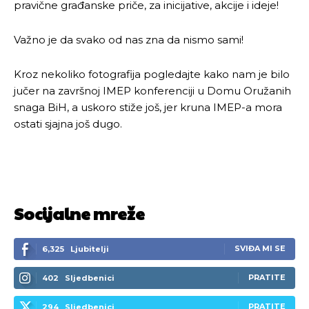
pravične građanske priče, za inicijative, akcije i ideje!
Važno je da svako od nas zna da nismo sami!
Kroz nekoliko fotografija pogledajte kako nam je bilo
jučer na završnoj IMEP konferenciji u Domu Oružanih
snaga BiH, a uskoro stiže još, jer kruna IMEP-a mora
ostati sjajna još dugo.
Socijalne mreže
SVIĐA MI SE
6,325
Ljubitelji
PRATITE
402
Sljedbenici
PRATITE
294
Sljedbenici