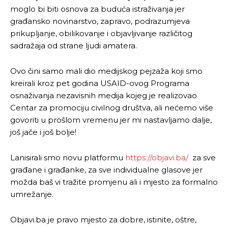
moglo bi biti osnova za buduća istraživanja jer
građansko novinarstvo, zapravo, podrazumjeva
prikupljanje, obilikovanje i objavljivanje različitog
sadražaja od strane ljudi amatera.
Ovo čini samo mali dio medijskog pejzaža koji smo
kreirali kroz pet godina USAID-ovog Programa
osnaživanja nezavisnih medija kojeg je realizovao
Centar za promociju civilnog društva, ali nećemo više
govoriti u prošlom vremenu jer mi nastavljamo dalje,
još jače i još bolje!
Lanisirali smo novu platformu
https://objavi.ba/
za sve
građane i građanke, za sve individualne glasove jer
možda baš vi tražite promjenu ali i mjesto za formalno
umrežanje.
Objavi.ba je pravo mjesto za dobre, istinite, oštre,