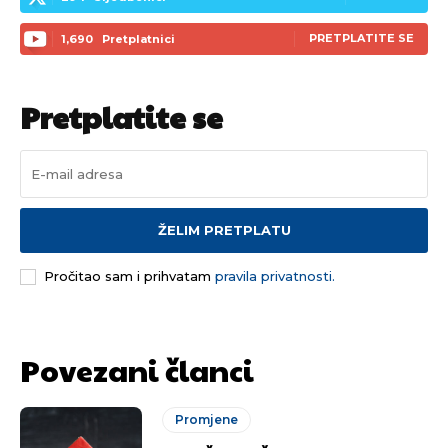
PRETPLATITE SE
1,690
Pretplatnici
Pretplatite se
ŽELIM PRETPLATU
Pročitao sam i prihvatam
pravila privatnosti.
Povezani članci
Pusti priču da živi!
Pusti priču da živi!
Promjene