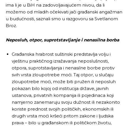
ima li je u BiH na zadovoljavajućem nivou, da li
možemo od mladih očekivati jači građanski angažman
u budućnosti, saznali smo u razgovoru sa Svetlanom
Broz.
Neposluh, otpor, suprotstavljanje i nenasilna borba
Građanska hrabrost suštinski predstavlja volju i
vještinu praktičnog izražavanja neposlušnosti,
otpora, suprotstavljanja i nenasilne borbe protiv
svih vrsta zloupotrebe moći. Taj otpor, u slučaju
zloupotrebe moći, može biti pružen ili neposluh
pokazan bilo kojoj od institucija države, javnih
ustanova, privatnih kompanija ili pojedinaca koji
namjerno zanemaruju svoju dužnost ili nezakonito
koriste prednost svojih političkih, ekonomskih ili
drugih vrsta moći kršeći pritom zakone i ljudska
prava – bilo u građanskom ili političkom životu,