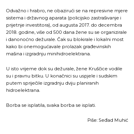
Odvažno i hrabro, ne obazirući se na represivne mjere
sistema i državnog aparata (policijsko zastrašivanje i
prijetnje investitora), od augusta 2017. do decembra
2018. godine, više od 500 dana žene su se organizirale
i danonoćno dežurale. Čak su blokirale i lokalni most
kako bi onemogućavale prolazak građevinskih
mašina i izgradnju minihidroelektrana.
U isto vrijeme dok su dežurale, žene Kruščice vodile
su i pravnu bitku. U konačnici su uspjele i sudskim
putem spriječile izgradnju dviju planiranih
hidroelektrana.
Borba se isplatila, svaka borba se isplati.
Piše: Seđad Muhić