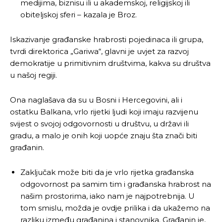
medijima, biznisu ili u akademskoj, religijskoj ili
obiteljskoj sferi – kazala je Broz.
Iskazivanje građanske hrabrosti pojedinaca ili grupa,
tvrdi direktorica „Gariwa“, glavni je uvjet za razvoj
demokratije u primitivnim društvima, kakva su društva
u našoj regiji.
Ona naglašava da su u Bosni i Hercegovini, ali i
ostatku Balkana, vrlo rijetki ljudi koji imaju razvijenu
svijest o svojoj odgovornosti u društvu, u državi ili
gradu, a malo je onih koji uopće znaju šta znači biti
građanin.
Zaključak može biti da je vrlo rijetka građanska
odgovornost pa samim tim i građanska hrabrost na
našim prostorima, iako nam je najpotrebnija. U
tom smislu, možda je ovdje prilika i da ukažemo na
razliku između građanina i stanovnika. Građanin je,