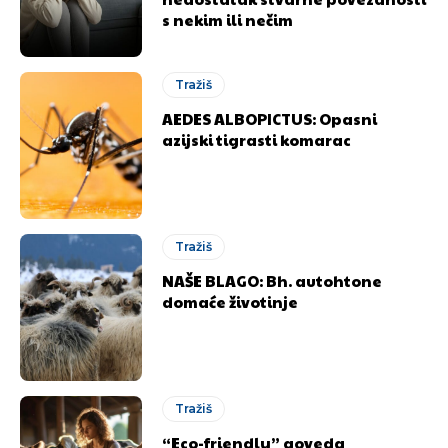
s nekim ili nečim
Tražiš
AEDES ALBOPICTUS: Opasni
azijski tigrasti komarac
Tražiš
NAŠE BLAGO: Bh. autohtone
domaće životinje
Tražiš
“Eco-friendly” goveda