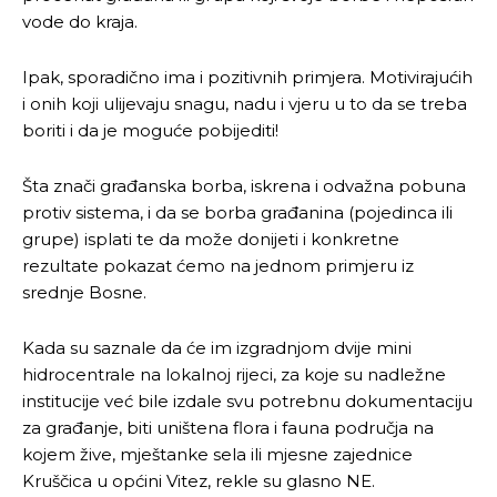
vode do kraja.
Pusti priču da živi!
Pusti priču da živi!
Ipak, sporadično ima i pozitivnih primjera. Motivirajućih
i onih koji ulijevaju snagu, nadu i vjeru u to da se treba
boriti i da je moguće pobijediti!
Ovim putem želimo da vam se zahvalimo što ste
Ovim putem želimo da vam se zahvalimo što ste
odlučili da pustite Vašu priču da živi, Redakcija
odlučili da pustite Vašu priču da živi, Redakcija
Šta znači građanska borba, iskrena i odvažna pobuna
Objavi.ba
Objavi.ba
protiv sistema, i da se borba građanina (pojedinca ili
grupe) isplati te da može donijeti i konkretne
rezultate pokazat ćemo na jednom primjeru iz
srednje Bosne.
[wpuf_form id=”7463”]
[wpuf_form id=”7463”]
Kada su saznale da će im izgradnjom dvije mini
hidrocentrale na lokalnoj rijeci, za koje su nadležne
institucije već bile izdale svu potrebnu dokumentaciju
za građanje, biti uništena flora i fauna područja na
kojem žive, mještanke sela ili mjesne zajednice
Kruščica u općini Vitez, rekle su glasno NE.