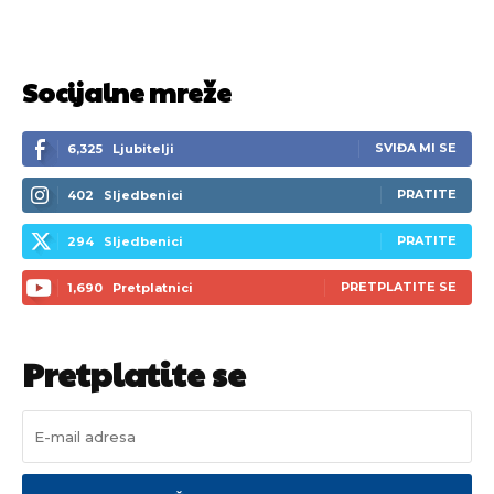
Socijalne mreže
SVIĐA MI SE
6,325
Ljubitelji
PRATITE
402
Sljedbenici
PRATITE
294
Sljedbenici
PRETPLATITE SE
1,690
Pretplatnici
Pretplatite se