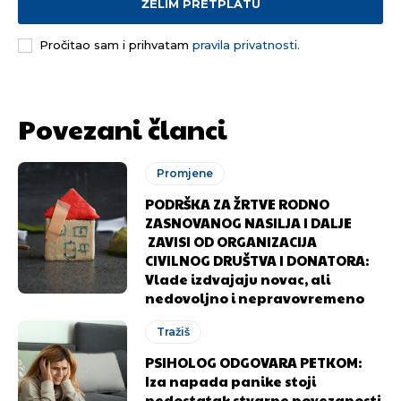
ŽELIM PRETPLATU
Pročitao sam i prihvatam
pravila privatnosti.
Povezani članci
Promjene
PODRŠKA ZA ŽRTVE RODNO
ZASNOVANOG NASILJA I DALJE
ZAVISI OD ORGANIZACIJA
CIVILNOG DRUŠTVA I DONATORA:
Vlade izdvajaju novac, ali
nedovoljno i nepravovremeno
Tražiš
PSIHOLOG ODGOVARA PETKOM:
Iza napada panike stoji
nedostatak stvarne povezanosti