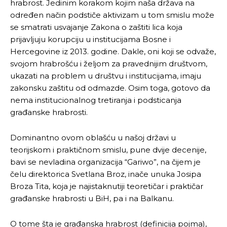
hrabrost. Jedinim korakom kojim naša država na
određen način podstiče aktivizam u tom smislu može
se smatrati usvajanje Zakona o zaštiti lica koja
prijavljuju korupciju u institucijama Bosne i
Hercegovine iz 2013. godine. Dakle, oni koji se odvaže,
svojom hrabrošću i željom za pravednijim društvom,
ukazati na problem u društvu i institucijama, imaju
zakonsku zaštitu od odmazde. Osim toga, gotovo da
nema institucionalnog tretiranja i podsticanja
građanske hrabrosti.
Dominantno ovom oblašću u našoj državi u
teorijskom i praktičnom smislu, pune dvije decenije,
bavi se nevladina organizacija “Gariwo”, na čijem je
čelu direktorica Svetlana Broz, inače unuka Josipa
Broza Tita, koja je najistaknutiji teoretičar i praktičar
građanske hrabrosti u BiH, pa i na Balkanu.
O tome šta je građanska hrabrost (definicija pojma),