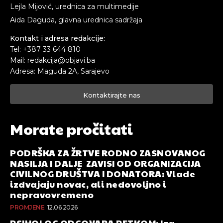
Lejla Mijović, urednica za multimedije
Aida Daguda, glavna urednica sadržaja
Kontakt i adresa redakcije:
Tel: +387 33 644 810
Mail: redakcija@objavi.ba
Adresa: Maguda 2A, Sarajevo
Kontaktirajte nas
Morate pročitati
PODRŠKA ZA ŽRTVE RODNO ZASNOVANOG
NASILJA I DALJE ZAVISI OD ORGANIZACIJA
CIVILNOG DRUŠTVA I DONATORA: Vlade
izdvajaju novac, ali nedovoljno i
nepravovremeno
PROMJENE
12.06.2026
PSIHOLOG ODGOVARA PETKOM: Iza