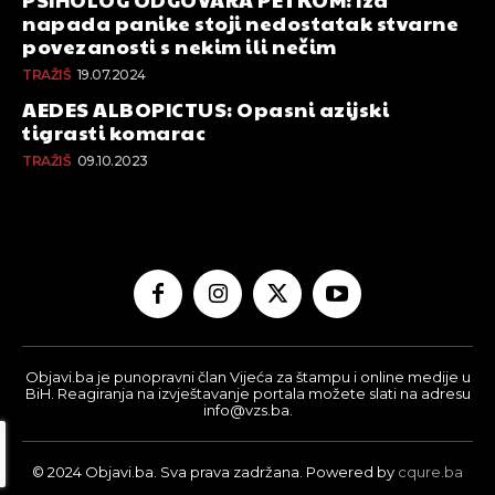
napada panike stoji nedostatak stvarne
povezanosti s nekim ili nečim
TRAŽIŠ
19.07.2024
AEDES ALBOPICTUS: Opasni azijski
tigrasti komarac
TRAŽIŠ
09.10.2023
Objavi.ba je punopravni član Vijeća za štampu i online medije u
BiH. Reagiranja na izvještavanje portala možete slati na adresu
info@vzs.ba.
© 2024 Objavi.ba. Sva prava zadržana. Powered by
cqure.ba