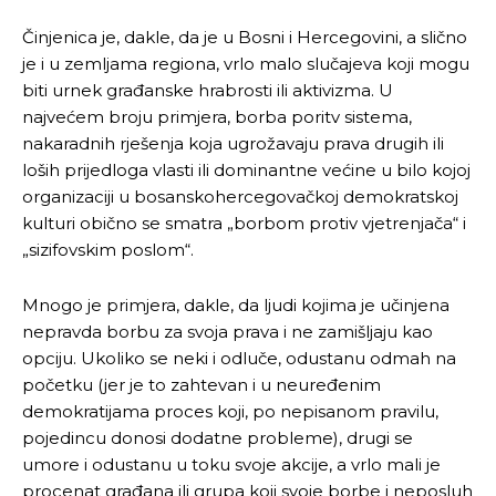
Činjenica je, dakle, da je u Bosni i Hercegovini, a slično
je i u zemljama regiona, vrlo malo slučajeva koji mogu
biti urnek građanske hrabrosti ili aktivizma. U
najvećem broju primjera, borba poritv sistema,
nakaradnih rješenja koja ugrožavaju prava drugih ili
loših prijedloga vlasti ili dominantne većine u bilo kojoj
organizaciji u bosanskohercegovačkoj demokratskoj
kulturi obično se smatra „borbom protiv vjetrenjača“ i
„sizifovskim poslom“.
Mnogo je primjera, dakle, da ljudi kojima je učinjena
nepravda borbu za svoja prava i ne zamišljaju kao
opciju. Ukoliko se neki i odluče, odustanu odmah na
početku (jer je to zahtevan i u neuređenim
demokratijama proces koji, po nepisanom pravilu,
pojedincu donosi dodatne probleme), drugi se
umore i odustanu u toku svoje akcije, a vrlo mali je
procenat građana ili grupa koji svoje borbe i neposluh