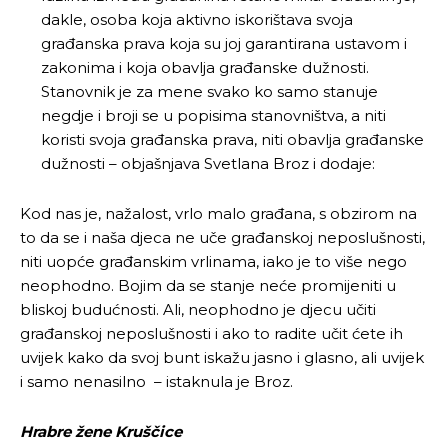
dakle, osoba koja aktivno iskorištava svoja
građanska prava koja su joj garantirana ustavom i
zakonima i koja obavlja građanske dužnosti.
Stanovnik je za mene svako ko samo stanuje
negdje i broji se u popisima stanovništva, a niti
koristi svoja građanska prava, niti obavlja građanske
dužnosti – objašnjava Svetlana Broz i dodaje:
Kod nas je, nažalost, vrlo malo građana, s obzirom na
to da se i naša djeca ne uče građanskoj neposlušnosti,
niti uopće građanskim vrlinama, iako je to više nego
neophodno. Bojim da se stanje neće promijeniti u
bliskoj budućnosti. Ali, neophodno je djecu učiti
građanskoj neposlušnosti i ako to radite učit ćete ih
uvijek kako da svoj bunt iskažu jasno i glasno, ali uvijek
i samo nenasilno – istaknula je Broz.
Hrabre žene Kruščice