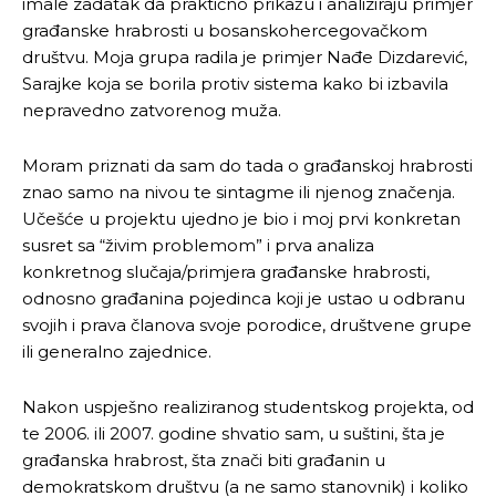
imale zadatak da praktično prikažu i analiziraju primjer
građanske hrabrosti u bosanskohercegovačkom
društvu. Moja grupa radila je primjer Nađe Dizdarević,
Sarajke koja se borila protiv sistema kako bi izbavila
nepravedno zatvorenog muža.
Moram priznati da sam do tada o građanskoj hrabrosti
znao samo na nivou te sintagme ili njenog značenja.
Učešće u projektu ujedno je bio i moj prvi konkretan
susret sa “živim problemom” i prva analiza
konkretnog slučaja/primjera građanske hrabrosti,
odnosno građanina pojedinca koji je ustao u odbranu
svojih i prava članova svoje porodice, društvene grupe
ili generalno zajednice.
Nakon uspješno realiziranog studentskog projekta, od
te 2006. ili 2007. godine shvatio sam, u suštini, šta je
građanska hrabrost, šta znači biti građanin u
demokratskom društvu (a ne samo stanovnik) i koliko