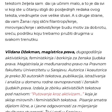
tekstom željela sam da i ja učinim malo, a to je da svi
vi koji ste u čitanju stigli do posljednjih redaka ovog
teksta, vrednujete ove velike stvari. A s druge strane,
da vam Žana i njoj slični filantropi/kinje,
mirovnjaci/kinje i aktivisti/kinje budu motiv za dobrotu,
sreću, podršku koju trebamo pružiti drugima u
svakom trenutku.
Vildana Džekman, magistrica prava,
dugogodišnja
aktivistkinja, feministkinja i borkinja za ženska ljudska
prava. Magistrirala je međunarodno pravo na Pravnom
fakultetu Univerzitetu u Sarajevu. Autorica i koautorica
je preko 30 autorskih tekstova, publikacija, istraživanja
i analiza u domenu rodne ravnopravnosti i ženskih
ljudskih prava. Izdala je zbirku aktivističkih tekstova
pod nazivom:
“Putovanje kroz aktivizam…”
koja je
sklop mirovnih i feminističkih tekstova. Pisanje smatra
dijelom lične, a i javne odgovornosti za mijenjanje
društvene stvarnosti. Živi i radi u Sarajevu.