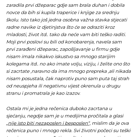
zaradila prvi džeparac gdje sam brala duhan i dobila
novce da bih si kupila traperice i knjige za srednju
školu. Isto tako još jedna osobna važna stavka stjecati
radne navike iz djetinjstva što će se odraziti kroz
mladosti, život itd.. tako da neće vam biti teško raditi.
Moji prvi poslovi su bili od konobarenja, navela sam
prvi zarađeni džeparac, zapošljavanje u firmu gdje
nisam imala nikakvo iskustvo sa mnogo starijim
kolegama itd.. no ako imate volju, viziju, i želite ono što
si zacrtate ,naravno da ima mnogo prepreka ,ali nikada
nisam posustala, čak naprotiv puno sam puta taj strah
od neuspjeha ili negativnu vijest okrenula u drugu
stranu i promatrala je kao izazov.
Ostala mi je jedna rečenica duboko zacrtana u
sjećanju, negdje sam je u medijima pročitala a glasi
„
nije isto biti nezaposlen i besposlen“,
mislim da je ova
rečenica puno i mnogo rekla. Svi životni počeci su teški