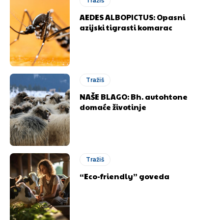
Tražiš
AEDES ALBOPICTUS: Opasni
azijski tigrasti komarac
Tražiš
NAŠE BLAGO: Bh. autohtone
domaće životinje
Tražiš
“Eco-friendly” goveda