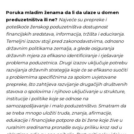
Poruka mladim ženama da li da ulaze u domen
preduzetništva ili ne?
Najveće su prepreke i
poteškoće ženskog poduzetništva dostupnost
financijskih sredstava, informacija, tržišta i educiranja.
Temeljni izazov stoji pred zakonodavstvima, odnosno
državnim politikama zemalja, a glede osiguranja
državnih mjera za efikasno identificiranje i rješavanje
problema poduzetnica. Drugi izazov uključuje potrebu
razvijanja državnih strategija koje će se efikasno suočiti
s problemima specifičnima za spolom uvjetovane
prepreke, što zahtijeva razvijanje drugačijih društvenih
stavova o spolovima i njihovo uključivanje u strukture,
institucije i politike koje se odnose na
samozapošljavanje i malo poduzetništvo. Smatram da
se treba mnogo uložiti truda, znanja, afirmacije,
edukacije i financijske potpore da bi žene koje žive u
ruralnim sredinama pronašle svoju priliku kroz rad u