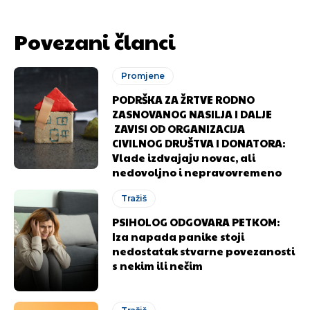
Povezani članci
Promjene
PODRŠKA ZA ŽRTVE RODNO
ZASNOVANOG NASILJA I DALJE
ZAVISI OD ORGANIZACIJA
CIVILNOG DRUŠTVA I DONATORA:
Vlade izdvajaju novac, ali
nedovoljno i nepravovremeno
Tražiš
PSIHOLOG ODGOVARA PETKOM:
Iza napada panike stoji
nedostatak stvarne povezanosti
s nekim ili nečim