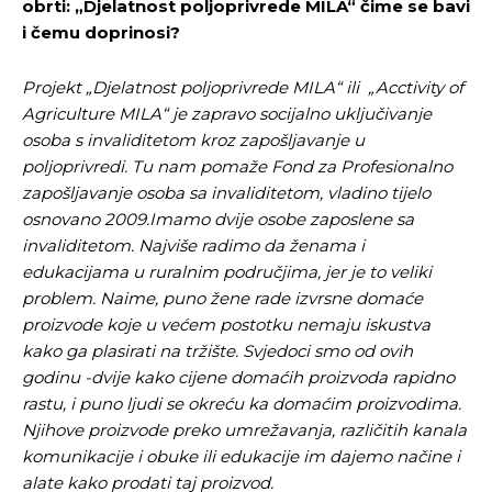
obrti: „Djelatnost poljoprivrede MILA“ čime se bavi
Pusti priču da živi!
Pusti priču da živi!
i čemu doprinosi?
Projekt „Djelatnost poljoprivrede MILA“ ili „Acctivity of
Agriculture MILA“ je zapravo socijalno uključivanje
Ovim putem želimo da vam se zahvalimo što ste
Ovim putem želimo da vam se zahvalimo što ste
odlučili da pustite Vašu priču da živi, Redakcija
odlučili da pustite Vašu priču da živi, Redakcija
osoba s invaliditetom kroz zapošljavanje u
Objavi.ba
Objavi.ba
poljoprivredi. Tu nam pomaže Fond za Profesionalno
zapošljavanje osoba sa invaliditetom, vladino tijelo
osnovano 2009.Imamo dvije osobe zaposlene sa
invaliditetom. Najviše radimo da ženama i
[wpuf_form id=”7463”]
[wpuf_form id=”7463”]
edukacijama u ruralnim područjima, jer je to veliki
problem. Naime, puno žene rade izvrsne domaće
proizvode koje u većem postotku nemaju iskustva
kako ga plasirati na tržište. Svjedoci smo od ovih
godinu -dvije kako cijene domaćih proizvoda rapidno
rastu, i puno ljudi se okreću ka domaćim proizvodima.
Njihove proizvode preko umrežavanja, različitih kanala
komunikacije i obuke ili edukacije im dajemo načine i
alate kako prodati taj proizvod.