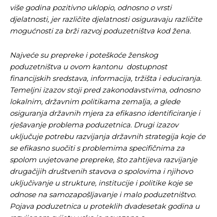
više godina pozitivno uklopio, odnosno o vrsti
djelatnosti, jer različite djelatnosti osiguravaju različite
mogućnosti za brži razvoj poduzetništva kod žena.
Najveće su prepreke i poteškoće ženskog
poduzetništva u ovom kantonu dostupnost
financijskih sredstava, informacija, tržišta i educiranja.
Temeljni izazov stoji pred zakonodavstvima, odnosno
lokalnim, državnim politikama zemalja, a glede
osiguranja državnih mjera za efikasno identificiranje i
rješavanje problema poduzetnica. Drugi izazov
uključuje potrebu razvijanja državnih strategija koje će
se efikasno suočiti s problemima specifičnima za
spolom uvjetovane prepreke, što zahtijeva razvijanje
drugačijih društvenih stavova o spolovima i njihovo
uključivanje u strukture, institucije i politike koje se
odnose na samozapošljavanje i malo poduzetništvo.
Pojava poduzetnica u proteklih dvadesetak godina u