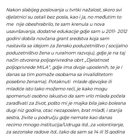
Nakon slabijeg poslovanja u tvrtki nažalost, skoro svi
djelatnici su ostali bez posla, kao i ja, no međutim to
me nije obeshrabrilo, te sam krenula u nova
usavršavanja, dodatne edukacije gdje sam u 2011- 2012
godini dobila novčana grant sredstva koja sam
nastavila sa idejom za žensko poduzetništvo ( socijalno
poduzetništvo žena u ruralnom razvoju), gdje je na taj
način otvorena poljoprivredna obrt „Djelatnost
poljoprivrede MILA“, gdje ima dvoje uposlenih, te je i
danas sa tim pomaže osobama sa invaliditetom
posebno ženama). Potaknuti mlade djevojke ili
mladiće isto tako možemo reći, je kako mogu
spomenuti osobno iskustvo da sam vrlo mlada počela
zarađivati za život, pošto mi je majka bila jako bolesna
dugi niz godina, otac nezaposlen, brat mlađi, i starija
sestra, živite u području gdje nemate kao danas
recimo mnogo institucija/Udruga itd…za volontiranje,
za sezonske radove itd…tako da sam sa 14 ili 15 godina