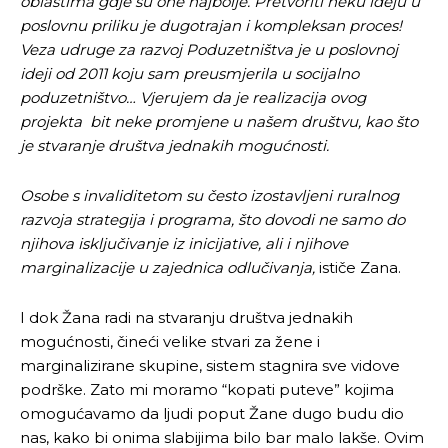
oblastima gdje su one najbolje. Pretvoriti neku ideju u
poslovnu priliku je dugotrajan i kompleksan proces!
Veza udruge za razvoj Poduzetništva je u poslovnoj
ideji od 2011 koju sam preusmjerila u socijalno
poduzetništvo… Vjerujem da je realizacija ovog
projekta bit neke promjene u našem društvu, kao što
je stvaranje društva jednakih mogućnosti.
Osobe s invaliditetom su često izostavljeni ruralnog
razvoja strategija i programa, što dovodi ne samo do
njihova isključivanje iz inicijative, ali i njihove
marginalizacije u zajednica odlučivanja,
ističe Zana.
I dok Žana radi na stvaranju društva jednakih
mogućnosti, čineći velike stvari za žene i
marginalizirane skupine, sistem stagnira sve vidove
podrške. Zato mi moramo “kopati puteve” kojima
omogućavamo da ljudi poput Žane dugo budu dio
nas, kako bi onima slabijima bilo bar malo lakše. Ovim