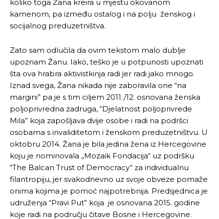
koliko toga Žana kreira u mjestu okovanom
kamenom, pa između ostalog i na polju ženskog i
socijalnog preduzetništva.
Zato sam odlučila da ovim tekstom malo dublje
upoznam Žanu. Iako, teško je u potpunosti upoznati
šta ova hrabra aktivistkinja radi jer radi jako mnogo.
Iznad svega, Žana nikada nije zaboravila one “na
margini” pa je s tim ciljem 2011./12. osnovana ženska
poljoprivredna zadruga, “Djelatnost poljoprivrede
Mila” koja zapošljava dvije osobe i radi na podršci
osobama s invaliditetom i ženskom preduzetništvu. U
oktobru 2014. Žana je bila jedina žena iz Hercegovine
koju je nominovala „Mozaik Fondacija“ uz podršku
“The Balcan Trust of Democracy“ za individualnu
filantropiju, jer svakodnevno uz svoje obveze pomaže
onima kojima je pomoć najpotrebnija. Predsjednica je
udruženja “Pravi Put” koja je osnovana 2015. godine
koje radi na području čitave Bosne i Hercegovine.