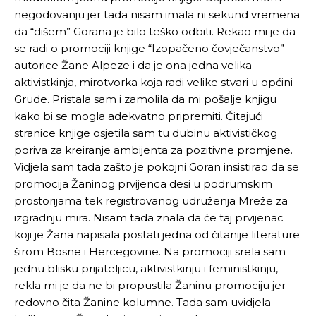
negodovanju jer tada nisam imala ni sekund vremena
da “dišem” Gorana je bilo teško odbiti. Rekao mi je da
se radi o promociji knjige “Izopačeno čovječanstvo”
autorice Žane Alpeze i da je ona jedna velika
aktivistkinja, mirotvorka koja radi velike stvari u općini
Grude. Pristala sam i zamolila da mi pošalje knjigu
kako bi se mogla adekvatno pripremiti. Čitajući
stranice knjige osjetila sam tu dubinu aktivističkog
poriva za kreiranje ambijenta za pozitivne promjene.
Vidjela sam tada zašto je pokojni Goran insistirao da se
promocija Žaninog prvijenca desi u podrumskim
prostorijama tek registrovanog udruženja Mreže za
izgradnju mira. Nisam tada znala da će taj prvijenac
koji je Žana napisala postati jedna od čitanije literature
širom Bosne i Hercegovine. Na promociji srela sam
jednu blisku prijateljicu, aktivistkinju i feministkinju,
rekla mi je da ne bi propustila Žaninu promociju jer
redovno čita Žanine kolumne. Tada sam uvidjela