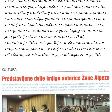
to svi znamo, no međutim zašto to ne preokrenuti u
pozitivan smjer, ako je nešto za „vas“ novo, nepoznato,
imate pitanja, potpitanja, dvoumite se, puno vremena
vam ide na razmišljanje, idemo to preusmjeriti na rad,
na ideju, na korak ka nečemu nepoznatome, pa će nas
to izgraditi na osobnom razvoju za kojeg smatram da
je najbitnija stavka u svakome od nas. Rad,
volontiranje, itd.. nas izgrađuje, društveno smo aktivni,
brojimo nova poznanstva koja su važna i prvi korak ka
bilo čemu, iskustva, druženja, edukacije, znanja itd..