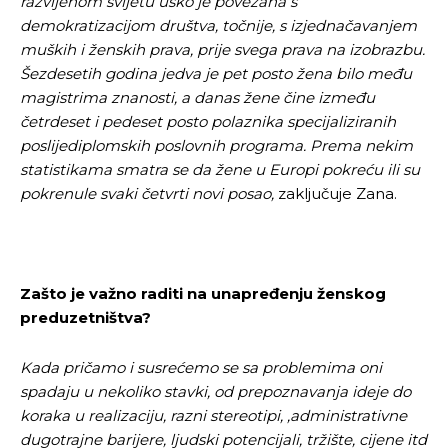
razvijenom svijetu usko je povezana s
demokratizacijom društva, točnije, s izjednačavanjem
muških i ženskih prava, prije svega prava na izobrazbu.
Šezdesetih godina jedva je pet posto žena bilo među
magistrima znanosti, a danas žene čine između
četrdeset i pedeset posto polaznika specijaliziranih
poslijediplomskih poslovnih programa. Prema nekim
statistikama smatra se da žene u Europi pokreću ili su
pokrenule svaki četvrti novi posao,
zaključuje Zana.
Zašto je važno raditi na unapređenju ženskog
preduzetništva?
Kada pričamo i susrećemo se sa problemima oni
spadaju u nekoliko stavki, od prepoznavanja ideje do
koraka u realizaciju, razni stereotipi, ,administrativne
dugotrajne barijere, ljudski potencijali, tržište, cijene itd