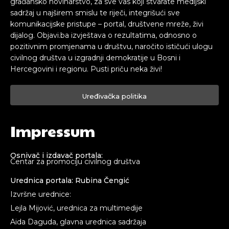
građansko novinarstvo, za sve vas koji stvarate medijski
sadržaj u najširem smislu te riječi, integrišući sve
komunikacijske pristupe – portal, društvene mreže, živi
dijalog. Objavi.ba izvještava o rezultatima, odnosno o
pozitivnim promjenama u društvu, naročito ističući ulogu
civilnog društva u izgradnji demokratije u Bosni i
Hercegovini i regionu. Pusti priču neka živi!
Uređivačka politika
Impressum
Osnivač i izdavač portala:
Centar za promociju civilnog društva
Urednica portala: Rubina Čengić
Izvršne urednice:
Lejla Mijović, urednica za multimedije
Aida Daguda, glavna urednica sadržaja