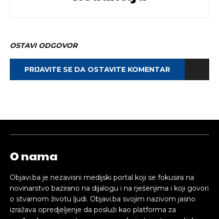
OSTAVI ODGOVOR
PRIJAVITE SE DA OSTAVITE KOMENTAR
O nama
Objavi.ba je nezavisni medijski portal koji se fokusira na
novinarstvo bazirano na dijalogu i na rješenjima i koji govori
o stvarnom životu ljudi. Objavi.ba svojim nazivom jasno
izražava opredjeljenje da posluži kao platforma za