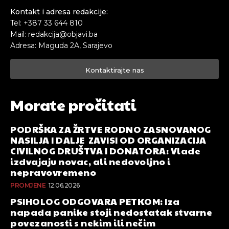
Kontakt i adresa redakcije:
Tel: +387 33 644 810
Mail: redakcija@objavi.ba
Adresa: Maguda 2A, Sarajevo
Kontaktirajte nas
Morate pročitati
PODRŠKA ZA ŽRTVE RODNO ZASNOVANOG
NASILJA I DALJE ZAVISI OD ORGANIZACIJA
CIVILNOG DRUŠTVA I DONATORA: Vlade
izdvajaju novac, ali nedovoljno i
nepravovremeno
PROMJENE
12.06.2026
PSIHOLOG ODGOVARA PETKOM: Iza
napada panike stoji nedostatak stvarne
povezanosti s nekim ili nečim