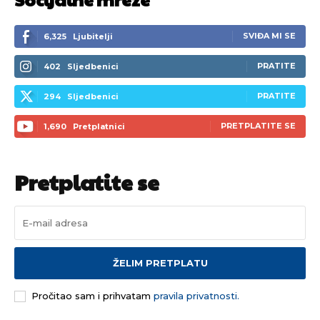
SVIĐA MI SE
6,325
Ljubitelji
PRATITE
402
Sljedbenici
PRATITE
294
Sljedbenici
PRETPLATITE SE
1,690
Pretplatnici
Pretplatite se
ŽELIM PRETPLATU
Pročitao sam i prihvatam
pravila privatnosti.